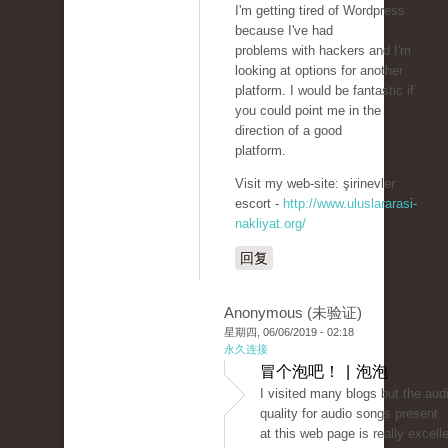
I'm getting tired of Wordpress
because I've had
problems with hackers and I'm
looking at options for another
platform. I would be fantastic if
you could point me in the
direction of a good
platform.
Visit my web-site: şirinevler
escort -
http://www.uluslararasi-
nakliyat.org/
回复
Anonymous (未验证)
星期四, 06/06/2019 - 02:18
永久连接
冒个泡吧！ | 泡泡
I visited many blogs but the aud
quality for audio songs present
at this web page is really excelle