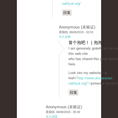
nakliyat.org/
回复
Anonymous (未验证)
星期四, 06/06/2019 - 02:53
永久连接
冒个泡吧！ | 泡泡
I am genuinely grateful to the ow
this web site
who has shared this great article
here.
Look into my website; <a
href="
http://www.uluslararasi-
nakliyat.org/">
şirinevler escort<
回复
Anonymous (未验证)
星期四, 06/06/2019 - 05:30
永久连接