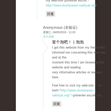
my web-site şirinevler escort -
http://www.uluslararasi-nakliyat.org/
回复
Anonymous (未验证)
星期三, 06/05/2019 - 11:03
永久连接
冒个泡吧！ | 泡泡
I got this website from my friend who
informed me concerning this web site
and at the
moment this time I am browsing this
website and reading
very informative articles or reviews
here.
Feel free to visit my web-site :: <a
href="
http://www.uluslararasi-
nakliyat.org/">
şirinevler escort</a>
回复