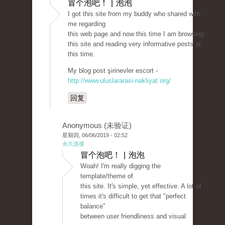
冒个泡吧！ | 泡泡
I got this site from my buddy who shared with
me regarding
this web page and now this time I am browsing
this site and reading very informative posts at
this time.
My blog post şirinevler escort -
http://www.uluslararasi-nakliyat.org/
回复
Anonymous (未验证)
星期四, 06/06/2019 - 02:52
永久连接
冒个泡吧！ | 泡泡
Woah! I'm really digging the
template/theme of
this site. It's simple, yet effective. A lot of
times it's difficult to get that "perfect
balance"
between user friendliness and visual