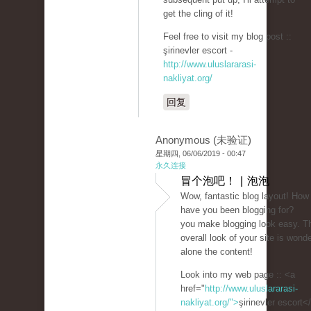
get the cling of it!
Feel free to visit my blog post ::
şirinevler escort -
http://www.uluslararasi-
nakliyat.org/
回复
Anonymous (未验证)
星期四, 06/06/2019 - 00:47
永久连接
冒个泡吧！ | 泡泡
Wow, fantastic blog layout! How
have you been blogging for?
you make blogging look easy. T
overall look of your site is wonder
alone the content!
Look into my web page :: <a
href="
http://www.uluslararasi-
nakliyat.org/">
şirinevler escort<