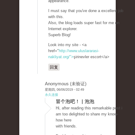
appearance.
I must say that you've done a excellent job
with this.
Also, the blog loads super fast for me on
Internet explorer.
Superb Blog!
Look into my site - <a
href="
http://www.uluslararasi-
nakliyat.org/">
şirinevler escort</a>
回复
Anonymous (未验证)
星期四, 06/06/2019 - 02:49
永久连接
冒个泡吧！ | 泡泡
Hi, after reading this remarkable post i
am too delighted to share my know-
how here
with friends.