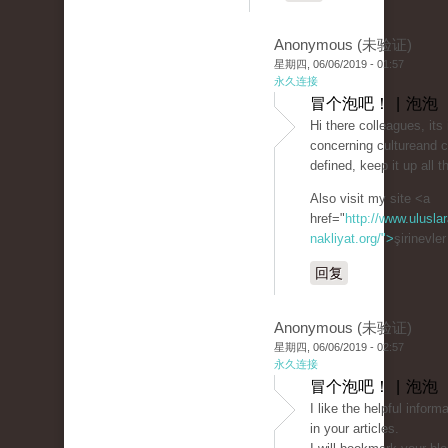
Anonymous (未验证)
星期四, 06/06/2019 - 01:57
永久连接
冒个泡吧！ | 泡泡
Hi there colleagues, its
concerning cultureand 
defined, keep it up all t
Also visit my site <a
href="
http://www.uluslar
nakliyat.org/">
şirinevle
回复
Anonymous (未验证)
星期四, 06/06/2019 - 02:57
永久连接
冒个泡吧！ | 泡泡
I like the helpful infor
in your articles.