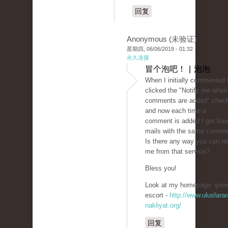
回复
Anonymous (未验证)
星期四, 06/06/2019 - 01:32
永久连接
冒个泡吧！ | 泡泡
When I initially commented 
clicked the "Notify me whe
comments are added" chec
and now each time a
comment is added I get four
mails with the same comme
Is there any way you can r
me from that service?
Bless you!
Look at my homepage: şirin
escort -
http://www.uluslarar
nakliyat.org/
回复