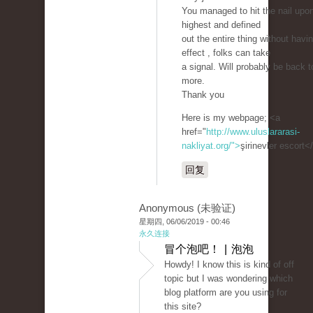
You managed to hit the nail upo
highest and defined
out the entire thing without havi
effect , folks can take
a signal. Will probably be back t
more.
Thank you
Here is my webpage; <a
href="
http://www.uluslararasi-
nakliyat.org/">
şirinevler escort<
回复
Anonymous (未验证)
星期四, 06/06/2019 - 00:46
永久连接
冒个泡吧！ | 泡泡
Howdy! I know this is kind of off
topic but I was wondering which
blog platform are you using for
this site?