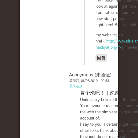
I will bookmark your bl
look at again right here 
I am rather certain I will
new stuff proper
right here! Best of luck 
my website; <a
href="
http://www.uluslar
nakliyat.org/">
şirinevle
回复
Anonymous (未验证)
星期四, 06/06/2019 - 02:53
永久连接
冒个泡吧！ | 泡泡
Undeniably believe that that you
Your favourite reason seemed to
the web the simplest thing to tak
account of.
I say to you, I certainly get irked
other folks think about concerns
they just do not realize about.