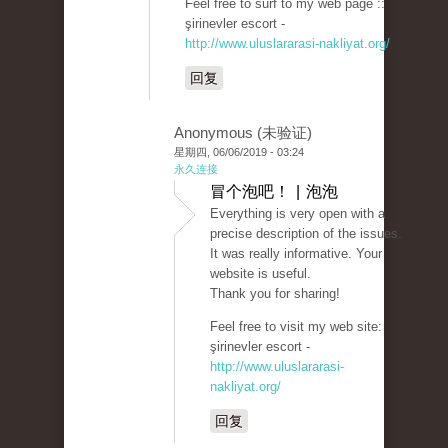
Feel free to surf to my web page ::
şirinevler escort -
http://www.uluslararasi-nakliyat.org/
回复
Anonymous (未验证)
星期四, 06/06/2019 - 03:24
永久连接
冒个泡吧！ | 泡泡
Everything is very open with a
precise description of the issues.
It was really informative. Your
website is useful.
Thank you for sharing!
Feel free to visit my web site:
şirinevler escort -
http://www.uluslararasi-
nakliyat.org/
回复