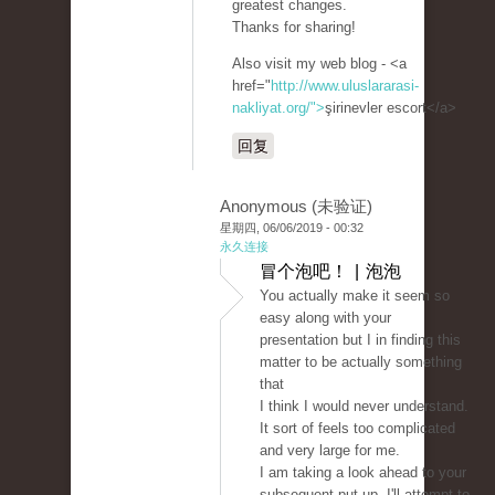
greatest changes.
Thanks for sharing!
Also visit my web blog - <a
href="
http://www.uluslararasi-
nakliyat.org/">
şirinevler escort</a>
回复
Anonymous (未验证)
星期四, 06/06/2019 - 00:32
永久连接
冒个泡吧！ | 泡泡
You actually make it seem so
easy along with your
presentation but I in finding this
matter to be actually something
that
I think I would never understand.
It sort of feels too complicated
and very large for me.
I am taking a look ahead to your
subsequent put up, I'll attempt to