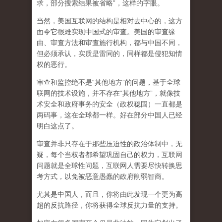
求，部分搜索结果被省略”，这样的字眼。
当然，美国互联网的结构是相对去中心的，这方
面令它很难实现中国式的审查。美国的审查缘
由、审查方法和审查施行机构，都与中国不同，
但必须承认，
实质是雷同的，同样都是侵犯知情
权的恶行。
审查和监控绝不是“其他地方”的问题，基于全球
联网的技术设施，并不存在“其他地方”，就像技
术安全和政府事务的安全（政权稳固）一直都是
两码事，这在全球都一样。好在部分中国人已经
明白这点了。
审查并非只存在于那些压迫性的政治体制中，无
疑，每个当权者都希望巩固自己的权力，互联网
问题就是全球性问题，互联网人需要尽快转换思
考方式，以免被恶意愚蠢的政府削弱智商
。
尤其是中国人，而且，你将由此发现一个更为高
超的反抗路径，你将获得全球反抗力量的支持。