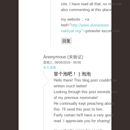
site, I have read all that, so now me
also commenting at this place.
my website :: <a
href="
http://www.uluslararasi-
nakliyat.org/">
şirinevler escort</a>
回复
Anonymous (未验证)
星期三, 06/05/2019 - 09:56
永久连接
冒个泡吧！ | 泡泡
Hello there! This blog post couldn't be
written much better!
Looking through this post reminds me
of my previous roommate!
He continually kept preaching about
this. I'll send this post to him.
Fairly certain he'll have a very good
read. I appreciate you for sharing!