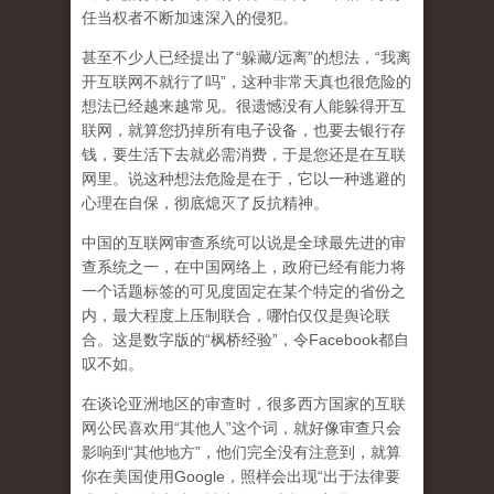
任当权者不断加速深入的侵犯。
甚至不少人已经提出了“躲藏/远离”的想法，“我离
开互联网不就行了吗”，这种非常天真也很危险的
想法已经越来越常见。很遗憾没有人能躲得开互
联网，就算您扔掉所有电子设备，也要去银行存
钱，要生活下去就必需消费，于是您还是在互联
网里。说这种想法危险是在于，它以一种逃避的
心理在自保，彻底熄灭了反抗精神。
中国的互联网审查系统可以说是全球最先进的审
查系统之一，在中国网络上，政府已经有能力将
一个话题标签的可见度固定在某个特定的省份之
内，最大程度上压制联合
，哪怕仅仅是舆论联
合。这是数字版的“枫桥经验”，令Facebook都自
叹不如。
在谈论亚洲地区的审查时，很多西方国家的互联
网公民喜欢用“其他人”这个词，就好像审查只会
影响到“其他地方”，他们完全没有注意到，
就算
你在美国使用Google，照样会出现“出于法律要