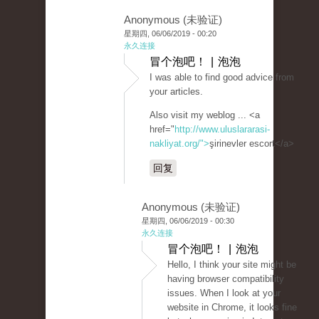
Anonymous (未验证)
星期四, 06/06/2019 - 00:20
永久连接
冒个泡吧！ | 泡泡
I was able to find good advice from
your articles.
Also visit my weblog ... <a
href="
http://www.uluslararasi-
nakliyat.org/">
şirinevler escort</a>
回复
Anonymous (未验证)
星期四, 06/06/2019 - 00:30
永久连接
冒个泡吧！ | 泡泡
Hello, I think your site might be
having browser compatibility
issues. When I look at your
website in Chrome, it looks fine