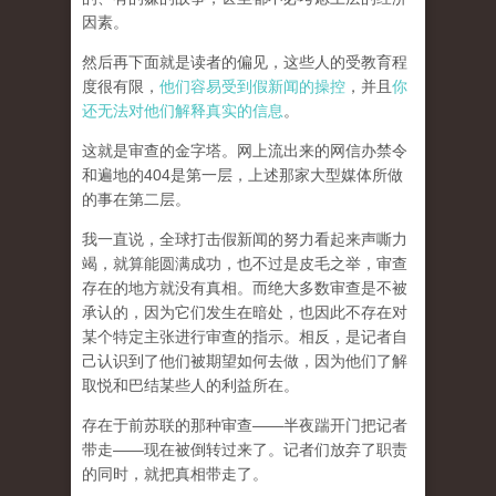
因素。
然后再下面就是读者的偏见，这些人的受教育程
度很有限，
他们容易受到假新闻的操控
，并且
你
还无法对他们解释真实的信息
。
这就是审查的金字塔。网上流出来的网信办禁令
和遍地的404是第一层，上述那家大型媒体所做
的事在第二层。
我一直说，全球打击假新闻的努力看起来声嘶力
竭，就算能圆满成功，也不过是皮毛之举，审查
存在的地方就没有真相。而
绝大多数审查是不被
承认的，因为它们发生在暗处，也因此不存在对
某个特定主张进行审查的指示。相反，是记者自
己认识到了他们被期望如何去做，因为他们了解
取悦和巴结某些人的利益所在。
存在于前苏联的那种审查——半夜踹开门把记者
带走——现在被倒转过来了。记者们放弃了职责
的同时，就把真相带走了。