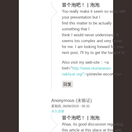
冒个泡吧！ | 泡泡
You really make it seem so easy with
your presentation but I
find this matter to be actually
something that I
think I would never understand. It
seems too complex and very broad
for me. I am looking forward for your
next post, I'll try to get the hang of it!
Also visit my web-site :: <a
href="
http://www.uluslararasi-
nakliyat.org/">
şirinevler escort</a>
回复
Anonymous (未验证)
星期四, 06/06/2019 - 05:32
永久连接
冒个泡吧！ | 泡泡
Ahaa, its good discussion regarding
this article at this place at this web