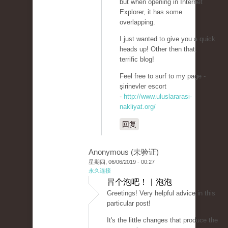
but when opening in Internet
Explorer, it has some
overlapping.
I just wanted to give you a quick
heads up! Other then that,
terrific blog!
Feel free to surf to my page -
şirinevler escort
-
http://www.uluslararasi-
nakliyat.org/
回复
Anonymous (未验证)
星期四, 06/06/2019 - 00:27
永久连接
冒个泡吧！ | 泡泡
Greetings! Very helpful advice in this
particular post!
It's the little changes that produce the