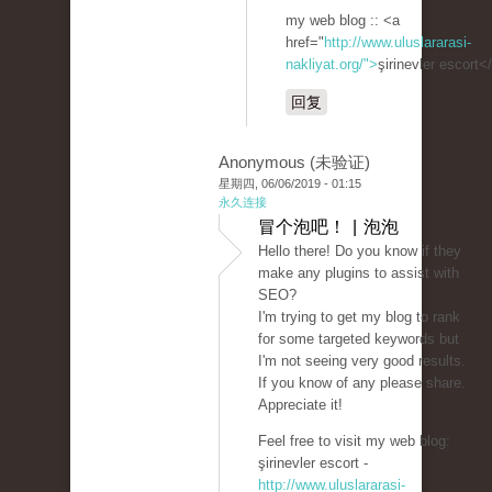
my web blog :: <a
href="
http://www.uluslararasi-
nakliyat.org/">
şirinevler escort<
回复
Anonymous (未验证)
星期四, 06/06/2019 - 01:15
永久连接
冒个泡吧！ | 泡泡
Hello there! Do you know if they
make any plugins to assist with
SEO?
I'm trying to get my blog to rank
for some targeted keywords but
I'm not seeing very good results.
If you know of any please share.
Appreciate it!
Feel free to visit my web blog:
şirinevler escort -
http://www.uluslararasi-