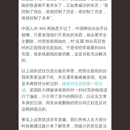
曲的痕迹都不复存在了，正如奥威尔的名言：“谁
控制了现在，谁就控制了历史；谁控制了历史，
谁就控制了未来”。
中国人对 404 再熟悉不过了，中国网信办似乎比
较懒，只要发现他们不喜欢的东西，就会要求全
文删除，对突发新闻如此，对“反腐”倒台高官曾
经的正面报道也是如此。于是你经常能看到404
页面，
很多线索因此被切断，这是谷歌无法解决
的。
以上说的还仅仅是出版后审查，然而
出版前的自
我审查更远甚于此，并且通常极难被发现。
也就
是本网曾经分析过的：
媒体对信息的第一层过
滤
。某国际大牌媒体就曾经对一封62页的电报进
行了编改，只引用了其中的两段话，以证实文章
本身的立场，而其余被删除的部分却正好是反对
这两种观点的。
事实上这类状况非常普遍。我们所有人在大部分
时候都通过媒介来了解世界，而媒介的背后是当