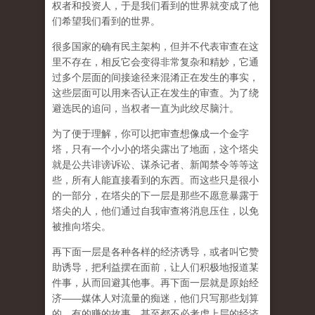
权者和投资人，于是我们看到的世界就变成了他
们希望我们看到的世界。
很多国家的确有民主架构，但并不代表审查在这
里不存在，相反它会变得非常复杂和精妙，它通
过多个层面的间接途径来混淆正在发生的事实，
这些层面可以用来否认正在发生的审查。为了绕
避选民的追问，当权者一直为此绞尽脑汁。
为了便于理解，你可以把审查想像成一个金字
塔，只有一个小小的塔尖露出了地面，这个塔尖
就是公共诽谤诉讼、谋杀记者、新闻禁令等等这
些，所有人能直接看到的东西。而这些只是很小
的一部分，在塔尖的下一层是那些不愿意暴露于
塔尖的人，他们通过自我审查将消息压住，以免
被推向塔尖。
再下面一层是各种各样的经济诱导，或者叫它赞
助诱导，把利益摆在面前，让人们积极地报道某
件事，从而回避其他事。再下面一层就是原始经
济——媒体人对流量的痴迷，他们只写那些划算
的、有的赚的故事，甚至都不必考虑上层的经济