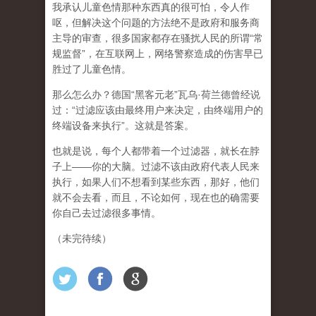
我承认儿童色情那种东西真的很可怕，令人作
呕，但
解决这个问题的方法绝不是政府和服务商
主导的审查，很多国家都存在骚扰人民的所谓“常
规监督”，在互联网上，网络警察造成的伤害早已
胜过了儿童色情。
那么怎么办？德国“黑客元老”瓦乌·荷兰德曾经说
过：“过滤应该由最终用户来决定，由终端用户的
终端设备来执行”。这就是答案。
也就是说，每个人都带着一个过滤器，就长在脖
子上——你的大脑。过滤不该由政府代表人民来
执行，如果人们不想看到某些东西，那好，他们
就不会去看，而且，不论如何，现在也的确需要
你自己去过滤很多事情。
（未完待续）