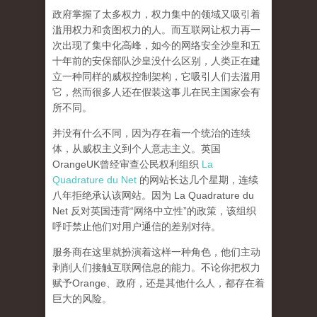
政府掌握了太多权力，权力集中的领域又吸引着
滥用权力和贪图权力的人。而互联网让权力再一
次出现了集中化高峰，
如今的网络安全沙皇和五
十年前的安保部队沙皇没什么区别，人类正在建
立一种同样的威权控制架构，它吸引人们去滥用
它，然而很多人还在假装这事儿在民主国家会有
所不同。
并没有什么不同，因为存在着一个统治的连续
体，从威权主义到个人意志主义。英国
OrangeUK曾经审查公民权利组织
La
Quadrature du Net
的网站长达几个星期，连续
八年拒绝承认该网站。因为 La Quadrature du
Net 反对英国违背“网络中立性”的政策，该组织
呼吁禁止他们对用户通信的差别对待。
服务商在这里就扮演着这样一种角色，他们主动
剥削人们接触互联网信息的能力。不论你把权力
赋予Orange、政府，还是其他什么人，都存在着
巨大的风险。