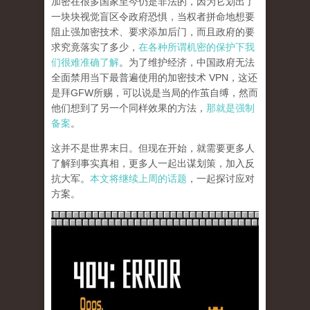
加密在很多国家至今仍是非法的，因为它划出了
一块块视觉盲区令政府恐惧，当权者拼命地想要
阻止强加密技术、要求添加后门，而且政府的要
求究竟落实了多少，
在各种所谓机密的保护下我
们很难准确了解
。为了维护经济，中国政府无法
全面禁用当下最普遍使用的加密技术 VPN，这还
是拜GFW所赐，可以说是当局的作茧自缚，然而
他们想到了另一个同样效果的方法，
那就是强制
备案
。
这并不是世界末日。但现在开始，就需要更多人
了解到事实真相，更多人一起出谋划策，加入反
抗大军。
本文将继续上周的话题
，一起探讨应对
方案。