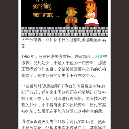
大部分审查并非如你平日的吐槽对象那般显而易
见
1953年，苏联秘密警察首脑、内政部长
贝利亚
被
撤职并受到处决，于是关于他的一切资料、那些
正面描述他的条目，全部被编纂百科全书的机构
删除了，仿佛苏联的历史上不存在这个人。
中国当局对“反腐运动”中倒台的高官也是同样的
处理方式，近年来中国政府还在积极地进行资料
数字化工作，从而对其进行再编辑。随着技术进
程的加快，未来将有更多的原始资料、历史事实
被抹杀，如果现在不能有效阻止这种审查的话。
通过审查篡改历史并非数字时代的新玩意，然而
正是数字化，让很多事实不仅被扭曲，甚至连扭