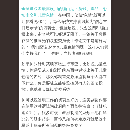
全球当权者最喜欢用的理由是：洗钱、毒品、恐
怖主义和儿童色情
（在中国，仅仅“色情”就可以
让你看见404），隐私保护支持者讽其为“信息末
日启示录”的四骑士。也就是说，只要这四种理由
摆出来，审查就可以畅通无阻了。一篇关于数据
存储的被曝光的欧盟委员会工作论文中是这样写
的：“我们应该多谈谈儿童色情问题，这样人们就
会支持我们了”。你瞧，当权者都很聪明。
如果你只针对某项事物进行审查，比如说儿童色
情，你需要从人们浏览的东西中过滤出关于儿童
色情的内容，那么你就首先必须监视每个人都在
做什么，你需要建立能够监控所有人的基础设
施，也就是大规模监控系统。
你可以说这项工作的初衷是好的，连美剧创作都
在使用这种逻辑为政府的全面监控洗白（《疑犯
追踪》）。
很多时候，政府制造的麻烦比他们解
决的问题多得多，而你又如何确定政府就是这个
星球上解决所有问题的终极答案？