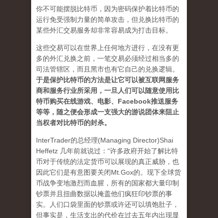
你不可能摆脱比特币，因为密码保护着比特币的
运行免受强制力量的简单攻击，但兑换比特币的
某些外汇交易服务却非常容易成为打击目标。
这些交易可以在世界上任何地方进行，在没有更
多的外汇兑换之前，一笔交易必须经过相当多的
司法管辖区，而且黑市也有它自己的兑换逻辑。
于是保护比特币的方法是让它可以被互联网服务
商和服务行业所采用，一旦人们可以随意使用比
特币购买在线游戏、电影、Facebook推送服务
等等，随之便会形成一支强大的游说团体来阻止
当权者对比特币的封杀。
InterTrader的总经理(Managing Director)Shai
Heffetz 几年前就说过：“许多政府开始了解比特
币对于传统的法定货币可以展现的真正威胁，也
因此它们是有意图要关闭Mt.Gox的。现下全球货
币战争变地激烈而血腥，所有的国家都大量印制
钞票并且扭曲数据以掩盖他们疯狂印钞票的事
实。人们口袋里面的钞票或许还可以填饱肚子，
但事实是，生活支出的代价在过去五年内出现显