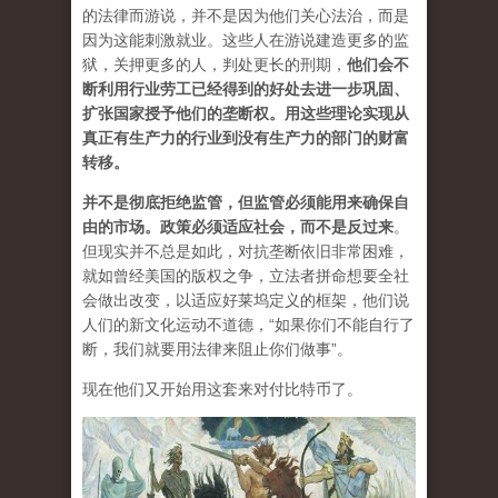
的法律而游说，并不是因为他们关心法治，而是
因为这能刺激就业。这些人在游说建造更多的监
狱，关押更多的人，判处更长的刑期，
他们会不
断利用行业劳工已经得到的好处去进一步巩固、
扩张国家授予他们的垄断权。用这些理论实现从
真正有生产力的行业到没有生产力的部门的财富
转移。
并不是彻底拒绝监管，但监管必须能用来确保自
由的市场。政策必须适应社会，而不是反过来
。
但现实并不总是如此，对抗垄断依旧非常困难，
就如曾经美国的版权之争，立法者拼命想要全社
会做出改变，以适应好莱坞定义的框架，他们说
人们的新文化运动不道德，“如果你们不能自行了
断，我们就要用法律来阻止你们做事”。
现在他们又开始用这套来对付比特币了。