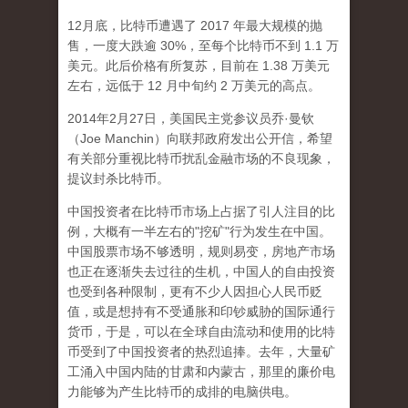
12月底，比特币遭遇了 2017 年最大规模的抛
售，一度大跌逾 30%，至每个比特币不到 1.1 万
美元。此后价格有所复苏，目前在 1.38 万美元
左右，远低于 12 月中旬约 2 万美元的高点。
2014年2月27日，美国民主党参议员乔·曼钦
（Joe Manchin）向联邦政府发出公开信，希望
有关部分重视比特币扰乱金融市场的不良现象，
提议封杀比特币。
中国投资者在比特币市场上占据了引人注目的比
例，大概有一半左右的"挖矿"行为发生在中国。
中国股票市场不够透明，规则易变，房地产市场
也正在逐渐失去过往的生机，中国人的自由投资
也受到各种限制，更有不少人因担心人民币贬
值，或是想持有不受通胀和印钞威胁的国际通行
货币，于是，可以在全球自由流动和使用的比特
币受到了中国投资者的热烈追捧。去年，大量矿
工涌入中国内陆的甘肃和内蒙古，那里的廉价电
力能够为产生比特币的成排的电脑供电。