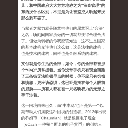
儿，和中国政府大大方方地称之为“审查管理”的
东西没什么区别，不过是为让被监控人听起来没
那么刺耳罢了。
当权者之权力就是随意把他们的愿意冠上“合法”
之名，顷刻间国家所做的一切就都变得合理合法
了。但做为弱者的你我应该知道，这不过是国家
的基本建构允许他们这么做，这是法律的建构，
也是技术的建构，同样也是金融系统的建构。
支付就是你生活的全部，如今，你的全部都被那
个“中心”所掌握着。当你没带手机只有现金而跑
了三条街无法吃顿早点的时候，你不应只有饥饿
和愤怒，更应该恐惧，这已经是摆在每个人眼前
的威胁——所有人都在被一只名唤权力的无形之
手干涉着。
这一困境由来已久，而“中本聪”也不是第一个以
期帮助人们摆脱这种困境的创造者。2012年出现
的乔姆币（Chaumian）就是根据电子现金
（eCash 一种完全匿名的电子货币）的创始人