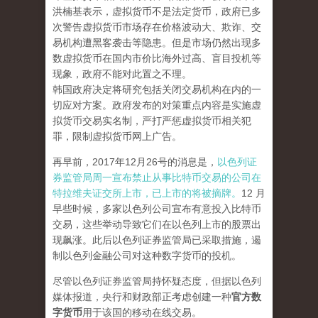
洪楠基表示，虚拟货币不是法定货币，政府已多
次警告虚拟货币市场存在价格波动大、欺诈、交
易机构遭黑客袭击等隐患。但是市场仍然出现多
数虚拟货币在国内市价比海外过高、盲目投机等
现象，政府不能对此置之不理。
韩国政府决定将研究包括关闭交易机构在内的一
切应对方案。政府发布的对策重点内容是实施虚
拟货币交易实名制，严打严惩虚拟货币相关犯
罪，限制虚拟货币网上广告。
再早前，2017年12月26号的消息是，
以色列证
券监管局周一宣布禁止从事比特币交易的公司在
特拉维夫证交所上市，已上市的将被摘牌。
12 月
早些时候，多家以色列公司宣布有意投入比特币
交易，这些举动导致它们在以色列上市的股票出
现飙涨。此后以色列证券监管局已采取措施，遏
制以色列金融公司对这种数字货币的投机。
尽管以色列证券监管局持怀疑态度，但据以色列
媒体报道，央行和财政部正考虑创建一种
官方数
字货币
用于该国的移动在线交易。