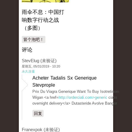
雨伞不息：中国打
响数字行动之战
（多图）
冒个泡吧！
评论
StevElug (未验证)
星期五, 05/31/2019 - 10:20
永久连接
Acheter Tadalis Sx Generique
Stevprople
Prix Du Viagra Generique Want To Buy Isotretinoin
Wigan <a href=
http://orderciali.com>generic
cialis
overnight delivery</a> Dutasteride Avolve Bangor
回复
Franexpok (未验证)