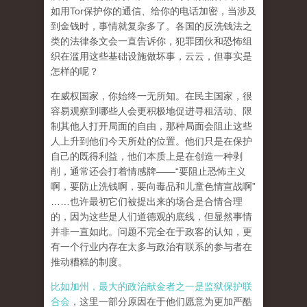
如用Tor保护你的通信、给你的电话加密，当涉及
到金钱时，事情就复杂多了。各国的反洗钱法之
类的法律条文会一直告诉你，犯罪团伙和恐怖组
织在滥用这些基础设施做坏事，云云，但事实是
怎样的呢？
在威权国家，你始终一无所知。在民主国家，很
容易观察到哪些人会更积极地促进寻租活动、限
制其他人打开局面的自由，那种局面会阻止这些
人上升到他们今天所处的位置。他们只是在保护
自己的既得利益，他们本质上是在创造一种剥
削，通常还会打着情感牌——“要阻止恐怖主义
啊，要防止洗钱啊，要向毒品和儿童色情宣战啊”
……也许最初它们被提出来的场合是合情合理
的，因为这些是人们道德观的底线，但显然事情
并非一直如此。问题不完全在于政客的认知，更
有一个行业内存在太多与政治有联系的参与者在
推动糟糕的制度。
比如加州，最大的政治献金者之一是监狱保护联
合会
，这里一部分原因在于他们愿意为更加严酷