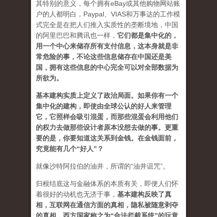
其特别的意义，每个拥有eBay或其他购物网站账
户的人都明白，Paypal、VIAS和万事达的工作模
式完全是在把人们推入实质性的垄断境地，中国
的阿里巴巴和腾讯也一样，
它们都是集中化的，
用一个中心来储存所有支付信息，这本身就是非
常危险的事，不论这些信息储存在中国还是美
国，拥有这些信息的中心完全可以对全部数据为
所欲为。
基本建构实质上定义了政治局面。如果你有一个
集中化的建构，即使由全球公认的好人来
管理
它，它照样会吸引混蛋，而那些混蛋会利用他们
的权力去做那些设计者原本没想去做的事。更重
要的是，你要知道这关系到金钱。在金钱面前，
究竟能有几个“好人”？
就像沙特阿拉伯的油井，所谓的“油井诅咒”。
归根结底这与金融体系的本质有关，即便人们怀
着很好的动机也无济于事，
基本建构反映了真
相，互联网在通信方面的真相，隐私被随意剥夺
的真相，西方国家称之为“合法拦截系统”的玩意