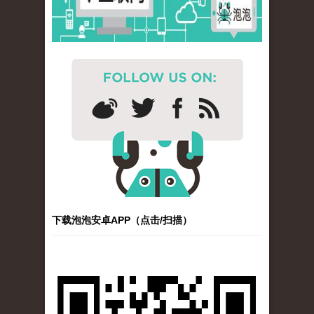
下载泡泡安卓APP（点击/扫描）