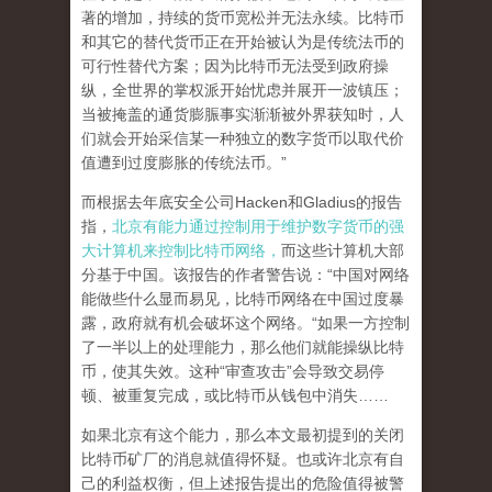
著的增加，持续的货币宽松并无法永续。比特币
和其它的替代货币正在开始被认为是传统法币的
可行性替代方案；因为比特币无法受到政府操
纵，全世界的掌权派开始忧虑并展开一波镇压；
当被掩盖的通货膨脤事实渐渐被外界获知时，人
们就会开始采信某一种独立的数字货币以取代价
值遭到过度膨胀的传统法币。”
而根据去年底安全公司Hacken和Gladius的报告
指，
北京有能力通过控制用于维护数字货币的强
大计算机来控制比特币网络，
而这些计算机大部
分基于中国。该报告的作者警告说：“中国对网络
能做些什么显而易见，比特币网络在中国过度暴
露，政府就有机会破坏这个网络。“如果一方控制
了一半以上的处理能力，那么他们就能操纵比特
币，使其失效。这种“审查攻击”会导致交易停
顿、被重复完成，或比特币从钱包中消失……
如果北京有这个能力，那么本文最初提到的关闭
比特币矿厂的消息就值得怀疑。也或许北京有自
己的利益权衡，但上述报告提出的危险值得被警