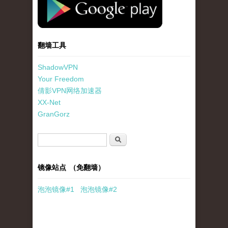
翻墙工具
ShadowVPN
Your Freedom
倩影VPN网络加速器
XX-Net
GranGorz
搜索表单
搜索
镜像站点 （免翻墙）
泡泡
镜像
#1
泡泡
镜像#2