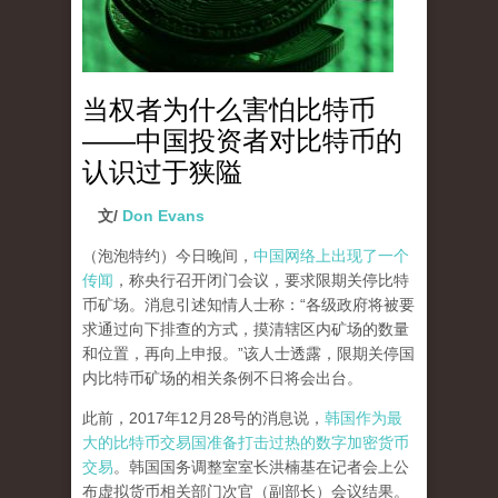
当权者为什么害怕比特币
——中国投资者对比特币的
认识过于狭隘
文/
Don Evans
（泡泡特约）
今日晚间，
中国网络上出现了一个
传闻
，称央行召开闭门会议，要求限期关停比特
币矿场。消息引述知情人士称：“各级政府将被要
求通过向下排查的方式，摸清辖区内矿场的数量
和位置，再向上申报。”该人士透露，限期关停国
内比特币矿场的相关条例不日将会出台。
此前，2017年12月28号的消息说，
韩国作为最
大的比特币交易国准备打击过热的数字加密货币
交易
。韩国国务调整室室长洪楠基在记者会上公
布虚拟货币相关部门次官（副部长）会议结果。