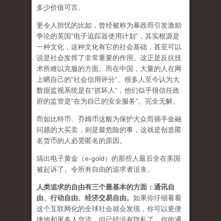
多少价值可言。
更令人担忧的比如，曾经被称为暴政而引发激励
争论的英国“电子追踪器使用计划”，其实根源是
一种文化，这种文化有它的社会基础，甚至可以
说是社会发挥了非常重要的作用。这正是反抗技
术所难以克服的方面。而在中国，大量的人在网
上晒自己的“社会信用评分”、很多人至今认为大
数据监视系统是在“抓坏人”，他们似乎很信任政
府的监管是“在为自己的安全服务”。完全无解。
而如比特币、乔姆币这般为保护大众而插手金融
问题的大买卖，则是最危险的事，这就是创造匿
名货币的人必需匿名的原因。
搞出电子黄金（e-gold）的那些人最后全在美国
被起诉了。令所有自由的追求者沮丧。
人类追求的自由有三个最基本的方面：通讯自
由、行动自由、经济交易自由。
如果你仔细看看
这个互联网化的全球社会就会发现，你可以更便
捷地和更多人交流，但已经没有隐私了，你的通