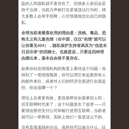
益的人民隐私就不复存在了。但很多人依旧会妥
协于法律，当权力声称打击某项违法行为时，绝
大多数人会举手投降，心甘情愿地交出自己的隐
私。
全球当权者最喜欢用的理由是：洗钱、毒品、恐
怖主义和儿童色情（在中国，仅仅“色情”就可以
让你看见404），隐私保护支持者讽其为“信息末
日启示录”的四骑士。也就是说，只要这四种理
由摆出来，基本自由将不复存在。
如果你站在情报机构的角度上看待这个问题：你
得到了一笔情报预算，你可以用它来监察所有人
的邮件来往，或者对人们的经济交易进行全面监
控。你会选哪一个？
理论上后者更有效，更容易帮你全面掌控人民，
但互联网时代来了，这个问题发生了改变——只
要强迫那些支付公司和银行使用互联网，当权者
就可以一举两得。实际上他们一直是这么干的。
没有直接逃脱的办法。虽然你可以做点什么，比