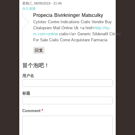
星期三, 06/05/2019 - 21:49
永久连接
Propecia Bivirkninger Matsculky
Cytotec Contre Indications Cialis Vendre Buy
Citalopram Mail Online Uk <a href=
http://try-
rx.com>online
cialis</a> Generic Sildenafil Citrate
For Sale Cialis Come Acquistare Farmacia
回复
冒个泡吧！
用户名
标题
Comment
*