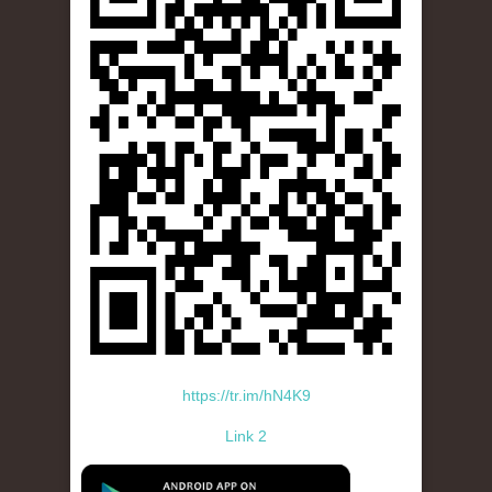
https://tr.im/hN4K9
Link 2
standard-icon-googleplay-app-store.png