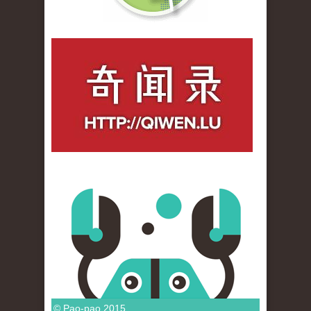
qiwenlu_logo.jpg
© Pao-pao 2015