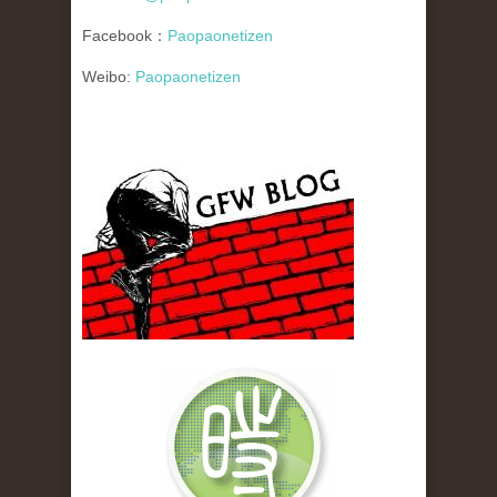
Facebook：
Paopaonetizen
Weibo:
Paopaonetizen
gfw_blog_small.jpg