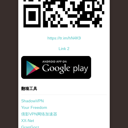
https://tr.im/hN4K9
Link 2
standard-icon-googleplay-app-store.png
翻墙工具
ShadowVPN
Your Freedom
倩影VPN网络加速器
XX-Net
GranGorz