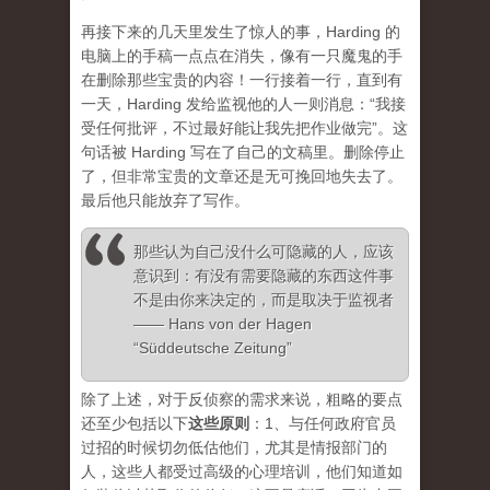
再接下来的几天里发生了惊人的事，Harding 的
电脑上的手稿一点点在消失，像有一只魔鬼的手
在删除那些宝贵的内容！一行接着一行，直到有
一天，Harding 发给监视他的人一则消息：“我接
受任何批评，不过最好能让我先把作业做完”。这
句话被 Harding 写在了自己的文稿里。删除停止
了，但非常宝贵的文章还是无可挽回地失去了。
最后他只能放弃了写作。
那些认为自己没什么可隐藏的人，应该
意识到：有没有需要隐藏的东西这件事
不是由你来决定的，而是取决于监视者
—— Hans von der Hagen
“Süddeutsche Zeitung”
除了上述，对于反侦察的需求来说，粗略的要点
还
至少
包括以下
这些原则
：1、与任何政府官员
过招的时候切勿低估他们，尤其是情报部门的
人，这些人都受过高级的心理培训，他们知道如