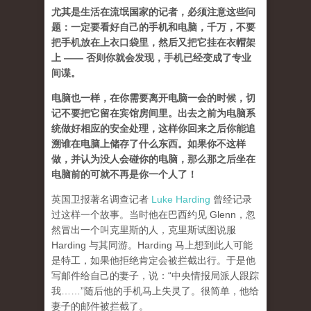
尤其是生活在流氓国家的记者，必须注意这些问
题：一定要看好自己的手机和电脑，千万，不要
把手机放在上衣口袋里，然后又把它挂在衣帽架
上 —— 否则你就会发现，手机已经变成了专业
间谍。
电脑也一样，在你需要离开电脑一会的时候，切
记不要把它留在宾馆房间里。出去之前为电脑系
统做好相应的安全处理，这样你回来之后你能追
溯谁在电脑上储存了什么东西。如果你不这样
做，并认为没人会碰你的电脑，那么那之后坐在
电脑前的可就不再是你一个人了！
英国卫报著名调查记者
Luke Harding
曾经记录
过这样一个故事。当时他在巴西约见 Glenn，忽
然冒出一个叫克里斯的人，克里斯试图说服
Harding 与其同游。Harding 马上想到此人可能
是特工，如果他拒绝肯定会被拦截出行。于是他
写邮件给自己的妻子，说：“中央情报局派人跟踪
我……”随后他的手机马上失灵了。很简单，他给
妻子的邮件被拦截了。