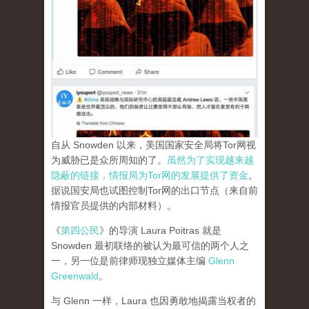
自从 Snowden 以来，美国国家安全局将Tor网视
为威胁已是众所周知的了。
虽然为了实现越来越
隐蔽的链接，情报局为Tor网的发展提供了资金
。
据说国安局也试图控制Tor网的出口节点（来自前
情报官员提供的内部材料）。
《
第四公民
》的导演 Laura Poitras 就是
Snowden 最初联络的被认为最可信的两个人之
一，另一位是前律师现独立媒体主编
Glenn
Greenwald
。
与 Glenn 一样，Laura 也因勇敢地揭露当权者的