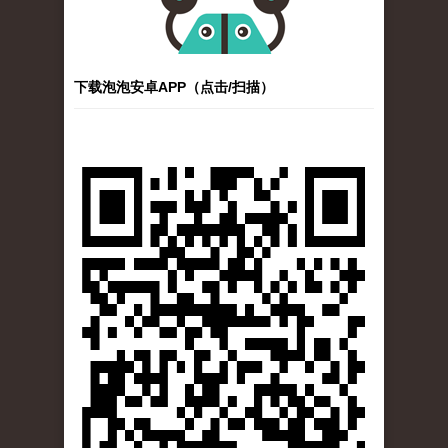
下载泡泡安卓APP（点击/扫描）