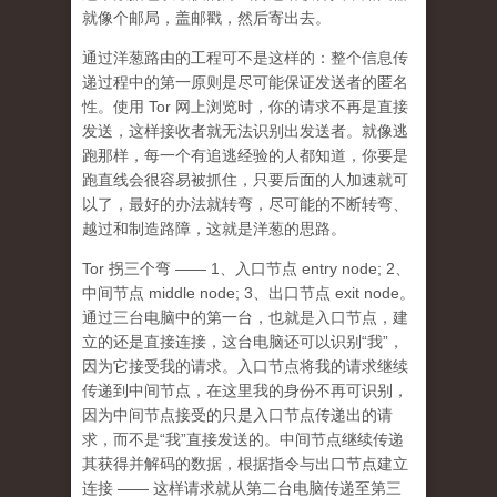
就像个邮局，盖邮戳，然后寄出去。
通过洋葱路由的工程可不是这样的：整个信息传
递过程中的第一原则是尽可能保证发送者的匿名
性。使用 Tor 网上浏览时，你的请求不再是直接
发送，这样接收者就无法识别出发送者。就像逃
跑那样，每一个有追逃经验的人都知道，你要是
跑直线会很容易被抓住，只要后面的人加速就可
以了，最好的办法就转弯，尽可能的不断转弯、
越过和制造路障，这就是洋葱的思路。
Tor 拐三个弯 —— 1、入口节点 entry node; 2、
中间节点 middle node; 3、出口节点 exit node。
通过三台电脑中的第一台，也就是入口节点，建
立的还是直接连接，这台电脑还可以识别“我”，
因为它接受我的请求。入口节点将我的请求继续
传递到中间节点，在这里我的身份不再可识别，
因为中间节点接受的只是入口节点传递出的请
求，而不是“我”直接发送的。中间节点继续传递
其获得并解码的数据，根据指令与出口节点建立
连接 —— 这样请求就从第二台电脑传递至第三