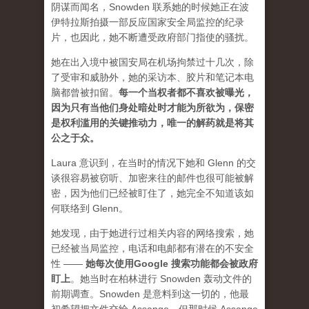
阴谋而闻名，Snowden 联系她的时候她正在波
伊特拉斯拍摄一部反应国家安全局监控的纪录
片，也因此，她不断遭受政府部门指使的骚扰。
她在出入境中被国安局在机场拘禁过十几次，除
了受审和威胁外，她的采访本、胶片和笔记本电
脑都曾被扣留。
每一个当权者都不喜欢被曝光，
因为只有当他们身处暗处时才能为所欲为，保密
是权利滥用的关键推动力，唯一的解药就是将其
公之于众
。
Laura 意识到，在当时的情况下她和 Glenn 的交
谈很容易被窃听、加密来往的邮件也很可能被解
密，因为他们已经被盯住了，她完全不知道该如
何联络到 Glenn。
她发现，由于她进行过相关内容的网络搜索，她
已经被当局监控，电话和电邮都有潜在的不安全
性 ——
她每次使用Google 搜索功能都会被政府
盯上
。她当时在柏林进行 Snowden 轰动文件的
前期调查。Snowden 是意料到这一切的，他最