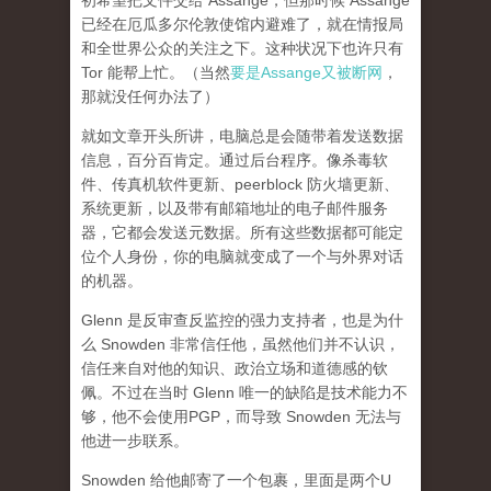
初希望把文件交给 Assange，但那时候 Assange
已经在厄瓜多尔伦敦使馆内避难了，就在情报局
和全世界公众的关注之下。这种状况下也许只有
Tor 能帮上忙。（当然
要是Assange又被断网
，
那就没任何办法了）
就如文章开头所讲，电脑总是会随带着发送数据
信息，百分百肯定。通过后台程序。像杀毒软
件、传真机软件更新、peerblock 防火墙更新、
系统更新，以及带有邮箱地址的电子邮件服务
器，它都会发送元数据。所有这些数据都可能定
位个人身份，你的电脑就变成了一个与外界对话
的机器。
Glenn 是反审查反监控的强力支持者，也是为什
么 Snowden 非常信任他，虽然他们并不认识，
信任来自对他的知识、政治立场和道德感的钦
佩。不过在当时 Glenn 唯一的缺陷是技术能力不
够，他不会使用PGP，而导致 Snowden 无法与
他进一步联系。
Snowden 给他邮寄了一个包裹，里面是两个U