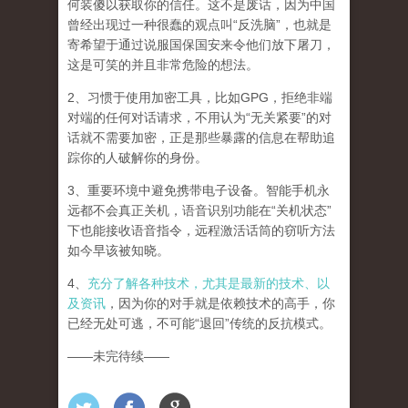
何装傻以获取你的信任。这不是废话，因为中国
曾经出现过一种很蠢的观点叫“反洗脑”，也就是
寄希望于通过说服国保国安来令他们放下屠刀，
这是可笑的并且非常危险的想法。
2、习惯于使用加密工具，比如GPG，拒绝非端
对端的任何对话请求，不用认为“无关紧要”的对
话就不需要加密，正是那些暴露的信息在帮助追
踪你的人破解你的身份。
3、重要环境中避免携带电子设备。智能手机永
远都不会真正关机，语音识别功能在“关机状态”
下也能接收语音指令，远程激活话筒的窃听方法
如今早该被知晓。
4、
充分了解各种技术，尤其是最新的技术、以
及资讯
，因为你的对手就是依赖技术的高手，你
已经无处可逃，不可能“退回”传统的反抗模式。
——未完待续——