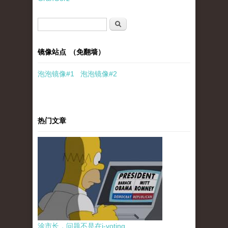
搜索表单
搜索
镜像站点 （免翻墙）
泡泡
镜像
#1
泡泡
镜像#2
热门文章
涂市长，问题不是在i-voting