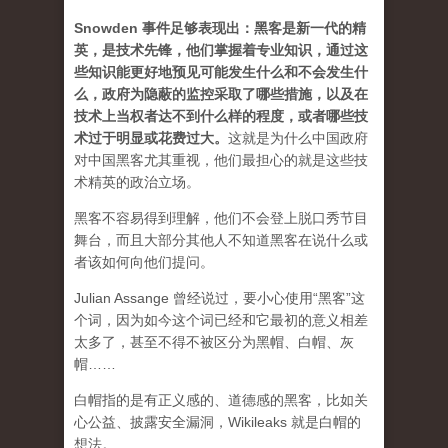
Snowden 事件足够表现出：黑客是新一代的精
英，是技术先锋，他们掌握着专业知识，通过这
些知识能更好地预见可能发生什么和不会发生什
么，政府为隐蔽的监控采取了哪些措施，以及在
技术上当权者达不到什么样的程度，或者哪些技
术过于明显或花费过大
。
这就是为什么中国政府
对中国黑客尤其重视，他们最担心的就是这些技
术精英的政治立场。
黑客不容易得到理解，他们不会登上脱口秀节目
舞台，而且大部分其他人不知道黑客在说什么或
者该如何向他们提问。
Julian Assange 曾经说过，要小心使用“黑客”这
个词，因为如今这个词已经和它最初的意义相差
太多了，甚至不得不被区分为黑帽、白帽、灰
帽……
白帽指的是有正义感的、道德感的黑客，比如关
心公益、披露安全漏洞，Wikileaks 就是白帽的
想法。