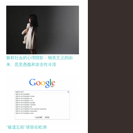
极权社会的心理阴影：物质主义的由
来、恶意愚蠢和攻击性冷漠
“被遗忘权”请留在欧洲