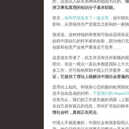
的，还是以人际关系网络的稳固为目的。
很
捍卫事实真理的知识分子基本职能。
前天，
南华早报发表了一篇文章
，说中国长
影响，从而保持共产党观念之影响的一家独
报道说，这种持续的审查很可能会适得其反。
妨碍中国自己的科学家的创新，因为他们无
创新和创意产业将严重落后于世界……
这是老生常谈了，此文并没有任何新颖的观
部分。但这一观点一直以来都是国际上大大
多工作，尽可能地帮助中国人打开眼界，
证，它提供了理论上能解决中国社会普遍的
是理论上如此。和很多心态积极的欧洲朋友
息不自由造成的封闭，
于是我们的 #openCh
目前为止，我们的工作是失败的局面（
上面
合自己原有观点的信息，而对扩充知识根本
情社会时，真相正在死去
。
中国人不都是傻的，中国社会有很多聪明人