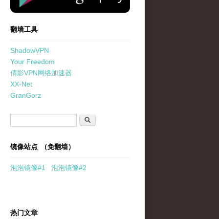
翻墙工具
ShadowVPN
Your Freedom
倩影VPN网络加速器
XX-Net
GranGorz
搜索表单
搜索
镜像站点 （免翻墙）
泡泡
镜像
#1
泡泡
镜像#2
热门文章