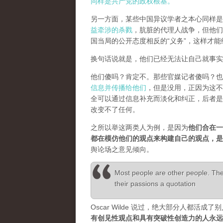
同样是共产党的政权根基。
另一方面，某些中国异议学者之本心同样是
益牵涉的杀戮
，肮脏的代理人战争，但他们
国当局的公开态度相反的“义务”，这样才
换句话说就是，他们已经无法让自己就事实
他们傻吗？肯定不。那些官媒记者傻吗？也
信息并传播给他们
，但是没用，正因为这不
全可以通过信息补充而淡化和纠正，后者是
改变不了任何。
之所以举这两类人为例，是因为
他们合在一
都在模仿他们的观点来构建自己的观点，
舆论场之意见倾向。
Most people are other people. Thei
their passions a quotation
Oscar Wilde 说过，绝大部分人都
有创见性观点和具有突破性创造力的人永远