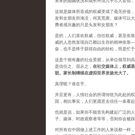
未未的婚姻状况和成长环境几乎尽人皆知，
这就是媒体所造成的权威变成了毫无价值，
发和女朋友所淹没，何其荒唐。媒体可以大
费者感兴趣的只是头发和女朋友？
是的，人们喜欢权威，信任权威，甚至依靠
威的人忽然发现自己赖以生存的精神依靠—
奋，也不是终于获得自由的轻松，而是忙于
这是个很有趣的社会景观，从单位领导到高
是信任之、屈从之，
在社交媒体上，权威甚
驳。家长制继续在虚拟世界发扬光大了。
真理呢？谁在乎。
并且更有，人情社会的所谓传统为此处的权
国，相比事实，人们更愿意去信任一条看起
也就是说，如果你不能首先构建起广泛的人
子、媒体、时政观察者等等，否则你会被踩
对所有在中国做上述工作的人来说都一样，