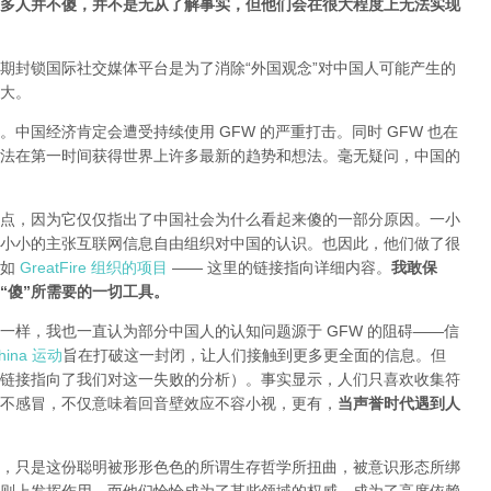
多人并不傻，并不是无从了解事实，但他们会在很大程度上无法实现
期封锁国际社交媒体平台是为了消除“外国观念”对中国人可能产生的
大。
中国经济肯定会遭受持续使用 GFW 的严重打击。同时 GFW 也在
法在第一时间获得世界上许多最新的趋势和想法。毫无疑问，中国的
点，因为它仅仅指出了中国社会为什么看起来傻的一部分原因。一小
小小的主张互联网信息自由组织对中国的认识。也因此，他们做了很
就如
GreatFire 组织的项目
—— 这里的链接指向详细内容。
我敢保
“傻”所需要的一切工具。
一样，我也一直认为部分中国人的认知问题源于 GFW 的阻碍——信
ina 运动
旨在打破这一封闭，让人们接触到更多更全面的信息。但
链接指向了我们对这一失败的分析
）。事实显示，人们只喜欢收集符
不感冒，不仅意味着回音壁效应不容小视，更有，
当声誉时代遇到人
，只是这份聪明被形形色色的所谓生存哲学所扭曲，被意识形态所绑