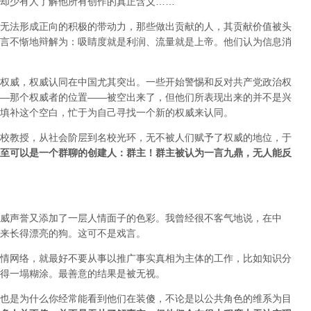
却少有人了解他所有创作的真正含义……
无法形成正向的积极的带动力，那些做出贡献的人，其贡献价值被头
言不惭地辩解为：吸睛度就是利润、流量就是上帝。他们认为信息消
权威，权威认同在中国尤其突出。一些开始警惕和反对共产党政治权
—那个权威者的位置——被空出来了，但他们所表现出来的并不是兴
填补这个空白，忙于为自己寻找一个新的权威来认同。
校教授，从社会阶层到名校光环，无不被人们赋予了权威的地位，于
至可以是一个群聊的创建人：群主！群主被认为一言九鼎，无人能反
威声誉又添加了一层人情面子的色彩。我曾经很不客气地说，在中
来长得漂亮的狗。这可不是戏言。
情网络，就最好不要从事以推广事实真相为主体的工作，比如知识分
得一塌糊涂。最善意的结果是被无视。
也是为什么你经常能看到他们在装傻，不论是以公共角色的维系为目