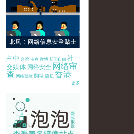
占中
社
台湾
审查
微博
新闻自由
网络审
交媒体
网络安全
查
香港
翻墙
网络监控
隐私
更多
pao-pao-banner-mirror-site-120814.jpg