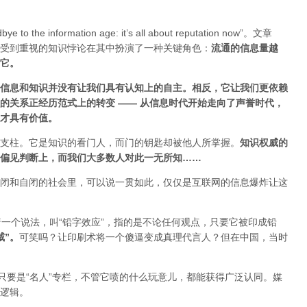
ye to the information age: it’s all about reputation now”。文章
受到重视的知识悖论在其中扮演了一种关键角色：
流通的信息量越
估它
。
信息和知识并没有让我们具有认知上的自主。相反，它让我们更依赖
的关系正经历范式上的转变 ——
从信息时代开始走向了声誉时代，
才具有价值。
支柱。它是知识的看门人，而门的钥匙却被他人所掌握。
知识权威的
偏见判断上，而我们大多数人对此一无所知……
闭和自闭的社会里，可以说一贯如此，仅仅是互联网的信息爆炸让这
着一个说法，叫“铅字效应”，指的是不论任何观点，只要它被印成铅
威”
。
可笑吗？让印刷术将一个傻逼变成真理代言人？但在中国，当时
只要是“名人”专栏，不管它喷的什么玩意儿，都能获得广泛认同。媒
逻辑。