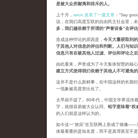
是被大众所鄙夷和排斥的人
。
上个月，
aeon 发表了一篇文章
：“Say goodb
说，在我们高度互联的自由民主社会里，未
多，我们越依赖于所谓的“声誉设备”去评
造成这种悖论的原因是，
今天大量获取到的
于其他人对信息的评估和判断。
人们与知识
信息只有在被其他人过滤、评估和评论之后
由此看来，声誉成为了今天集体智慧的核心
建立方式使得我们依赖于其他人不可避免的
这并不是什么新鲜事，在中国这样的长期封
一现象被高度突出化了。
太早就不提了。80年代，中国文学界流传
字，就很容易被大众认同。
铅字意味着“权
的人们就是这样认为的。
如今这一“效应”在互联网上形成了镜像——
体最看重的是知名度，而不是真理甚至不是