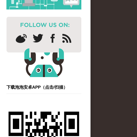
下载泡泡安卓APP（点击/扫描）