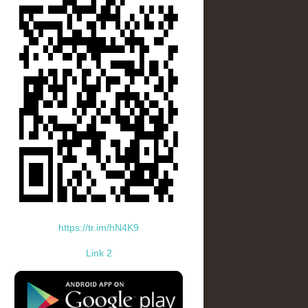
https://tr.im/hN4K9
Link 2
standard-icon-googleplay-app-store.png