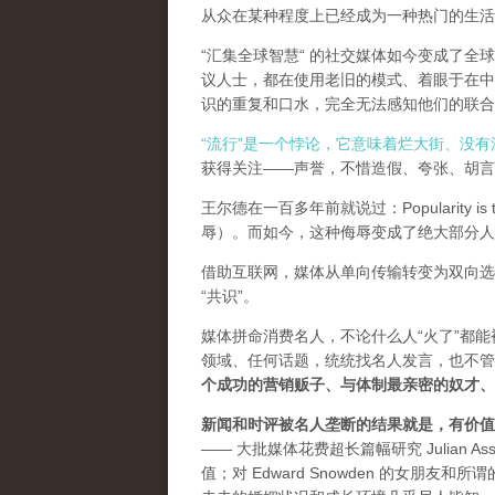
从众在某种程度上已经成为一种热门的生活
“汇集全球智慧“ 的社交媒体如今变成了
议人士，都在使用老旧的模式、着眼于在中
识的重复和口水，完全无法感知他们的联合
“流行”是一个悖论，它意味着烂大街、没
获得关注——声誉，不惜造假、夸张、胡言乱
王尔德在一百多年前就说过：Popularity is th
辱）。而如今，这种侮辱变成了绝大部分人
借助互联网，媒体从单向传输转变为双向选
“共识”。
媒体拼命消费名人，不论什么人“火了”都
领域、任何话题，统统找名人发言，也不管
个成功的营销贩子、与体制最亲密的奴才、
新闻和时评被名人垄断的结果就是，有价值
—— 大批媒体花费超长篇幅研究 Julian As
值；对 Edward Snowden 的女朋