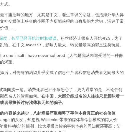
方式。
全球最平庸乏味的地方，尤其是中文，老生常谈的话题，包括海外华人异
文社交媒体上狭窄的小圈子内所能获得的自身影响力营销，沉迷于常
价值……
有深度，甚至已经开始过时和错误
。粉丝经济让很多人开始变态，为了
语。在中文 tweet 中，影响力最大、转发量最高的都是这类玩意。
e one insult I have never suffered（人气是我从未遭受过的一种侮
的渴望。
择后，对侮辱的渴望几乎变成了信息生产者和信息消费者之间最大的
能被新闻捞一笔。消费死者已经不够恶心了，更为通常的是，不论任何
那些名人的智商如何。
在中国，大部分能成名的人往往只是意味着一
或者最擅长讨好浅薄和无知的骗子。
的内容越来越少，八卦烂俗严重稀释了事件本身真正的社会价值
sange 的头发，却忽视 Wikileaks 带来的媒体革命新模式的惊人价
友和所谓的“爆料动机”的揣测，比大规模监控的事实本身的周知度还要高；艾