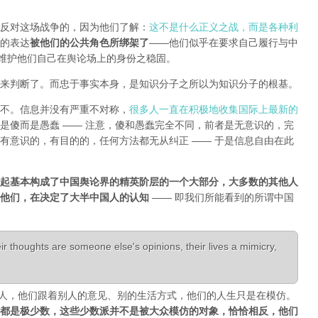
反对这场战争的，因为他们了解：
这不是什么正义之战，而是各种利
的表达
被他们的公共角色所绑架了
——他们似乎在要求自己履行与中
能维护他们自己在舆论场上的身份之稳固。
来判断了。而忠于事实本身，是知识分子之所以为知识分子的根基。
不。信息并没有严重不对称，
很多人一直在积极地收集国际上最新的
是傻而是愚蠢 —— 注意，傻和愚蠢完全不同，前者是无意识的，完
有意识的，有目的的，任何方法都无从纠正 —— 于是信息自由在此
起基本构成了中国舆论界的精英阶层的一个大部分，大多数的其他人
是他们，在决定了大半中国人的认知
—— 即我们所能看到的所谓中国
r thoughts are someone else's opinions, their lives a mimicry,
活成了别人，他们跟着别人的意见、别的生活方式，他们的人生只是在模仿。
都是极少数，这些少数派并不是被大众模仿的对象，恰恰相反，他们