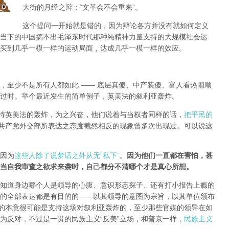
大街的月经之辩：“文革会不会重来”。
这个提问一开始就是错的，因为辩论各方并没有就如何定义
当下的中国搞不出毛泽东时代那种纯精神力量支持的大规模社会运
买到几乎一模一样的运动局面，达成几乎一模一样的效应。
，至少不是所有人都如此 —— 底层真傻、中产装傻、富人看热闹顺
过时。举个最近发生的简单例子，英美法的叙利亚轰炸。
支持英美法的轰炸，为之兴奋，他们说着与当权者同样的话，
把平民的
共产党外交部所表达之态度截然相反的现象曾多次出现过。可以说这
因为
这些人除了说梦话之外从无“私下”
。
因为他们一直都在害怕，甚
当自我审查之欲求来袭时，自己都分不清哪个才是真心所想。
知道身边哪个人是领导的心腹、意识形态探子、还有打小报告上瘾的
的全部表达都是有目的的——以其领导的意图为宗旨，以其单位颁布
局的本意很可能是支持这场对叙利亚轰炸的，至少那些官媒的领导在如
为反对，不过是一贯的民族主义“反美”立场，和普京一样，
民族主义