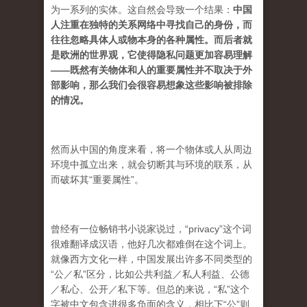
为一系列的实体。这自然会导致一个结果：
中国
人注重在独特的关系网络中寻找自己的身份，而
往往忽略具体人或物本身的各种属性。而后者就
是欧洲的世界观，它使得隐私问题更加容易理解
——既然有关物体和人的重要属性并不取决于外
部影响，那么我们会很容易想象这些影响被排除
的情况。
然而从中国的角度来看，将一个物体或人从周边
环境中孤立出来，就会切断其与环境的联系，从
而破坏其“重要属性”。
曾经有一位畅销书小说家说过，“privacy”这个词
很难翻译成汉语，他好几次都难倒在这个词上。
就像西方文化一样，中国发展出许多不同类型的
“公／私”区分，比如公共利益／私人利益、公德
／私心、公开／私下等。但总的来说，“私”这个
字被中文包含进很多负面的含义，相比下“公”则