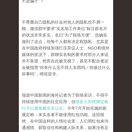
不是骗子”？
不尊重自己隐私的社会对他人的隐私也不屑一
顾，微信群中要求“实名加工作单位”标注群名片
的状况非常多见，名曰“为了联络方便”，也确实
做到了这点，但每个人都有决定权隐私，尤其是
在中国政府持续加强打压异议人士、NGO和境外
媒体的状况下，群聊实名制的要求对部分人来说
并不靠谱，然而在此被无视了，甚至不配合者还
会被指责“你有什么见不得人东西吗／你做过什么
坏事吗”，啼笑皆非。
报道中国新闻的海外记者为了联络采访，不得不
持续使用中国的社交应用，
但
很多人拒绝绑定银
行卡以避免被实名认证
。
今年7月开始实施的新
规定称：未实名者不能使用红包功能。这招很
绝，在中国这样的人情社会里，人们用红包来沟
通感情、获取信任和构建人际关系，如果没有足