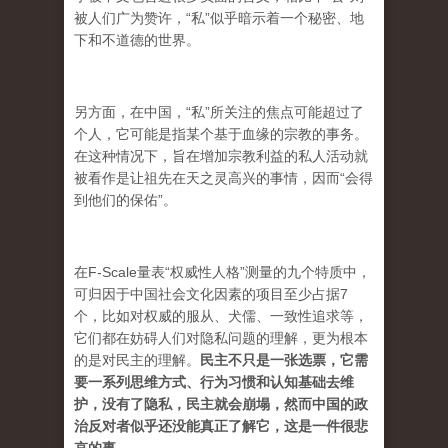
被人们广为赞许，“私”似乎暗示着一个秘密、地
下和不道德的世界。
另方面，在中国，“私”所关注的焦点可能超过了
个人，它可能是指某个基于血缘的宗教的事务。
在这种情况下，旨在增加宗教利益的私人活动就
被看作是让祖先在天之灵高兴的事情，因而“会得
到他们的保佑”。
在F-Scale量表“权威性人格”测量的九个特质中，
可归因于中国社会文化因素的项目至少占据7
个，比如对权威的服从、犬儒、一致性追求等，
它们都在妨碍人们对隐私问题的理解，更为根本
的是对民主的理解。
民主不只是一张选票，它需
要一系列思维方式、行为习惯和认知基础去维
护，没有了隐私，民主就会崩塌，然而中国的政
治反对者似乎还没能真正了解它，这是一件很悲