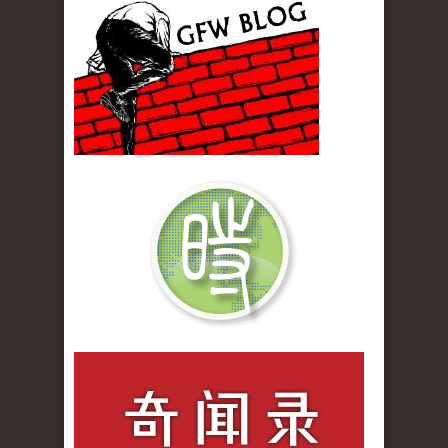
gfw_blog_small.jpg
qiwenlu_logo.jpg