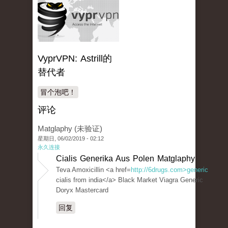
VyprVPN: Astrill的
替代者
冒个泡吧！
评论
Matglaphy (未验证)
星期日, 06/02/2019 - 02:12
永久连接
Cialis Generika Aus Polen Matglaphy
Teva Amoxicillin <a href=
http://6drugs.com>generic
cialis from india</a> Black Market Viagra Generic
Doryx Mastercard
回复