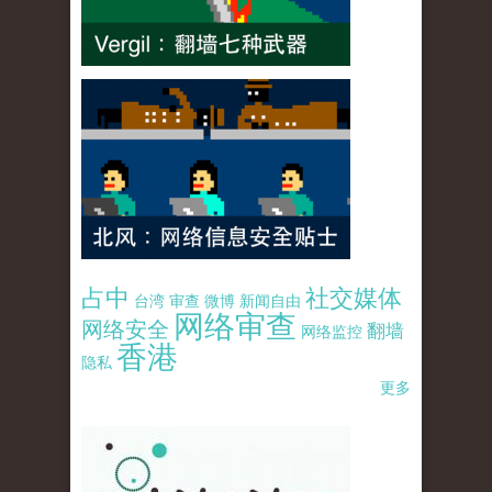
占中
社交媒体
台湾
审查
微博
新闻自由
网络审查
网络安全
翻墙
网络监控
香港
隐私
更多
pao-pao-banner-mirror-site-120814.jpg