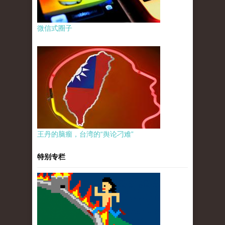
微信式圈子
王丹的脑瘤，台湾的“舆论刁难”
特别专栏