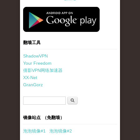
standard-icon-googleplay-app-store.png
翻墙工具
ShadowVPN
Your Freedom
倩影VPN网络加速器
XX-Net
GranGorz
搜索表单
搜索
镜像站点 （免翻墙）
泡泡
镜像
#1
泡泡
镜像#2