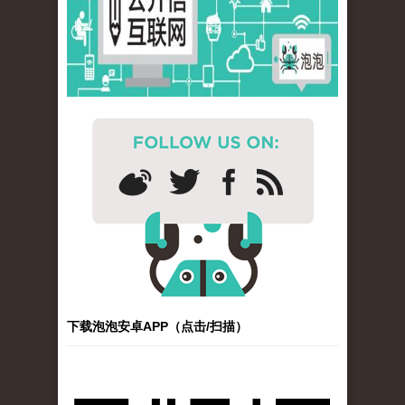
下载泡泡安卓APP（点击/扫描）