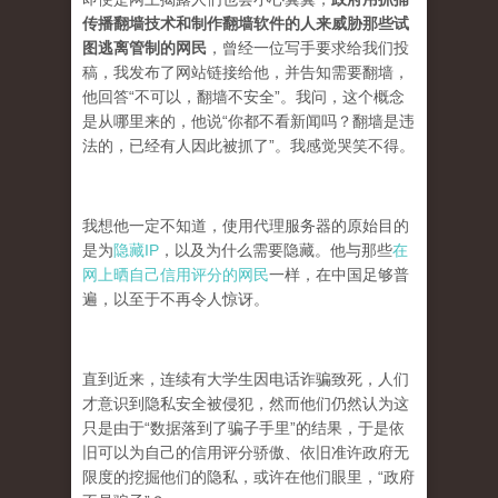
传播翻墙技术和制作翻墙软件的人来威胁那些试
图逃离管制的网民
，曾经一位写手要求给我们投
稿，我发布了网站链接给他，并告知需要翻墙，
他回答“不可以，翻墙不安全”。我问，这个概念
是从哪里来的，他说“你都不看新闻吗？翻墙是违
法的，已经有人因此被抓了”。我感觉哭笑不得。
我想他一定不知道，使用代理服务器的原始目的
是为
隐藏IP
，以及为什么需要隐藏。他与那些
在
网上晒自己信用评分的网民
一样，在中国足够普
遍，以至于不再令人惊讶。
直到近来，连续有大学生因电话诈骗致死，人们
才意识到隐私安全被侵犯，然而他们仍然认为这
只是由于“数据落到了骗子手里”的结果，于是依
旧可以为自己的信用评分骄傲、依旧准许政府无
限度的挖掘他们的隐私，或许在他们眼里，“政府