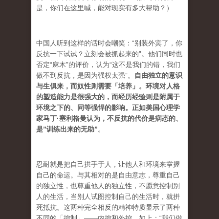
是，你们在这里喊，能对现实有多大帮助？）
中国人听到这样的话时会嘲笑：“别装外宾了，你
反抗一下试试？立刻会被抓起来的”。他们同时也
否定“麻木”的评价，认为“这不是我们的错，我们
做不到反抗，是因为强权太强”。
自由独立的意识
与生俱来，而奴性则需要「培养」。环境对人格
的塑造能力是很强大的，而经历经验则是附属于
环境之下的、同等强悍的影响。正如美国心理学
家马丁·塞利格曼认为，不反抗的代价是病态的、
是”训练出来的无助”
。
忍耐就是把自己拱手于人，让他人和环境来掌握
自己的命运。与其相对的是自由意志，尊重自己
的独立性，也尊重他人的独立性，不愿意控制别
人的生活，当别人试图控制自己的生活时，就拼
死抵抗。这两种完全相反的精神特质显示了两种
不同的「控制」——内控和外控。如上：“我们做