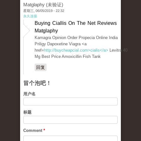
Matglaphy (未验证)
星期三, 06/05/2019 - 22:32
永久连接
Buying Ciallis On The Net Reviews
Matglaphy
Kamagra Opinion Order Propecia Online India
Priligy Dapoxetine Viagra <a
href=
http://buycheapcial.com>cialis</a>
Levitra 40
Mg Best Price Amoxicillin Fish Tank
回复
冒个泡吧！
用户名
标题
Comment
*