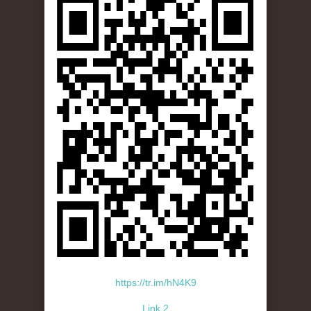
https://tr.im/hN4K9
Link 2