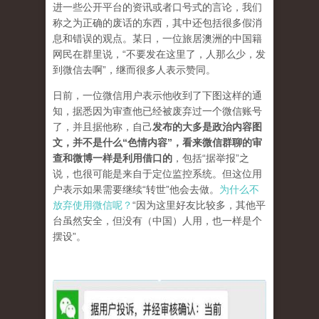
进一些公开平台的资讯或者口号式的言论，我们
称之为正确的废话的东西，其中还包括很多假消
息和错误的观点。某日，一位旅居澳洲的中国籍
网民在群里说，“不要发在这里了，人那么少，发
到微信去啊”，继而很多人表示赞同。
日前，一位微信用户表示他收到了下图这样的通
知，据悉因为审查他已经被废弃过一个微信账号
了，并且据他称，自己
发布的大多是政治内容图
文，并不是什么“色情内容”，看来微信群聊的审
查和微博一样是利用借口的
，包括“据举报”之
说，也很可能是来自于定位监控系统。但这位用
户表示如果需要继续“转世”他会去做。
为什么不
放弃使用微信呢？
“因为这里好友比较多，其他平
台虽然安全，但没有（中国）人用，也一样是个
摆设”。