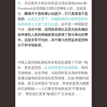
在
，并且相关大部分内容是出现在诸如twitter和
Facebook这些国际大牌社交网络上的，也就是
说，
翻墙并不意味着认知提升，它只是渠道不是
目的
。
在反恐大势下，对穆斯林的仇恨和恐惧在
某种程度上占据了政治正确
，
似乎是一种国际型
气候，
但在中国，连同政府假以反恐为由实施的
各种侵犯人权的维稳政策也获得了部分舆论的赞
许。这是非常可怕的，其中最大的受益者是恐怖
分子和专制政府。
中国人面对隐私侵犯所采取的态度除了不屑一顾
外，更多是恐慌，
从自我审查到自我维稳
，再到
互相维稳，步步升级，与此同时是当局的管制政
策通过媒体的宣传强化背景情绪，比如“群聊内容
违规，群主也有责任”等信息，带来的是更为频繁
的互相维稳——人们要求其他群成员“不要谈政
治”、警告他们某某“敏感日子”正在临近……