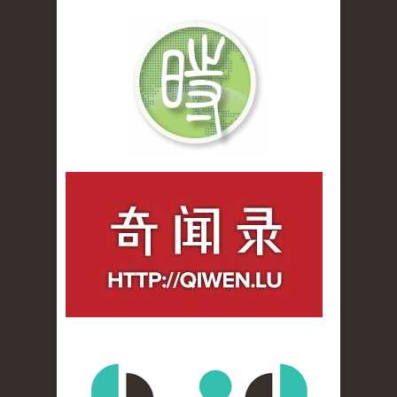
qiwenlu_logo.jpg