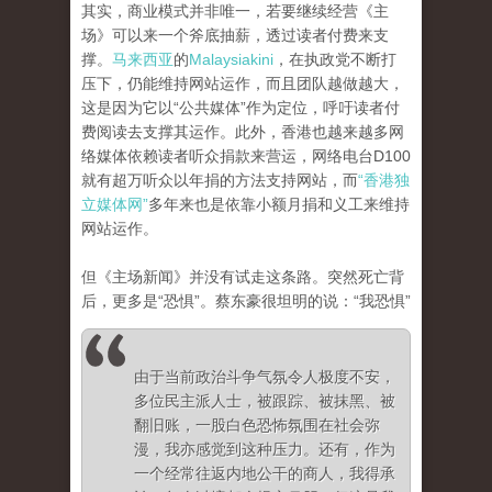
其实，商业模式并非唯一，若要继续经营《主
场》可以来一个斧底抽薪，透过读者付费来支
撑。
马来西亚
的
Malaysiakini
，在执政党不断打
压下，仍能维持网站运作，而且团队越做越大，
这是因为它以“公共媒体”作为定位，呼吁读者付
费阅读去支撑其运作。此外，香港也越来越多网
络媒体依赖读者听众捐款来营运，网络电台D100
就有超万听众以年捐的方法支持网站，而
“香港独
立媒体网”
多年来也是依靠小额月捐和义工来维持
网站运作。
但《主场新闻》并没有试走这条路。突然死亡背
后，更多是“恐惧”。蔡东豪很坦明的说：“我恐惧”
由于当前政治斗争气氛令人极度不安，
多位民主派人士，被跟踪、被抹黑、被
翻旧账，一股白色恐怖氛围在社会弥
漫，我亦感觉到这种压力。还有，作为
一个经常往返内地公干的商人，我得承