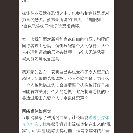
治”。
媒体从业员活在恐惧之中，也参与制造抹黑反对
力量的恐惧。蔡东豪所讲的“抹黑”、“翻旧账”、
“白色恐怖氛围”就是这恐惧偱环。
每一次我们面对新闻和言论自由的打压，均​​呼吁
同行者直面恐惧，仿佛只能靠个人的修行，从个
人心理和道德的层次去处理，当个人无法承受，
就只能闭嘴或当逃兵。
蔡东豪的告白，表明自己再也受不了令人窒息的
恐惧，结果他选择离场，令人疑惑的是，为什么
一个人被恐惧压倒，会连带整个机构被打跨？如
何能有方法分担个人的恐惧，避免制造恐惧的巨
兽透过袭击关键个人，令集体禁声？
网络媒体如何走
互联网释放了传播的力量，让公民能
透过小媒体
介入社会
，抗衡权贵透过主流媒体制造出来的“现
实”，让“其他现实”变得可能。但网络媒体的经营