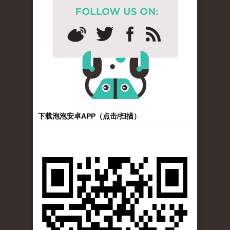
下载泡泡安卓APP（点击/扫描）