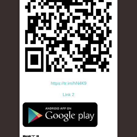
https://tr.im/hN4K9
Link 2
standard-icon-googleplay-app-store.png