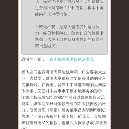
认，每次过境都会提心吊胆，但这是我
过分疑神疑鬼吗？那种感觉，根本不可
能向外人说得清楚。
令我最不安，是家人也感受到这股压
力，终日替我担心。随着社会气氛逐渐
紧张，这股压力在我身边蔓延的程度令
我日益困扰。
恐惧的问题，
一直困扰着香港媒体从业员
。
媒体这门生意可谓高风险低利润，广告要靠大企
业、大财团，媒体大亨很多时要依赖其他的收入
去赚真钱。在香港，背靠由中宣部管理的大陆媒
体市场，又面对中共事事干预本地事务的形势，
传媒老板玩着“政治协商”的游戏以媒体换取政治
资本，媒体高层只能依赖专业判断去抗衡政治压
力，但仍出现《明报》编务董事吕家明到印刷机
房改七一游行头条的粗暴干预。前几天，壹集团
黎智英对泛民的捐款，也被六大报章炒成“黑金政