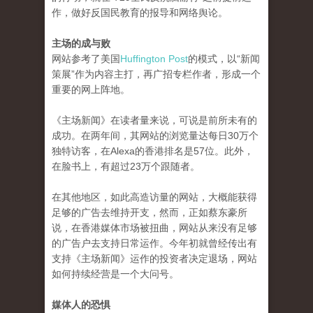
作，做好反国民教育的报导和网络舆论。
主场的成与败
网站参考了美国
Huffington Post
的模式，以“新闻
策展”作为内容主打，再广招专栏作者，形成一个
重要的网上阵地。
《主场新闻》在读者量来说，可说是前所未有的
成功。在两年间，其网站的浏览量达每日30万个
独特访客，在Alexa的香港排名是57位。此外，
在脸书上，有超过23万个跟随者。
在其他地区，如此高造访量的网站，大概能获得
足够的广告去维持开支，然而，正如蔡东豪所
说，在香港媒体市场被扭曲，网站从来没有足够
的广告户去支持日常运作。今年初就曾经传出有
支持《主场新闻》运作的投资者决定退场，网站
如何持续经营是一个大问号。
媒体人的恐惧