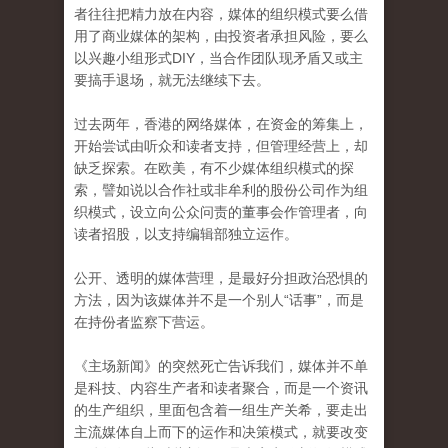
者往往把精力放在内容，媒体的组织模式要么借
用了商业媒体的架构，由投资者承担风险，要么
以兴趣小组形式DIY，当合作团队现矛盾又或主
要搞手退场，就无法继续下去。
过去两年，香港的网络媒体，在资金的筹集上，
开始尝试由听众和读者支持，但管理经营上，却
缺乏探索。在欧美，有不少媒体组织模式的探
索，譬如说以合作社或非牟利的股份公司作为组
织模式，设立向公众问责的董事会作管理者，向
读者招股，以支持编辑部独立运作。
公开、透明的媒体营理，是最好分担政治恐惧的
方法，因为该媒体并不是一个别人“话事”，而是
在持份者监察下营运。
《主场新闻》的突然死亡告诉我们，媒体并不单
是科技、内容生产者和读者聚合，而是一个资讯
的生产组织，里面包含着一组生产关希，要走出
主流媒体自上而下的运作和决策模式，就要改变