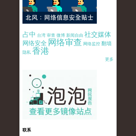
占中
社交媒体
台湾
审查
微博
新闻自由
网络审查
网络安全
翻墙
网络监控
香港
隐私
更多
pao-pao-banner-mirror-site-120814.jpg
联系