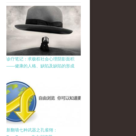
诊疗笔记：求极权社会心理阴影面积
——健康的人格、缺陷及缺陷的形成
新翻墙七种武器之孔雀翎：