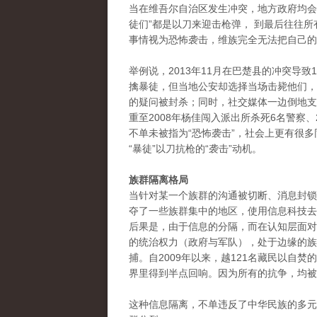
当在维吾尔自治区发生冲突，地方政府均会
徒们”都是以刀来迎击枪弹， 到最后往往所
事情视为恐怖袭击，维族完全无法把自己的
举例说，2013年11月在巴楚县的冲突导
擒暴徒，但当地公安却选择当场击毙他们，
的疑问被封杀；同时，社交媒体一边倒地支
重至2008年杨佳闯入派出所杀死6名警察、
不单未被指为“恐怖袭击”，社会上更有很
“暴徒”以刀抗枪的“袭击”动机。
族群隔离格局
当针对某一个族群的沟通被切断、消息封锁成
夺了一些族群集中的地区，使用信息科技去
后果是，由于信息的分隔，而在认知层面对
的统治权力（政府与军队），处于边缘的族
捕。自2009年以来，越121名藏民以自
界里得到半点回响。因为所有的抗争，均被
这种信息隔离，不单违反了中华民族的多元