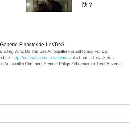
防？
Generic Finasteride LesTreS
is 20mg What Do You Use Amoxicillin For Zithromax For Ear
a href=
http://curerxshop.com>generic
cialis from india</a> Sun
d Amoxicillin Comment Prendre Priligy Zithromax To Treat Eczema