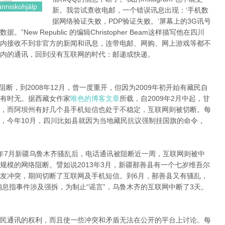
nniskohjälp
新。我尝试查收电邮，一个错误讯息出现：‘手机数
据网络验证失败，PDP验证失败。’屏幕上的3G讯号
ew Republic 的编辑Christopher Beam这样描写他在四川
内接收不到非官方的新闻和讯息，连带电邮、网购、网上游戏等都不
内的通讯，回到没有互联网的时代：邮递或快递。
阻断，到2008年12月，曾一度重开，但因为2009年初开始有藏民自
有时无。据西藏女作家
唯色的博客文章
所载，自2009年2月中起，甘
，而阿坝州有好几个县手机短信也处于不稳定，互联网则被切断。每
，今年10月，四川比如县就因为当地藏民抗议强制挂国旗的命令，
9年7月新疆乌鲁木齐骚乱后，电话通讯被阻断近一周，互联网则被中
规模的网络阻断。譬如说2013年3月，新疆鄯善县有一个七岁维吾尔
发冲突，期间切断了互联网及手机短信。到6月，鄯善县又有骚乱，
消息指事件涉及强拆，为制止“谣言”，乌鲁木齐的互联网中断了3天。
民通讯的权利，而且使一些冲突和矛盾无法在公开的平台上讨论。每