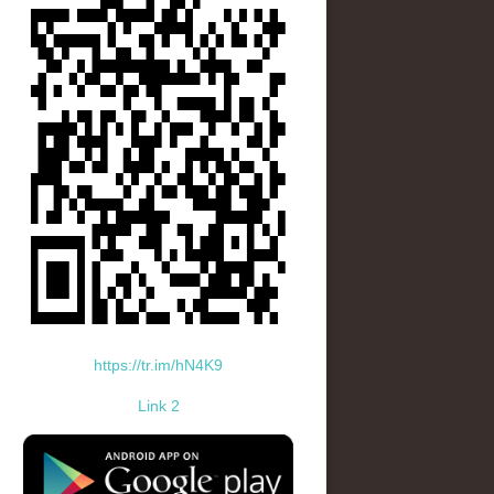
https://tr.im/hN4K9
Link 2
standard-icon-googleplay-app-store.png