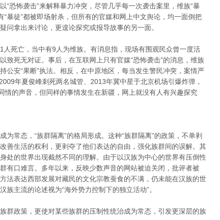
以“恐怖袭击”来解释暴力冲突，尽管几乎每一次袭击案里，维族“暴
有“暴徒”都被即场射杀，但所有的官媒和网上中文舆论，均一面倒把
疑问拿出来讨论，更遑论探究或报导故事的另一面。
致11人死亡，当中有9人为维族。有消息指，现场有围观民众曾一度活
以致死无对证。事后，在互联网上只有官媒“恐怖袭击”的消息，维族
持公安“果断”执法。相反，在中原地区，每当发生警民冲突，案情严
2009年夏俊峰刺死两名城管、2013年冀中星于北京机场引爆炸弹，
多同情的声音，但同样的事情发生在新疆，网上就没有人有兴趣探究
为常态，“族群隔离”的格局形成。这种“族群隔离”的政策，不单剥
改善生活的权利，更剥夺了他们表达的自由，强化族群间的误解。其
身处的世界出现截然不同的理解。由于以汉族为中心的世界有压倒性
群有口难言。多年以来，反映少数声音的网站被迫关闭，批评者被
焚的方法表达西部发展对藏民的文化宗教蚕食的不满，仍未能在汉族的世
汉族主流的论述视为“海外势力控制下的独立活动”。
族群政策，更使对某些族群的压制性统治成为常态，引发更深层的族