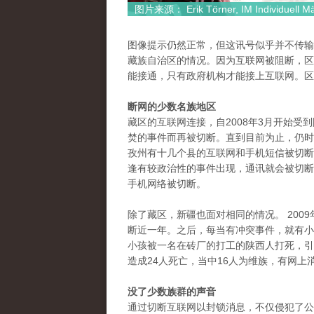
图片来源： Erik Törner, IM Individuell Mä
图像提示仍然正常，但这讯号似乎并不传输数据。”N
藏族自治区的情况。因为互联网被阻断，区
能接通，只有政府机构才能接上互联网。区
断网的少数名族地区
藏区的互联网连接，自2008年3月开始受到
焚的事件而再被切断。直到目前为止，仍时
孜州有十几个县的互联网和手机短信被切断
逢有较政治性的事件出现，通讯就会被切断
手机网络被切断。
除了藏区，新疆也面对相同的情况。 200
断近一年。之后，每当有冲突事件，就有小
小孩被一名在砖厂的打工的陕西人打死，引
造成24人死亡，当中16人为维族，有网上
没了少数族群的声音
通过切断互联网以封锁消息，不仅侵犯了公