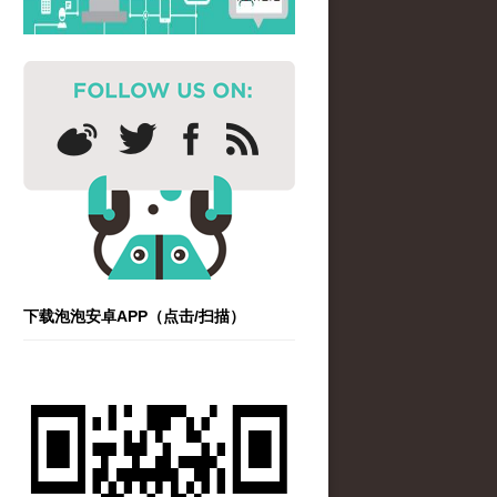
下载泡泡安卓APP（点击/扫描）