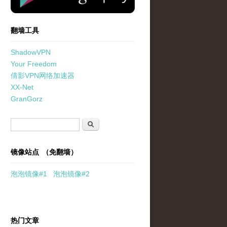
翻墙工具
ShadowVPN
Your Freedom
倩影VPN网络加速器
XX-Net
GranGorz
搜索表单
搜索
镜像站点 （免翻墙）
泡泡
镜像
#1
泡泡
镜像#2
热门文章