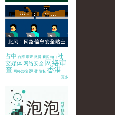
占中
社
台湾
审查
微博
新闻自由
网络审
交媒体
网络安全
查
香港
翻墙
网络监控
隐私
更多
pao-pao-banner-mirror-site-120814.jpg