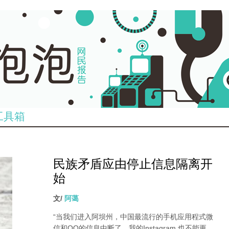
工具箱
民族矛盾应由停止信息隔离开
始
文/
阿蔼
“当我们进入阿坝州，中国最流行的手机应用程式微
信和QQ的信息中断了。我的Instagram 也不能更