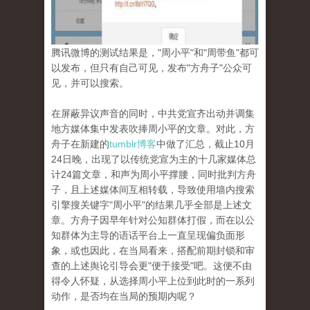
腾讯微博的测试结果是，"周小平"和"周带鱼"都可
以发布，但只有自己可见，发布"方舟子"公众可
见，并可以搜索。
在屏蔽异议声音的同时，中共党宣齐出动并调集
地方媒体集中发表吹捧周小平的文章。对此，方
舟子在新建的
tumblr博客
中做了汇总，截止10月
24日晚，出现了以传统党宣为主的十几家媒体总
计24篇文章，和声为周小平撑腰，同时批判方舟
子，且上述媒体间互相转载，导致使用墙内搜索
引擎搜关键字"周小平"的结果几乎全部是上述文
章。方舟子因早年针对公知群体打假，而在以公
知群体为主导的语话平台上一直呈现偏负面形
象，或也因此，在当局看来，搭配前期封锁和审
查的上述舆论引导会更"便于接受"吧。这便不由
得令人怀疑，从选择周小平上位到此时的一系列
动作，是否均在当局的预期内呢？