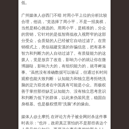
低。
广州媒体人@西门不暗 对周小平上位的分析比较
合理，他说，“党选择了周小平，不是一招臭棋，
当然是精心挑选的。用周小平，是精准的，分众
的营销，它针对的是低智商低收入视野窄的这部
分受众，会质疑的人已经被它自动过滤了。在营
销模式上，类似福建安溪的诈骗信息，把有基本
智力和判断力的人自动过滤了。有质疑能力的这
拨人，党是放弃了改造，影响力小的就让你在微
博蹦哒，影响力大的，有组织能力的，就寻衅滋
事。”虽然没有准确数据可以验证，但通过长时间
观察也能大致判断：认知能力和独立思考拒绝洗
脑的定力双优者在中国真有可能是小众。而极权
善于掌控那些缺乏认知能力、没有独立思考意识
和判断力低下的群体，以此来伪装民意，稳固自
身根基。也是极权惯用“洗脑”术的缘由。
媒体人@土摩托 在评论方舟子被全网封杀这件事
时表示：“也许，政府真正害怕的不是那些表达个