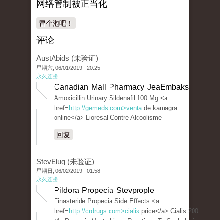
网络管制被正当化
冒个泡吧！
评论
AustAbids (未验证)
星期六, 06/01/2019 - 20:25
永久连接
Canadian Mall Pharmacy JeaEmbaks
Amoxicillin Urinary Sildenafil 100 Mg <a
href=
http://gemeds.com>venta
de kamagra
online</a> Lioresal Contre Alcoolisme
回复
StevElug (未验证)
星期日, 06/02/2019 - 01:58
永久连接
Pildora Propecia Stevprople
Finasteride Propecia Side Effects <a
href=
http://crdrugs.com>cialis
price</a> Cialis 200