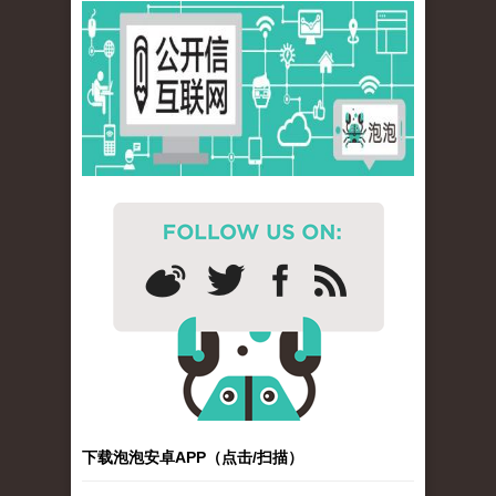
下载泡泡安卓APP（点击/扫描）