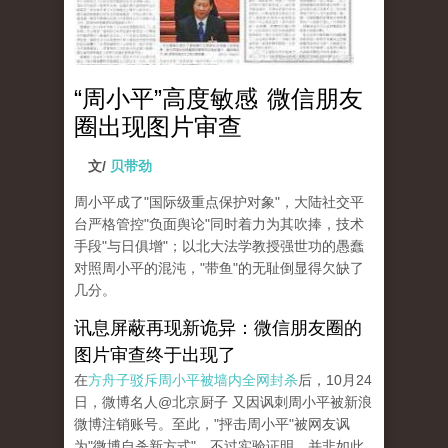
“周小平”高度敏感 微信朋友
圈出现图片审查
文/
贝带劲
周小平成了"国际级重点保护对象"，大陆社交平
台严格管控"负面舆论"同时着力为其吹捧，技术
手段"与日俱增"；以北大法学教授强世功的愚蠢
对照周小平的混沌，"带鱼"的无耻倒显得欠缺了
几分。
讯息屏蔽再现新诡异：微信朋友圈的
图片审查终于出现了
在
方舟子驳斥周小平被墙内全网封杀
后，10月24
日，微博名人@北京厨子 又因讽刺周小平被新浪
微博注销账号。至此，"抨击周小平"被网友讽
为"微博自杀新方式"。不过实验证明，并非如此