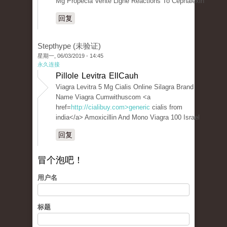
Mg Propecia Vente Ligne Reactions To Cephalexin
回复
Stepthype (未验证)
星期一, 06/03/2019 - 14:45
永久连接
Pillole Levitra EllCauh
Viagra Levitra 5 Mg Cialis Online Silagra Brand
Name Viagra Cumwithuscom <a
href=
http://cialibuy.com>generic
cialis from
india</a> Amoxicillin And Mono Viagra 100 Israel
回复
冒个泡吧！
用户名
标题