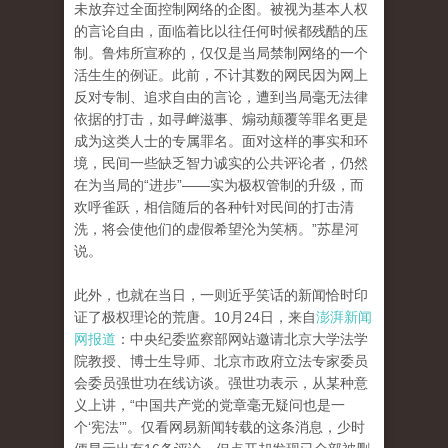
未放弃过全面控制网络的企图。被视为基本人权
的言论自由，面临着比以往任何时候都残酷的压
制。鲁炜所宣称的，仅仅是当局禁制网络的一个
活生生的例证。此前，不计其数的网民因为网上
反对专制、追求自由的言论，遭到当局毫无法律
依据的打击，如寻衅滋事、煽动颠覆等罪名更是
成为这类人士的专属罪名。面对这样的事实和环
境，民间一些缺乏智力诚实的公共评论者，仍然
在为当局的“进步”——实为极权管制的升级，而
欢呼雀跃，相信随后的各种针对民间的打击清
洗，将会使他们的虚假希望沦为笑柄。”苏星河
说。
此外，也就在当日，一则近乎笑话的新闻恰时印
证了极权理论的荒唐。10月24日，来自
澎湃新闻
网报道
：中央纪委监察部网站邀请北京大学法学
院教授、博士生导师、北京市政府立法专家委员
会委员强世功在线访谈。强世功表示，从某种意
义上讲，“中国共产党的党章毫无疑问也是一
个‘宪法’”。仅看网易新闻转载的这条消息，少时