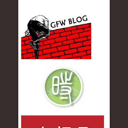
gfw_blog_small.jpg
qiwenlu_logo.jpg