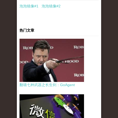
泡泡
镜像
#1
泡泡
镜像#2
热门文章
翻墙七种武器之长生剑：GoAgent