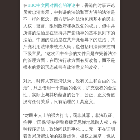
在
BBC中文网对四会的评论
中，香港的时事评论
员黄忠清表示，中共讲的法治和西方讲的法治是
不一样的概念。西方所讲的法治包括基本的民主
人权，监督、限制政府和执政党的权力，但中共
所讲的法治是在坚持共产党领导的基本原则下的
法治。中国的法治是在共产党领导下的法治，共
产党利用法律来统治人民，也包括用法律来控制
下级官员。“这次四中全会的文件只是在完善法治
的管理方面，在司法行政方面有所改善，而不是
根本的意识形态或带有政治意义的改变。”
对此，时评人苏星河认为，没有民主和自由的“法
治”，只是借用一个美丽的名词，扩充极权的合法
性，实际上与其所蕴含的公平、公正、正义价值
没有任何关系，只有治理的工具意义。
“对民主人士的强力打击，罚非其罪，非法取证、
拘押，‘国保’等秘密警察肆无忌惮地践踏人权，各
种程序违法，政治问题刑事化……无一不在证明
着当局所谓法治的残暴虚伪。极权之魔掌，也从