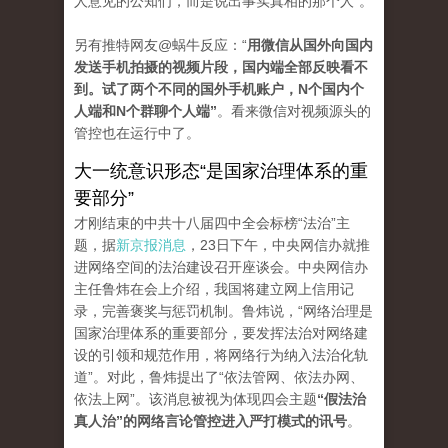
人意见的公知们，而是说出事实真相的那个人”。
另有推特网友@蜗牛反应：“
用微信从国外向国内
发送手机拍摄的视频片段，国内端全部反映看不
到。试了两个不同的国外手机账户，N个国内个
人端和N个群聊个人端”
。看来微信对视频源头的
管控也在运行中了。
大一统意识形态“是国家治理体系的重
要部分”
才刚结束的中共十八届四中全会标榜“法治”主
题，据
新京报消息
，23日下午，中央网信办就推
进网络空间的法治建设召开座谈会。中央网信办
主任鲁炜在会上介绍，我国将建立网上信用记
录，完善褒奖与惩罚机制。鲁炜说，“网络治理是
国家治理体系的重要部分，要发挥法治对网络建
设的引领和规范作用，将网络行为纳入法治化轨
道”。对此，鲁炜提出了“依法管网、依法办网、
依法上网”。该消息被视为体现四会主题
“假法治
真人治”的网络言论管控进入严打模式的讯号
。