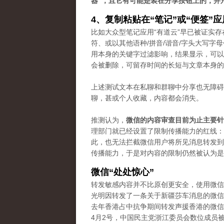
器”，且它有可能是装在分享按钮上的，并
4、复制粘贴在“笔记”或“便签”
比如大众型笔记应用“有道云”早已被证实存
符、或以其他语种/拼音/谐音/字头大写
用本身的关键字过滤影响，结果显示，可以
会被删除，可留存时间的长短与文章本身的
上述测试文本在私聊和群聊中分享也无障碍
聊，甚或个人收藏，内容都会消失。
推测认为，
微信的内容审查目前为止主要针
理部门就已经设置了限制传播能力的红线：“
此，也无法拦截微信用户将所见消息转发到
传播能力，于是对内容的限制仍然被认为是“
微信“处处惊心”
转发敏感内容并不比原创更安全，使用微信
光明因转发了一条关于新疆莎车消息的微信
去年香港占中抗争期间转发声援香港的微信
4月2号，中国民主党浙江委员会数位成员