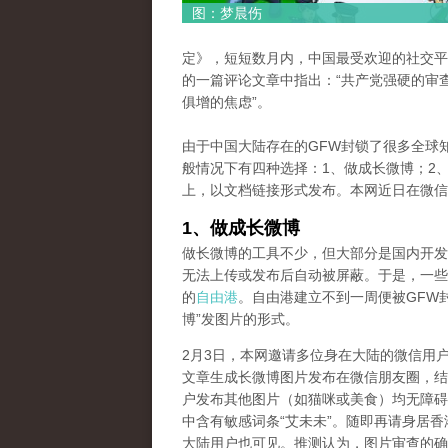
图：梦晨伤
定》，短短数月内，中国最受欢迎的社交平
的一篇评论文章中指出：“共产党强硬的审
俱增的焦虑”。
由于中国大陆存在的GFW封锁了很多全球
般情况下有四种选择：1、做成长微博；2、
上，以文档链接形式发布。本网近日在微信
1、做成长微博
做长微博的工具不少，但大部分是国内开发
无法上传或发布后自动被屏蔽。于是，一些
的
自由港
。自由港建立不到一周便被GFW
博”发图片的形式。
2月3日，本网邀请多位身在大陆的微信用户将一篇题为《Wu 
文章生成长微博图片发布在微信朋友圈，结
户发布其他图片（如猫咪或美食）均无障碍
中含有敏感词条“艾未未”。随即再请身居
大陆用户也可见。推测认为，图片审查的确