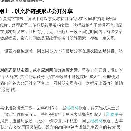
只阻断通往朋友圈的分享。
应用上，以文档链接形式公开分享
在关键字审查，测试中可以事先将有可能“敏感”的词条字间加分隔
字母代替，处理后再上传容易被屏蔽的文章，这样就相当于暂且不考虑应
在朋友圈发布，且所有人可见。但随后一段不固定时间内，有些文章
敏感程度、发布时间点是否处于敏感时段等因素，存在一定关系。
，但若内容被删除，则是同步的：不管是分享在朋友圈还是群聊、私
对的还是朋友圈，或有应对网信办监管之意。
早在去年五月，微信管
个人好友+关注公众账号+所在群数量不能超过5000人”，但即便如
墙内外各大公开社交平台上，同时朋友圈存在一定程度上既有的辅助
必需”的。
与使用微博无二致。去年8月6号，据
维权网
报道，西安维权人士罗
，遭到行政拘留五天，手机被扣押；另有大陆民主维权人士
郭春平
在
消息，遭当局威胁。此外，群聊也并不私密，同是
维权网
报道，去年
被杭州市公安局国保传唤。警方的询问中包含谭凯先生设立的名为“民