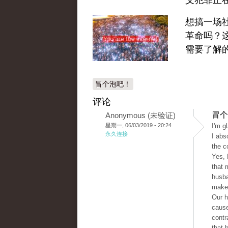
义犯罪正
想搞一场
革命吗？
需要了解
冒个泡吧！
评论
冒个
Anonymous (未验证)
星期一, 06/03/2019 - 20:24
I'm g
永久连接
I abs
the c
Yes, 
that 
husba
make
Our h
cause
contr
that 