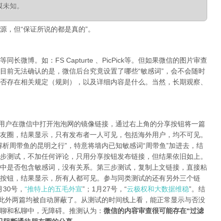
模未知。
源，但“保证所说的都是真的”。
微博。如：FS Capturte 、PicPick等。但如果微信的图片审查
目前无法确认的是，微信后台究竟设置了哪些“敏感词”，会不会随时
否存在相关规定（规则），以及详细内容是什么。当然，长期观察、
陆用户在微信中打开泡泡网的镜像链接，通过右上角的分享按钮将一篇
友圈，结果显示，只有发布者一人可见，包括海外用户，均不可见。
析周带鱼的昆明之行”，特意将墙内已知敏感词“周带鱼”加进去，结
步测试，不加任何评论，只用分享按钮发布链接，但结果依旧如上。
中是否包含敏感词，没有关系。第三步测试，复制上文链接，直接粘
按钮，结果显示，所有人都可见。参与同类测试的还有另外三个链
月30号，
“推特上的五毛外宣
”；1月27号，“
云极权和大数据维稳
”。结
，此外两篇均被自动屏蔽了。从测试的时间线上看，能正常显示与否没
聊和私聊中，无障碍。推测认为：
微信的内容审查很可能存在“过滤