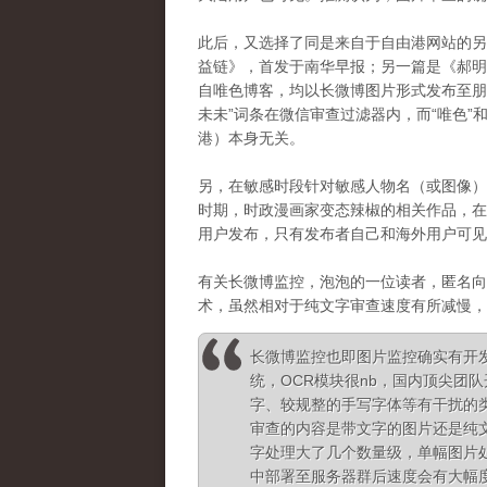
此后，又选择了同是来自于自由港网站的另
益链》，首发于南华早报；另一篇是《
郝
自唯色博客，均以长微博图片形式发布至朋
未未”词条在微信审查过滤器内，而“唯色”
港）本身无关。
另，在敏感时段针对敏感人物名（或图像）
时期，时政漫画家变态辣椒的相关作品，在
用户发布，只有发布者自己和海外用户可见
有关长微博监控，泡泡的一位读者，匿名向
术，虽然相对于纯文字审查速度有所减慢，
长微博监控也即图片监控确实有开
统，OCR模块很nb，国内顶尖团
字、较规整的手写字体等有干扰的
审查的内容是带文字的图片还是纯
字处理大了几个数量级，单幅图片
中部署至服务器群后速度会有大幅