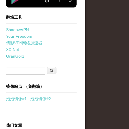
翻墙工具
ShadowVPN
Your Freedom
倩影VPN网络加速器
XX-Net
GranGorz
搜索表单
搜索
镜像站点 （免翻墙）
泡泡
镜像
#1
泡泡
镜像#2
热门文章