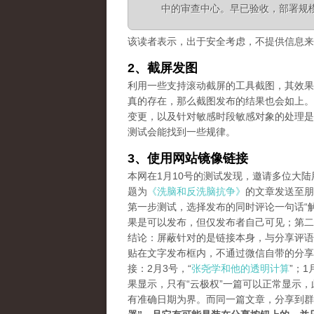
中的审查中心。早已验收，部署规
该读者表示，出于安全考虑，不提供信息来
2、截屏发图
利用一些支持滚动截屏的工具截图，其效果等同长
真的存在，那么截图发布的结果也会如上。
变更，以及针对敏感时段敏感对象的处理是
测试会能找到一些规律。
3、使用网站镜像链接
本网在1月10号的测试发现，邀请多位大
题为
《洗脑和反洗脑抗争》
的文章发送至朋
第一步测试，选择发布的同时评论一句话“解
果是可以发布，但仅发布者自己可见；第二
结论：屏蔽针对的是链接本身，与分享评语
贴在文字发布框内，不通过微信自带的分享
接：2月3号，“
张尧学和他的透明计算
”；1
果显示，只有“云极权”一篇可以正常显示
有准确日期为界。而同一篇文章，分享到群