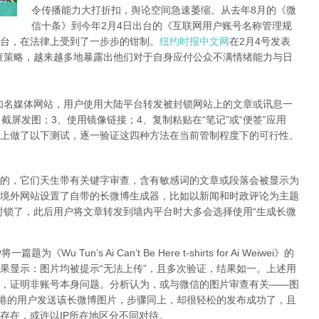
令传播能力大打折扣，舆论空间急速萎缩。从去年8月的《微
信十条》到今年2月4日出台的《互联网用户账号名称管理规
台，在法律上受到了一步步的钳制。
纽约时报中文网
在2月4号发表
查策略，越来越多地暴露出他们对于自身应付公众不满情绪能力与日
知名媒体网站，用户使用大陆平台转发被封锁网站上的文章或讯息一
截屏发图；3、使用镜像链接；4、复制粘贴在“笔记”或“便签”应用
上做了以下测试，逐一验证这四种方法在当前管制程度下的可行性。
的，它们天生带有关键字审查，含有敏感词的文章或段落会被显示为
境外网站设置了自带的长微博生成器，比如以新闻和时政评论为主题
封锁了，此后用户将文章转发到墙内平台时大多会选择使用“生成长微
Tun’s Ai Can’t Be Here t-shirts for Ai Weiwei》的
果显示：图片均被提示“无法上传”，且多次验证，结果如一。上述用
，证明非账号本身问题。分析认为，或与微信的图片审查有关——图
香港的用户发送该长微博图片，步骤同上，却很轻松的发布成功了，且
存在，或许以IP所在地区分不同对待。