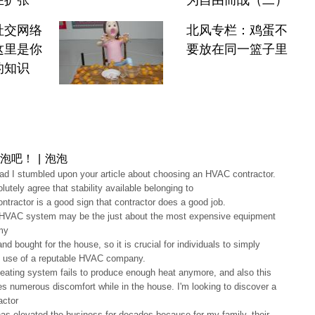
在扩张
为自由而战（二）
社交网络
北风专栏：鸡蛋不
这里是你
要放在同一篮子里
的知识
泡吧！ | 泡泡
lad I stumbled upon your article about choosing an HVAC contractor.
olutely agree that stability available belonging to
ontractor is a good sign that contractor does a good job.
HVAC system may be the just about the most expensive equipment
my
nd bought for the house, so it is crucial for individuals to simply
 use of a reputable HVAC company.
eating system fails to produce enough heat anymore, and also this
s numerous discomfort while in the house. I'm looking to discover a
actor
has elevated the business for decades because for my family, their