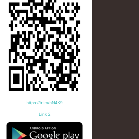
https://tr.im/hN4K9
Link 2
standard-icon-googleplay-app-store.png