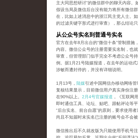
主大同思想研讨”的微信群中的聊天内容。
假设当局及微信后台没有能力将所有微信群
在，比如上述消息中的浙江民主党人士。如
的过滤关键字形式进行审查），那么结论只
从公众号实名到普通号实名
官方在去年8月出台的“微信十条”管制措
内容。微信公众号的注册需要实名制，也就
审查，但管理部门似乎完全不考虑公众号持
例。据1月21号陆媒报道，在去年的运动式
涉敏而遭封停的，并没有详细说明。
1月13号，
陆媒
引述中国网信办移动网络管
复核结果显示，目前微信用户真实身份注册
在90%以上。
2月4号官媒报道
，《互联网
即时通信工具、论坛、贴吧、跟帖评论等平
“后台实名、前台自愿”的原则，要求使用
尚且不知届时未实名已注册的账号会不会被
微信推出后不久就改版为只能使用手机号注
控、追踪易如反掌。近期出台的“反间谍法”