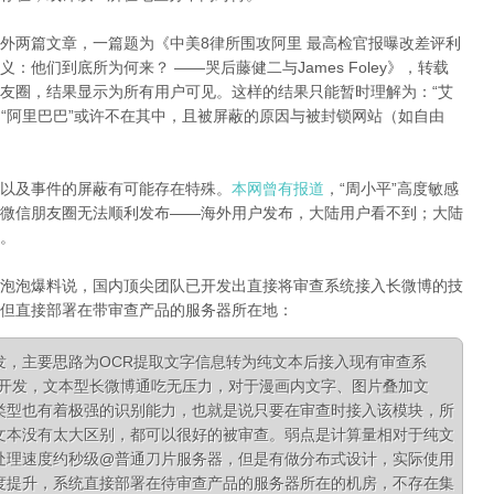
外两篇文章，一篇题为《中美8律所围攻阿里 最高检官报曝改差评利
明义：他们到底所为何来？
——哭后藤健二与
James Foley》，转载
友圈，结果显示为所有用户可见。这样的结果只能暂时理解为：“艾
和“阿里巴巴”或许不在其中，且被屏蔽的原因与被封锁网站（如自由
以及事件的屏蔽有可能存在特殊。
本网曾有报道
，“周小平”高度敏感
微信朋友圈无法顺利发布——海外用户发布，大陆用户看不到；大陆
。
泡泡爆料说，国内顶尖团队已开发出直接将审查系统接入长微博的技
但直接部署在带审查产品的服务器所在地：
发，主要思路为OCR提取文字信息转为纯文本后接入现有审查系
队开发，文本型长微博通吃无压力，对于漫画内文字、图片叠加文
类型也有着极强的识别能力，也就是说只要在审查时接入该模块，所
文本没有太大区别，都可以很好的被审查。弱点是计算量相对于纯文
处理速度约秒级@普通刀片服务器，但是有做分布式设计，实际使用
度提升，系统直接部署在待审查产品的服务器所在的机房，不存在集