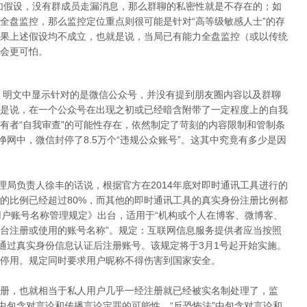
如假设，没有群成员走漏消息，那么群聊的私密性就是不存在的；如
全盘监控，那么监控定位重点则很可能是针对“高等级敏感人士”的存
果上述假设均不成立，也就是说，当局已有能力全盘监控（或以传统
会更可怕。
施，明文中显示针对的是微信公众号，并没有提到朋友圈内容以及群聊
是说，在一个公众号在出现之初或已经暗含附带了一定程度上的自我
有者“自我审查”的可能性存在，依然制定了苛刻的内容限制和管制条
净网中，微信封停了8.5万个“违规公众账号”。这其中究竟有多少是因
理局负责人徐丰的话说，根据官方在2014年底对即时通讯工具进行的
的比例已经超过80%，而其他的即时通讯工具的真实身份注册比例都
用户账号名称管理规定》出台，适用于“机构或个人在博客、微博客、
台注册或使用的账号名称”。规定：互联网信息服务提供者应当按照
者通过真实身份信息认证后注册账号。该规定将于3月1号起开始实施。
停用。规定同时要求用户昵称不得伤害到国家安全。
册，也就相当于私人用户几乎一经注册就已经被实名制处理了，监
中包含对言论和传播言论定罪的可能性、“反恐怖法”中包含对言论和