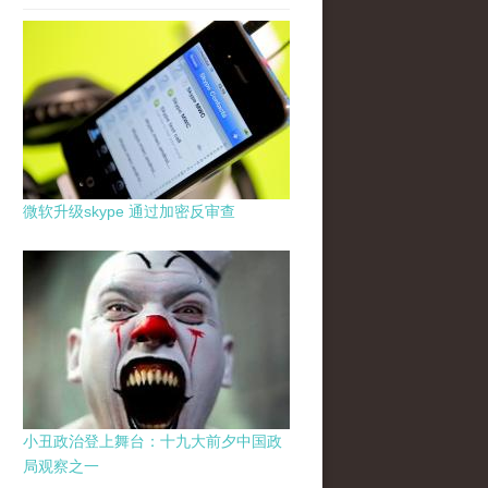
微软升级skype 通过加密反审查
小丑政治登上舞台：十九大前夕中国政
局观察之一