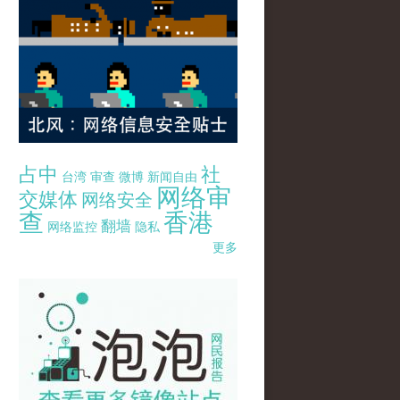
占中
社
台湾
审查
微博
新闻自由
网络审
交媒体
网络安全
查
香港
翻墙
网络监控
隐私
更多
pao-pao-banner-mirror-site-120814.jpg