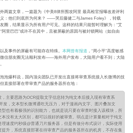
外两篇文章，一篇题为《中美8律所围攻阿里 最高检官报曝改差评利
明义：他们到底所为何来？
——哭后藤健二与
James Foley》，转载
友圈，结果显示为所有用户可见。这样的结果只能暂时理解为：“艾
和“阿里巴巴”或许不在其中，且被屏蔽的原因与被封锁网站（如自由
以及事件的屏蔽有可能存在特殊。
本网曾有报道
，“周小平”高度敏感
微信朋友圈无法顺利发布——海外用户发布，大陆用户看不到；大陆
。
泡泡爆料说，国内顶尖团队已开发出直接将审查系统接入长微博的技
但直接部署在带审查产品的服务器所在地：
发，主要思路为OCR提取文字信息转为纯文本后接入现有审查系
队开发，文本型长微博通吃无压力，对于漫画内文字、图片叠加文
类型也有着极强的识别能力，也就是说只要在审查时接入该模块，所
文本没有太大区别，都可以很好的被审查。弱点是计算量相对于纯文
处理速度约秒级@普通刀片服务器，但是有做分布式设计，实际使用
度提升，系统直接部署在待审查产品的服务器所在的机房，不存在集