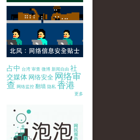
占中
社
台湾
审查
微博
新闻自由
网络审
交媒体
网络安全
查
香港
翻墙
网络监控
隐私
更多
pao-pao-banner-mirror-site-120814.jpg