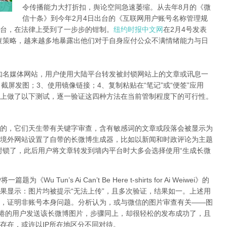
令传播能力大打折扣，舆论空间急速萎缩。从去年8月的《微
信十条》到今年2月4日出台的《互联网用户账号名称管理规
台，在法律上受到了一步步的钳制。
纽约时报中文网
在2月4号发表
查策略，越来越多地暴露出他们对于自身应付公众不满情绪能力与日
知名媒体网站，用户使用大陆平台转发被封锁网站上的文章或讯息一
截屏发图；3、使用镜像链接；4、复制粘贴在“笔记”或“便签”应用
上做了以下测试，逐一验证这四种方法在当前管制程度下的可行性。
的，它们天生带有关键字审查，含有敏感词的文章或段落会被显示为
境外网站设置了自带的长微博生成器，比如以新闻和时政评论为主题
封锁了，此后用户将文章转发到墙内平台时大多会选择使用“生成长微
Tun’s Ai Can’t Be Here t-shirts for Ai Weiwei》的
果显示：图片均被提示“无法上传”，且多次验证，结果如一。上述用
，证明非账号本身问题。分析认为，或与微信的图片审查有关——图
香港的用户发送该长微博图片，步骤同上，却很轻松的发布成功了，且
存在，或许以IP所在地区分不同对待。