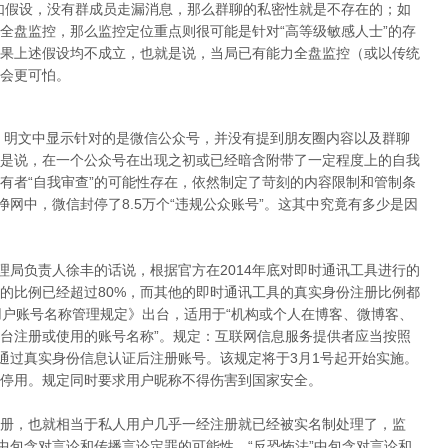
如假设，没有群成员走漏消息，那么群聊的私密性就是不存在的；如
全盘监控，那么监控定位重点则很可能是针对“高等级敏感人士”的存
果上述假设均不成立，也就是说，当局已有能力全盘监控（或以传统
会更可怕。
施，明文中显示针对的是微信公众号，并没有提到朋友圈内容以及群聊
是说，在一个公众号在出现之初或已经暗含附带了一定程度上的自我
有者“自我审查”的可能性存在，依然制定了苛刻的内容限制和管制条
净网中，微信封停了8.5万个“违规公众账号”。这其中究竟有多少是因
理局负责人徐丰的话说，根据官方在2014年底对即时通讯工具进行的
的比例已经超过80%，而其他的即时通讯工具的真实身份注册比例都
用户账号名称管理规定》出台，适用于“机构或个人在博客、微博客、
台注册或使用的账号名称”。规定：互联网信息服务提供者应当按照
者通过真实身份信息认证后注册账号。该规定将于3月1号起开始实施。
停用。规定同时要求用户昵称不得伤害到国家安全。
册，也就相当于私人用户几乎一经注册就已经被实名制处理了，监
中包含对言论和传播言论定罪的可能性、“反恐怖法”中包含对言论和