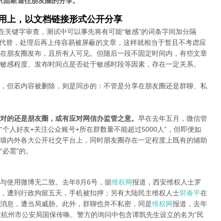
只阻断通往朋友圈的分享。
应用上，以文档链接形式公开分享
在关键字审查，测试中可以事先将有可能“敏感”的词条字间加分隔
字母代替，处理后再上传容易被屏蔽的文章，这样就相当于暂且不考虑应
在朋友圈发布，且所有人可见。但随后一段不固定时间内，有些文章
敏感程度、发布时间点是否处于敏感时段等因素，存在一定关系。
，但若内容被删除，则是同步的：不管是分享在朋友圈还是群聊、私
对的还是朋友圈，或有应对网信办监管之意。
早在去年五月，微信管
个人好友+关注公众账号+所在群数量不能超过5000人”，但即便如
墙内外各大公开社交平台上，同时朋友圈存在一定程度上既有的辅助
必需”的。
与使用微博无二致。去年8月6号，据
维权网
报道，西安维权人士罗
，遭到行政拘留五天，手机被扣押；另有大陆民主维权人士
郭春平
在
消息，遭当局威胁。此外，群聊也并不私密，同是
维权网
报道，去年
被杭州市公安局国保传唤。警方的询问中包含谭凯先生设立的名为“民