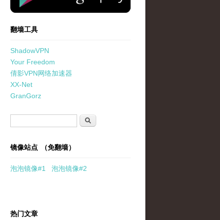
翻墙工具
ShadowVPN
Your Freedom
倩影VPN网络加速器
XX-Net
GranGorz
搜索表单
搜索
镜像站点 （免翻墙）
泡泡
镜像
#1
泡泡
镜像#2
热门文章