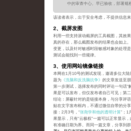
中的审查中心。早已验收，部署规
该读者表示，出于安全考虑，不提供信息来
2、截屏发图
利用一些支持滚动截屏的工具截图，其效果等同长
真的存在，那么截图发布的结果也会如上。
变更，以及针对敏感时段敏感对象的处理是
测试会能找到一些规律。
3、使用网站镜像链接
本网在1月10号的测试发现，邀请多位大
题为
《洗脑和反洗脑抗争》
的文章发送至朋
第一步测试，选择发布的同时评论一句话“解
果是可以发布，但仅发布者自己可见；第二
结论：屏蔽针对的是链接本身，与分享评语
贴在文字发布框内，不通过微信自带的分享
接：2月3号，“
张尧学和他的透明计算
”；1
果显示，只有“云极权”一篇可以正常显示
有准确日期为界。而同一篇文章，分享到群