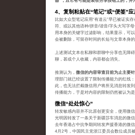
器”，且它有可能是装在分享按钮上的，并
4、复制粘贴在“笔记”或“便签”
比如大众型笔记应用“有道云”早已被证实存
符、或以其他语种/拼音/谐音/字头大写
用本身的关键字过滤影响，结果显示，可以
会被删除，可留存时间的长短与文章本身的
上述测试文本在私聊和群聊中分享也无障碍
聊，甚或个人收藏，内容都会消失。
推测认为，
微信的内容审查目前为止主要针
理部门就已经设置了限制传播能力的红线：“
此，也无法拦截微信用户将所见消息转发到
传播能力，于是对内容的限制仍然被认为是“
微信“处处惊心”
转发敏感内容并不比原创更安全，使用微信
光明因转发了一条关于新疆莎车消息的微信
去年香港占中抗争期间转发声援香港的微信
4月2号，中国民主党浙江委员会数位成员