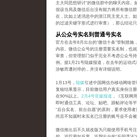
主大同思想研讨”的微信群中的聊天内容。
假设当局及微信后台没有能力将所有微信群
在，比如上述消息中的浙江民主党人士。如
的过滤关键字形式进行审查），那么结论只
从公众号实名到普通号实名
官方在去年8月出台的“微信十条”管制措
内容。微信公众号的注册需要实名制，也就
审查，但管理部门似乎完全不考虑公众号持
例。据1月21号陆媒报道，在去年的运动式
涉敏而遭封停的，并没有详细说明。
1月13号，
陆媒
引述中国网信办移动网络管
复核结果显示，目前微信用户真实身份注册
在90%以上。
2月4号官媒报道
，《互联网
即时通信工具、论坛、贴吧、跟帖评论等平
“后台实名、前台自愿”的原则，要求使用
尚且不知届时未实名已注册的账号会不会被
微信推出后不久就改版为只能使用手机号注
控、追踪易如反掌。近期出台的“反间谍法”