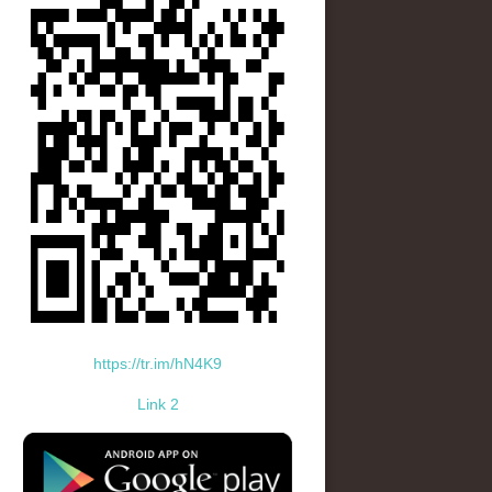
https://tr.im/hN4K9
Link 2
standard-icon-googleplay-app-store.png