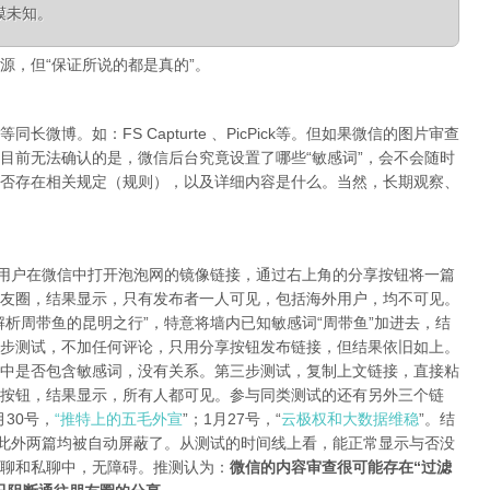
模未知。
源，但“保证所说的都是真的”。
微博。如：FS Capturte 、PicPick等。但如果微信的图片审查
目前无法确认的是，微信后台究竟设置了哪些“敏感词”，会不会随时
否存在相关规定（规则），以及详细内容是什么。当然，长期观察、
陆用户在微信中打开泡泡网的镜像链接，通过右上角的分享按钮将一篇
友圈，结果显示，只有发布者一人可见，包括海外用户，均不可见。
析周带鱼的昆明之行”，特意将墙内已知敏感词“周带鱼”加进去，结
步测试，不加任何评论，只用分享按钮发布链接，但结果依旧如上。
中是否包含敏感词，没有关系。第三步测试，复制上文链接，直接粘
按钮，结果显示，所有人都可见。参与同类测试的还有另外三个链
月30号，
“推特上的五毛外宣
”；1月27号，“
云极权和大数据维稳
”。结
，此外两篇均被自动屏蔽了。从测试的时间线上看，能正常显示与否没
聊和私聊中，无障碍。推测认为：
微信的内容审查很可能存在“过滤