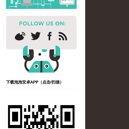
下载泡泡安卓APP（点击/扫描）