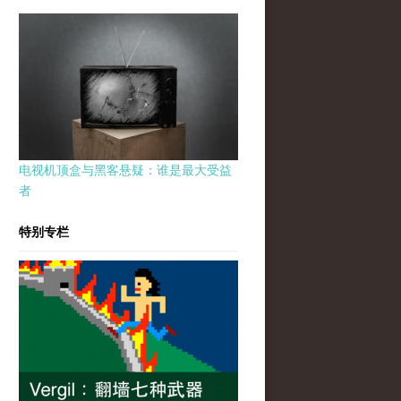
电视机顶盒与黑客悬疑：谁是最大受益
者
特别专栏