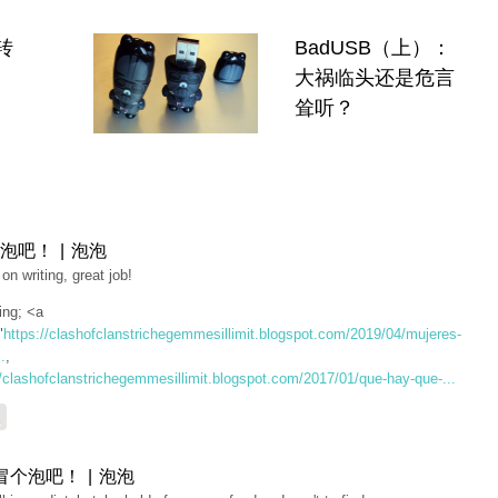
转
BadUSB（上）：
大祸临头还是危言
耸听？
泡吧！ | 泡泡
on writing, great job!
ing; <a
"
https://clashofclanstrichegemmesillimit.blogspot.com/2019/04/mujeres-
.
,
//clashofclanstrichegemmesillimit.blogspot.com/2017/01/que-hay-que-...
复
冒个泡吧！ | 泡泡