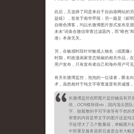
此后，又选择了同是来自于自由港网站的另
益链》，首发于南华早报；另一篇是《
郝
自唯色博客，均以长微博图片形式发布至朋
未未”词条在微信审查过滤器内，而“唯色”
港）本身无关。
另，在敏感时段针对敏感人物名（或图像）
时期，时政漫画家变态辣椒的相关作品，在
用户发布，只有发布者自己和海外用户可见
有关长微博监控，泡泡的一位读者，匿名向
术，虽然相对于纯文字审查速度有所减慢，
长微博监控也即图片监控确实有开
统，OCR模块很nb，国内顶尖团
字、较规整的手写字体等有干扰的
审查的内容是带文字的图片还是纯
字处理大了几个数量级，单幅图片
中部署至服务器群后速度会有大幅