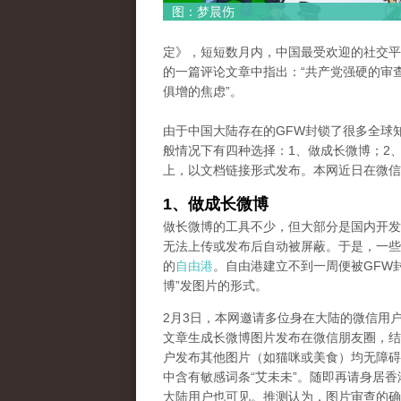
图：梦晨伤
定》，短短数月内，中国最受欢迎的社交平
的一篇评论文章中指出：“共产党强硬的审
俱增的焦虑”。
由于中国大陆存在的GFW封锁了很多全球
般情况下有四种选择：1、做成长微博；2、
上，以文档链接形式发布。本网近日在微信
1、做成长微博
做长微博的工具不少，但大部分是国内开发
无法上传或发布后自动被屏蔽。于是，一些
的
自由港
。自由港建立不到一周便被GFW
博”发图片的形式。
2月3日，本网邀请多位身在大陆的微信用户将一篇题为《Wu 
文章生成长微博图片发布在微信朋友圈，结
户发布其他图片（如猫咪或美食）均无障碍
中含有敏感词条“艾未未”。随即再请身居
大陆用户也可见。推测认为，图片审查的确