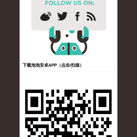
下载泡泡安卓APP（点击/扫描）