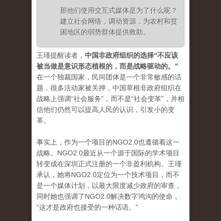
那他们使用交互式媒体是为了什么呢？
建立社会网络，调动资源，为农村和贫
困地区的弱势群体提供救助。
王瑾提醒读者，
中国非政府组织的选择“不应该
被当做是意识形态植根的，而是战略驱动的。”
在一个独裁国家，民间团体是一个非常敏感的话
题，很多活动家被关押，中国草根非政府组织在
战略上强调“社会服务”，而不是“社会变革”，并相
信他们仍然可以提高人民的认识，引发小的变
革。
事实上，作为一个项目的NGO2.0也遵循着这一
战略。NGO2.0最近从一个源于国际的学术项目
转变成在深圳正式注册的一个非盈利机构。王瑾
承认，她将NGO2.0定位为一个技术项目，而不
是一个媒体计划，以最大限度减少政府的审查，
同时她也强调了NGO2.0解决数字鸿沟的使命，
“这才是政府也接受的一种话语。”