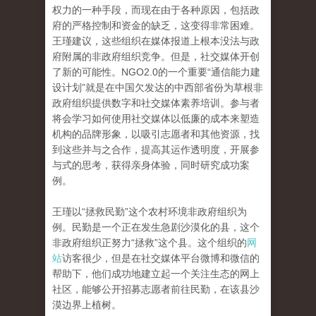
权力的一种手段，而现在由于各种原因，包括政
府的严格控制和资金的缺乏，这变得非常困难。
王瑾建议，这些组织在媒体报道上根本没法与政
府附属的非政府组织竞争。但是，社交媒体开创
了新的可能性。NGO2.0的一个重要“通信能力建
设计划”就是在中国欠发达的中西部省份为草根非
政府组织提供数字和社交媒体素养培训。参与者
将会学习如何使用社交媒体以低廉的成本来塑造
机构的品牌形象，以吸引志愿者和其他资源，找
到这些并与之合作，提高其运作透明度，开展参
与式的思考，获得亲身体验，同时研究成功案
例。
王瑾以“拯救民勤”这个农村环境非政府组织为
例。民勤是一个正在发生急剧沙漠化的县，这个
非政府组织正努力“拯救”这个县。这个组织的
网
站
访客很少，但是在社交媒体平台微博和微信的
帮助下，他们成功地建立起一个关注生态的网上
社区，能够公开招募志愿者前往民勤，在该县沙
漠边界上植树。