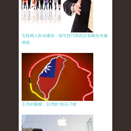
互联网人际传播四：细节技巧和四步策略给传播
增值
王丹的脑瘤，台湾的“舆论刁难”