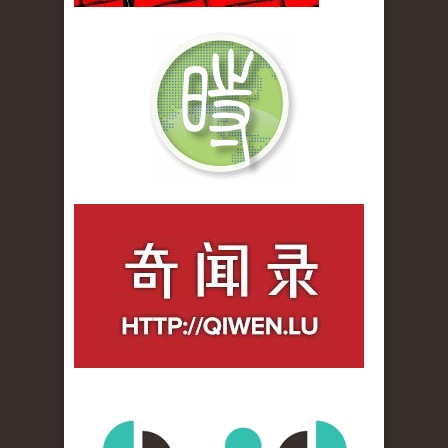
qiwenlu_logo.jpg