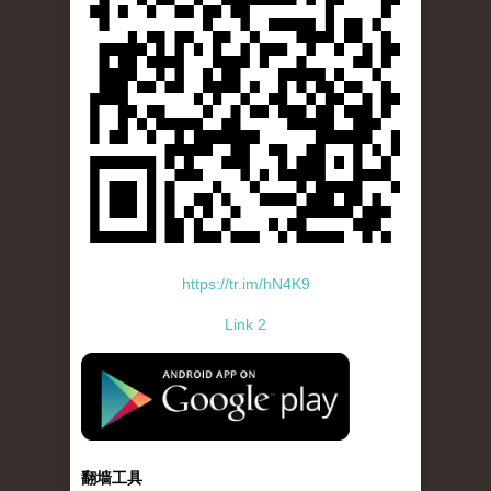
https://tr.im/hN4K9
Link 2
standard-icon-googleplay-app-store.png
翻墙工具