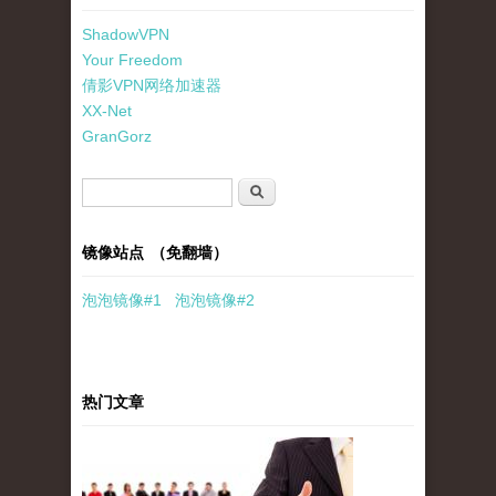
ShadowVPN
Your Freedom
倩影VPN网络加速器
XX-Net
GranGorz
搜索表单
搜索
镜像站点 （免翻墙）
泡泡
镜像
#1
泡泡
镜像#2
热门文章