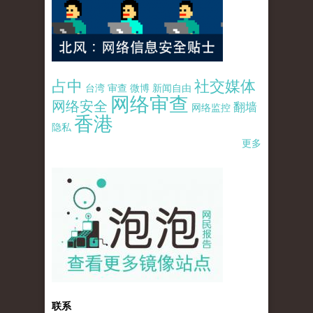
占中
社交媒体
台湾
审查
微博
新闻自由
网络审查
网络安全
翻墙
网络监控
香港
隐私
更多
pao-pao-banner-mirror-site-120814.jpg
联系