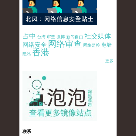
占中
社交媒体
台湾
审查
微博
新闻自由
网络审查
网络安全
翻墙
网络监控
香港
隐私
更多
pao-pao-banner-mirror-site-120814.jpg
联系