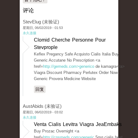
评论
StevElug (未验证)
星期日, 06/02/2019 - 01:53
永久连接
Clomid Cherche Personne Pour
Stevprople
Keflex Pregancy Safe Acquisto Cialis Italia Buy
Generic Accutane No Prescription <a
href=
http://gemeds.com>generico
de kamagra</a>
Viagra Discount Pharmacy Perlutex Order Now
Generic Provera Medicine Website
回复
AustAbids (未验证)
星期日, 06/02/2019 - 03:02
永久连接
Venta Cialis Levitra Viagra JeaEmbaks
Buy Prozac Overnight <a
href=
http://cpsmeds.com>generic
5mg cialis best