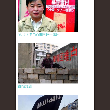
我已习惯与恐惧同睡一张床
翻墙难题