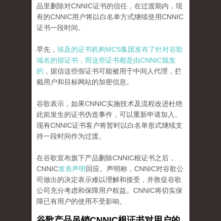
品里删除对CNNIC证书的信任，在过渡期内，现
有的CNNIC用户将以白名单方式继续使用CNNIC
证书一段时间。
早先，
埃及的证书机构MCS集团发布了针对谷歌
域名的假证书，而这些证书都是由CNNIC颁发
的
，据信这些假证书可能被用于中间人代理，拦
截用户和目标网站的加密信息。
谷歌表示，如果CNNIC实施技术及流程改进杜绝
此前发生的证书伪造事件，可以重新申请加入。
现有CNNIC证书客户将暂时以白名单形式继续支
持一段时间作为过渡。
在谷歌宣布旗下产品删除CNNIC根证书之后，
CNNIC
发表声明
回应。声明称，CNNIC对谷歌公
司做出的决定表示难以理解和接受，并敦促谷歌
公司充分考虑和保障用户权益。CNNIC将切实保
障已有用户的使用不受影响。
谷歌产品吊销CNNIC根证书对用户的