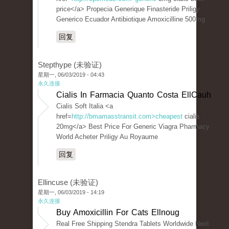
price</a> Propecia Generique Finasteride Priligy
Generico Ecuador Antibiotique Amoxicilline 500mg
回复
Stepthype (未验证)
星期一, 06/03/2019 - 04:43
永久连接
Cialis In Farmacia Quanto Costa EllCauh
Cialis Soft Italia <a
href=
http://bmamasstransit.com>cheapest
cialis
20mg</a> Best Price For Generic Viagra Pharmacy
World Acheter Priligy Au Royaume
回复
Ellincuse (未验证)
星期一, 06/03/2019 - 14:19
永久连接
Buy Amoxicillin For Cats Ellnoug
Real Free Shipping Stendra Tablets Worldwide Next