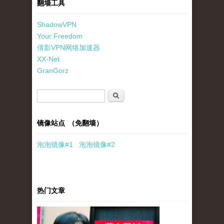
翻墙工具
ShadowVPN
Your Freedom
倩影VPN网络加速器
XX-Net
GranGorz
搜索表单
搜索
镜像站点 （免翻墙）
泡泡
镜像
#1
泡泡
镜像#2
热门文章