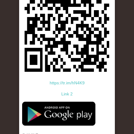
https://tr.im/hN4K9
Link 2
standard-icon-googleplay-app-store.png