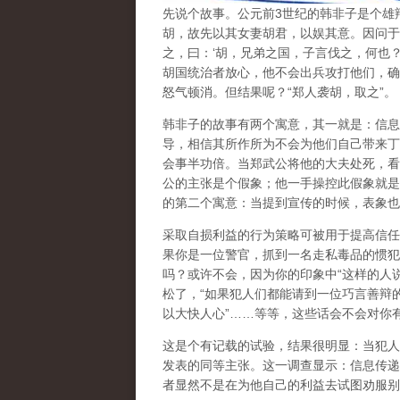
先说个故事。公元前3世纪的韩非子是个雄
胡，故先以其女妻胡君，以娱其意。因问于群
之，曰：‘胡，兄弟之国，子言伐之，何也
胡国统治者放心，他不会出兵攻打他们，确
怒气顿消。但结果呢？“郑人袭胡，取之”。
韩非子的故事有两个寓意，其一就是：
信息
导，相信其所作所为不会为他们自己带来丁
会事半功倍。当郑武公将他的大夫处死，看
公的主张是个假象；他一手操控此假象就是
的第二个寓意：
当提到宣传的时候，表象也
采取自损利益的行为策略可被用于提高信任
果你是一位警官，抓到一名走私毒品的惯犯
吗？或许不会，因为你的印象中“这样的人
松了，“如果犯人们都能请到一位巧言善辩
以大快人心”……等等，这些话会不会对你
这是个有记载的试验，结果很明显：当犯人
发表的同等主张。这一调查显示：信息传递
者显然不是在为他自己的利益去试图劝服别