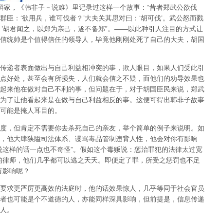
辩家，《韩非子－说难》里记录过这样一个故事：“昔者郑武公欲伐
臣：‘欲用兵，谁可伐者？’大夫关其思对曰：‘胡可伐’。武公怒而戮
？’胡君闻之，以郑为亲己，遂不备郑”。——以此种引人注目的方式让
信统帅是个值得信任的领导人，毕竟他刚刚处死了自己的大夫，胡国
传递者表面做出与自己利益相冲突的事，欺人眼目
，如果人们受此引
点好处，甚至会有所损失，人们就会信之不疑，而他们的劝导效果也
起来他在做对自己不利的事，但问题在于，对于胡国臣民来说，郑武
为了让他看起来是在做与自己利益相反的事。这便可得出韩非子故事
可能是掩人耳目的。
度，但肯定不需要你去杀死自己的亲友，举个简单的例子来说明。如
，他大肆狭隘司法体系、谩骂毒品管制违背人性，他会对你有影响
说这样的话一点也不奇怪”。假如这个毒贩说：惩治罪犯的法律太过宽
的律师，他们几乎都可以逃之夭夭。即便定了罪，所受之惩罚也不足
有影响呢？
要求更严厉更高效的法庭时，他的话效果惊人，几乎等同于社会官员
者也可能是个不道德的人，亦能同样深具影响，但前提是，
信息传递
人
。