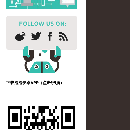
下载泡泡安卓APP（点击/扫描）