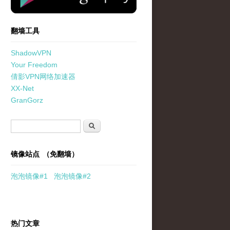
翻墙工具
ShadowVPN
Your Freedom
倩影VPN网络加速器
XX-Net
GranGorz
搜索表单
搜索
镜像站点 （免翻墙）
泡泡
镜像
#1
泡泡
镜像#2
热门文章