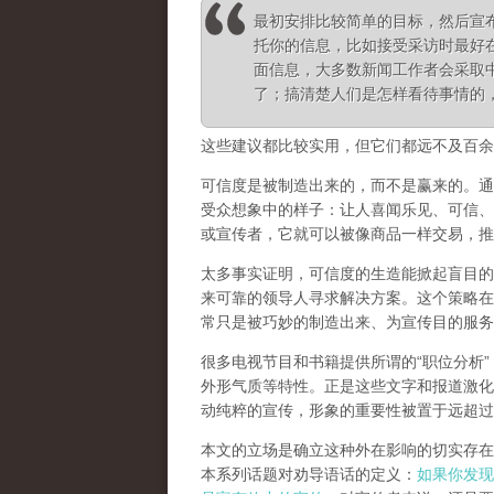
最初安排比较简单的目标，然后宣
托你的信息，比如接受采访时最好
面信息，大多数新闻工作者会采取
了；搞清楚人们是怎样看待事情的
这些建议都比较实用，但它们都远不及百余
可信度是被制造出来的，而不是赢来的。通
受众想象中的样子：让人喜闻乐见、可信、
或宣传者，它就可以被像商品一样交易，推
太多事实证明，可信度的生造能掀起盲目的
来可靠的领导人寻求解决方案。这个策略在
常只是被巧妙的制造出来、为宣传目的服务
很多电视节目和书籍提供所谓的“职位分析
外形气质等特性。正是这些文字和报道激化
动纯粹的宣传，形象的重要性被置于远超过
本文的立场是确立这种外在影响的切实存在
本系列话题对劝导语话的定义：
如果你发现