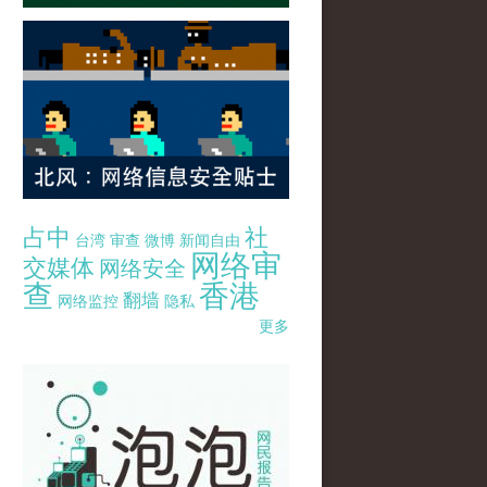
占中
社
台湾
审查
微博
新闻自由
网络审
交媒体
网络安全
查
香港
翻墙
网络监控
隐私
更多
pao-pao-banner-mirror-site-120814.jpg