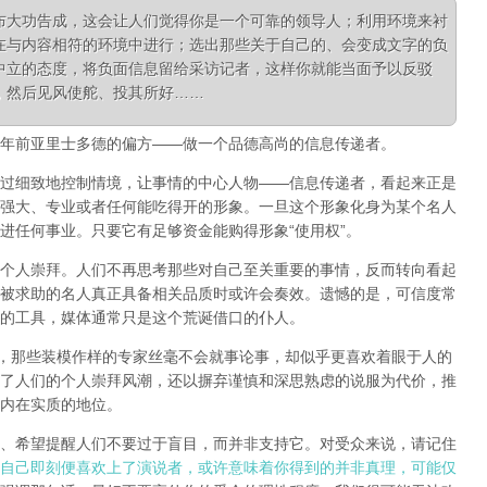
布大功告成，这会让人们觉得你是一个可靠的领导人；利用环境来衬
在与内容相符的环境中进行；选出那些关于自己的、会变成文字的负
中立的态度，将负面信息留给采访记者，这样你就能当面予以反驳
，然后见风使舵、投其所好……
年前
亚里士多德的偏方——做一个品德高尚的信息传递者。
过细致地控制情境，让事情的中心人物——信息传递者，看起来正是
强大、专业或者任何能吃得开的形象。一旦这个形象化身为某个名人
进任何事业。只要它有足够资金能购得形象“使用权”。
个人崇拜。
人们不再思考那些对自己至关重要的事情，反而转向看起
被求助的名人真正具备相关品质时或许会奏效。
遗憾的是，可信度常
的工具，媒体通常只是这个荒诞借口的仆人。
”，那些装模作样的专家丝毫不会就事论事，却似乎更喜欢着眼于人的
了人们的个人崇拜风潮，还以摒弃谨慎和深思熟虑的说服为代价，推
内在实质的地位。
、希望提醒人们不要过于盲目，而并非支持它。对受众来说，请记住
自己即刻便喜欢上了演说者，或许意味着你得到的并非真理，可能仅