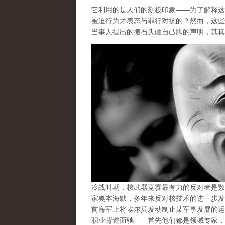
它利用的是人们的刻板印象——为了解释这
被迫行为才表态与罪行对抗的？然而，这些
当事人提出的搬石头砸自己脚的声明，其真
冷战时期，核武器竞赛最有力的反对者是数
家奥本海默，多年来反对核技术的进一步发
前海军上将埃尔莫发动制止某军事发展的运
职业背道而驰
——首先他们都是领域专家，