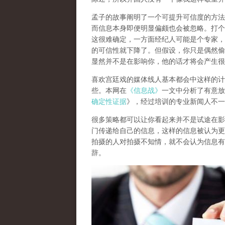
孟子的故事阐明了一个可提升可信度的方法
而信息本身即便明显偏颇也会被忽略。
打个
这很难确定，一方面经纪人可能是个专家，
的可信性就下降了。但假设，你只是偶然偷
显然并不是在影响你，他的话才将会产生很
喜欢宫廷戏的媒体线人基本都会中这样的计
些。
本网在
《信息战》
一文中分析了有意放
确定性证据
》，经过培训的专业新闻人不一
很多策略都可以让你看起来并不是试途在影
门传递给自己的信息，这样的信息被认为更
拍摄的人对拍摄不知情，就不会认为信息有
辞。