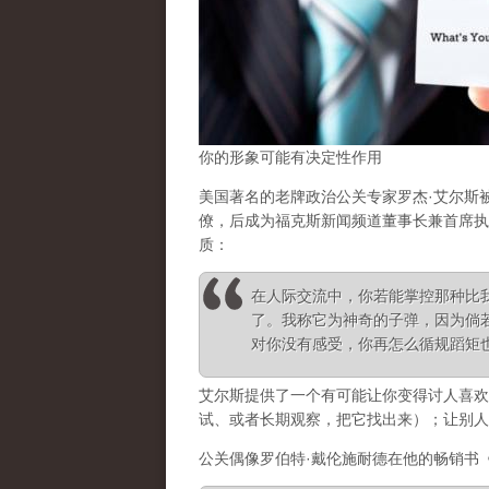
你的形象可能有决定性作用
美国著名的老牌政治公关专家罗杰·艾尔斯
僚，后成为福克斯新闻频道董事长兼首席执
质：
在人际交流中，你若能掌控那种比
了。我称它为神奇的子弹，因为倘
对你没有感受，你再怎么循规蹈矩
艾尔斯提供了一个
有可能让你变得讨人喜欢
试、或者长期观察，把它找出来）；让别人
公关偶像罗伯特·戴伦施耐德在他的畅销书