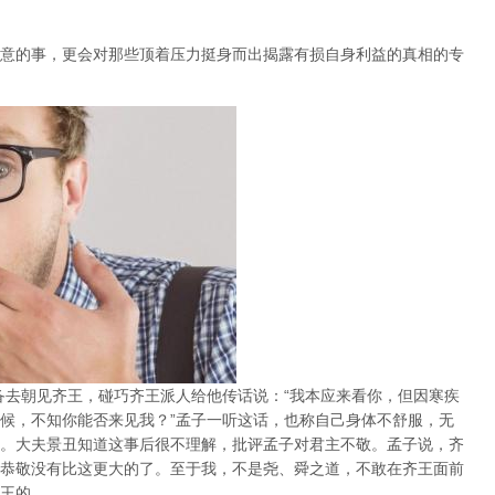
意的事，更会对那些顶着压力挺身而出揭露有损自身利益的真相的专
备去朝见齐王，碰巧齐王派人给他传话说：“我本应来看你，但因寒疾
候，不知你能否来见我？”孟子一听这话，也称自己身体不舒服，无
。大夫景丑知道这事后很不理解，批评孟子对君主不敬。孟子说，齐
恭敬没有比这更大的了。至于我，不是尧、舜之道，不敢在齐王面前
王的。