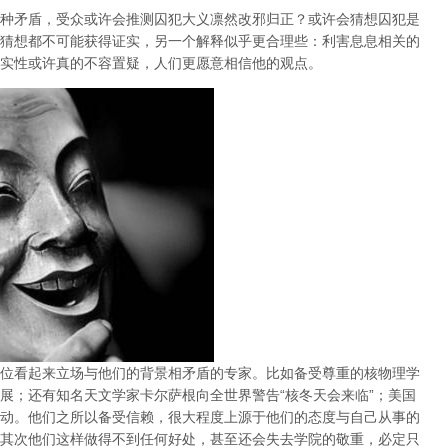
种矛盾，受众或许会推测囚犯大义凛然改邪归正？或许会猜想囚犯是
猜想都不可能获得证实，另一个解释似乎更合理些：利害息息相关的
实性或许真的不容置疑，人们更愿意相信他的观点。
位看起来立场与他们的背景相矛盾的专家。比如备受尊重的核物理学
展；还有知名天文学家卡尔萨根向全世界警告“核冬天会来临”；美国
动。
他们之所以备受信赖，很大程度上源于他们的态度与自己从事的
其次他们这样做得不到任何好处，甚至还会失去学院的敬重，必定只