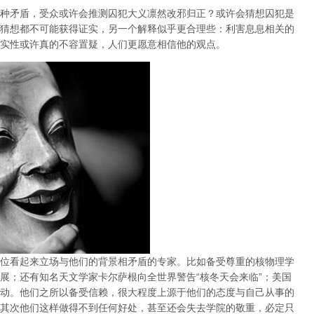
种矛盾，受众或许会推测囚犯大义凛然改邪归正？或许会猜想囚犯是
猜想都不可能获得证实，另一个解释似乎更合理些：利害息息相关的
实性或许真的不容置疑，人们更愿意相信他的观点。
位看起来立场与他们的背景相矛盾的专家。比如备受尊重的核物理学
展；还有知名天文学家卡尔萨根向全世界警告“核冬天会来临”；美国
动。
他们之所以备受信赖，很大程度上源于他们的态度与自己从事的
其次他们这样做得不到任何好处，甚至还会失去学院的敬重，必定只