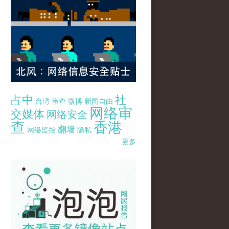
占中
社
台湾
审查
微博
新闻自由
网络审
交媒体
网络安全
查
香港
翻墙
网络监控
隐私
更多
pao-pao-banner-mirror-site-120814.jpg