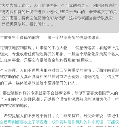
布大功告成，这会让人们觉得你是一个可靠的领导人；利用环境来衬
在与内容相符的环境中进行；选出那些关于自己的、会变成文字的负
中立的态度，将负面信息留给采访记者，这样你就能当面予以反驳
，然后见风使舵、投其所好……
年前
亚里士多德的偏方——做一个品德高尚的信息传递者。
过细致地控制情境，让事情的中心人物——信息传递者，看起来正是
强大、专业或者任何能吃得开的形象。一旦这个形象化身为某个名人
进任何事业。只要它有足够资金能购得形象“使用权”。
个人崇拜。
人们不再思考那些对自己至关重要的事情，反而转向看起
被求助的名人真正具备相关品质时或许会奏效。
遗憾的是，可信度常
的工具，媒体通常只是这个荒诞借口的仆人。
”，那些装模作样的专家丝毫不会就事论事，却似乎更喜欢着眼于人的
了人们的个人崇拜风潮，还以摒弃谨慎和深思熟虑的说服为代价，推
内在实质的地位。
、希望提醒人们不要过于盲目，而并非支持它。对受众来说，请记住
自己即刻便喜欢上了演说者，或许意味着你得到的并非真理，可能仅