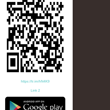
https://tr.im/hN4K9
Link 2
standard-icon-googleplay-app-store.png