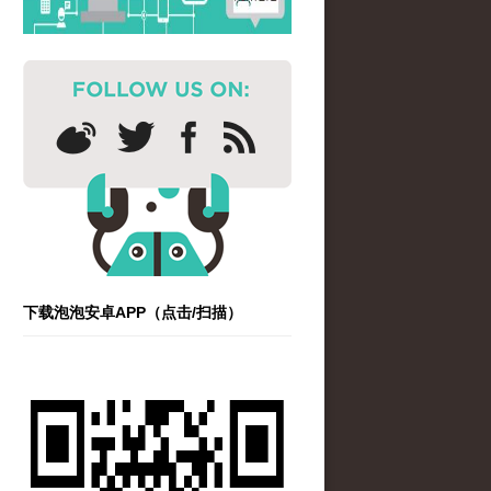
下载泡泡安卓APP（点击/扫描）