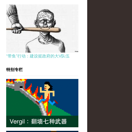
“带鱼”行动：建设挺政府的大V队伍
特别专栏