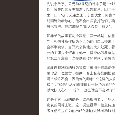
先说个故事。公元前3世纪的韩非子是个雄
胡，故先以其女妻胡君，以娱其意。因问于群
之，曰：‘胡，兄弟之国，子言伐之，何也
胡国统治者放心，他不会出兵攻打他们，确
怒气顿消。但结果呢？“郑人袭胡，取之”。
韩非子的故事有两个寓意，其一就是：
信息
导，相信其所作所为不会为他们自己带来丁
会事半功倍。当郑武公将他的大夫处死，看
公的主张是个假象；他一手操控此假象就是
的第二个寓意：
当提到宣传的时候，表象也
采取自损利益的行为策略可被用于提高信任
果你是一位警官，抓到一名走私毒品的惯犯
吗？或许不会，因为你的印象中“这样的人
松了，“如果犯人们都能请到一位巧言善辩
以大快人心”……等等，这些话会不会对你
这是个有记载的试验，结果很明显：当犯人
发表的同等主张。这一调查显示：信息传递
者显然不是在为他自己的利益去试图劝服别