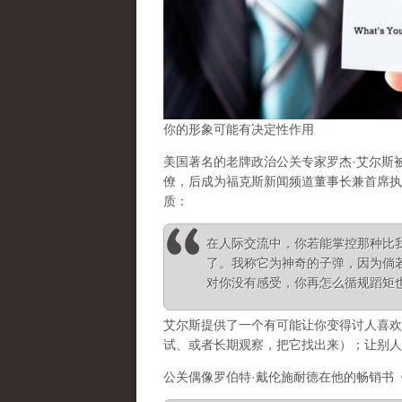
你的形象可能有决定性作用
美国著名的老牌政治公关专家罗杰·艾尔斯
僚，后成为福克斯新闻频道董事长兼首席执
质：
在人际交流中，你若能掌控那种比
了。我称它为神奇的子弹，因为倘
对你没有感受，你再怎么循规蹈矩
艾尔斯提供了一个
有可能让你变得讨人喜欢
试、或者长期观察，把它找出来）；让别人
公关偶像罗伯特·戴伦施耐德在他的畅销书