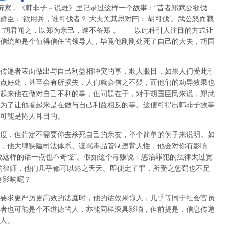
辩家，《韩非子－说难》里记录过这样一个故事：“昔者郑武公欲伐
臣：‘欲用兵，谁可伐者？’大夫关其思对曰：‘胡可伐’。武公怒而戮
？’胡君闻之，以郑为亲己，遂不备郑”。——以此种引人注目的方式让
信统帅是个值得信任的领导人，毕竟他刚刚处死了自己的大夫，胡国
传递者表面做出与自己利益相冲突的事，欺人眼目
，如果人们受此引
点好处，甚至会有所损失，人们就会信之不疑，而他们的劝导效果也
起来他在做对自己不利的事，但问题在于，对于胡国臣民来说，郑武
为了让他看起来是在做与自己利益相反的事。这便可得出韩非子故事
可能是掩人耳目的。
度，但肯定不需要你去杀死自己的亲友，举个简单的例子来说明。如
，他大肆狭隘司法体系、谩骂毒品管制违背人性，他会对你有影响
说这样的话一点也不奇怪”。假如这个毒贩说：惩治罪犯的法律太过宽
的律师，他们几乎都可以逃之夭夭。即便定了罪，所受之惩罚也不足
有影响呢？
要求更严厉更高效的法庭时，他的话效果惊人，几乎等同于社会官员
者也可能是个不道德的人，亦能同样深具影响，但前提是，
信息传递
人
。