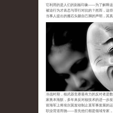
它利用的是人们的刻板印象——为了解释这
被迫行为才表态与罪行对抗的？然而，这些
当事人提出的搬石头砸自己脚的声明，其真
冷战时期，核武器竞赛最有力的反对者是数
家奥本海默，多年来反对核技术的进一步发
前海军上将埃尔莫发动制止某军事发展的运
职业背道而驰
——首先他们都是领域专家，