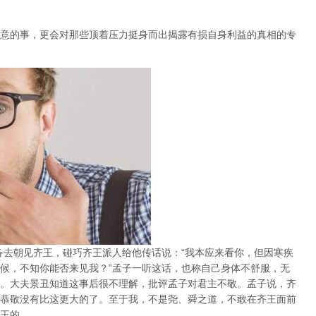
意的事，更会对那些顶着压力挺身而出揭露有损自身利益的真相的专
备去朝见齐王，碰巧齐王派人给他传话说：“我本应来看你，但因寒疾
候，不知你能否来见我？”孟子一听这话，也称自己身体不舒服，无
。大夫景丑知道这事后很不理解，批评孟子对君主不敬。孟子说，齐
恭敬没有比这更大的了。至于我，不是尧、舜之道，不敢在齐王面前
王的。