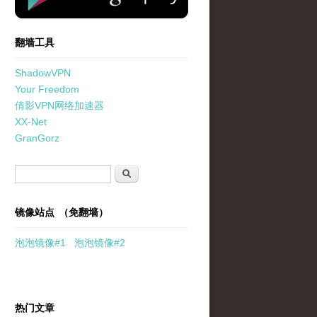
翻墙工具
ShadowVPN
Your Freedom
倩影VPN网络加速器
XX-Net
GranGorz
搜索表单
搜索
镜像站点 （免翻墙）
泡泡
镜像
#1
泡泡
镜像#2
热门文章