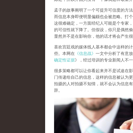
孟子的故事阐明了一个可提升可信度的方法
而信息本身即便明显偏颇也会被忽略。
打个
这很难确定，一方面经纪人可能是个专家，
的可信性就下降了。但假设，你只是偶然偷
显然并不是在影响你，他的话才将会产生很
喜欢宫廷戏的媒体线人基本都会中这样的计
些。
本网在
《信息战》
一文中分析了有意放
确定性证据
》，经过培训的专业新闻人不一
很多策略都可以让你看起来并不是试途在影
门传递给自己的信息，这样的信息被认为更
拍摄的人对拍摄不知情，就不会认为信息有
辞。