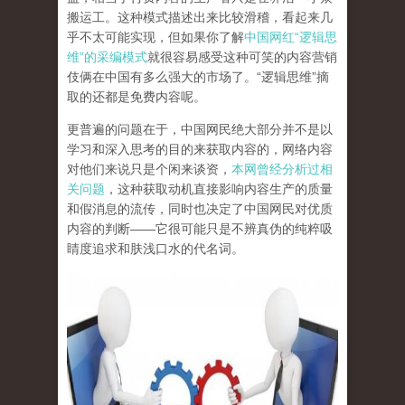
搬运工。这种模式描述出来比较滑稽，看起来几
乎不太可能实现，但如果你了解
中国网红“逻辑思
维”的采编模式
就很容易感受这种可笑的内容营销
伎俩在中国有多么强大的市场了。“逻辑思维”摘
取的还都是免费内容呢。
更普遍的问题在于，中国网民绝大部分并不是以
学习和深入思考的目的来获取内容的，网络内容
对他们来说只是个闲来谈资，
本网曾经分析过相
关问题
，这种获取动机直接影响内容生产的质量
和假消息的流传，同时也决定了中国网民对优质
内容的判断——它很可能只是不辨真伪的纯粹吸
睛度追求和肤浅口水的代名词。