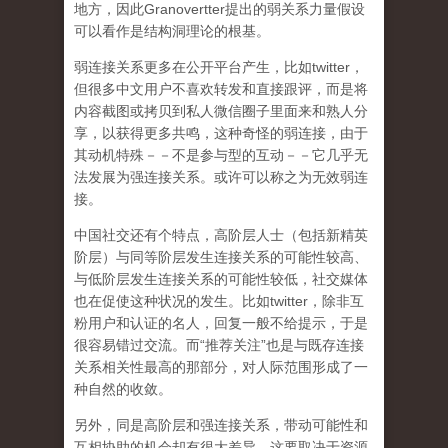
地方，因此Granovertter提出的弱关系力量假设
可以看作是结构洞理论的根基。
弱连接关系更多在公开平台产生，比如twitter，
但很多中文用户不喜欢转发和直接跟评，而是将
内容截图或拷贝到私人微信圈子里面来和熟人分
享，以获得更多共鸣，这种奇怪的弱连接，由于
其动机特殊－－不是参与型的互动－－它几乎无
法发展为强连接关系。或许可以称之为无效弱连
接。
中国社交还有个特点，高阶层人士（包括新精英
阶层）与同等阶层发生连接关系的可能性较高、
与低阶层发生连接关系的可能性较低，社交媒体
也在促使这种状况的发生。比如twitter，除非互
粉用户和认证的名人，回复一般不给提示，于是
很容易错过交流。而“推荐关注”也是与既存连接
关系相关性最高的那部分，对人际范围形成了一
种自然的收敛。
另外，同是高阶层和强连接关系，带动可能性和
互相协助的机会却有很大差异，这要取决于资源