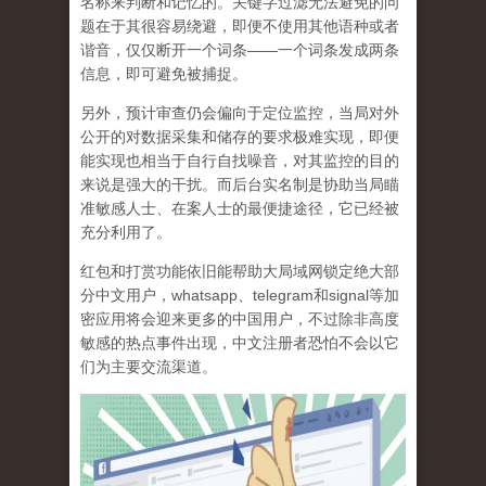
名称来判断和记忆的。关键字过滤无法避免的问
题在于其很容易绕避，即便不使用其他语种或者
谐音，仅仅断开一个词条——一个词条发成两条
信息，即可避免被捕捉。
另外，预计审查仍会偏向于定位监控，当局对外
公开的对数据采集和储存的要求极难实现，即便
能实现也相当于自行自找噪音，对其监控的目的
来说是强大的干扰。而后台实名制是协助当局瞄
准敏感人士、在案人士的最便捷途径，它已经被
充分利用了。
红包和打赏功能依旧能帮助大局域网锁定绝大部
分中文用户，whatsapp、telegram和signal等加
密应用将会迎来更多的中国用户，不过除非高度
敏感的热点事件出现，中文注册者恐怕不会以它
们为主要交流渠道。