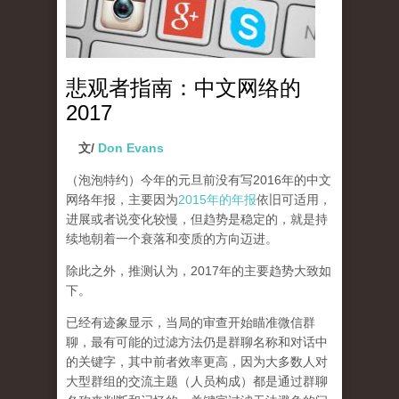
悲观者指南：中文网络的
2017
文/
Don Evans
（泡泡特约）
今年的元旦前没有写2016年的中文
网络年报，主要因为
2015年的年报
依旧可适用，
进展或者说变化较慢，但趋势是稳定的，就是持
续地朝着一个衰落和变质的方向迈进。
除此之外，推测认为，2017年的主要趋势大致如
下。
已经有迹象显示，当局的审查开始瞄准微信群
聊，最有可能的过滤方法仍是群聊名称和对话中
的关键字，其中前者效率更高，因为大多数人对
大型群组的交流主题（人员构成）都是通过群聊