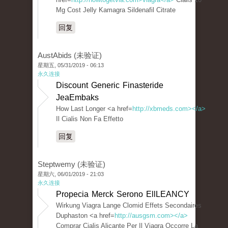
Mg Cost Jelly Kamagra Sildenafil Citrate
回复
AustAbids (未验证)
星期五, 05/31/2019 - 06:13
永久连接
Discount Generic Finasteride
JeaEmbaks
How Last Longer <a href=
http://xbmeds.com></a>
Il Cialis Non Fa Effetto
回复
Steptwemy (未验证)
星期六, 06/01/2019 - 21:03
永久连接
Propecia Merck Serono EllLEANCY
Wirkung Viagra Lange Clomid Effets Secondaires
Duphaston <a href=
http://ausgsm.com></a>
Comprar Cialis Alicante Per Il Viagra Occorre La