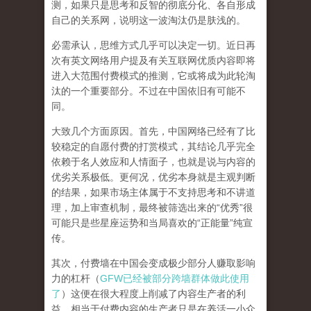
测，如果只是思考和反智的彻底分化、各自形成
自己的关系网，说明这一波淘汰仍是肤浅的。
必需承认，思维方式几乎可以决定一切。近日再
次有英文网络用户提及有关互联网优质内容即将
进入大范围付费模式的推测，它或将成为此轮淘
汰的一个重要部分。不过在中国依旧有可能不
同。
大致几个方面原因。首先，中国网络已经有了比
较稳定的自愿付费的打赏模式，其结论几乎完全
依赖于名人效应和人情面子，也就是说与内容的
优劣关系极低。更何况，优劣本身就是主观判断
的结果，如果市场主体属于不支持思考和不讲道
理，加上审查机制，最终被筛选出来的“优秀”很
可能只是些星座运势和当局喜欢的“正能量”纯宣
传。
其次，付费墙在中国会变成极少部分人赚取影响
力的杠杆（
GFW已经被部分跨墙群体做此使用
了
）这便在很大程度上削减了内容生产者的利
益，相当于付费内容的生产者只是在养活一小众