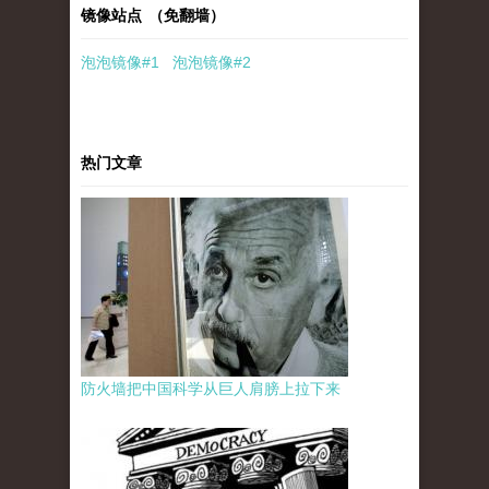
镜像站点 （免翻墙）
泡泡
镜像
#1
泡泡
镜像#2
热门文章
防火墙把中国科学从巨人肩膀上拉下来