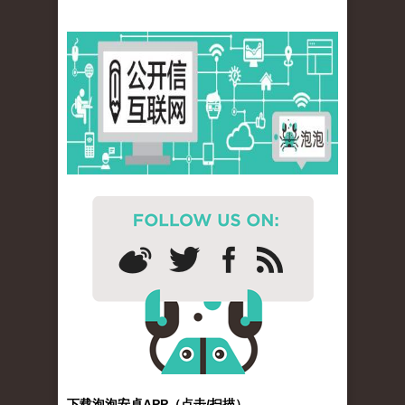
下载泡泡安卓APP（点击/扫描）