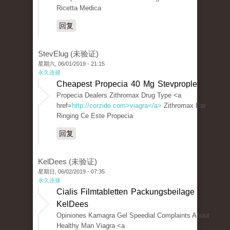
Ricetta Medica
回复
StevElug (未验证)
星期六, 06/01/2019 - 21:15
永久连接
Cheapest Propecia 40 Mg Stevprople
Propecia Dealers Zithromax Drug Type <a
href=
http://corzide.com>viagra</a>
Zithromax Ear
Ringing Ce Este Propecia
回复
KelDees (未验证)
星期日, 06/02/2019 - 07:35
永久连接
Cialis Filmtabletten Packungsbeilage
KelDees
Opiniones Kamagra Gel Speedial Complaints About
Healthy Man Viagra <a