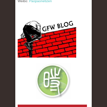
Weibo:
Paopaonetizen
gfw_blog_small.jpg