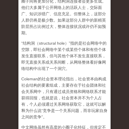
圈子间将更加分化，结构洞连接者会更多生成。
他们大多属于公开网络上的活跃人士，交际面
广、知识涉猎广、信息充足。但整体上，这部分
人群仍将是极少数。如果这部分人群中的新精英
阶层所占比例过大，整体连接状况或许仍不如预
期。
“结构洞（structural hole）”指的是社会网络中的
空隙，即社会网络中某个或某些个体和有些个体
发生直接联系，但与其他个体不发生直接联系，
即无直接关系或关系间断，从网络整体看好像网
络结构中出现了一个洞穴。
Coleman的社会资本理论指出，社会资本由构成
社会结构的要素组成，主要存在于社会团体和社
会关系网中，只有通过成员资格和网络联系才能
获得回报，也就是说，社会资本并不为个人占
有，个人必须通过关系网络获取它，这就可以解
释为什么说“竞争是一个关系问题，而非玩家自身
之间的竞争”。
中文网络虽然有高度的小圈子化特征，但肯定不