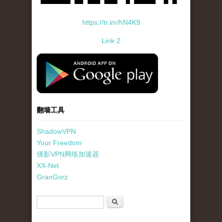
https://tr.im/hN4K9
Link 2
standard-icon-googleplay-app-store.png
翻墙工具
ShadowVPN
Your Freedom
倩影VPN网络加速器
XX-Net
GranGorz
搜索表单
搜索