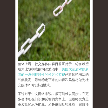
整体上看，社交媒体内容目前正处于一轮有希望
成为比较彻底的淘汰波动中，
美国大选后对假新
闻的一系列持续性的检讨和监视
已将这轮淘汰的
气氛挑高，最终稳定下来的内容和风格将做为社
交媒体2.0的基础模式。
不过对于中文网络来说，很可能难以同步，它更
多会体现在知识和反智的竞争上。但最终究竟是
高质量的思考能赢、还是依旧反智取胜，很难预