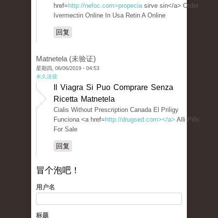
href=
http://nefoc.com>propecia
sirve sin</a> Order
Ivermectin Online In Usa Retin A Online
回复
Matnetela (未验证)
星期四, 06/06/2019 - 04:53
永久连接
Il Viagra Si Puo Comprare Senza
Ricetta Matnetela
Cialis Without Prescription Canada El Priligy
Funciona <a href=
http://drugsed.com></a>
Alli Pills
For Sale
回复
冒个泡吧！
用户名
标题