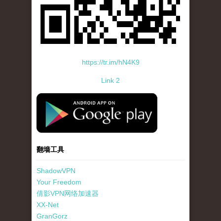
https://tr.im/hN4K9
Link 2
standard-icon-googleplay-app-store.png
翻墙工具
ShadowVPN
Your Freedom
倩影VPN网络加速器
XX-Net
GranGorz