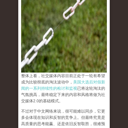
整体上看，社交媒体内容目前正处于一轮有希望
成为比较彻底的淘汰波动中，
美国大选后对假新
闻的一系列持续性的检讨和监视
已将这轮淘汰的
气氛挑高，最终稳定下来的内容和风格将做为社
交媒体2.0的基础模式。
不过对于中文网络来说，很可能难以同步，它更
多会体现在知识和反智的竞争上。但最终究竟是
高质量的思考能赢、还是依旧反智取胜，很难预