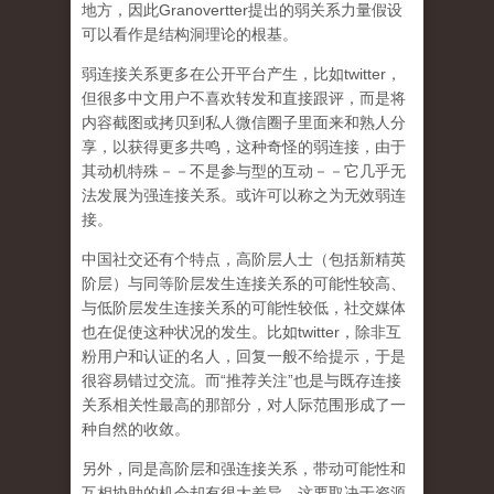
地方，因此Granovertter提出的弱关系力量假设
可以看作是结构洞理论的根基。
弱连接关系更多在公开平台产生，比如twitter，
但很多中文用户不喜欢转发和直接跟评，而是将
内容截图或拷贝到私人微信圈子里面来和熟人分
享，以获得更多共鸣，这种奇怪的弱连接，由于
其动机特殊－－不是参与型的互动－－它几乎无
法发展为强连接关系。或许可以称之为无效弱连
接。
中国社交还有个特点，高阶层人士（包括新精英
阶层）与同等阶层发生连接关系的可能性较高、
与低阶层发生连接关系的可能性较低，社交媒体
也在促使这种状况的发生。比如twitter，除非互
粉用户和认证的名人，回复一般不给提示，于是
很容易错过交流。而“推荐关注”也是与既存连接
关系相关性最高的那部分，对人际范围形成了一
种自然的收敛。
另外，同是高阶层和强连接关系，带动可能性和
互相协助的机会却有很大差异，这要取决于资源