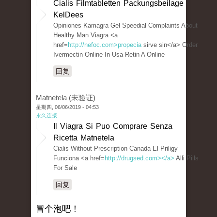
Cialis Filmtabletten Packungsbeilage
KelDees
Opiniones Kamagra Gel Speedial Complaints About
Healthy Man Viagra <a
href=
http://nefoc.com>propecia
sirve sin</a> Order
Ivermectin Online In Usa Retin A Online
回复
Matnetela (未验证)
星期四, 06/06/2019 - 04:53
永久连接
Il Viagra Si Puo Comprare Senza
Ricetta Matnetela
Cialis Without Prescription Canada El Priligy
Funciona <a href=
http://drugsed.com></a>
Alli Pills
For Sale
回复
冒个泡吧！