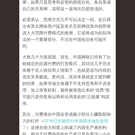
测，如果只是思考和反智的彻底分化、各自形成
自己的关系网，说明这一波淘汰仍是肤浅的。
必需承认，思维方式几乎可以决定一切。近日再
次有英文网络用户提及有关互联网优质内容即将
进入大范围付费模式的推测，它或将成为此轮淘
汰的一个重要部分。不过在中国依旧有可能不
同。
大致几个方面原因。首先，中国网络已经有了比
较稳定的自愿付费的打赏模式，其结论几乎完全
依赖于名人效应和人情面子，也就是说与内容的
优劣关系极低。更何况，优劣本身就是主观判断
的结果，如果市场主体属于不支持思考和不讲道
理，加上审查机制，最终被筛选出来的“优秀”很
可能只是些星座运势和当局喜欢的“正能量”纯宣
传。
其次，付费墙在中国会变成极少部分人赚取影响
力的杠杆（
GFW已经被部分跨墙群体做此使用
了
）这便在很大程度上削减了内容生产者的利
益，相当于付费内容的生产者只是在养活一小众