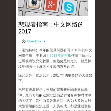
悲观者指南：中文网络的
2017
文/
Don Evans
（泡泡特约）
今年的元旦前没有写2016年的中文
网络年报，主要因为
2015年的年报
依旧可适用，
进展或者说变化较慢，但趋势是稳定的，就是持
续地朝着一个衰落和变质的方向迈进。
除此之外，推测认为，2017年的主要趋势大致如
下。
已经有迹象显示，当局的审查开始瞄准微信群
聊，最有可能的过滤方法仍是群聊名称和对话中
的关键字，其中前者效率更高，因为大多数人对
大型群组的交流主题（人员构成）都是通过群聊