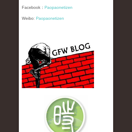
Facebook：
Paopaonetizen
Weibo:
Paopaonetizen
gfw_blog_small.jpg