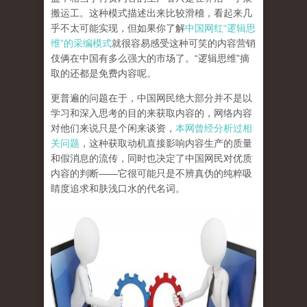
搬运工。这种模式描述出来比较滑稽，看起来几
乎不太可能实现，但如果你了解
中国网红“逻辑思
维”的采编模式
就很容易感受这种可笑的内容营销
伎俩在中国有多么强大的市场了。“逻辑思维”摘
取的还都是免费内容呢。
更普遍的问题在于，中国网民绝大部分并不是以
学习和深入思考的目的来获取内容的，网络内容
对他们来说只是个闲来谈资，
本网曾经分析过相
关问题
，这种获取动机直接影响内容生产的质量
和假消息的流传，同时也决定了中国网民对优质
内容的判断——它很可能只是不辨真伪的纯粹吸
睛度追求和肤浅口水的代名词。