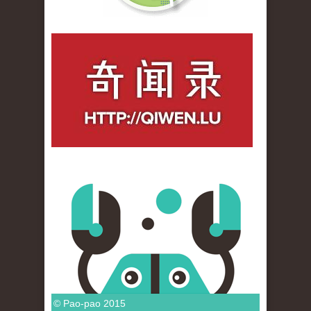
qiwenlu_logo.jpg
© Pao-pao 2015