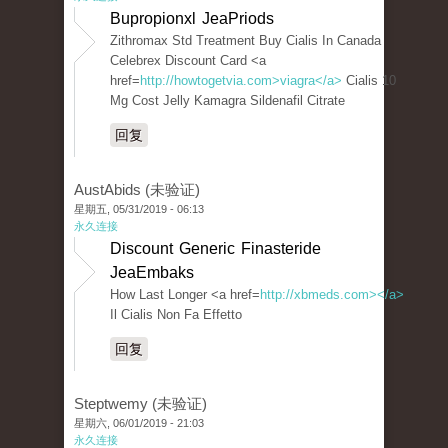
Bupropionxl JeaPriods
Zithromax Std Treatment Buy Cialis In Canada
Celebrex Discount Card <a
href=
http://howtogetvia.com>viagra</a>
Cialis 10
Mg Cost Jelly Kamagra Sildenafil Citrate
回复
AustAbids (未验证)
星期五, 05/31/2019 - 06:13
永久连接
Discount Generic Finasteride
JeaEmbaks
How Last Longer <a href=
http://xbmeds.com></a>
Il Cialis Non Fa Effetto
回复
Steptwemy (未验证)
星期六, 06/01/2019 - 21:03
永久连接