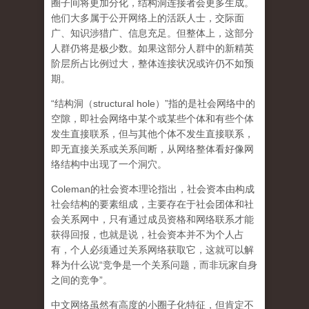
圈子间将更加分化，结构洞连接者会更多生成。
他们大多属于公开网络上的活跃人士，交际面
广、知识涉猎广、信息充足。但整体上，这部分
人群仍将是极少数。如果这部分人群中的新精英
阶层所占比例过大，整体连接状况或许仍不如预
期。
“结构洞（structural hole）”指的是社会网络中的
空隙，即社会网络中某个或某些个体和有些个体
发生直接联系，但与其他个体不发生直接联系，
即无直接关系或关系间断，从网络整体看好像网
络结构中出现了一个洞穴。
Coleman的社会资本理论指出，社会资本由构成
社会结构的要素组成，主要存在于社会团体和社
会关系网中，只有通过成员资格和网络联系才能
获得回报，也就是说，社会资本并不为个人占
有，个人必须通过关系网络获取它，这就可以解
释为什么说“竞争是一个关系问题，而非玩家自身
之间的竞争”。
中文网络虽然有高度的小圈子化特征，但肯定不