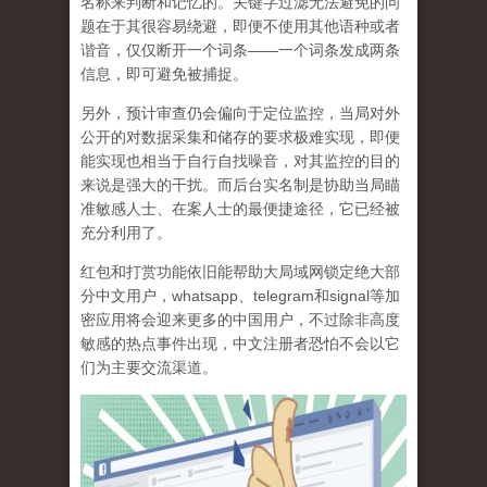
名称来判断和记忆的。关键字过滤无法避免的问
题在于其很容易绕避，即便不使用其他语种或者
谐音，仅仅断开一个词条——一个词条发成两条
信息，即可避免被捕捉。
另外，预计审查仍会偏向于定位监控，当局对外
公开的对数据采集和储存的要求极难实现，即便
能实现也相当于自行自找噪音，对其监控的目的
来说是强大的干扰。而后台实名制是协助当局瞄
准敏感人士、在案人士的最便捷途径，它已经被
充分利用了。
红包和打赏功能依旧能帮助大局域网锁定绝大部
分中文用户，whatsapp、telegram和signal等加
密应用将会迎来更多的中国用户，不过除非高度
敏感的热点事件出现，中文注册者恐怕不会以它
们为主要交流渠道。