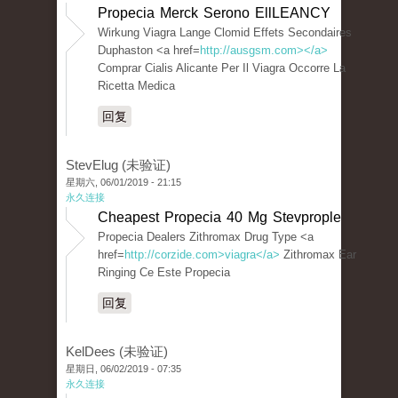
Propecia Merck Serono EllLEANCY
Wirkung Viagra Lange Clomid Effets Secondaires
Duphaston <a href=
http://ausgsm.com></a>
Comprar Cialis Alicante Per Il Viagra Occorre La
Ricetta Medica
回复
StevElug (未验证)
星期六, 06/01/2019 - 21:15
永久连接
Cheapest Propecia 40 Mg Stevprople
Propecia Dealers Zithromax Drug Type <a
href=
http://corzide.com>viagra</a>
Zithromax Ear
Ringing Ce Este Propecia
回复
KelDees (未验证)
星期日, 06/02/2019 - 07:35
永久连接