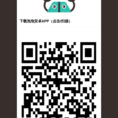
下载泡泡安卓APP（点击/扫描）