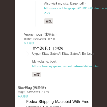
Also visit my site; Bøger pdf -
http://youcool.blogaaja.fi/2019/06/03/textboo
263/
回复
Anonymous (未验证)
星期六, 06/01/2019 - 08:50
永久连接
冒个泡吧！ | 泡泡
Uygun Kitap Satın Al Kitap Satın Al En Ucuz
My website; book -
http://chwanny.getenjoyment.net/readd2doz.html
回复
StevElug (未验证)
星期三, 06/05/2019 - 12:09
永久连接
Fedex Shipping Macrobid With Free