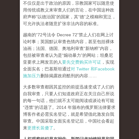
不仅仅是出于政治的原因，宗教国家可以随意使
用传统或教义来审查人们的言论，在中国这种政
府声称“以德治国”的国家，其“德”之模糊和宽泛，
可允许执法者随意扩张非法内容的标准。
越南的“72号法令 Decree 72”禁止人们在网上讨
论时事；英国默认审查色情内容，甚至包括裸体
油画；法国、德国、奥地利审查“新纳粹”内容，
包括被审查者认为是“煽动暴力”的网站；坦桑尼
亚要求上网发言的人
要先交费购买许可证
，实现
全面实名；巴基斯坦通过
对 Twitter 和Facebook
施加压力
删除揭露政府酷刑的内容……
大多数审查都因其监控的前提迅速变成了人们的
自我审查，只要人们知道政府正在关注自己所说
的每一句话，他们就不太可能阅读或谈论有可能
“违禁”的话题了。2014 年颁布的俄罗斯法律要求
博客作者必需实名登记，就是希望借此激发自我
审查。中国采取全面实名登记后，中国社会看起
来
更擅长装傻了
。