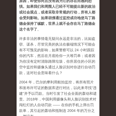
原因，即使你尚且没有因为它的存在而感到恐
惧。如果我们和周围人已经不可能提出新的政治
或社会观点，或者采取非常规的行动，所有人都
会受到影响。如果胡佛通过监控成功地使马丁路
德金保持了缄默，世界上就不会存在马丁路德金
这个名字了
。
许多非法的事情毫无疑问永远是非法的，比如盗
窃、谋杀，尽管完美的执法在极端情况下可能会
有不可预见的影响，如果警察可以 24 小时跟踪
你的汽车，然后在月底给你一大堆罚单；或者因
为你没有定时清除路障垃圾，你所居住的小区的
空中监控和摄像头通过人脸识别对你进行自动罚
款，这对社会意味着什么？
2004 年，巴尔的摩利用航拍监控，将所有照片
和发布许可证的数据库进行对比，以此来寻找“违
建”并予以罚款。当时引发了社会全面的轰动和谴
责。2018年，中国利用摄像头和人脸识别技术对
闯红灯的人自动罚款 —— 在你的手机上弹出罚
款单，其引起的轰动和抵制连 2004 年的万分之