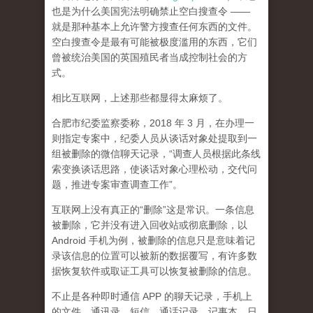
也是为什么美国宪法明确禁止空白搜查令 ——
就是那种基本上允许警方搜查
任何东西
的文件。
空白搜查令是最有可能被极度滥用的东西，它们
曾被统治美国的英国殖民者当成控制社会的方
式。
相比互联网，上述那些都显得太麻烦了。
合肥市纪委监察委称，2018 年 3 月，在办理一
则指定专案中，纪委人员从谈话对象处提取到一
组被删除的微信聊天记录，“调查人员根据此条线
索变换谈话思路，使谈话对象心理松动，交代问
题，推进专案审查调查工作”。
互联网上没有真正的“删除”这是常识。一条信息
被删除，它并没有进入回收站或彻底删除，以
Android 手机为例，被删除的信息只是意味着记
录该信息的位置可以被新的数据覆写，有许多数
据恢复软件或取证工具可以恢复被删除的信息。
不止是各种即时通信 APP 的聊天记录，手机上
的文件、通讯录、短信、通话记录、记事本、日