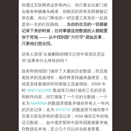
你通过互联网表达所有内心、你只要走出家门就
会被各种摄像头瞄准、你购买的所有东西都被记
录在案、你出门乘坐的一切交通工具加在一起就
是你一生的行踪路线……
当你的生活的一切都被
记录下来的时候，任何掌握这些数据的人都能置
你于死地 —— 从中找到那“六行字”易如反掌，
只要他们想去找。
还有人觉得“从被删除的聊天记录中发现呈堂证
供”这事有什么奇怪的吗？
政府和情报部门储存了大量的历史数据，而且随
着技术的迅速增长，储存将变得越来越便宜，也
就是意味着储存时间将随之迅速增加。2008 年
时
XKEYSCORE
数据库只例行储存三天的语音
和邮件内容，但它搜集了一个月的元数据；一个
名为
MARINA
的数据库搜集并储存所有人一年内
的历史记录；名为
MYSTIC
的数据库可储存整个
百慕大群岛所有的通话记录；NSA 储存五年的电
话元数据……如今俄罗斯和中国等国家都要求储
存数据在本地，至少几个月以供当权者查看。