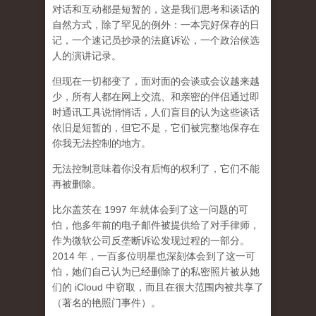
对话和互动都是短暂的，这是我们思考和谈话的
自然方式，除了罕见的例外：一本完好保存的日
记，一个速记员抄录的法庭诉讼，一个政治候选
人的演讲记录。
但现在一切都变了，面对面的会谈或会议越来越
少，所有人都在网上交流、和亲密的伴侣通过即
时通讯工具说悄悄话，人们盲目的认为这些谈话
依旧是短暂的，但它不是，它们被完整地保存在
你我无法控制的地方。
无法控制意味着你没有后悔的权利了，它们不能
再被删除。
比尔盖茨在 1997 年就体会到了这一问题的可
怕，他多年前的电子邮件被提供给了对手律师，
作为微软公司反垄断诉讼发现过程的一部分。
2014 年，一百多位明星也深刻体会到了这一可
怕，她们自己认为已经删除了的私密照片被从她
们的 iCloud 中窃取，而且在很大范围内被共享了
（著名的艳照门事件）。