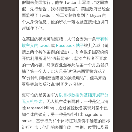
假期来美国旅行，他在 Twitter 上写道：“这周放
假，先行预告，我将摧毁美国”。美国政府已经全
面监视了 Twitter，特工立刻收集到了 Bryan 的
个人身份信息，他的班机一落地就直接到边境口
岸抓住了他。
在英国的状况可能更糟，人们会因为一条
带有种
族主义的 tweet
或
Facebook 帖子
被判入狱（链
接是两个具体案例的报道）。如今很多国家纷纷
开始利用所谓的“假新闻法”，惩治当权者不喜欢
的一切内容。马来西亚颁布此法案一个月后就抓
捕了第一个人，此人只是说“马来西亚警方花了
50分钟时间回应吉隆坡的紧急电话”，但马来西
亚警察总监反驳说“时间为八分钟”。
更可怕的是美国军方
以目标数据为基础开展部分
无人机空袭
。无人机空袭有两种：一种是定点清
除 targeted killing，通过监控设备实现对某个已
知个体的锁定；另一种是特征打击 signature
strike，基于行为和个体特征对身份不确定的目标
进行打击：他们的表面年龄、性别、位置以及看