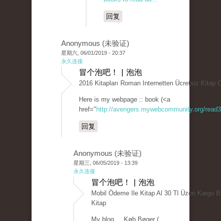
回复
Anonymous (未验证)
星期六, 06/01/2019 - 20:37
永久连接
冒个泡吧！ | 泡泡
2016 Kitapları Roman Internetten Ücretsiz Kitap
Here is my webpage :: book (<a
href="
http://avengers.mywebcommunity.org/read
回复
Anonymous (未验证)
星期三, 06/05/2019 - 13:39
永久连接
冒个泡吧！ | 泡泡
Mobil Ödeme Ile Kitap Al 30 Tl Üzeri Kargo 
Kitap
My blog ... Køb Bøger (