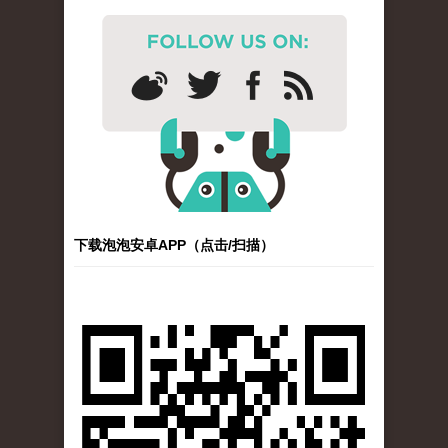
下载泡泡安卓APP（点击/扫描）