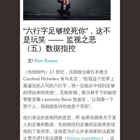
“六行字足够绞死你”，这不
是玩笑 —— 监视之恶
（五）数据指控
文/
Don Evans
（泡泡特约）
17 世纪，法国政治家红衣教主
Cardinal Richelieu 有句名言，“给我这个世界上
最诚实的人写的六行字，我一定能从中找到足够
的理由来绞死他”。无独有偶，斯大林手下的秘密
警察首脑 Lavrentiy Beria 曾扬言，“让我看一下
那个人，我就能告诉你他是个罪犯”。
他们表达的是相同的意思，即 如果你拥有关于某
人的足够的数据，你就能找到足够的证据来发现
他犯了
某些
罪。这就是为什么许多国家的法庭禁
止警方进行非法调查（
fishing expedition
），这