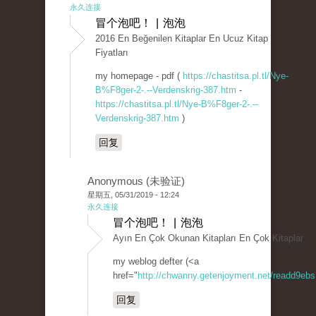
永久连接
冒个泡吧！ | 泡泡
2016 En Beğenilen Kitaplar En Ucuz Kitap
Fiyatları
my homepage - pdf (
https://chastitsa.pl.tl/Nye-
B%F8ger-2-.--Verdenskrig-387.htm
-
https://chastitsa.pl.tl/Nye-B%F8ger-2-.--
Verdenskrig-387.htm
)
回复
Anonymous (未验证)
星期五, 05/31/2019 - 12:24
永久连接
冒个泡吧！ | 泡泡
Ayın En Çok Okunan Kitapları En Çok Kitaplar
my weblog defter (<a
href="
http://chwanny.getenjoyment.net/readd9ebs
回复