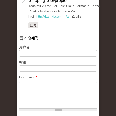
Shipping Stevprople
Tadalafil 20 Mg For Sale Cialis Farmacia Senza
Ricetta Isotretinoin Acutane <a
href=
http://kamxl.com></a>
Zzpills
回复
冒个泡吧！
用户名
标题
Comment
*