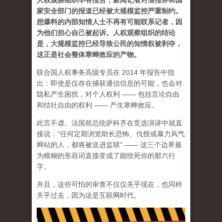
人权观察组织早有报告，新闻记者对情报界和国
家安全部门的报道已经被大规模监控严重制约。
想爆料的内部知情人士不再有可能联系记者，因
为他们担心自己被起诉。人权观察组织的结论
是，大规模监控已经导致公民的知情权被剥夺，
这正是社会整体寒蝉效应的产物。
联合国人权事务高级专员在 2014 年报告中指
出：即使是仅存在捕获通信信息的可能，也会对
隐私产生困扰，对个人权利 —— 包括言论自由
和结社自由的权利 —— 产生寒蝉效应。
此言不虚。法国前总统萨科齐在竞选演讲中就直
接说：“任何定期浏览助长恐怖、仇恨或暴力风气
网站的人，都将被送进监狱” ——
这三个边界最
为模糊的形容词直接变成了能绞死你的那六行
字。
并且，这些可怕的审查不仅仅关乎现在，也同样
关乎过去，因为这是互联网时代。