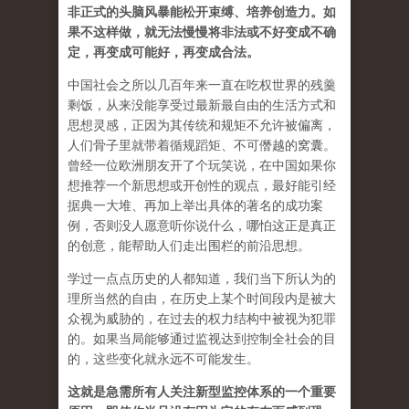
非正式的头脑风暴能松开束缚、培养创造力。如
果不这样做，就无法慢慢将非法或不好变成不确
定，再变成可能好，再变成合法。
中国社会之所以几百年来一直在吃权世界的残羹
剩饭，从来没能享受过最新最自由的生活方式和
思想灵感，正因为其传统和规矩不允许被偏离，
人们骨子里就带着循规蹈矩、不可僭越的窝囊。
曾经一位欧洲朋友开了个玩笑说，在中国如果你
想推荐一个新思想或开创性的观点，最好能引经
据典一大堆、再加上举出具体的著名的成功案
例，否则没人愿意听你说什么，哪怕这正是真正
的创意，能帮助人们走出围栏的前沿思想。
学过一点点历史的人都知道，我们当下所认为的
理所当然的自由，在历史上某个时间段内是被大
众视为威胁的，在过去的权力结构中被视为犯罪
的。如果当局能够通过监视达到控制全社会的目
的，这些变化就永远不可能发生。
这就是急需所有人关注新型监控体系的一个重要