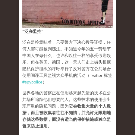
“泛在监控”
泛在监控意味着，只要警方下决心搜寻证据，任
何人都可能被判违法。不知道今年的五一劳动节
中国人在做什么，也许和以往一样的享受假期娱
乐。但在英国、德国，这一天人们走上街头根据
隐私保护组织的呼吁举行了反对警方在公共场合
使用间谍工具监视大众手机的活动（Twitter 标签
#spypolice
）
世界各地的警察正在使用越来越先进的技术在公
共场所追踪他们想要的人。这些技术的使用会出
现严重的隐私问题，因为
它会收集大量的个人数
据，而且被收集者往往不知情，并允许无限期地
存储这些数据，而没有适当的保护措施或独立监
督来防止滥用。