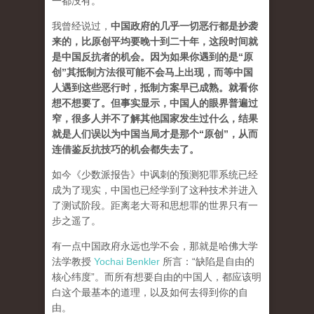
一都没有。
我曾经说过，
中国政府的几乎一切恶行都是抄袭
来的，比原创平均要晚十到二十年，这段时间就
是中国反抗者的机会。因为如果你遇到的是“原
创”其抵制方法很可能不会马上出现，而等中国
人遇到这些恶行时，抵制方案早已成熟。就看你
想不想要了。但事实显示，中国人的眼界普遍过
窄，很多人并不了解其他国家发生过什么，结果
就是人们误以为中国当局才是那个“原创”，从而
连借鉴反抗技巧的机会都失去了。
如今《少数派报告》中讽刺的预测犯罪系统已经
成为了现实，中国也已经学到了这种技术并进入
了测试阶段。距离老大哥和思想罪的世界只有一
步之遥了。
有一点中国政府永远也学不会，那就是哈佛大学
法学教授
Yochai Benkler
所言：“缺陷是自由的
核心纬度”。而所有想要自由的中国人，都应该明
白这个最基本的道理，以及如何去得到你的自
由。