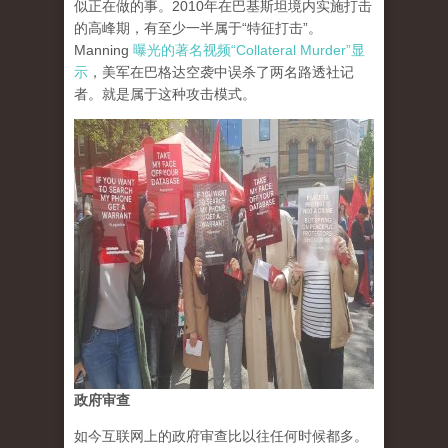
似正在做的事。2010年在巴基斯坦境内实施打击
的高峰期，有至少一半属于“特征打击”。
Manning
曝光的著名视频“Collateral Murder”显
示
，美军在巴格达空袭中误杀了两名路透社记
者。就是属于这种攻击模式。
政府审查
如今互联网上的政府审查比以往任何时候都多。