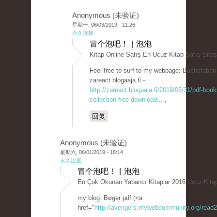
Anonymous (未验证)
星期一, 06/03/2019 - 11:26
永久连接
冒个泡吧！ | 泡泡
Kitap Online Satış En Ucuz Kitap Satış Sites
Feel free to surf to my webpage: Buchstaben
zareact.blogaaja.fi -
http://zareact.blogaaja.fi/2019/05/31/pdf-book
collection-free-download...
,
回复
Anonymous (未验证)
星期六, 06/01/2019 - 18:14
永久连接
冒个泡吧！ | 泡泡
En Çok Okunan Yabancı Kitaplar 2016 Ucuz Kitap
my blog: Bøger pdf (<a
href="
http://avengers.mywebcommunity.org/read