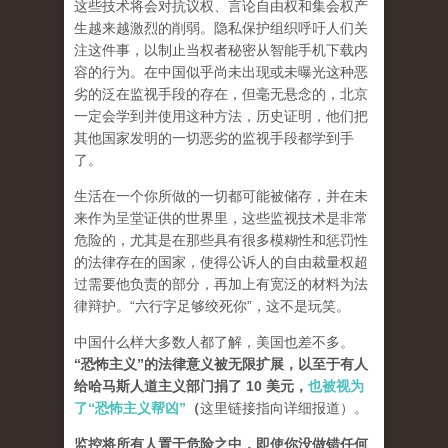
这些技术将会对抗议权、言论自由权和集会权产
生越来越激烈的削弱。隐私保护组织呼吁人们关
注这件事，以制止当权者秘密从智能手机下载内
容的行为。在中国似乎尚未出现或未曝光这种恶
劣的泛在监视手段的存在，但毫无悬念的，北京
一定会学到并使用这种方法，历史证明，他们把
其他国家发明的一切恶劣的监视手段都学到手
了。
生活在一个你所做的一切都可能被储存，并在未
来作为呈堂证供的世界里，这些监视技术是非常
危险的，尤其是在那些具有很多模糊性和惩罚性
的法律存在的国家，使得公诉人的自由裁量权超
过需要他负责的部分，再加上有宽泛的材料为法
律辩护。“六行字足够绞死你”，这不是玩笑。
中国什么样大多数人都了解，美国也差不多。
“恐怖主义”的法律意义被无限扩展，以至于有人
给哈马斯人道主义部门捐了 10 美元，
也被视为
了“恐怖主义帮凶”
（
这里链接指向详细报道）。
监控将所有人置于危险之中，即使你没做错任何