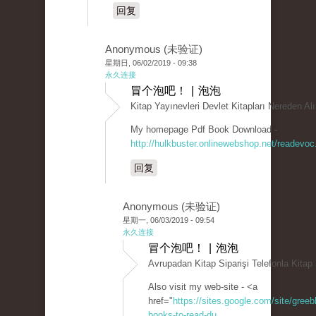
回复
Anonymous (未验证)
星期日, 06/02/2019 - 09:38
永久连接
冒个泡吧！ | 泡泡
Kitap Yayınevleri Devlet Kitapları Nereden Alı
My homepage Pdf Book Download -
http://hulkbuster.onlinewebshop.net/readevoc
回复
Anonymous (未验证)
星期一, 06/03/2019 - 09:54
永久连接
冒个泡吧！ | 泡泡
Avrupadan Kitap Siparişi Telefonla Kitap 
Also visit my web-site - <a
href="
https://sites.google.com/site/greeb
books-to-read-du...