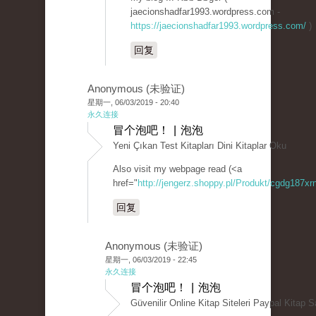
jaecionshadfar1993.wordpress.com -
https://jaecionshadfar1993.wordpress.com/
)
回复
Anonymous (未验证)
星期一, 06/03/2019 - 20:40
永久连接
冒个泡吧！ | 泡泡
Yeni Çıkan Test Kitapları Dini Kitaplar Oku
Also visit my webpage read (<a
href="
http://jengerz.shoppy.pl/Produkt/cgdg187xrn
回复
Anonymous (未验证)
星期一, 06/03/2019 - 22:45
永久连接
冒个泡吧！ | 泡泡
Güvenilir Online Kitap Siteleri Paypal Kitap S