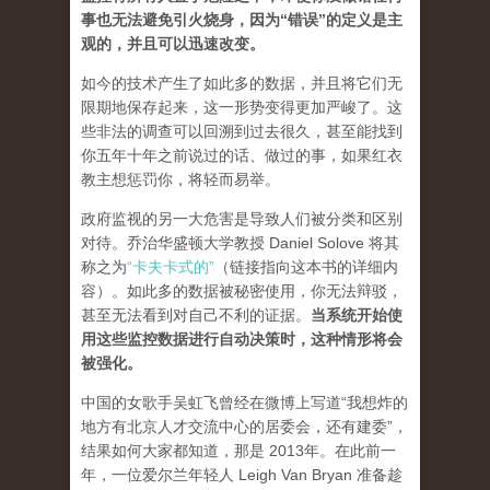
事也无法避免引火烧身，因为“错误”的定义是主
观的，并且可以迅速改变。
如今的技术产生了如此多的数据，并且将它们无
限期地保存起来，这一形势变得更加严峻了。这
些非法的调查可以回溯到过去很久，甚至能找到
你五年十年之前说过的话、做过的事，如果红衣
教主想惩罚你，将轻而易举。
政府监视的另一大危害是导致人们被分类和区别
对待。乔治华盛顿大学教授 Daniel Solove 将其
称之为
“卡夫卡式的”
（链接指向这本书的详细内
容）。如此多的数据被秘密使用，你无法辩驳，
甚至无法看到对自己不利的证据。
当系统开始使
用这些监控数据进行自动决策时，这种情形将会
被强化。
中国的女歌手吴虹飞曾经在微博上写道“我想炸的
地方有北京人才交流中心的居委会，还有建委”，
结果如何大家都知道，那是 2013年。在此前一
年，一位爱尔兰年轻人 Leigh Van Bryan 准备趁