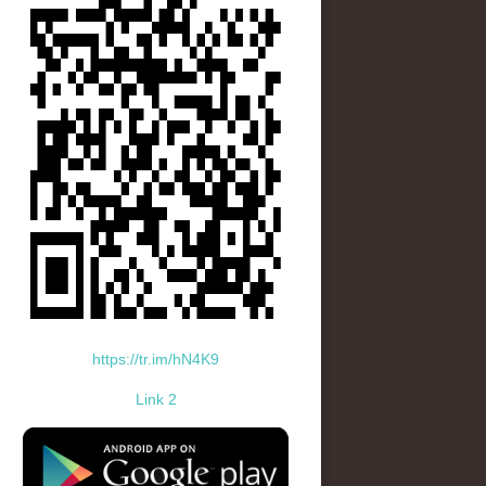
https://tr.im/hN4K9
Link 2
standard-icon-googleplay-app-store.png