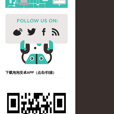
下载泡泡安卓APP（点击/扫描）