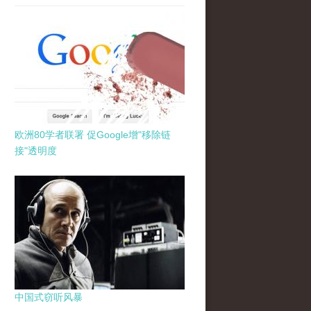
欧洲80学者联署 促Google增"移除链
接"透明度
中国式窃听风暴