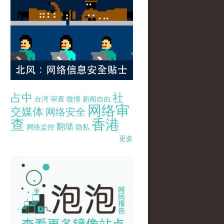
占中
社
台湾
审查
微博
新闻自由
网络审
交媒体
网络安全
查
香港
翻墙
网络监控
隐私
更多
pao-pao-banner-mirror-site-120814.jpg