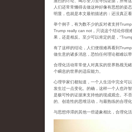
激烈的讨论、竭尽全力去寻找证据，所有这
人们还常常懒得去做这种好像有思想的姿态
明显，也就是本文最初描述的：还没真正看
举个例子，有为数不少的反对者支持Trump
Trump really can not，只说这
果，还是相反。至少可以肯定的是，“Trum
有了这样的结论，人们便很难再看到Trum
做生意的诸多消息，恐怕任何理论都难以带
合理化活动常常使人对真实的世界熟视无睹
个瞬息的世界的适应能力。
心理学家们都知道，一个人生活中完全可以
发生过一点变化。的确，这样一个人也许智
是极可怜的证据来支持他的现成观念。不否
的、创造性的思维活动，与最熟练的合理化
与思想停滞的其他一些迹象相比，合理化活