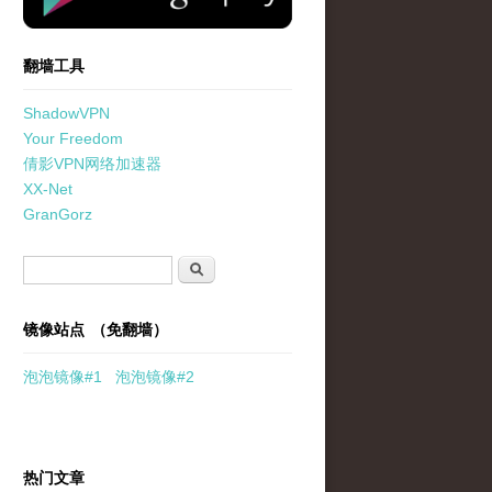
翻墙工具
ShadowVPN
Your Freedom
倩影VPN网络加速器
XX-Net
GranGorz
搜索表单
搜索
镜像站点 （免翻墙）
泡泡
镜像
#1
泡泡
镜像#2
热门文章