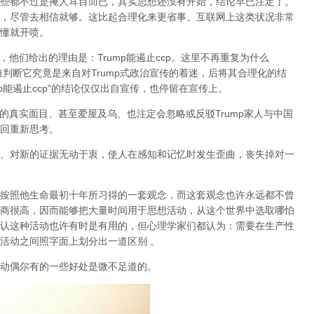
些都不过是掩人耳目而已，其实思想还没有开始，结论早已注定了。
，尽管去相信就够。这比起合理化来更省事。互联网上这类状况非常
懂就开喷。
，他们给出的理由是：Trump能遏止ccp。这里不再重复为什么
个结论你很难判断它究竟是来自对Trump式政治宣传的着迷，后将其合理化的结
p能遏止ccp”的结论仅仅出自宣传，也停留在宣传上。
p的真实面目、甚至爱屋及乌、也注定会忽略或反驳Trump家人与中国
回重新思考。
、对新的证据无动于衷，使人在感知和记忆时发生歪曲，丧失掉对一
按照他生命最初十年所习得的一套观念，而这套观念也许永远都不曾
商很高，因而能够把大量时间用于思想活动，从这个世界中选取哪怕
认这种活动也许有时是有用的，但心理学家们都认为：
需要在生产性
活动之间照字面上划分出一道区别 。
动偶尔有的一些好处是微不足道的。