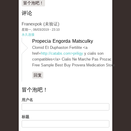
冒个泡吧！
评论
Franexpok (未验证)
星期一, 06/03/2019 - 23:10
永久连接
Propecia Engorda Matsculky
Clomid Et Duphaston Fertilite <a
href=
http://catabs.com>priligy
y cialis son
compatibles</a> Cialis Ne Marche Pas Prozac
Free Sample Best Buy Provera Medication Store
回复
冒个泡吧！
用户名
标题