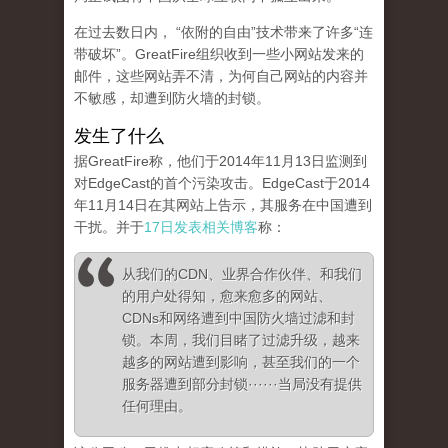
在过去数日内， “依附的自由”技术带来了许多“连
带破坏”。GreatFire组织收到一些小网站发来的
邮件，这些网站弄不清，为何自己网站的内容并
不敏感，却遭到防火墙的封锁。
发生了什么
据GreatFire称，他们于2014年11月13日监测到
对EdgeCast的首个污染攻击。EdgeCast于2014
年11月14日在其网站上告示，其服务在中国遭到
干扰。并于
17日发表相关博客
称：
从我们的CDN、业界合作伙伴、和我们
的用户处得知，愈来愈多的网站、
CDNs和网络遭到中国防火墙过滤和封
锁。本周，我们目睹了过滤升级，越来
越多的网站遭到影响，甚至我们的一个
服务器遭到部分封锁······当局没有提供
任何理由。