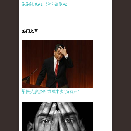
泡泡
镜像
#1
泡泡
镜像#2
热门文章
梁振英涉黑金 或成中央“负资产”