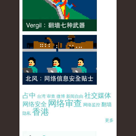
占中
社交媒体
台湾
审查
微博
新闻自由
网络审查
网络安全
翻墙
网络监控
香港
隐私
更多
pao-pao-banner-mirror-site-120814.jpg