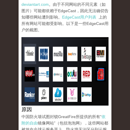
deviantart.com
。由于不同网站的不同元素（如
图片）可能都依赖于EdgeCast，因此无法确切告
知哪些网站遭到影响。
EdgeCast用户列表
上的
所有网站可能都受影响。以下是一些EdgeCast用
户的截图。
edgecast.png
原因
中国防火墙试图封锁GreatFire所提供的所有“
依
附的自由
镜像网站”（包括泡泡网），这些网站都
被放在全球云服务器上。防火墙无法区分到云服