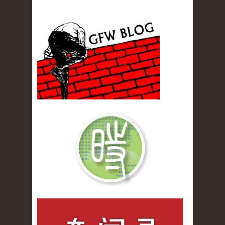
gfw_blog_small.jpg
qiwenlu_logo.jpg