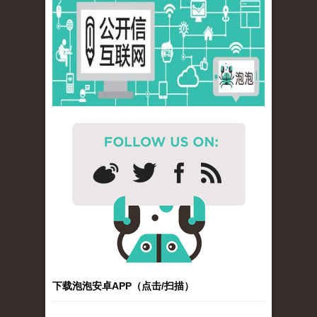
下载泡泡安卓APP（点击/扫描）