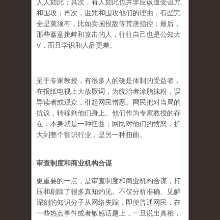
人人如此；其次，有人如此也并非应该遭受诅咒
和围攻；再次，诅咒和围攻他们的理由，有些完
全是莫须有，比如卖国投敌等荒唐指控；最后，
那些蓄意挑衅和攻击的人，往往自己也是公知大
V，而且学识和人品更差。
至于专家教授，有很多人的确是体制的受益者，
在报纸电视上大放厥词，为统治者涂脂抹粉，误
导读者或观众，引起网民憎恶。网民把对当局的
抗议，转移到他们身上。他们作为专家教授的存
在，本身就是一种扭曲；网民对他们的愤怒，扩
大到整个智识行业，是另一种扭曲。
审查制度和商业机构合谋
更重要的一点，是审查制度和商业机构合谋，打
压和剔除了很多真知灼见。不仅分析准确、见解
深刻的知识分子从网络失踪，即便普通网民，在
一些热点事件或者敏感话题上，一旦说出真相，