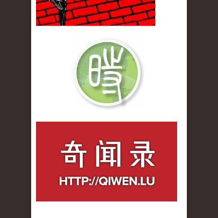
qiwenlu_logo.jpg