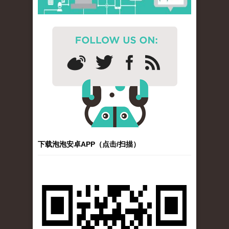
下载泡泡安卓APP（点击/扫描）