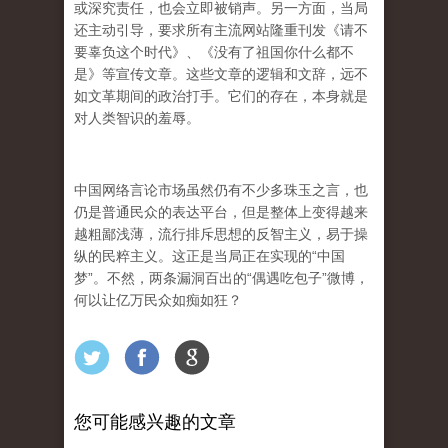
或深究责任，也会立即被销声。另一方面，当局
还主动引导，要求所有主流网站隆重刊发《请不
要辜负这个时代》、《没有了祖国你什么都不
是》等宣传文章。这些文章的逻辑和文辞，远不
如文革期间的政治打手。它们的存在，本身就是
对人类智识的羞辱。
中国网络言论市场虽然仍有不少多珠玉之言，也
仍是普通民众的表达平台，但是整体上变得越来
越粗鄙浅薄，流行排斥思想的反智主义，易于操
纵的民粹主义。这正是当局正在实现的“中国
梦”。不然，两条漏洞百出的“偶遇吃包子”微博，
何以让亿万民众如痴如狂？
您可能感兴趣的文章