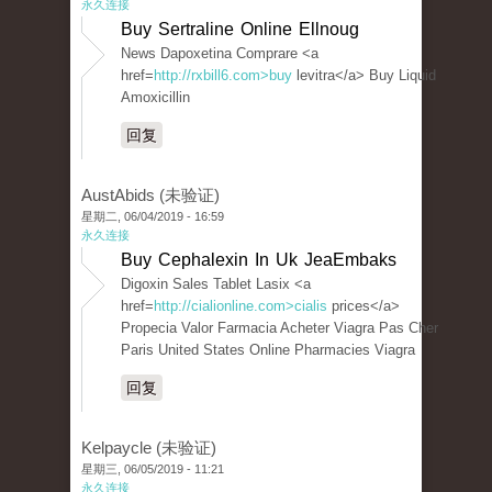
永久连接
Buy Sertraline Online Ellnoug
News Dapoxetina Comprare <a
href=
http://rxbill6.com>buy
levitra</a> Buy Liquid
Amoxicillin
回复
AustAbids (未验证)
星期二, 06/04/2019 - 16:59
永久连接
Buy Cephalexin In Uk JeaEmbaks
Digoxin Sales Tablet Lasix <a
href=
http://cialionline.com>cialis
prices</a>
Propecia Valor Farmacia Acheter Viagra Pas Cher
Paris United States Online Pharmacies Viagra
回复
Kelpaycle (未验证)
星期三, 06/05/2019 - 11:21
永久连接