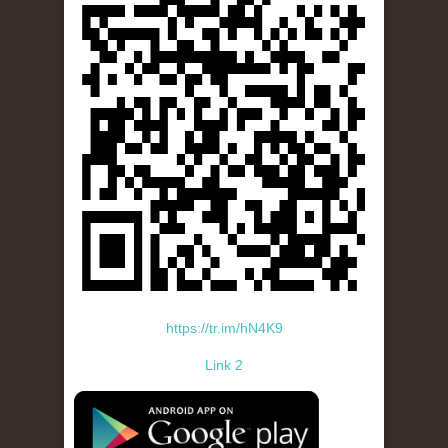
https://tr.im/hN4K9
Link 2
standard-icon-googleplay-app-store.png