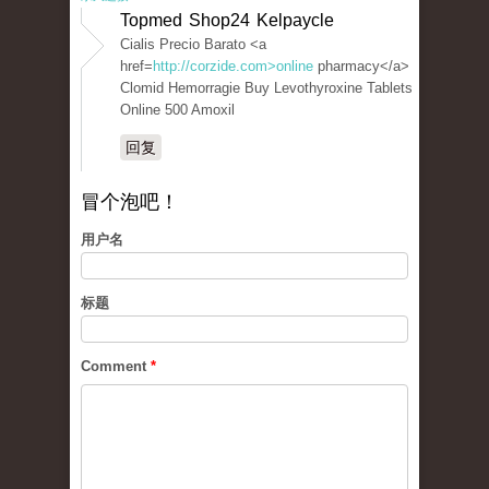
Topmed Shop24 Kelpaycle
Cialis Precio Barato <a
href=
http://corzide.com>online
pharmacy</a>
Clomid Hemorragie Buy Levothyroxine Tablets
Online 500 Amoxil
回复
冒个泡吧！
用户名
标题
Comment
*