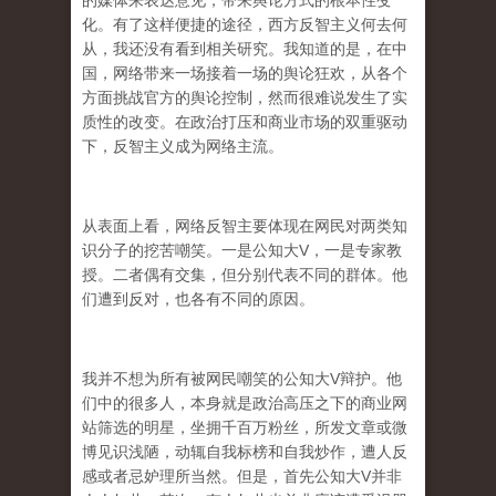
的媒体来表达意见，带来舆论方式的根本性变
化。有了这样便捷的途径，西方反智主义何去何
从，我还没有看到相关研究。我知道的是，在中
国，网络带来一场接着一场的舆论狂欢，从各个
方面挑战官方的舆论控制，然而很难说发生了实
质性的改变。在政治打压和商业市场的双重驱动
下，反智主义成为网络主流。
从表面上看，网络反智主要体现在网民对两类知
识分子的挖苦嘲笑。一是公知大V，一是专家教
授。二者偶有交集，但分别代表不同的群体。他
们遭到反对，也各有不同的原因。
我并不想为所有被网民嘲笑的公知大V辩护。他
们中的很多人，本身就是政治高压之下的商业网
站筛选的明星，坐拥千百万粉丝，所发文章或微
博见识浅陋，动辄自我标榜和自我炒作，遭人反
感或者忌妒理所当然。但是，首先公知大V并非