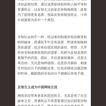
济的必然结果。通过选票获得权利和人格平等的
普通民众，以反智主义的姿态来制衡精英；政客
为了获得更多选票，假装反智来取悦民众，小布
什就被视为其中一个典型。
专制社会则不一样，统治者控制着所有的教育机
构和媒体，普通民手中没有选票，即便有制衡精
英的愿望，也没有自我实现的途径。然而，几乎
所有专制者都有愚民的需要，民粹与反智是愚民
最顺手的武器。因此，无论是秦朝暴政，还是文
革浩劫，无论是纳粹德国，还是苏共极权，都发
生对知识分子的残酷迫害。红色高棉统治最恐怖
的时候，戴眼镜的非知识分子都难以幸免于难。
反智主义成为中国网络主流
网络本应带来更多的思想民主。尤其是有了社交
媒体之后，普通民众不再需要通过知识精英控制