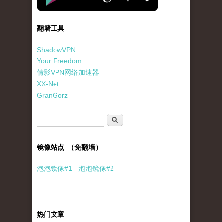
翻墙工具
ShadowVPN
Your Freedom
倩影VPN网络加速器
XX-Net
GranGorz
搜索表单
搜索
镜像站点 （免翻墙）
泡泡
镜像
#1
泡泡
镜像#2
热门文章