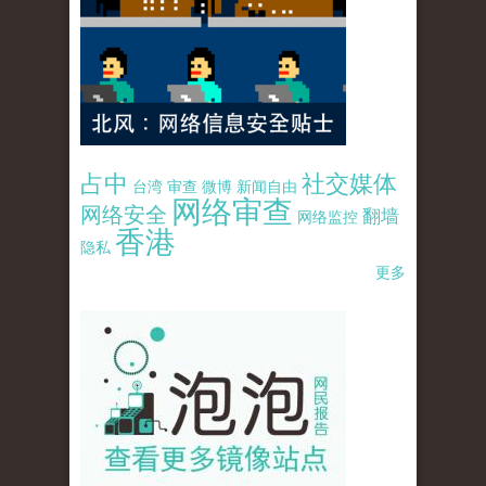
占中
社交媒体
台湾
审查
微博
新闻自由
网络审查
网络安全
翻墙
网络监控
香港
隐私
更多
pao-pao-banner-mirror-site-120814.jpg