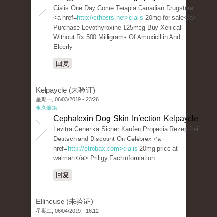
Cialis One Day Come Terapia Canadian Drugstore
<a href=
http://cthosts.net>cialis
20mg for sale</a>
Purchase Levothyroxine 125mcg Buy Xenical
Without Rx 500 Milligrams Of Amoxicillin And
Elderly
回复
Kelpaycle (未验证)
星期一, 06/03/2019 - 23:26
永久连接
Cephalexin Dog Skin Infection Kelpaycle
Levitra Generika Sicher Kaufen Propecia Rezeptfrei
Deutschland Discount On Celebrex <a
href=
http://etrobax.com>cialis
20mg price at
walmart</a> Priligy Fachinformation
回复
Ellincuse (未验证)
星期二, 06/04/2019 - 16:12