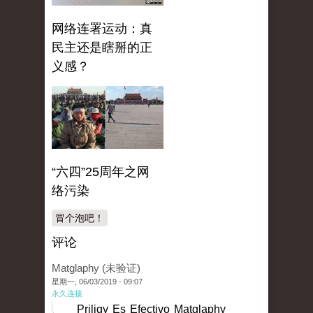
网络连署运动：真
民主还是瞎掰的正
义感？
“六四”25周年之网
络污染
冒个泡吧！
评论
Matglaphy (未验证)
星期一, 06/03/2019 - 09:07
永久连接
Priligy Es Efectivo Matglaphy