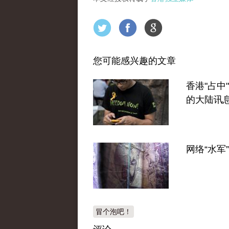
您可能感兴趣的文章
香港"占中
的大陆讯
网络“水军
冒个泡吧！