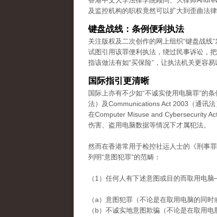
香港中文大学法律学院顾问、大律师Andre
及监控机构的职权竟然可以扩大到歪曲法律
键盘战线：条例便利执法
关注版权及二次创作的网上组织“键盘战线
试图引用该罪便利执法，绕过民事诉讼，把
指该做法有如“买保险”，让执法机关更容易
国际指引更清晰
国际上亦有不少如“不诚实使用电脑罪”的条例。例如
法）及Communications Act 2
在Computer Misuse and Cyber
伤害、盗用电脑数据等情况下才属犯法。
然而在香港常用于检控社运人士的《刑事罪行
列明“意图犯罪”的范畴：
（1）任何人有下述意图或目的而取用电脑
（a）意图犯罪（不论是在取用电脑的同时
（b）不诚实地意图欺骗（不论是在取用电