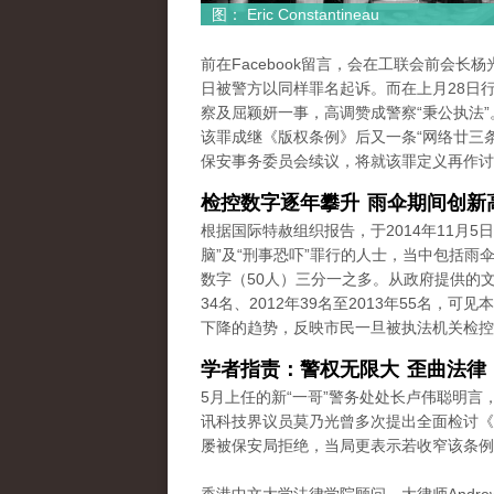
图： Eric Constantineau
前在Facebook留言，会在工联会前会长
日被警方以同样罪名起诉。而在上月28日
察及屈颖妍一事，高调赞成警察“秉公执法
该罪成继《版权条例》后又一条“网络廿三条
保安事务委员会续议，将就该罪定义再作讨
检控数字逐年攀升 雨伞期间创新
根据国际特赦组织报告，于2014年11月5
脑”及“刑事恐吓”罪行的人士，当中包括
数字（50人）三分一之多。从政府提供的文件
34名、2012年39名至2013年55名
下降的趋势，反映市民一旦被执法机关检控
学者指责：警权无限大 歪曲法律
5月上任的新“一哥”警务处处长卢伟聪明
讯科技界议员莫乃光曾多次提出全面检讨《刑
屡被保安局拒绝，当局更表示若收窄该条例