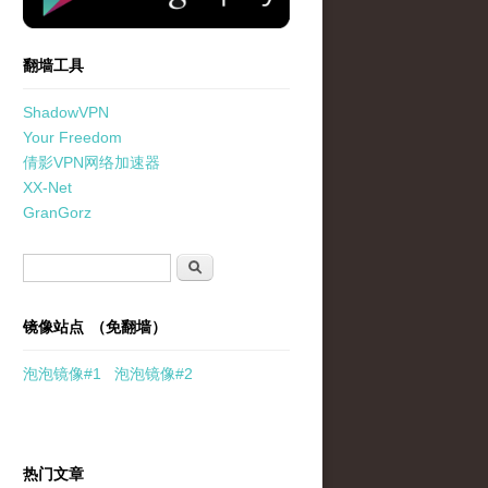
翻墙工具
ShadowVPN
Your Freedom
倩影VPN网络加速器
XX-Net
GranGorz
搜索表单
搜索
镜像站点 （免翻墙）
泡泡
镜像
#1
泡泡
镜像#2
热门文章