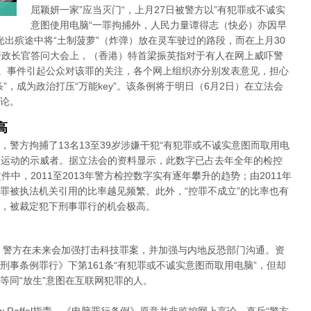
屈颖妍一家”应当灭门“，上月27日被警方以”有犯罪或不诚实
意图使用电脑“一罪拘捕外，人民力量谭得志（快必）亦因早
杨光出殡途中将“土制菠萝”（炸弹）放在灵车驶过的路段，而在上月30
行政长官答问大会上，（香港）特首梁振英指对于有人在网上威吓警
”。事件引起公众对该罪的关注，各个网上组织亦分别发表意见，担心
”，成为政治打压“万能key”。该条例将于明日（6月2日）在立法会
论。
高
日，警方拘捕了13名13至39岁涉嫌干犯“有犯罪或不诚实意图而取用电
雨伞运动的示威者。据立法会的资料显示，此数字已占去年全年的检控
中，2011至2013年警方检控数字实有逐年攀升的趋势；由2011年
，可见本罪被执法机关引用的比率越见频繁。此外，“控罪不成立”的比率也有
，被裁定犯下刑事罪行的机会极高。
言，警方在未来会加强打击科技罪案，并加强与内地反恐部门沟通。资
事条例罪行》下第161条“有犯罪或不诚实意图而取用电脑”，但却
等同“放生”意图在互联网犯罪的人。