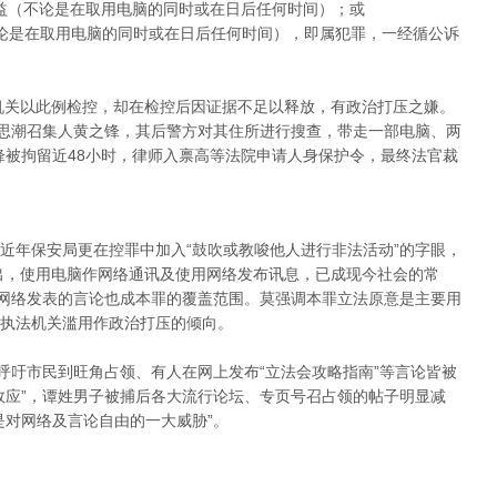
益（不论是在取用电脑的同时或在日后任何时间）；或
论是在取用电脑的同时或在日后任何时间），即属犯罪，一经循公诉
法机关以此例检控，却在检控后因证据不足以释放，有政治打压之嫌。
民思潮召集人黄之锋，其后警方对其住所进行搜查，带走一部电脑、两
之锋被拘留近48小时，律师入禀高等法院申请人身保护令，最终法官裁
近年保安局更在控罪中加入“鼓吹或教唆他人进行非法活动”的字眼，
指出，使用电脑作网络通讯及使用网络发布讯息，已成现今社会的常
用网络发表的言论也成本罪的覆盖范围。莫强调本罪立法原意是主要用
执法机关滥用作政治打压的倾向。
呼吁市民到旺角占领、有人在网上发布“立法会攻略指南”等言论皆被
效应”，谭姓男子被捕后各大流行论坛、专页号召占领的帖子明显减
是对网络及言论自由的一大威胁”。