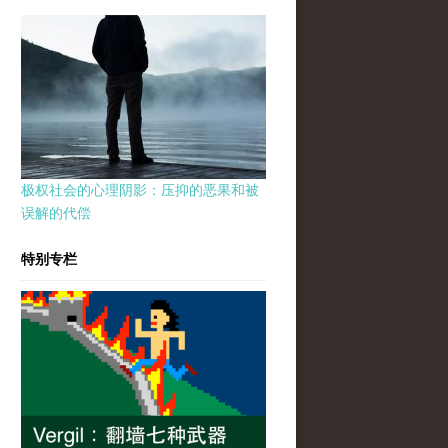
极权社会的心理阴影：压抑的恶果和被
误解的代偿
特别专栏