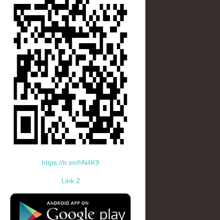
https://tr.im/hN4K9
Link 2
standard-icon-googleplay-app-store.png