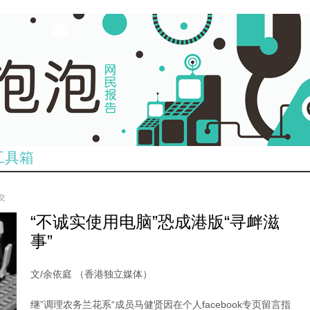
工具箱
提交
“不诚实使用电脑”恐成港版“寻衅滋
事”
文/余依庭 （香港独立媒体）
继”调理农务兰花系“成员马健贤因在个人facebook专页留言指