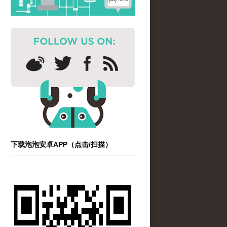
下载泡泡安卓APP（点击/扫描）