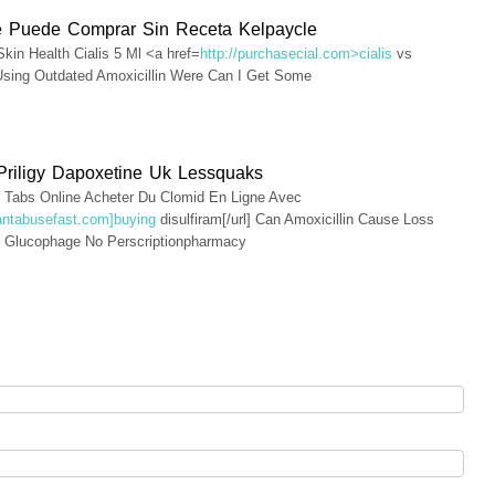
e Puede Comprar Sin Receta Kelpaycle
 Skin Health Cialis 5 Ml <a href=
http://purchasecial.com>cialis
vs
Using Outdated Amoxicillin Were Can I Get Some
Priligy Dapoxetine Uk Lessquaks
t Tabs Online Acheter Du Clomid En Ligne Avec
/antabusefast.com]buying
disulfiram[/url] Can Amoxicillin Cause Loss
e Glucophage No Perscriptionpharmacy