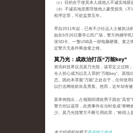
（c）目的在于使其本人或他人不诚实地获
（d）不诚实地意图导致他人蒙受损失（不
程序定罪，可处监禁五年。
早自2011年起，已有不少社运人士被执
如在9月26日重夺公民广场，警方拘捕学
张SD卡、一隻USB及一部电脑硬碟。黄
定警方无条件释放黄之锋。
莫乃光：成政治打压“万能key”
资讯科技界议员莫乃光指，该罪定义过阔；
令人担心成为以言入罪的“万能key”。莫
态。因此本罪最“万能”之处在于，任何使
以打击网络欺诈及黑客。然而，近年却有被
莫举例指出，占领期间谭姓男子因在“高登”
警方控以该罪，此类事件在当时造成“寒蝉
少。莫乃光指警方不断引用此罪，“称得上
本文经授权转载于
香港独立媒体