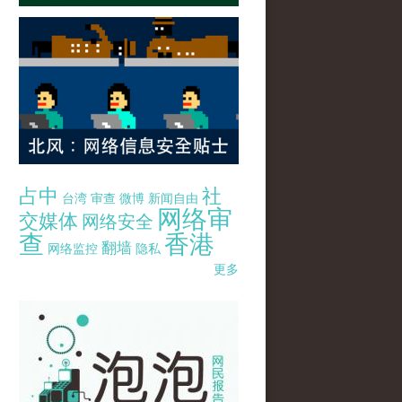
占中
社
台湾
审查
微博
新闻自由
网络审
交媒体
网络安全
查
香港
翻墙
网络监控
隐私
更多
pao-pao-banner-mirror-site-120814.jpg