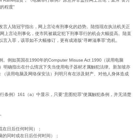
w Raffel指责，《电脑罪行条例》原意并非监控网上言论，直斥“警方
的程度”
”发言人陆冠宇指出，网上言论有刑事化的趋势。陆指现在执法机关正
网上言论刑事化，使市民被裁定犯下刑事罪行的机会大幅提高。陆直
以言入罪，该罪如不大幅修订，更有成港版“寻衅滋事罪”危机。
英国在1990年的Computer Misuse Act 1990（误用电脑
003（通讯法）明确指出在什么情况下失当使用电子器材才属触犯法律。新加坡亦
security Act （误用电脑及网络保安法）列明只有在涉及财产、对他人身体造成
条例》161（a）中显示，只要“意图犯罪”便属触犯条例，并无清楚
─
或在日后任何时间）；
脑的同时或在日后任何时间）；