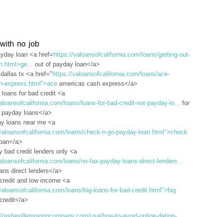
 with no job
yday loan <a href=
https://valoansofcalifornia.com/loans/getting-out-
n.html>ge...
out of payday loan</a>
dallas tx <a href="
https://valoansofcalifornia.com/loans/ace-
h-express.html">ace
americas cash express</a>
 loans for bad credit <a
valoansofcalifornia.com/loans/loans-for-bad-credit-not-payday-lo...
for
t payday loans</a>
ay loans near me <a
/valoansofcalifornia.com/loans/check-n-go-payday-loan.html">check
loan</a>
ly bad credit lenders only <a
valoansofcalifornia.com/loans/no-fax-payday-loans-direct-lenders...
ans direct lenders</a>
 credit and low income <a
/valoansofcalifornia.com/loans/big-loans-for-bad-credit.html">big
 credit</a>
://ashevillemovingcompany.com/usa/how-to-avoid-online-dating-