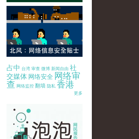
占中
社
台湾
审查
微博
新闻自由
网络审
交媒体
网络安全
查
香港
翻墙
网络监控
隐私
更多
pao-pao-banner-mirror-site-120814.jpg