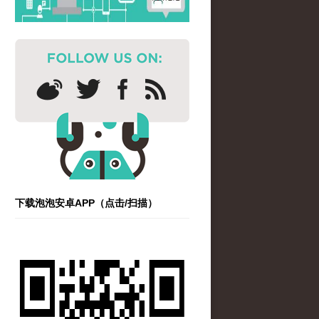
下载泡泡安卓APP（点击/扫描）