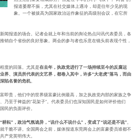
报道萎靡不振，尤其在社交媒体上遇冷，却是往年少见的现
象。一个被拔高为国家政治运作象征的高级别会议，在它所
新闻报道的场合。记者会就上年和当前的舆论热点问讯代表委员，各
推销自个省份的良好形象。两会的参与者也乐意在镜头前表现个性，
程度的回落。尤其是
在去年，执政党进行了一场持续至今的反腐运
业界、演员所代表的文艺界，都卷入其中，许多“大老虎”落马，而由
深陷名誉的危机
。
富即贵，他们中的世界级富豪比例最高，加之执政党内部的家族之争
、乃至于裨益的“花架子”。代表委员们也深知国民是如何评价他们
国民的负面评价。
“耕耘”，政治气氛诡异，“说什么不说什么”，变成了“说还是不说”
。
就干脆不讲。全国两会之前，媒体报道东莞两会上的富豪委员谁都不
共产党英明伟大。