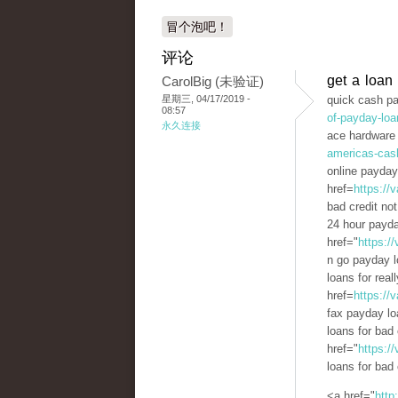
冒个泡吧！
评论
get a loan
CarolBig (未验证)
星期三, 04/17/2019 -
quick cash pa
08:57
of-payday-loa
永久连接
ace hardware 
americas-cas
online payday
href=
https://
bad credit no
24 hour payd
href="
https:/
n go payday 
loans for real
href=
https://
fax payday lo
loans for bad
href="
https:/
loans for bad
<a href="
http