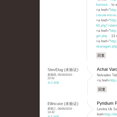
burnout...
to a
<a href="
http
casual-encou.
<a href="
http
60.php">dati
<a href="
http
girl.php...
13 m
<a href="
http
okanagan.php
回复
Achat Vard
StevElug (未验证)
星期四, 05/30/2019 -
Nolvadex Tabl
22:52
<a href=
http
永久连接
回复
Pyridium 
Ellincuse (未验证)
星期三, 06/05/2019 -
Levitra Uk S
14:42
href=
http://
永久连接