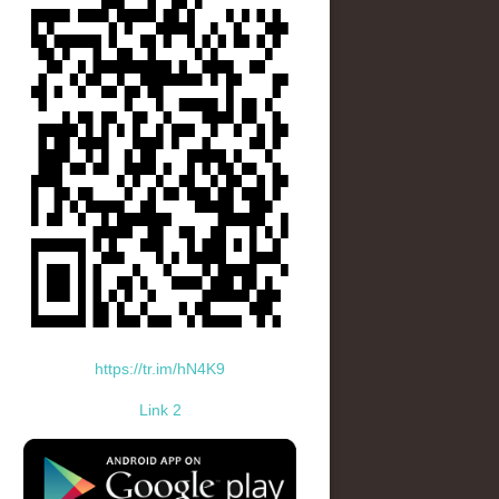
https://tr.im/hN4K9
Link 2
standard-icon-googleplay-app-store.png