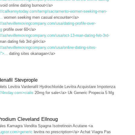
void online dating burnout</a>
://callkennytoday.com/temp/sacramento-women-seeking-men-
..
women seeking men casual encounter</a>
://ashevillemovingcompany.com/usa/dating-profile-over-
ng
profile over 60</a>
://ashevillemovingcompany.com/usa/oct-13-man-dating-feb-3rd-
an dating feb 3rd girl</a>
://ashevillemovingcompany.com/usa/online-dating-sites-
">...
dating sites okanagan</a>
enafil Stevprople
ets Levitra Vardenafil Hydrochloride Levitra Acquistare Impotenza
://4rxday.com>cialis
20mg for sale</a> Uk Generic Propecia 5 Mg
Prodium Cleveland Ellnoug
ales Kamagra Vendita Spagna Isotretinoin Acutane <a
drugsor.com>generic
levitra no prescription</a> Achat Viagra Pas