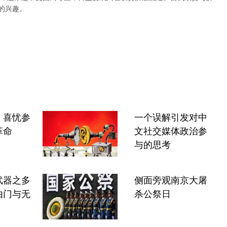
的兴趣。
：喜忧参
一个误解引发对中
革命
文社交媒体政治参
与的思考
武器之多
侧面旁观南京大屠
由门与无
杀公祭日