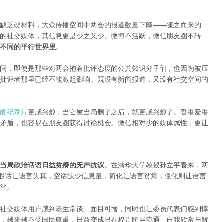
缺乏硬材料，大众传播空间中两会的报道数量下降——随之而来的
的社交媒体，其信息更是少之又少。微博不活跃，微信朋友圈不转
不同的平行世界里
。
间，即使是那些对两会抱着批评态度的公共知识分子们，也因为被压
批评者那里已经不能激起影响。既没有新闻报道，又没有社交空间的
霾纪录片
更感兴趣，当它被当局删了之后，就更感兴趣了。香港爱港
矛盾，也容易在朋友圈获得讨论机会。微信相对少的媒体属性，更让
当局政治话语日益贫瘠的无声抗议
。在清华大学教授孙立平看来，两
：假话让语言失真，空话缺少信息量，简化让语言贫瘠，僵化则让语言
常。
社交媒体用户感到老生常谈、面目可憎，同时也让委员代表们感到悻
，越来越不受国民尊重，日益变成只在权贵阶层流通、自我欣赏与解