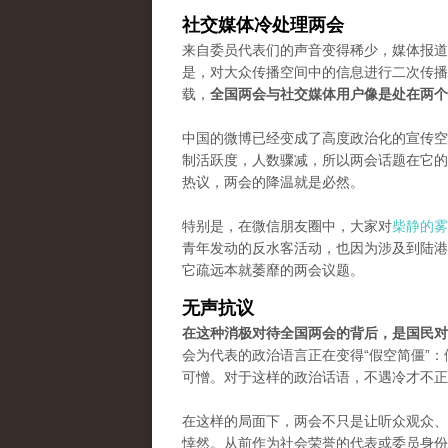
社交媒体冷处理两会
来自委员代表们的声音变得稀少，媒体报道
是，对大众传播空间中的信息进行二次传播
载，
全国两会与社交媒体用户像是处在两个
中国的微博已经变成了高度政治化的宣传空
制活跃度，人数骤减，所以两会话题在它的
热议，两会的降温就是必然。
特别是，在微信朋友圈中，大家对
柴静的雾
青年发动的反水客活动，也因为涉及到陆港
它疏远本就萎靡的两会议题。
无声抗议
在这种消极对待全国两会的背后，是国民对
会为代表的政治语言正在变得“假空简僵”
可憎。对于这样的政治话语，不遇冷才不正
在这样的局面下，两会不只是让听众观众、
悻然。从前作为社会荣誉的代表或委员身份