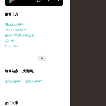
翻墙工具
ShadowVPN
Your Freedom
倩影VPN网络加速器
XX-Net
GranGorz
搜索表单
搜索
镜像站点 （免翻墙）
泡泡
镜像
#1
泡泡
镜像#2
热门文章