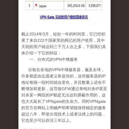
截止
2014
年
3
月
，短短一年的时间里，它已经积
累了来自
222
个国家里的两亿的用户使用，其中
天朝的用户就达到三千万人次之多，下面我们具
体介绍一下它的特征：
一、分布式的
VPN
中继服务
分散在各地的
VPN
中继服务器，遍及全球，
许多都是由志愿者义务提供的，这些服务器的
IP
地址每隔一段时间就会变化，并且数量上还在不
断增加和更新，这导致
GFW
通过单纯封杀
IP
甚至
封杀某一网段的
IP
都是无法达到屏蔽作用的，这
也大大延长了
VPNgate
的生命力。同时
VPNgate
的官方在网站上明确声明希望能保持稳定的服务
超过八年，即使出现技术上或者法律上的问题，
它也至少可以存活三年以上。