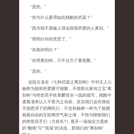
“是的。”
“你为什么要用如此残酷的武器？”
“因为我不愿被人强迫跟我所爱的人离别。”
“我明白你的意思了。”
“你真的明白？”
“你用离别钩，只不过为了要相聚。”
“是的。”
这段古龙在《七种武器之离别钩》中对主人公
杨铮为能和所爱厮守相聚，不惜祭出家传之宝“离
别钩”与绝世高手狄青麟背水一战的描写，残酷中
透着凄美让人不禁为之动容。其实我们这些身处
天朝恩泽下的网民们，不也和杨铮一样为了能拥
抱着自由的互联网空气和土壤，不惜与限制我们
的绝世高手们（方校长
?
）展开一场场实力悬殊
的”翻墙“与”“筑城”的决战，那我们的“离别钩”