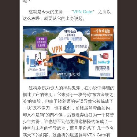
呢？
这就是今天的主角——“
VPN Gate
”，之所以
这么称呼，就要从它的出身说起。
这柄杀伤力惊人的神兵鬼斧，在小说中详细的
描述了它的来历：它来源于一块号称‘东方金铁之
英’的铁胎，但由于铸剑师的失误导致它被炼成了
一块“既不像刀，也不像剑，前锋虽然弯曲如钩，
却又不是钩”的四不像，后被遗弃山谷为一个贫苦
少年拾得，谁也想不到他竟用这柄怪钩练成了一
种空前未有的怪异武功，而且用它杀了 几十位名
满天下的剑客。这曲折的境遇竟与
VPN Gate
有