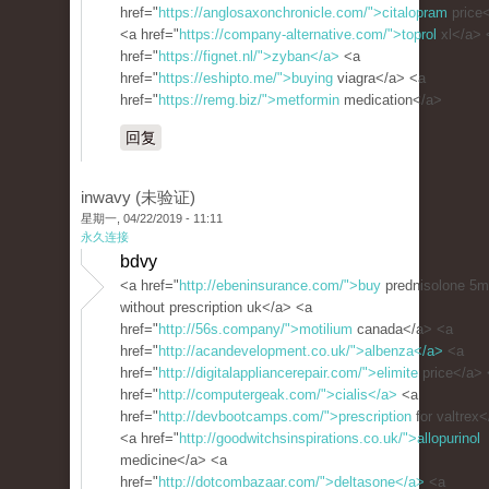
href="
https://anglosaxonchronicle.com/">citalopram
price
<a href="
https://company-alternative.com/">toprol
xl</a> 
href="
https://fignet.nl/">zyban</a>
<a
href="
https://eshipto.me/">buying
viagra</a> <a
href="
https://remg.biz/">metformin
medication</a>
回复
inwavy (未验证)
星期一, 04/22/2019 - 11:11
永久连接
bdvy
<a href="
http://ebeninsurance.com/">buy
prednisolone 5
without prescription uk</a> <a
href="
http://56s.company/">motilium
canada</a> <a
href="
http://acandevelopment.co.uk/">albenza</a>
<a
href="
http://digitalappliancerepair.com/">elimite
price</a> 
href="
http://computergeak.com/">cialis</a>
<a
href="
http://devbootcamps.com/">prescription
for valtrex
<a href="
http://goodwitchsinspirations.co.uk/">allopurinol
medicine</a> <a
href="
http://dotcombazaar.com/">deltasone</a>
<a