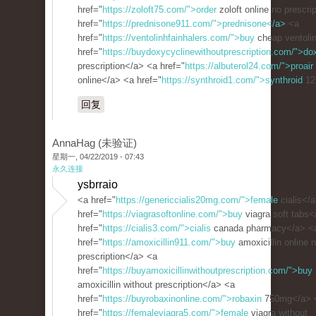
href="
https://zoloft75.com/">order
zoloft online no prescri
href="
https://prednisone911.com/">prednisone</a>
<a
href="
https://ventolinhfainhalers.com/">buy
cheap ventoli
href="
https://buydoxycyclinewithoutprescription.com/">do
prescription</a> <a href="
https://albuterol24.com/">proair
online</a> <a href="
https://synthroid1.com/">synthroid
12
回复
AnnaHag (未验证)
星期一, 04/22/2019 - 07:43
永久连接
ysbrraio
<a href="
https://genericcialis20mg.com/">female
cialis</
href="
https://viagrasoftonline.com/">buy
viagra soft tabs<
href="
https://cialis3.com/">cialis
canada pharmacy</a> <
href="
https://amoxicillin911.com/">buy
amoxicillin online 
prescription</a> <a
href="
https://buyamoxicillinwithoutprescription.com/">buy
amoxicillin without prescription</a> <a
href="
https://buyrobaxinonline.com/">robaxin
750mg</a> 
href="
https://femaleviagra5.com/">female
viagra without