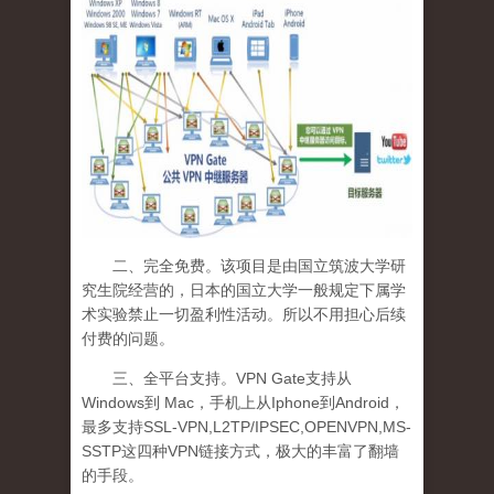
二、完全免费。该项目是由国立筑波大学研
究生院经营的，日本的国立大学一般规定下属学
术实验禁止一切盈利性活动。所以不用担心后续
付费的问题。
三、全平台支持。
VPN
Gate
支持从
Windows
到
Mac
，手机上从
Iphone
到
Android
，
最多支持
SSL-VPN,L2TP/IPSEC,OPENVPN,MS-
SSTP
这四种
VPN
链接方式，极大的丰富了翻墙
的手段。