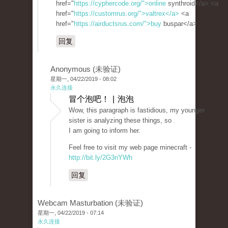
href="
https://cyphercode.org/">online
synthroid</a> <a
href="
https://customrus.org/">valtrex</a>
<a
href="
https://airductsrus.com/">buy
buspar</a>
回复
Anonymous (未验证)
星期一, 04/22/2019 - 08:02
永久连接
冒个泡吧！ | 泡泡
Wow, this paragraph is fastidious, my younger
sister is analyzing these things, so
I am going to inform her.
Feel free to visit my web page minecraft -
http://bit.ly/2G3nYWh
回复
Webcam Masturbation (未验证)
星期一, 04/22/2019 - 07:14
永久连接