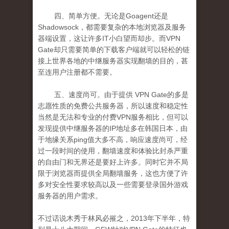
四、简单方便。无论是
Goagent
还是
Shadowsoc
k
，都需要复杂的本地浏览器及服务
器端设置，这让许多
IT
小白望而却步。而
VPN
Gate
却只需要简单的下载客户端就可以轻松的链
接上世界各地的中继服务器实现翻墙的目的，甚
至连用户注册都不需要。
五
、速度尚可。由于提供
VPN Gate
的多是
志愿性质的免费公共服务器，所以速度和稳定性
当然是无法和专业的付费
VPN
服务相比，但可以
发现提供中继服务器的
IP
地址多在韩国日本，由
于地缘关系
ping
值大多不高，响应速度尚可，经
过一段时间的使用，翻墙速度和体验比封杀严重
的
自由门
和
无界
还是要好上许多。同时它并不局
限于浏览器而提供全局翻墙服务，这也方便了许
多对安全性要求较高以及一些需要登录国外游戏
服务器的用户需求。
不过话说木秀于林风必摧之，
2013
年下半年，特