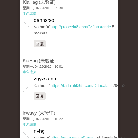
KiaHag (未验证)
星期一, 04/22/2019 - 09:30
永久连接
dahnsrso
<a href="
http://propecia8.com/">finasteride
5
mg</a>
回复
KiaHag (未验证)
星期一, 04/22/2019 - 10:01
永久连接
zqyzsump
<a href="
https://tadalafil365.com/">tadalafil
20</a>
回复
inwavy (未验证)
星期一, 04/22/2019 - 10:22
永久连接
nvhg
<a href="
https://dota.space/">cost
of flagyl</a> <a