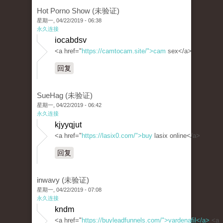
Hot Porno Show (未验证)
星期一, 04/22/2019 - 06:38
永久连接
iocabdsv
<a href="
https://camtocam.site/">cam
sex</a>
回复
SueHag (未验证)
星期一, 04/22/2019 - 06:42
永久连接
kjyyqjut
<a href="
https://lasix0.com/">buy
lasix online</a>
回复
inwavy (未验证)
星期一, 04/22/2019 - 07:08
永久连接
kndm
<a href="
https://buyleadfunnels.com/">vardenafil</a>
<a