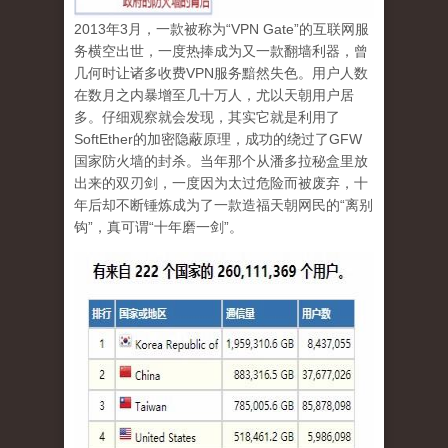
2013
年
3
月，一款被称为“
VPN
Gate
”的互联网服
务横空出世，一度热捧成为又一款翻墙利器，曾
几何时让诸多收费
VPN
服务黯然失色。用户人数
在数月之内暴增至几十万人，尤以天朝用户居
多。仔细观察就会发现，其实它就是利用了
SoftEther
的加密隐蔽原理，成功的绕过了
GFW
国家防火墙的封杀。当年那个从潘多拉秘盒里放
出来的双刃剑，一度因为太过危险而被废弃，十
年后却不断锤炼成为了一款造福天朝网民的“离别
钩”，真可谓
“
十年磨一剑
”
。