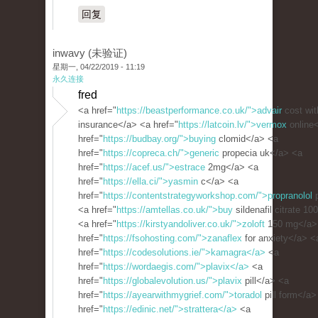
回复
inwavy (未验证)
星期一, 04/22/2019 - 11:19
永久连接
fred
<a href="
https://beastperformance.co.uk/">advair
cost wit
insurance</a> <a href="
https://latcoin.lv/">vermox
online
href="
https://budbay.org/">buying
clomid</a> <a
href="
https://copreca.ch/">generic
propecia uk</a> <a
href="
https://acef.us/">estrace
2mg</a> <a
href="
https://ella.ci/">yasmin
c</a> <a
href="
https://contentstrategyworkshop.com/">propranolol
p
<a href="
https://amtellas.co.uk/">buy
sildenafil citrate 1
<a href="
https://kirstyandoliver.co.uk/">zoloft
150 mg</a>
href="
https://fsohosting.com/">zanaflex
for anxiety</a> <
href="
https://codesolutions.ie/">kamagra</a>
<a
href="
https://wordaegis.com/">plavix</a>
<a
href="
https://globalevolution.us/">plavix
pill</a> <a
href="
https://ayearwithmygrief.com/">toradol
pill form</a>
href="
https://edinic.net/">strattera</a>
<a