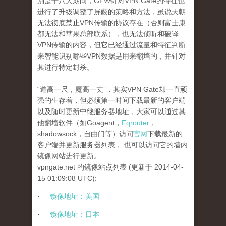
别是十八大期间，
GFW
针对
VPN Gate
的特征也
进行了升级调整了屏蔽的策略和方法，虽说天朝
无法彻底禁止
VPN
传输的协议存在（否则富士康
都无法和苹果总部联系），也无法侦听和破译
VPN
传输的内容，但它已经通过流量和特征判断
来智能识别哪些
VPN
数据是用来翻墙的，并针对
其进行特定封杀。
“
道高一尺，魔高一丈
”
，其实
VPN Gate
却一直顽
强的生存着，但必须第一时间下载最新的客户端
以及随时更新中继服务器地址，大家可以通过其
他翻墙软件（如
Goagent
，
Fqrouter
，
shadowsock
，自由门等）访问
官网
下载最新的
客户端并更新服务器列表，
也可以访问它的墙内
镜像网站进行更新。
vpngate.net
的镜像站点列表
(
更新于
2014-04-
15 01:09:08 UTC):
·
镜像地址：美国
·
镜像地址：日本