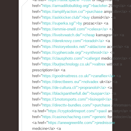
href="
https://armadillobulldog.org/">baclofen
25mg</a> <
href="
https://amplifyaction.co/">purchase
ampicillin</a> 
href="
https://askkicker.club/">buy
clomid</a> <a
href="
https://superka.sg/">by
prozac</a> <a
href="
https://emmie-oneill.com/">celexa</a>
<a
href="
https://liveitvwatch.de/">cheap
kamagra</a> <a
href="
https://dereknovy.com/">toradol</a>
<a
href="
https://historyebooks.net/">aldactone
acne</a> <a
href="
https://cyphercode.org/">synthroid</a>
<a
href="
https://clausphoto.com/">cafergot
medication</a> 
href="
https://burjtechnology.co.uk/">valtrex
without a
prescription</a> <a
href="
https://goodmattress.co.uk/">zanaflex</a>
<a
href="
https://directbeers.eu/">nolvadex
uk</a> <a
href="
https://de-cultura.cl/">propranolol</a>
<a
href="
https://blackpantherfull.de/">buspar</a>
<a
href="
https://1motorsports.com/">lisinopril</a>
<a
href="
https://directtv-bundles.com/">purchase
zithromax<
<a href="
https://cryptodirtreport.com/">paxil
anxiety</a> 
href="
https://casinochaching.com/">generic
for indocin</
<a href="
https://anewgreenlife.com/">prednisone
medicine</a> <a