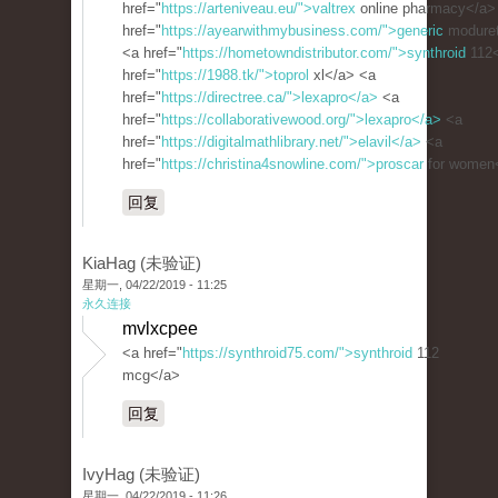
href="
https://arteniveau.eu/">valtrex
online pharmacy</a>
href="
https://ayearwithmybusiness.com/">generic
moduret
<a href="
https://hometowndistributor.com/">synthroid
112<
href="
https://1988.tk/">toprol
xl</a> <a
href="
https://directree.ca/">lexapro</a>
<a
href="
https://collaborativewood.org/">lexapro</a>
<a
href="
https://digitalmathlibrary.net/">elavil</a>
<a
href="
https://christina4snowline.com/">proscar
for women
回复
KiaHag (未验证)
星期一, 04/22/2019 - 11:25
永久连接
mvlxcpee
<a href="
https://synthroid75.com/">synthroid
112
mcg</a>
回复
IvyHag (未验证)
星期一, 04/22/2019 - 11:26