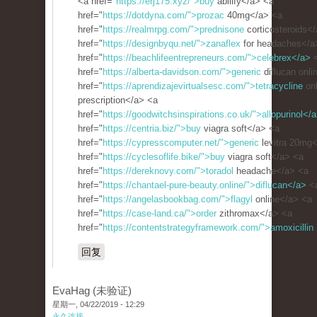
<a href="
https://erj175.xyz/">buy
abilify</a> <a
href="
https://dotdyna.com/">prozac
40mg</a> <a
href="
https://realmrpg.com/">prednisone
corticosteroids<
href="
https://designbyqu.net/">zanaflex
for headaches</a
href="
https://beachlifeentrepreneurs.com/">celebrex</a>
href="
https://alberta-davidson.com/">generic
diflucan onli
href="
https://aprendizajevirtualsesc.com/">tetracycline
onl
prescription</a> <a
href="
https://goodwitchsinspirations.co.uk/">allopurinol</
href="
https://centria.biz/">buy
viagra soft</a> <a
href="
https://cypresscomputer.net/">generic
levitra 20mg
href="
https://cyclesoflife.bike/">buy
viagra soft</a> <a
href="
https://dereknovy.com/">toradol
headache</a> <a
href="
https://chantael-pure-beauty.online/">diflucan</a>
<
href="
https://angelasbookbag.com/">flagyl
online</a> <a
href="
https://case-land.ca/">order
zithromax</a> <a
href="
https://contentstrategyframework.com/">amoxicillin
回复
EvaHag (未验证)
星期一, 04/22/2019 - 12:29
永久连接