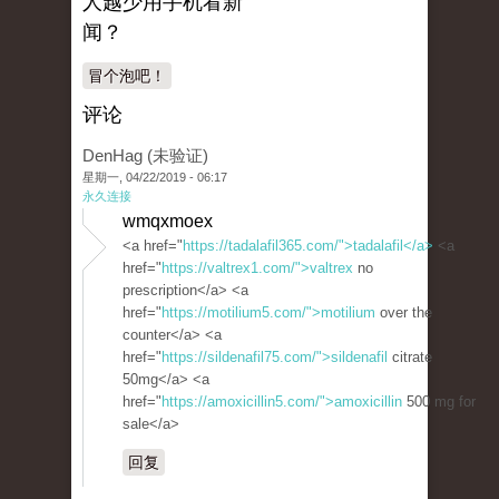
人越少用手机看新
闻？
冒个泡吧！
评论
DenHag (未验证)
星期一, 04/22/2019 - 06:17
永久连接
wmqxmoex
<a href="
https://tadalafil365.com/">tadalafil</a>
<a
href="
https://valtrex1.com/">valtrex
no
prescription</a> <a
href="
https://motilium5.com/">motilium
over the
counter</a> <a
href="
https://sildenafil75.com/">sildenafil
citrate
50mg</a> <a
href="
https://amoxicillin5.com/">amoxicillin
500 mg for
sale</a>
回复