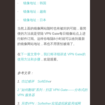
·
镜像地址：韩国
·
镜像地址：越南
·
镜像地址：日本
当然
上面的镜像网站随时也有被封的可能，最简
便的方法就是登陆
VPN Gate
每日镜像站点上进
行邮件订阅。这样你每隔
8
小时就可以收到最新
的镜像网站地址，再也不用害怕被墙了。
在
下一篇文章中，我们将详细讲述
VPN Gate
的
使用方法和步骤
，欢迎观看。
参考文章：
1.
功过难评
SoftEthe
r
2."
如何翻墙
"
系列：扫盲
VPN Gate——
分布式的
VPN
服务器
3.
另
类
V
P
N
：
S
o
f
t
e
t
h
e
r
实
现
虚
拟
家
庭
局
域
网