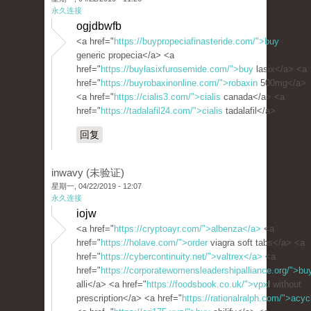
永久连接
ogjdbwfb
<a href="
https://buypropeciafinasteride.com/">buy
generic propecia</a> <a
href="
https://buylasixfurosemide.com/">buy
lasix</a> <a
href="
https://buyrobaxinonline.com/">robaxin
500mg</a>
<a href="
https://cialis3.com/">cialis
canada</a> <a
href="
https://tadalafil24.com/">cialis
tadalafil</a>
回复
inwavy (未验证)
星期一, 04/22/2019 - 12:07
永久连接
iojw
<a href="
https://cryptoayr.com/">albenza</a>
<a
href="
https://holave.com/">order
viagra soft tabs</a> <a
href="
https://cybercontinuity.net/">valtrex</a>
<a
href="
https://corporatewomensleadershipalliance.org/">bu
alli</a> <a href="
https://foodsbook.co.uk/">vpxl
without
prescription</a> <a href="
https://rationalralph.com/">acyc