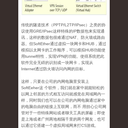
传统的隧道技术（
PPTP/L2TP/IPsec
）之类的协
议使用
GRE/IPsec
这样特殊的
IP
数据包来实现通
讯，这样的数据包很难通过
N
AT
、防火墙或路由
器。但
SoftEther
通过虚拟一块网卡和
HUB
，通过
模拟以太网卡的工作顺序，可以模拟
HUB
功能使
用
tunnel
特性，实现
VPN
的功能。使得系统把此
软件完全无碍的识别成一块网卡，实现从
Internet
透过防火墙访问内网的目标。
这样
，只要在公司的内网电脑里安装上
SoftEeher
这 个软件，我们就在家中就能轻松的
以网上邻居的方式相互访问就感觉在局域网内一
样，同时我们也可以在公司的内网电脑通过家中
的电脑自由的链接上互联网，而不 用担心公司网
管对于一些特殊网站或者聊天工具的屏蔽；即使
是上海或者广州两地相隔千里的两个网友，也可
以通过它搭建一个虚拟局域网来打
CS
游戏。