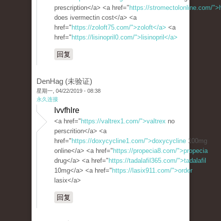
prescription</a> <a href="
https://stromectolonline.com/"
does ivermectin cost</a> <a
href="
https://zoloft75.com/">zoloft</a>
<a
href="
https://lisinopril0.com/">lisinopril</a>
回复
DenHag (未验证)
星期一, 04/22/2019 - 08:38
永久连接
lvvfhlre
<a href="
https://valtrex1.com/">valtrex
no
perscrition</a> <a
href="
https://doxycycline1.com/">doxycycline
100mg
online</a> <a href="
https://propecia8.com/">propecia
drug</a> <a href="
https://tadalafil365.com/">tadalafil
10mg</a> <a href="
https://lasix911.com/">order
lasix</a>
回复