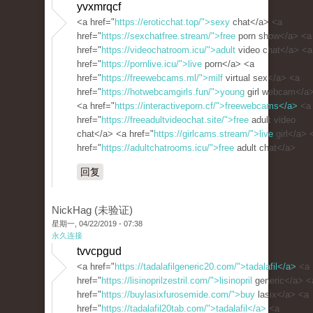
yvxmrqcf
<a href="
https://eroticchat.top/">sexy
chat</a> <a
href="
https://sexchatfree.stream/">free
porn show</a> <a
href="
https://videochatroom.icu/">adult
video chat</a> <a
href="
https://pornlive.icu/">live
porn</a> <a
href="
https://freewebcams.ml/">milf
virtual sex</a> <a
href="
https://hotwebcamgirls.fun/">young
girl webcam</a
<a href="
https://interactiveporn.cf/">freewebcams</a>
<a
href="
https://freeadultvideochat.site/">free
adult video
chat</a> <a href="
https://girlcams.stream/">live
girl</a> 
href="
https://adultchatrooms.icu/">free
adult chat</a>
回复
NickHag (未验证)
星期一, 04/22/2019 - 07:38
永久连接
tvvcpgud
<a href="
https://tadalafilgeneric20.com/">tadalafil</a>
<a
href="
https://lisinoprilzestril.com/">lisinopril
generic</a> <
href="
https://buylasixfurosemide.com/">buy
lasix</a> <a
href="
https://tadalafil20tab.com/">tadalafil</a>
<a