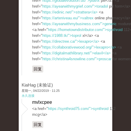
href="
https://globalevolution.us/">plavix
pill</a> <a
href="
https://ayearwithmygrief.com/">toradol
pill form</a>
href="
https://edinic.net/">strattera</a>
<a
href="
https://arteniveau.eu/">valtrex
online pharmacy</a>
href="
https://ayearwithmybusiness.com/">generic
moduret
<a href="
https://hometowndistributor.com/">synthroid
112<
href="
https://1988.tk/">toprol
xl</a> <a
href="
https://directree.ca/">lexapro</a>
<a
href="
https://collaborativewood.org/">lexapro</a>
<a
href="
https://digitalmathlibrary.net/">elavil</a>
<a
href="
https://christina4snowline.com/">proscar
for women
回复
KiaHag (未验证)
星期一, 04/22/2019 - 11:25
永久连接
mvlxcpee
<a href="
https://synthroid75.com/">synthroid
112
mcg</a>
回复