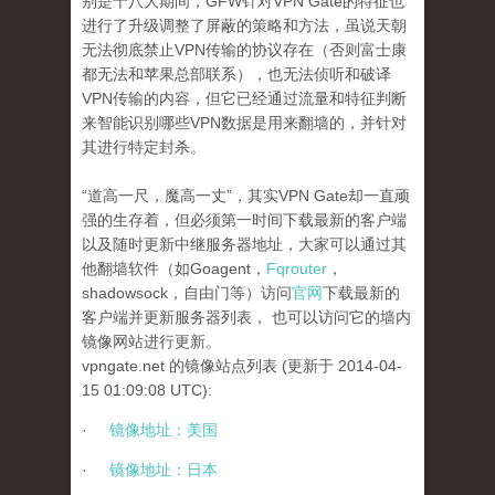
别是十八大期间，
GFW
针对
VPN Gate
的特征也
进行了升级调整了屏蔽的策略和方法，虽说天朝
无法彻底禁止
VPN
传输的协议存在（否则富士康
都无法和苹果总部联系），也无法侦听和破译
VPN
传输的内容，但它已经通过流量和特征判断
来智能识别哪些
VPN
数据是用来翻墙的，并针对
其进行特定封杀。
“
道高一尺，魔高一丈
”
，其实
VPN Gate
却一直顽
强的生存着，但必须第一时间下载最新的客户端
以及随时更新中继服务器地址，大家可以通过其
他翻墙软件（如
Goagent
，
Fqrouter
，
shadowsock
，自由门等）访问
官网
下载最新的
客户端并更新服务器列表，
也可以访问它的墙内
镜像网站进行更新。
vpngate.net
的镜像站点列表
(
更新于
2014-04-
15 01:09:08 UTC):
·
镜像地址：美国
·
镜像地址：日本