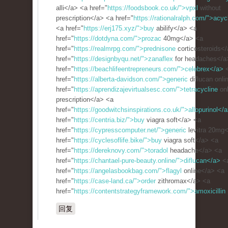
alli</a> <a href="
https://foodsbook.co.uk/">vpxl
without
prescription</a> <a href="
https://rationalralph.com/">acyc
<a href="
https://erj175.xyz/">buy
abilify</a> <a
href="
https://dotdyna.com/">prozac
40mg</a> <a
href="
https://realmrpg.com/">prednisone
corticosteroids<
href="
https://designbyqu.net/">zanaflex
for headaches</a
href="
https://beachlifeentrepreneurs.com/">celebrex</a>
href="
https://alberta-davidson.com/">generic
diflucan onli
href="
https://aprendizajevirtualsesc.com/">tetracycline
onl
prescription</a> <a
href="
https://goodwitchsinspirations.co.uk/">allopurinol</
href="
https://centria.biz/">buy
viagra soft</a> <a
href="
https://cypresscomputer.net/">generic
levitra 20mg
href="
https://cyclesoflife.bike/">buy
viagra soft</a> <a
href="
https://dereknovy.com/">toradol
headache</a> <a
href="
https://chantael-pure-beauty.online/">diflucan</a>
<
href="
https://angelasbookbag.com/">flagyl
online</a> <a
href="
https://case-land.ca/">order
zithromax</a> <a
href="
https://contentstrategyframework.com/">amoxicillin
回复