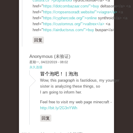
cultura.cl/">propranolol
hydrochloride</a> <a
href="
https://dotcombazaar.com/">buy
deltasone</a> <a
href="
https://cropsensoradt.website/">viagra</a>
<a
href="
https://cyphercode.org/">online
synthroid</a> <a
href="
https://customrus.org/">valtrex</a>
<a
href="
https://airductsrus.com/">buy
buspar</a>
回复
Anonymous (未验证)
星期一, 04/22/2019 - 08:02
永久连接
冒个泡吧！ | 泡泡
Wow, this paragraph is fastidious, my younger
sister is analyzing these things, so
I am going to inform her.
Feel free to visit my web page minecraft -
http://bit.ly/2G3nYWh
回复