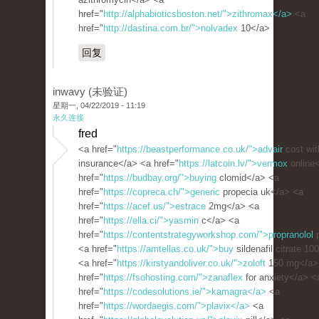
href="
http://alphabioticsboston.net/">zithromax</a>
<a
href="
http://dastina.com.br/">nolvadex
10</a>
回复
inwavy (未验证)
星期一, 04/22/2019 - 11:19
永久连接
fred
<a href="
https://beastperformance.co.uk/">advair
cost wit
insurance</a> <a href="
https://latcoin.lv/">vermox
online
href="
https://budbay.org/">buying
clomid</a> <a
href="
https://copreca.ch/">generic
propecia uk</a> <a
href="
https://acef.us/">estrace
2mg</a> <a
href="
https://ella.ci/">yasmin
c</a> <a
href="
https://contentstrategyworkshop.com/">propranolol
p
<a href="
https://amtellas.co.uk/">buy
sildenafil citrate 1
<a href="
https://kirstyandoliver.co.uk/">zoloft
150 mg</a>
href="
https://fsohosting.com/">zanaflex
for anxiety</a> <
href="
https://codesolutions.ie/">kamagra</a>
<a
href="
https://wordaegis.com/">plavix</a>
<a