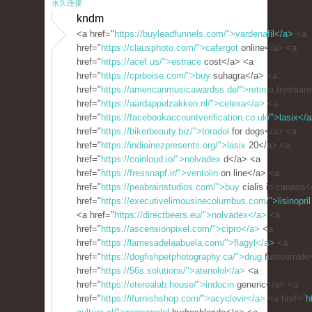
永久连接
kndm
<a href="
https://buyleadfunnels.com/">vardenafil</a>
<a
href="
https://clausphoto.com/">cafergot
online</a> <a
href="
https://acef.us/">estrace
cost</a> <a
href="
https://cprboise.com/">buy
suhagra</a> <a
href="
https://americanmusicawardss.de/">retin
a tretinoin
href="
https://aardappelzakken.nl/">celexa</a>
<a
href="
https://facebookaccountverification.co.uk/">lasix</
href="
https://bikerbeauty.biz/">toradol
for dogs</a> <a
href="
https://indiainezpresents.org/">lasix
20</a> <a
href="
https://coinloud.io/">nolvadex
d</a> <a
href="
https://fressnapf.ir/">ventolin
on line</a> <a
href="
https://peabrainstudios.com/">buy
cialis in canada<
href="
https://executivelimousinecolumbus.com/">lisinopril
<a href="
https://directbeers.eu/">nolvadex</a>
<a
href="
https://ascensionpixel.com/">cipro</a>
<a
href="
https://lamesadelaabuela.com/">flagyl</a>
<a
href="
https://dogfishpetphotography.ca/">drug
furosemide
href="
https://56s.solutions/">atenolol</a>
<a
href="
https://eterealab.house/">indocin
generic</a> <a
href="
https://ifurnishshop.com/">acyclovir</a>
<a href="
h