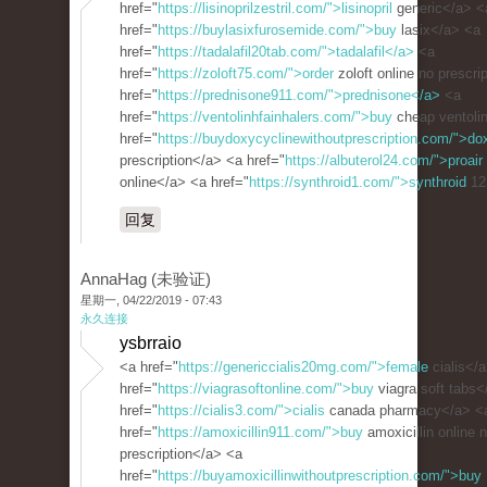
href="
https://lisinoprilzestril.com/">lisinopril
generic</a> <
href="
https://buylasixfurosemide.com/">buy
lasix</a> <a
href="
https://tadalafil20tab.com/">tadalafil</a>
<a
href="
https://zoloft75.com/">order
zoloft online no prescri
href="
https://prednisone911.com/">prednisone</a>
<a
href="
https://ventolinhfainhalers.com/">buy
cheap ventoli
href="
https://buydoxycyclinewithoutprescription.com/">do
prescription</a> <a href="
https://albuterol24.com/">proair
online</a> <a href="
https://synthroid1.com/">synthroid
12
回复
AnnaHag (未验证)
星期一, 04/22/2019 - 07:43
永久连接
ysbrraio
<a href="
https://genericcialis20mg.com/">female
cialis</
href="
https://viagrasoftonline.com/">buy
viagra soft tabs<
href="
https://cialis3.com/">cialis
canada pharmacy</a> <
href="
https://amoxicillin911.com/">buy
amoxicillin online 
prescription</a> <a
href="
https://buyamoxicillinwithoutprescription.com/">buy