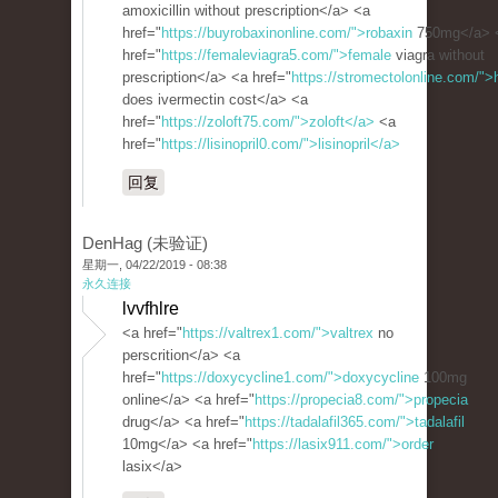
amoxicillin without prescription</a> <a
href="
https://buyrobaxinonline.com/">robaxin
750mg</a> 
href="
https://femaleviagra5.com/">female
viagra without
prescription</a> <a href="
https://stromectolonline.com/"
does ivermectin cost</a> <a
href="
https://zoloft75.com/">zoloft</a>
<a
href="
https://lisinopril0.com/">lisinopril</a>
回复
DenHag (未验证)
星期一, 04/22/2019 - 08:38
永久连接
lvvfhlre
<a href="
https://valtrex1.com/">valtrex
no
perscrition</a> <a
href="
https://doxycycline1.com/">doxycycline
100mg
online</a> <a href="
https://propecia8.com/">propecia
drug</a> <a href="
https://tadalafil365.com/">tadalafil
10mg</a> <a href="
https://lasix911.com/">order
lasix</a>