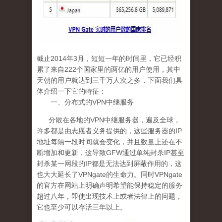
截止
2014
年
3
月
，短短一年的时间里，它已经积
累了来自
222
个国家里的两亿的用户使用，其中
天朝的用户就达到三千万人次之多，下面我们具
体介绍一下它的特征：
一、分布式的
VPN
中继服务
分散在各地的
VPN
中继服务器，遍及全球，
许多都是由志愿者义务提供的，这些服务器的
IP
地址每隔一段时间就会变化，并且数量上还在不
断增加和更新，这导致
GFW
通过单纯封杀
IP
甚至
封杀某一网段的
IP
都是无法达到屏蔽作用的，这
也大大延长了
VPNgate
的生命力。同时
VPNgate
的官方在网站上明确声明希望能保持稳定的服务
超过八年，即使出现技术上或者法律上的问题，
它也至少可以存活三年以上。