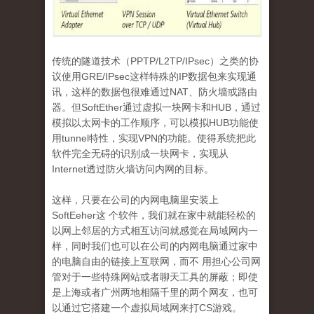
传统的隧道技术（
PPTP/L2TP/IPsec
）之类的协
议使用
GRE/IPsec
这样特殊的
IP
数据包来实现通
讯，这样的数据包很难通过
N
AT
、防火墙或路由
器。但
SoftEther
通过虚拟一块网卡和
HUB
，通过
模拟以太网卡的工作顺序，可以模拟
HUB
功能使
用
tunnel
特性，实现
VPN
的功能。使得系统把此
软件完全无碍的识别成一块网卡，实现从
Internet
透过防火墙访问内网的目标。
这样
，只要在公司的内网电脑里安装上
SoftEeher
这 个软件，我们就在家中就能轻松的
以网上邻居的方式相互访问就感觉在局域网内一
样，同时我们也可以在公司的内网电脑通过家中
的电脑自由的链接上互联网，而不 用担心公司网
管对于一些特殊网站或者聊天工具的屏蔽；即使
是上海或者广州两地相隔千里的两个网友，也可
以通过它搭建一个虚拟局域网来打
CS
游戏。