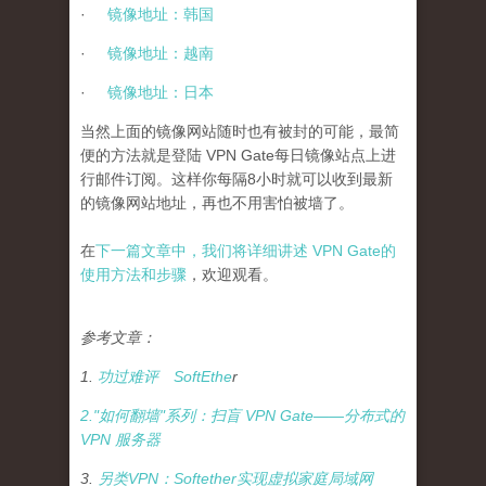
·
镜像地址：韩国
·
镜像地址：越南
·
镜像地址：日本
当然
上面的镜像网站随时也有被封的可能，最简
便的方法就是登陆
VPN Gate
每日镜像站点上进
行邮件订阅。这样你每隔
8
小时就可以收到最新
的镜像网站地址，再也不用害怕被墙了。
在
下一篇文章中，我们将详细讲述
VPN Gate
的
使用方法和步骤
，欢迎观看。
参考文章：
1.
功过难评
SoftEthe
r
2."
如何翻墙
"
系列：扫盲
VPN Gate——
分布式的
VPN
服务器
3.
另
类
V
P
N
：
S
o
f
t
e
t
h
e
r
实
现
虚
拟
家
庭
局
域
网