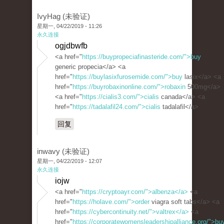
IvyHag (未验证)
星期一, 04/22/2019 - 11:26
永久连接
ogjdbwfb
<a href="
https://buypropeciafinasteride.com/">buy
generic propecia</a> <a
href="
https://buylasixfurosemide.com/">buy
lasix</a> <a
href="
https://buyrobaxinonline.com/">robaxin
500mg</a>
<a href="
https://cialis3.com/">cialis
canada</a> <a
href="
https://tadalafil24.com/">cialis
tadalafil</a>
回复
inwavy (未验证)
星期一, 04/22/2019 - 12:07
永久连接
iojw
<a href="
https://cryptoayr.com/">albenza</a>
<a
href="
https://holave.com/">order
viagra soft tabs</a> <a
href="
https://cybercontinuity.net/">valtrex</a>
<a
href="
https://corporatewomensleadershipalliance.org/">bu