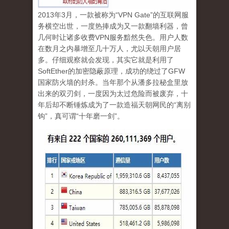
2013
年
3
月，一款被称为“
VPN
Gate
”的互联网服
务横空出世，一度热捧成为又一款翻墙利器，曾
几何时让诸多收费
VPN
服务黯然失色。用户人数
在数月之内暴增至几十万人，尤以天朝用户居
多。仔细观察就会发现，其实它就是利用了
SoftEther
的加密隐蔽原理，成功的绕过了
GFW
国家防火墙的封杀。当年那个从潘多拉秘盒里放
出来的双刃剑，一度因为太过危险而被废弃，十
年后却不断锤炼成为了一款造福天朝网民的“离别
钩”，真可谓
“
十年磨一剑
”
。