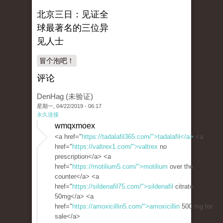
北京三日：见证全
球最著名的三位异
见人士
冒个泡吧！
评论
DenHag (未验证)
星期一, 04/22/2019 - 06:17
永久连接
wmqxmoex
<a href="
https://tadalafil365.com/">tadalafil</a>
<a
href="
https://valtrex1.com/">valtrex
no
prescription</a> <a
href="
https://motilium5.com/">motilium
over the
counter</a> <a
href="
https://sildenafil75.com/">sildenafil
citrate
50mg</a> <a
href="
https://amoxicillin5.com/">amoxicillin
500 mg for
sale</a>