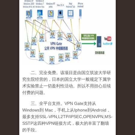
二、完全免费。该项目是由国立筑波大学研
究生院经营的，日本的国立大学一般规定下属学
术实验禁止一切盈利性活动。所以不用担心后续
付费的问题。
三、全平台支持。
VPN
Gate
支持从
Windows
到
Mac
，手机上从
Iphone
到
Android
，
最多支持
SSL-VPN,L2TP/IPSEC,OPENVPN,MS-
SSTP
这四种
VPN
链接方式，极大的丰富了翻墙
的手段。