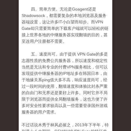
四、简单方便。无论是
Goagent
还是
Shadowsoc
k
，都需要复杂的本地浏览器及服务
器端设置，这让许多
IT
小白望而却步。而
VPN
Gate
却只需要简单的下载客户端就可以轻松的链
接上世界各地的中继服务器实现翻墙的目的，甚
至连用户注册都不需要。
五
、速度尚可。由于提供
VPN Gate
的多是
志愿性质的免费公共服务器，所以速度和稳定性
当然是无法和专业的付费
VPN
服务相比，但可以
发现提供中继服务器的
IP
地址多在韩国日本，由
于地缘关系
ping
值大多不高，响应速度尚可，经
过一段时间的使用，翻墙速度和体验比封杀严重
的
自由门
和
无界
还是要好上许多。同时它并不局
限于浏览器而提供全局翻墙服务，这也方便了许
多对安全性要求较高以及一些需要登录国外游戏
服务器的用户需求。
不过话说木秀于林风必摧之，
2013
年下半年，特