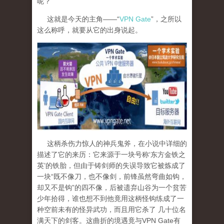
呢？
这就是今天的主角——“
VPN Gate
”，之所以
这么称呼，就要从它的出身说起。
这柄杀伤力惊人的神兵鬼斧，在小说中详细的
描述了它的来历：它来源于一块号称‘东方金铁之
英’的铁胎，但由于铸剑师的失误导致它被炼成了
一块“既不像刀，也不像剑，前锋虽然弯曲如钩，
却又不是钩”的四不像，后被遗弃山谷为一个贫苦
少年拾得，谁也想不到他竟用这柄怪钩练成了一
种空前未有的怪异武功，而且用它杀了 几十位名
满天下的剑客。这曲折的境遇竟与
VPN Gate
有