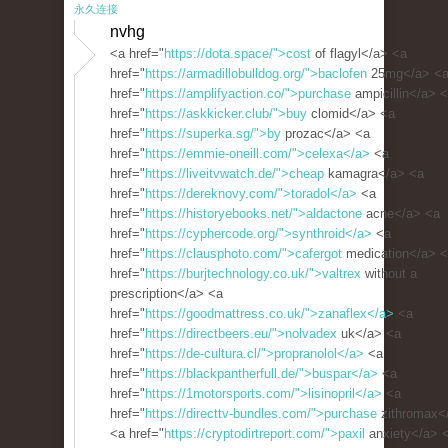
永久连接
nvhg
<a href="
https://dota.space/">cost
of flagyl</a> <a
href="
https://armadillobulldog.org/">baclofen
25mg</a> <
href="
https://amplifyaction.co/">purchase
ampicillin</a> 
href="
https://askkicker.club/">buy
clomid</a> <a
href="
https://superka.sg/">by
prozac</a> <a
href="
https://emmie-oneill.com/">celexa</a>
<a
href="
https://liveitvwatch.de/">cheap
kamagra</a> <a
href="
https://dereknovy.com/">toradol</a>
<a
href="
https://historyebooks.net/">aldactone
acne</a> <a
href="
https://cyphercode.org/">synthroid</a>
<a
href="
https://clausphoto.com/">cafergot
medication</a> 
href="
https://burjtechnology.co.uk/">valtrex
without a
prescription</a> <a
href="
https://goodmattress.co.uk/">zanaflex</a>
<a
href="
https://directbeers.eu/">nolvadex
uk</a> <a
href="
https://de-cultura.cl/">propranolol</a>
<a
href="
https://blackpantherfull.de/">buspar</a>
<a
href="
https://1motorsports.com/">lisinopril</a>
<a
href="
https://directtv-bundles.com/">purchase
zithromax<
<a href="
https://cryptodirtreport.com/">paxil
anxiety</a> 