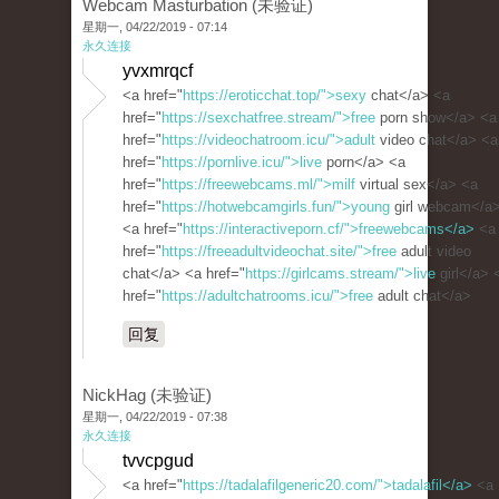
Webcam Masturbation (未验证)
星期一, 04/22/2019 - 07:14
永久连接
yvxmrqcf
<a href="
https://eroticchat.top/">sexy
chat</a> <a
href="
https://sexchatfree.stream/">free
porn show</a> <a
href="
https://videochatroom.icu/">adult
video chat</a> <a
href="
https://pornlive.icu/">live
porn</a> <a
href="
https://freewebcams.ml/">milf
virtual sex</a> <a
href="
https://hotwebcamgirls.fun/">young
girl webcam</a
<a href="
https://interactiveporn.cf/">freewebcams</a>
<a
href="
https://freeadultvideochat.site/">free
adult video
chat</a> <a href="
https://girlcams.stream/">live
girl</a> 
href="
https://adultchatrooms.icu/">free
adult chat</a>
回复
NickHag (未验证)
星期一, 04/22/2019 - 07:38
永久连接
tvvcpgud
<a href="
https://tadalafilgeneric20.com/">tadalafil</a>
<a