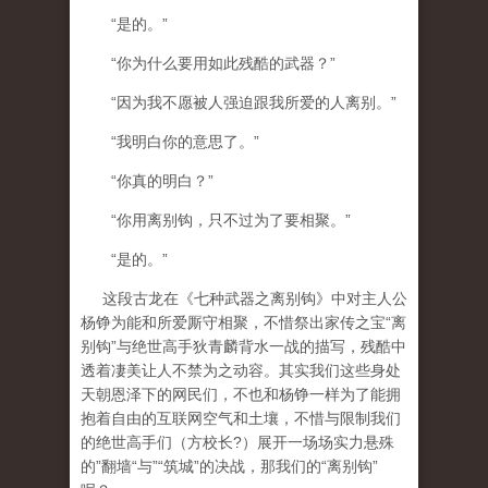
“是的。”
“你为什么要用如此残酷的武器？”
“因为我不愿被人强迫跟我所爱的人离别。”
“我明白你的意思了。”
“你真的明白？”
“你用离别钩，只不过为了要相聚。”
“是的。”
这段古龙在《七种武器之离别钩》中对主人公
杨铮为能和所爱厮守相聚，不惜祭出家传之宝“离
别钩”与绝世高手狄青麟背水一战的描写，残酷中
透着凄美让人不禁为之动容。其实我们这些身处
天朝恩泽下的网民们，不也和杨铮一样为了能拥
抱着自由的互联网空气和土壤，不惜与限制我们
的绝世高手们（方校长
?
）展开一场场实力悬殊
的”翻墙“与”“筑城”的决战，那我们的“离别钩”