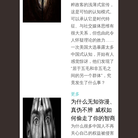
粹政客的浅薄式宣传，
这是可怕的认知模式。
可以承认它是时代特
征、与社交媒体思维有
很大关系，但也由此令
人怀疑理论的效力……
一次美国大选暴露太多
中国式认知，开始有人
感觉惊讶，他们发现了
“居于五毛和非五毛之
间的另一个群体”，究
竟发生了什么事？
更多
为什么无知弥漫、
真伪不辨 威权如
何偷走了你的智商
为什么很多中国人不再
关心自己的权益被侵害