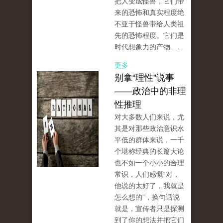
把人变成怪兽，它们带
来的恐怖和真实程度绝
不亚于怪兽带给人类祖
先的恐怖程度。它们是
时代想象力的产物……
更多
别拿“理性”说事
——政治中的非理
性推理
对大多数人们来说，尤
其是对那些政治意识水
平低的群体来说，一千
个堪称经典的长篇大论
也不如一个小小的合理
常识，人们感慨“对，
他说的太好了，我就是
怎么想的”，换句话说
就是，宣传者只是探测
到了你的想法并把它们