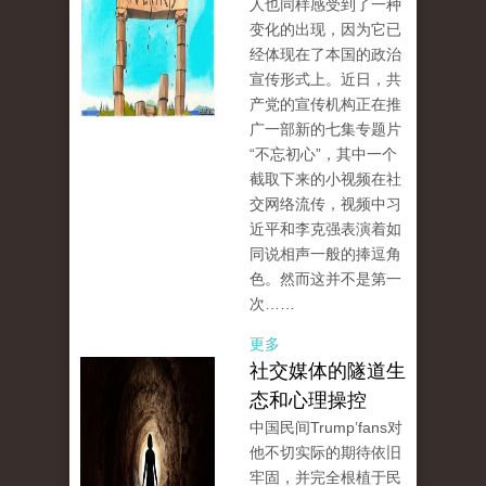
人也同样感受到了一种
变化的出现，因为它已
经体现在了本国的政治
宣传形式上。近日，共
产党的宣传机构正在推
广一部新的七集专题片
“不忘初心”，其中一个
截取下来的小视频在社
交网络流传，视频中习
近平和李克强表演着如
同说相声一般的捧逗角
色。然而这并不是第一
次……
更多
社交媒体的隧道生
态和心理操控
中国民间Trump’fans对
他不切实际的期待依旧
牢固，并完全根植于民