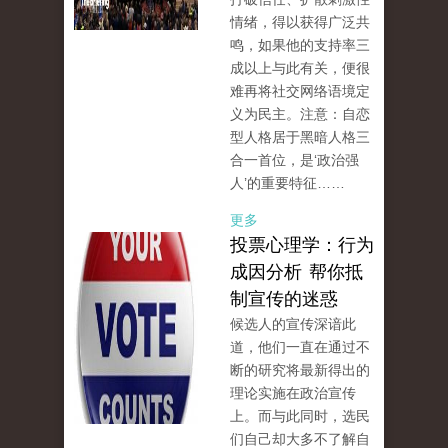
情绪，得以获得广泛共
鸣，如果他的支持率三
成以上与此有关，便很
难再将社交网络语境定
义为民主。注意：自恋
型人格居于黑暗人格三
合一首位，是‘政治强
人’的重要特征……
更多
投票心理学：行为
成因分析 帮你抵
制宣传的迷惑
候选人的宣传深谙此
道，他们一直在通过不
断的研究将最新得出的
理论实施在政治宣传
上。而与此同时，选民
们自己却大多不了解自