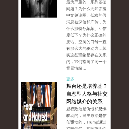
最为严重的一系列基础
问题？为什么无知弥漫
中文舆论圈、低端的假
消息被深信和广传，为
什么抓特务频频、互信
度低下？为什么正确的
废话、空洞的口号一直
有那么大的驱动力…其
实这些现象是存在关系
的，它们指向了同一个
背景情绪…
更多
舞台还是培养基？
自恋型人格与社交
网络媒介的关系
威权政治是仇恨和恐惧
驱动的，民主政治是信
任驱动的，Trump通过
打破信任、扩散刺激性