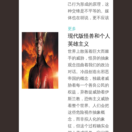
己行为形成的原理，这
种交锋是不平等的。媒
体也在胡说，更不应该
更多
现代版怪兽和个人
英雄主义
世界上散落着巨大而棘
手的威胁，怪异的抽象
观念扭曲着我们的政治
对话。冷战创造出邪恶
帝国的概念，独裁者威
胁着每一个善良公民的
权益，异教徒威胁着伊
斯兰教，恐怖主义威胁
着整个世界。人们会把
这些危险视作抽象概
念，而非拟人化的象
征，但这个过程确实会