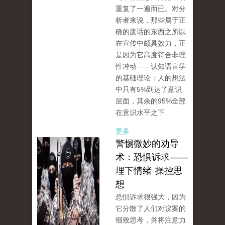
重复了一遍而已。对分
析者来说，那些属于正
确的废话的东西之所以
在宣传中颇具效力，正
是因为它高度符合非理
性冲动——认知语言学
的基础理论：人的想法
中只有5%到达了意识
层面，其余的95%全部
在意识水平之下
更多
警惕微妙的劝导
术：恐惧诉求——
埋下情绪 操控思
想
恐惧诉求很强大，因为
它分散了人们对议案的
细致思考，并将注意力