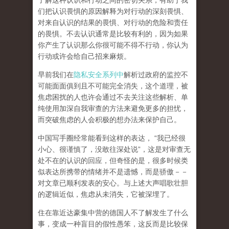
了解这种认识和行动之间的密切关系，有助于我
们把认识畏惧的原因解释为对行动的深刻畏惧、
对来自认识的结果的畏惧、对行动的危险和责任
的畏惧。不去认识通常是比较有利的，因为如果
你产生了认识那么你很可能不得不行动，你认为
行动或许会给自己招来麻烦。
早前我们在
隐私安全系列中
解析过政府的监控不
可能面面俱到且不可能完全消失，这个道理，被
焦虑困扰的人也许会通过不去关注这些解析、单
纯使用加深自我审查的方法来避免更多的担忧，
而突破焦虑的人会积极的想办法来保护自己。
中国写手圈经常能看到这样的表达， “我已经很
小心、很谨慎了，没敢往深处说”，这是对审查无
处不在的认识的回应，但奇怪的是，很多时候类
似表达所携带的情绪并不是遗憾，而是骄傲－－
对文章已顺利发表的安心。与上述大声唱歌壮胆
的逻辑近似，焦虑从未消失，它被深埋了。
住在靠近达豪集中营的德国人不了解发生了什么
事，变成一种盲目的假性愚笨，这反而是比较保