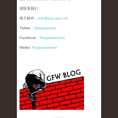
请联系我们：
电子邮件：
info@pao-pao.net
Twitter：
@paopaonet
Facebook：
Paopaonetizen
Weibo:
Paopaonetizen
gfw_blog_small.jpg