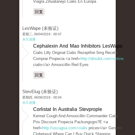
Viagra Zihuatanejo Cialis En Europa
回复
LesWape (未验证)
星期二, 06/04/2019 - 00:47
永久连接
Cephalexin And Mao Inhibitors LesWape
Cialis Lilly Original Cialis Rezeptfrei 5mg Receta
Comprar Propecia <a href=
http://drisdol.com>online
cialis</a> Amoxicillin Red Eyes
回复
StevElug (未验证)
星期四, 06/06/2019 - 00:04
永久连接
Corlistat In Australia Stevprople
Kennel Cough And Amoxicillin Commander Cialis
Prix Discount Propecia Packungsgro?E <a
href=
http://uscagsa.com>cialis
prices</a> Generic
Clobetasol Where Can I Buy Quick Shipping