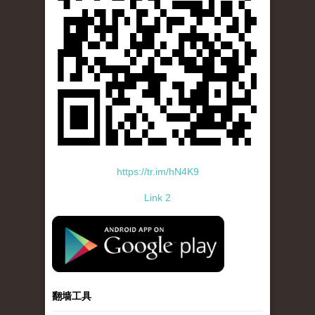
https://tr.im/hN4K9
Link 2
standard-icon-googleplay-app-store.png
翻墙工具