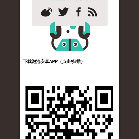
下载泡泡安卓APP（点击/扫描）