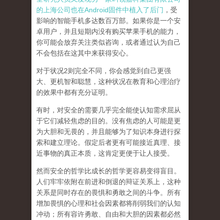
的上海公司也在Android固件中植入了后门
，受
影响的智能手机多达数百万部。如果你是一个安
卓用户，并且短期内没有购买苹果手机的能力，
你可能会放弃关注类似咨询，或者通过认为自己
不会包括在这其中来获得安心。
对于状况2则完全不同，你会感觉到自己更强
大、更机智和聪慧，这种状况在教育和心理治疗
的效果中都有充分证明。
有时，对安全的需要几乎完全能使认知需求屈从
于它们减轻焦虑的目的。没有焦虑的人可能是更
为大胆和无畏的，并且能够为了知识本身进行探
索和建立理论。假定后者更有可能接近真理、接
近事物的真正本质，这肯定更便于让人接受。
然而安全的哲学比成长的哲学更容易变得盲目。
人们牢牢依附在前进和倒退的辩证关系上，这种
关系是同时存在的畏惧和勇敢之间的斗争。所有
增加畏惧的心理和社会因素都将削弱我们的认知
冲动；所有容许勇敢、自由和大胆的因素都必然