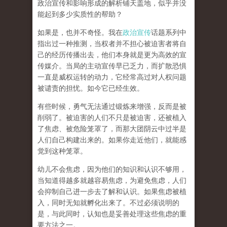
政治宣传和影响形成的解析铺天盖地，似乎并没
能起到多少实质性的帮助？
如果是，也并不奇怪。我在
政治宣传
话题系列中
指出过一种推测，当权者并不担心被迫害者将自
己的经历传播出去，他们本身就是更为高效的宣
传媒介。当局的主动宣传早已乏力，而扩散恐惧
一直是威权运转的动力，它经常高过对人权问题
被谴责的担忧。如今它已经生效。
有些时候，勇气无法通过锻炼来增强，反而是被
削弱了。被迫害的人们不只是被迫害，还被植入
了焦虑、被危险笼罩了，而那大团阴云中过半是
人们自己构建出来的。如果你走近他们，就能感
觉到这种笼罩。
幼儿不会焦虑，因为他们的知识和认识不够用，
当知道得越多就越容易焦虑，为避免焦虑，人们
会抑制自己进一步去了解和认识。如果焦虑被植
入，同时无知就孵化出来了。不过必须说明的
是，与此同时，认知也是妥善处理这些焦虑的重
要方法之一。