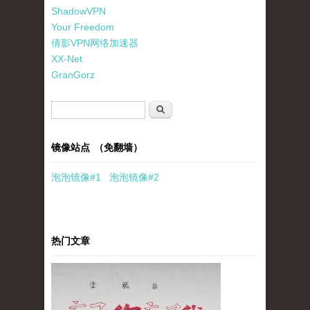
ShadowVPN
Your Freedom
倩影VPN网络加速器
XX-Net
GranGorz
搜索表单
搜索
镜像站点 （免翻墙）
泡泡
镜像
#1
泡泡
镜像#2
热门文章