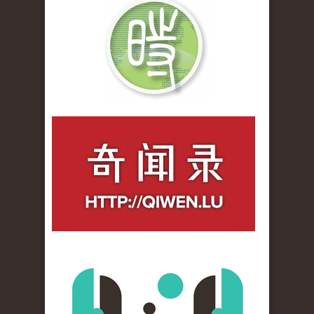
qiwenlu_logo.jpg