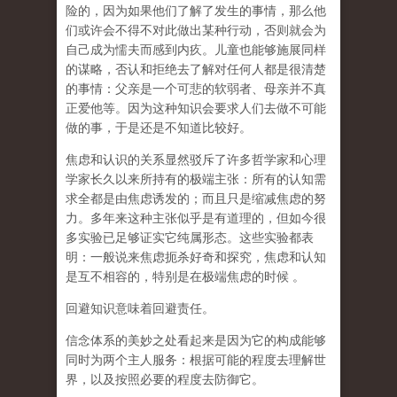
险的，因为如果他们了解了发生的事情，那么他
们或许会不得不对此做出某种行动，否则就会为
自己成为懦夫而感到内疚。儿童也能够施展同样
的谋略，否认和拒绝去了解对任何人都是很清楚
的事情：父亲是一个可悲的软弱者、母亲并不真
正爱他等。因为这种知识会要求人们去做不可能
做的事，于是还是不知道比较好。
焦虑和认识的关系显然驳斥了许多哲学家和心理
学家长久以来所持有的极端主张：所有的认知需
求全都是由焦虑诱发的；而且只是缩减焦虑的努
力。多年来这种主张似乎是有道理的，但如今很
多实验已足够证实它纯属形态。这些实验都表
明：一般说来焦虑扼杀好奇和探究，焦虑和认知
是互不相容的，特别是在极端焦虑的时候 。
回避知识意味着回避责任。
信念体系的美妙之处看起来是因为它的构成能够
同时为两个主人服务：根据可能的程度去理解世
界，以及按照必要的程度去防御它。