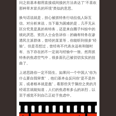
问之前基本都用直接或间接的方法表达了“不喜欢
那种草木皆兵的环境”类似的意思。
换句话说就是，担心被抓特务行动拉低人际互
信。对分析来说，当下最为困难的是，几乎无从
区分究竟是真的有特务，还是来自圈子纠纷中的
彼此厌恶。资历人士会告诉你：的确有特务在渗
透民主派群体，曾经的某某等，你能听到很多“经
验”。但是否想过，曾经有不代表永远有和随时
有、当下存在的不一定就与经验中一致。然而抓
特务的焦虑空气中，很多面孔已被切切实实的扭
曲了。
上述思路你一定不陌生。如果问一个中国人“你为
什么要自我审查” ，他们基本会反问你“是不是外
宾，或者根本就是蠢”，看那些关于脑控之类的月
经谣言就能知道，人们的焦虑有多么的浓烈，以
至于感觉不到自己正处于焦虑中。