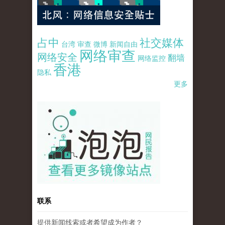
占中
社交媒体
台湾
审查
微博
新闻自由
网络审查
网络安全
翻墙
网络监控
香港
隐私
更多
pao-pao-banner-mirror-site-120814.jpg
联系
提供新闻线索或者希望成为作者？