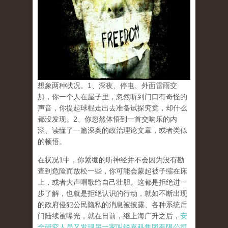
想象两种状况。1、深夜、停电、外面雷雨交
加，你一个人在屋子里，忽然听到门口有奇怪的
声音，你提起球棍走出去准备试探究竟，却什么
都没发现。2、你忽然体悟到一首交响乐的内
涵、读懂了一篇深奥的政治理论文章，或者类似
的顿悟。
在状况1中，你紧绷的听神经并不会因为没有勘
查到危险而放松一些，你可能会蒙起被子缩在床
上，或者大声唱歌给自己壮胆。这都是拒绝进一
步了解，也就是拒绝认识的行动，就如不断出现
的政府侵犯公民隐私的消息被披露、各种系统后
门陆续被曝光，就在日前，继上海广升之后，
安
全研究人员又发现另一家叫锐嘉科集团有限公司