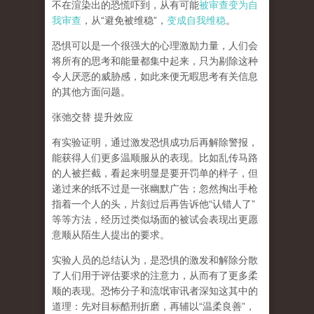
不在渲染出的恐慌吓到，从有可能
被审查变为自
我审查
，从“避免被维稳”，
变成自我维稳
。
恐惧可以是一个很强大的心理激励力量，人们会
将所有的思考和能量都集中起来，只为剔除这种
令人厌恶的威胁感，如此来便无暇思考有关信息
的其他方面问题。
张弛交替 提升效应
有实验证明，
通过激发恐惧成功后再解除警报，
能获得人们更多温顺服从的表现
。比如乱传马路
的人被拦截，看起来明显是要开罚单的样子，但
递过来的纸不过是一张幽默广告；忽然掏出手枪
指着一个人的头，片刻过后再告诉他“认错人了”
等等方法，经历过类似场面的被试会表现出更愿
意顺从陌生人提出的要求。
实验人员的总结认为，是恐惧的激发和解除分散
了人们用于评估要求的注意力，从而有了更多柔
顺的表现。恐怖分子和流氓审讯者深知这其中的
道理：先对目标酷刑折磨，再辅以“温柔良善”，