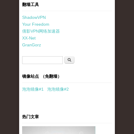
翻墙工具
ShadowVPN
Your Freedom
倩影VPN网络加速器
XX-Net
GranGorz
搜索表单
搜索
镜像站点 （免翻墙）
泡泡
镜像
#1
泡泡
镜像#2
热门文章