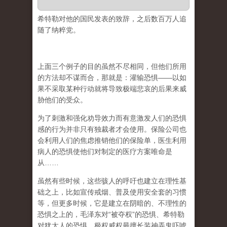
希特勒对他的国民发表的致辞，之后数百万人追
随了纳粹党。
上面三个例子的目的虽然不尽相同，但他们所用
的方法却不谋而合，那就是：
灌输恐惧——以如
果不采取某种行动就将导致极端悲哀的后果来威
胁他们的受众。
为了刺激和强化劝导效力而有意激发人们的恐惧
感的行为并非只有独裁者才会使用。保险公司也
会利用人们的焦虑推销他们的保险单，医生利用
病人的恐惧使他们对制定的医疗方案唯命是
从……
虽然有些时候，这些骇人的呼吁也建立在理性基
础之上，比如宣传戒烟、普及使用安全套的习惯
等，但更多时候，它是
建立在阴暗的、不理性的
恐惧之上
的，毛泽东对“被夺权”的恐惧、希特勒
对犹太人的恐惧，极权威权最擅长装神弄鬼吓唬