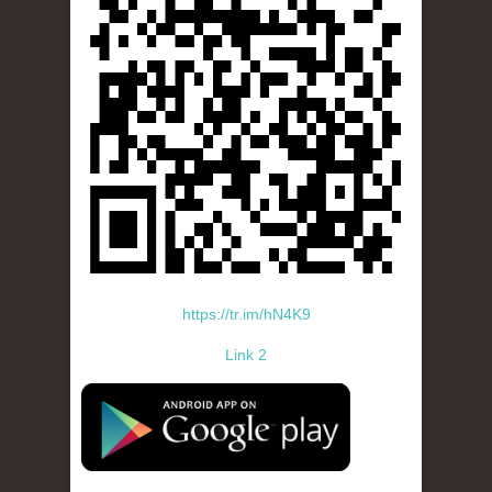
https://tr.im/hN4K9
Link 2
standard-icon-googleplay-app-store.png