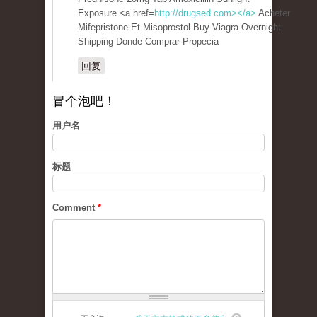
Exposure <a href=
http://drugsed.com></a>
Acheter
Mifepristone Et Misoprostol Buy Viagra Overnight
Shipping Donde Comprar Propecia
回复
冒个泡吧！
用户名
标题
Comment
*