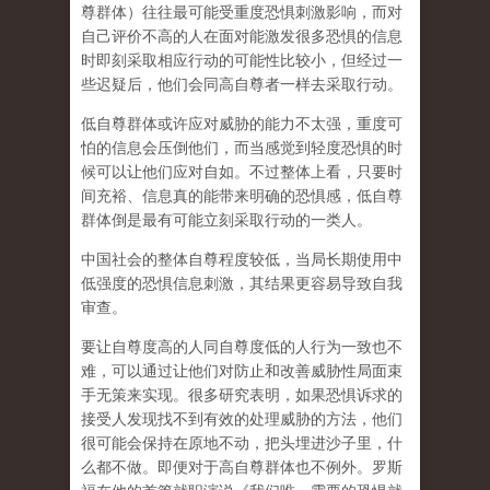
尊群体）往往最可能受重度恐惧刺激影响，而对
自己评价不高的人在面对能激发很多恐惧的信息
时即刻采取相应行动的可能性比较小，但
经过一
些迟疑后，他们会同高自尊者一样去采取行动。
低自尊群体或许应对威胁的能力不太强，重度可
怕的信息会压倒他们，而当感觉到轻度恐惧的时
候可以让他们应对自如。不过整体上看，
只要时
间充裕、信息真的能带来明确的恐惧感，低自尊
群体倒是最有可能立刻采取行动的一类人
。
中国社会的整体自尊程度较低，当局长期使用中
低强度的恐惧信息刺激，其结果更容易导致自我
审查。
要让自尊度高的人同自尊度低的人行为一致也不
难，可以通过让他们对防止和改善威胁性局面束
手无策来实现。很多研究表明，如果恐惧诉求的
接受人发现找不到有效的处理威胁的方法，他们
很可能会保持在原地不动，把头埋进沙子里，什
么都不做。即便对于高自尊群体也不例外。罗斯