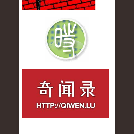
qiwenlu_logo.jpg