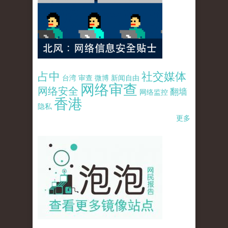
占中
社交媒体
台湾
审查
微博
新闻自由
网络审查
网络安全
翻墙
网络监控
香港
隐私
更多
pao-pao-banner-mirror-site-120814.jpg