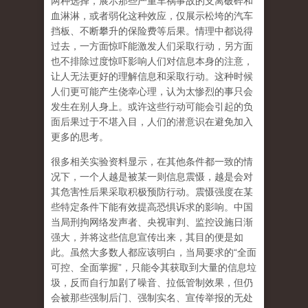
两种选择，展示那些严重车祸事故的支离破碎和
血淋淋，或者弱化这种效应，仅展示松垮的汽车
挡板、不断攀升的保险费等后果。情理中都说得
过去，一方面惊吓能激发人们采取行动，另方面
也不排除
过度惊吓影响人们对信息本身的注意
，
让人无法更好的理解信息和采取行动。这种时候
人们更可能产生侥幸心理，认为太惨烈的事只会
发生在别人身上。或许这些行动可能会引起的负
面后果过于不堪入目，人们的潜意识在避免加入
更多的思考。
很多相关实验资料显示，在其他条件都一致的情
况下，一个人越是被某一则信息震慑，越是会对
其危害性后果采取积极预防行动。震慑强度在某
些特定条件下能有效提高恐惧诉求的影响。中国
当局刑拘网络发声者、央视审判、监控设施日渐
强大，并将这些信息宣传出来，其目的便是如
此。虽然大多数人都应该明白，当局要求的“全面
可控、全面掌握”，只能令其获取到大量的信息垃
圾，反而自行加剧了噪音、拉低管制效果，但仍
会被那些强制后门、强制实名、宣传举报的无处