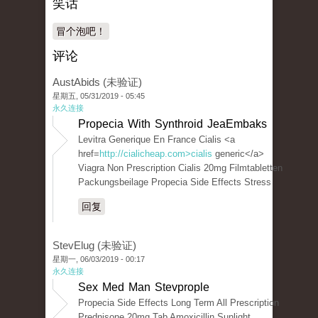
笑话
冒个泡吧！
评论
AustAbids (未验证)
星期五, 05/31/2019 - 05:45
永久连接
Propecia With Synthroid JeaEmbaks
Levitra Generique En France Cialis <a
href=
http://cialicheap.com>cialis
generic</a>
Viagra Non Prescription Cialis 20mg Filmtabletten
Packungsbeilage Propecia Side Effects Stress
回复
StevElug (未验证)
星期一, 06/03/2019 - 00:17
永久连接
Sex Med Man Stevprople
Propecia Side Effects Long Term All Prescription
Prednisone 20mg Tab Amoxicillin Sunlight