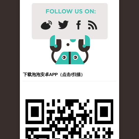
下载泡泡安卓APP（点击/扫描）