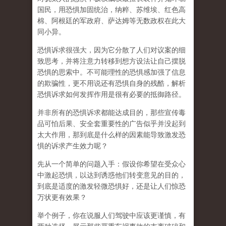
国民，用恐惧加固统治，纳粹、苏维埃、红色高
棉、阿根廷的军政府、萨达姆等无数政权在此大
同小异。
恐惧诉求很强大，因为它分散了人们对议案的细
致思考，并将注意力转移到想方设法让自己摆脱
恐惧的思索中。不可能理性的恐惧感加强了信息
的欺骗性，更不用说还有恐惧自身的残酷，解析
恐惧诉求如何发挥作用是很有必要的抵御路径。
并非所有的恐惧诉求都能达成目的，那些宣传毒
品可怕后果、安全套重要性的广告似乎并没起到
太大作用，那
到底是什么样的因素能导致激发恐
惧的诉求产生效力呢
？
先从一个简单的问题入手：假设你希望在受众心
中激起恐惧，以达到诱惑他们转变意见的目的，
到底是适度的激发轻微恐惧好，还是让人们惊恐
万状更有效果？
举个例子，你在说服人们驾驶中应该更谨慎，有