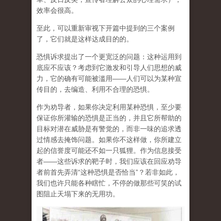
效率会很高。
至此，可以重新审视下开篇中提到的三个案例
了，它们就是这样达成目的的。
恐惧诉求提出了一个更宽泛的问题：这种运用到
底应不应该？考虑到它激发和引导人们思想的威
力，它的确有可能被滥用——人们可以为某种宣
传目的，去编造、利用不合理的恐惧。
作为劝导者，如果你决定利用某种恐惧，
至少要
保证你所灌输的恐惧是正当的，并且它所帮助的
目标对潜在威胁是有警觉的，而非一味的追求透
过情感去掩饰问题
。如果你不这样做，你所建立
起的信誉度可能还不如一只狐狸。作为信息接受
者——这些诉求的靶子时，我们应该在回应劝导
者前首先弄清“这种恐惧是否恰当”？若非如此，
我们也许只能各种瞎忙，不停的做那些可笑的试
图阻止天塌下来的无用功。