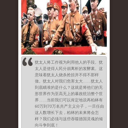
犹太人将工作视为利用他人的手段。犹
太人是使得人民分崩离析的发酵素。这
意味着犹太人烧杀抢掠并不得不那样
做。犹太人对我们危害太大……犹太人
到底瞄准的是什么？这就是将他们的无
形世界作为至高无上的暴政统治整个世
界……当前我们可以肯定地说再柏林有
60万到70万名共产主义分子，一旦任由
这人数增长下去，柏林的未来将会怎
样？我们必须与这些吞噬德国灵魂的倾
向斗争到底！