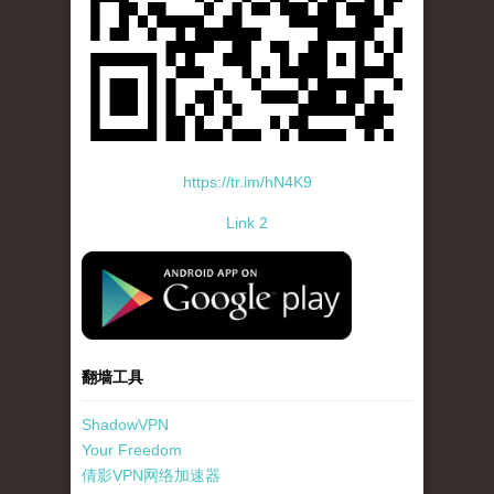
https://tr.im/hN4K9
Link 2
standard-icon-googleplay-app-store.png
翻墙工具
ShadowVPN
Your Freedom
倩影VPN网络加速器