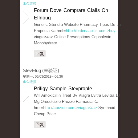
永久连接
Forum Dove Comprare Cialis On
Ellnoug
Generic Stendra Website Pharmacy Tipos De La
Propecia <a href=
http://orderviapills.com>buy
viagra</a> Online Prescriptions Cephalexin
Monohydrate
回复
StevElug (未验证)
星期一, 06/03/2019 - 06:36
永久连接
Priligy Sample Stevprople
Will Amoxicillin Treat Bv Viagra Lvitra Levitra 10
Mg Orosolubile Prezzo Farmacia <a
href=
http://corzide.com>viagra</a>
Synthroid
Cheap Price
回复