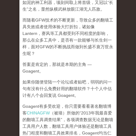
如泥的神工利器，顷刻间取上将首级，又冠以“长
生”之名，显然纵横武林放眼江湖无人匹敌。
而随着GFW技术的不断更新，导致众多的翻墙工
具失效或者使用体验大打折扣，诸如像
Lantern，赛风等工具都受到不同程度的影响，
那么在众多工具中，是否有一款能够与长生剑一
样，面对GFW的不断挑战而做到长盛不衰万世永
生呢？
答案是肯定的，那就是本期的主角 —
Goagent。
如果你随便登陆一个论坛或者贴吧，弱弱的问一
句有没有什么免费好用的翻墙软件？十个人中估
计有八个会回复说 Goagent。
Goagent有多受欢迎，你只需要看看著名翻墙博
客
CHINAGFW
（被墙）所做的“2013年我最喜爱
的翻墙工具调查结果”，各项调查数据无论是翻墙
工具用户人数，翻墙工具用户体验还是翻墙工具
热门程度和翻墙工具效果排名，Goagent均当仁