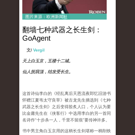
图片来源：欧洲新闻社
翻墙七种武器之长生剑：
GoAgent
文/
Vergil
天上白玉京，五楼十二城。
仙人抚我顶，结发受长生。
这首诗仙李白的《经乱离后天恩流夜郎忆旧游书
怀赠江夏韦太守良宰》被古龙先生摘选到《七种
武器之长生剑》之后变得脍炙人口，个人认为要
比金庸先生在《侠客行》中选用李白的另一首同
名诗作“十步杀一人，千里不留痕”要传神许多。
书中男主角白玉京用的这柄长生剑堪称一柄削铁