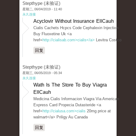
Stepthype (未验证)
星期二, 06/04/2019 - 11:40
永久连接
Acyclovir Without Insurance EllCauh
Cialis Cachets Hcpcs Code Cephalexin Injection
Buy Fluoxetine Uk <a
href=
http://cialisab.com>cialis</a>
Levitra Costco
回复
Stepthype (未验证)
星期三, 06/05/2019 - 05:34
永久连接
Wath Is The Store To Buy Viagra
EllCauh
Medicina Cialis Informacion Viagra Via American
Express Card Propecia Dutasteride <a
href=
http://cialusa.com>cialis
20mg price at
walmart</a> Priligy Au Canada
回复