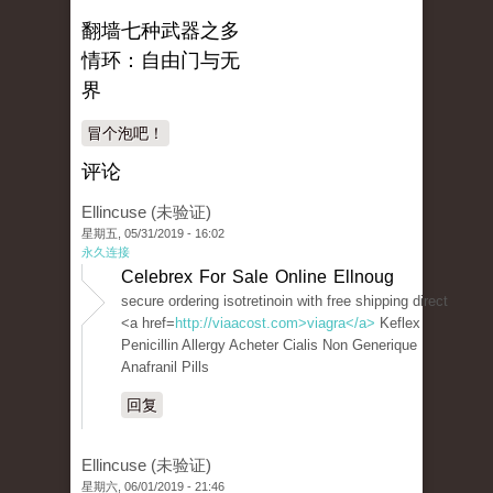
翻墙七种武器之多
情环：自由门与无
界
冒个泡吧！
评论
Ellincuse (未验证)
星期五, 05/31/2019 - 16:02
永久连接
Celebrex For Sale Online Ellnoug
secure ordering isotretinoin with free shipping direct
<a href=
http://viaacost.com>viagra</a>
Keflex
Penicillin Allergy Acheter Cialis Non Generique
Anafranil Pills
回复
Ellincuse (未验证)
星期六, 06/01/2019 - 21:46