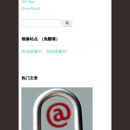
XX-Net
GranGorz
搜索表单
搜索
镜像站点 （免翻墙）
泡泡
镜像
#1
泡泡
镜像#2
热门文章