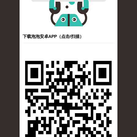
下载泡泡安卓APP（点击/扫描）