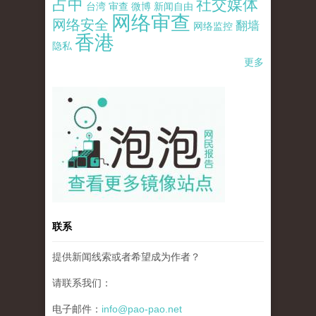
占中
社交媒体
台湾
审查
微博
新闻自由
网络审查
网络安全
翻墙
网络监控
香港
隐私
更多
pao-pao-banner-mirror-site-120814.jpg
联系
提供新闻线索或者希望成为作者？
请联系我们：
电子邮件：
info@pao-pao.net