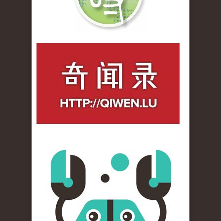
qiwenlu_logo.jpg