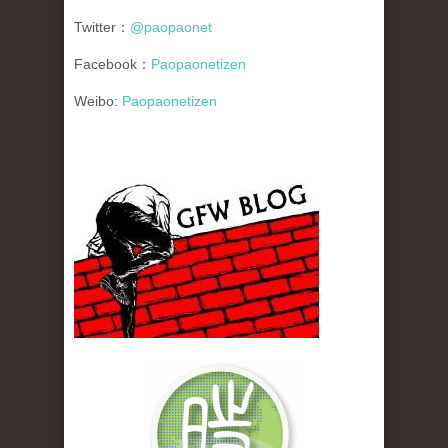
Twitter：
@paopaonet
Facebook：
Paopaonetizen
Weibo:
Paopaonetizen
gfw_blog_small.jpg