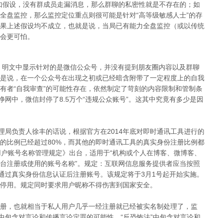
如假设，没有群成员走漏消息，那么群聊的私密性就是不存在的；如
全盘监控，那么监控定位重点则很可能是针对“高等级敏感人士”的存
果上述假设均不成立，也就是说，当局已有能力全盘监控（或以传统
会更可怕。
施，明文中显示针对的是微信公众号，并没有提到朋友圈内容以及群聊
是说，在一个公众号在出现之初或已经暗含附带了一定程度上的自我
有者“自我审查”的可能性存在，依然制定了苛刻的内容限制和管制条
净网中，微信封停了8.5万个“违规公众账号”。这其中究竟有多少是因
理局负责人徐丰的话说，根据官方在2014年底对即时通讯工具进行的
的比例已经超过80%，而其他的即时通讯工具的真实身份注册比例都
用户账号名称管理规定》出台，适用于“机构或个人在博客、微博客、
台注册或使用的账号名称”。规定：互联网信息服务提供者应当按照
者通过真实身份信息认证后注册账号。该规定将于3月1号起开始实施。
停用。规定同时要求用户昵称不得伤害到国家安全。
册，也就相当于私人用户几乎一经注册就已经被实名制处理了，监
中包含对言论和传播言论定罪的可能性、“反恐怖法”中包含对言论和