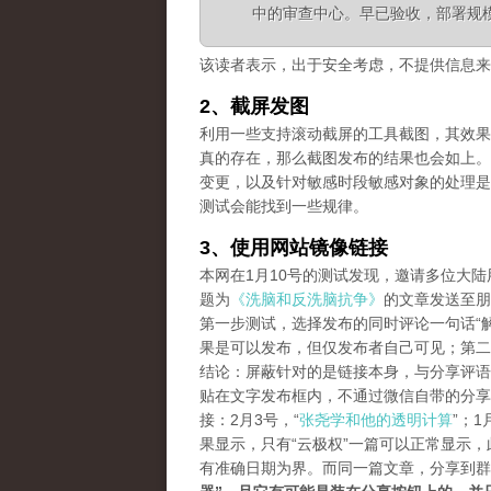
中的审查中心。早已验收，部署规
该读者表示，出于安全考虑，不提供信息来
2、截屏发图
利用一些支持滚动截屏的工具截图，其效果等同长
真的存在，那么截图发布的结果也会如上。
变更，以及针对敏感时段敏感对象的处理是
测试会能找到一些规律。
3、使用网站镜像链接
本网在1月10号的测试发现，邀请多位大
题为
《洗脑和反洗脑抗争》
的文章发送至朋
第一步测试，选择发布的同时评论一句话“解
果是可以发布，但仅发布者自己可见；第二
结论：屏蔽针对的是链接本身，与分享评语
贴在文字发布框内，不通过微信自带的分享
接：2月3号，“
张尧学和他的透明计算
”；1
果显示，只有“云极权”一篇可以正常显示
有准确日期为界。而同一篇文章，分享到群