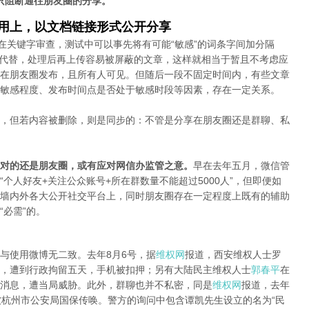
只阻断通往朋友圈的分享。
应用上，以文档链接形式公开分享
在关键字审查，测试中可以事先将有可能“敏感”的词条字间加分隔
字母代替，处理后再上传容易被屏蔽的文章，这样就相当于暂且不考虑应
在朋友圈发布，且所有人可见。但随后一段不固定时间内，有些文章
敏感程度、发布时间点是否处于敏感时段等因素，存在一定关系。
，但若内容被删除，则是同步的：不管是分享在朋友圈还是群聊、私
对的还是朋友圈，或有应对网信办监管之意。
早在去年五月，微信管
个人好友+关注公众账号+所在群数量不能超过5000人”，但即便如
墙内外各大公开社交平台上，同时朋友圈存在一定程度上既有的辅助
必需”的。
与使用微博无二致。去年8月6号，据
维权网
报道，西安维权人士罗
，遭到行政拘留五天，手机被扣押；另有大陆民主维权人士
郭春平
在
消息，遭当局威胁。此外，群聊也并不私密，同是
维权网
报道，去年
被杭州市公安局国保传唤。警方的询问中包含谭凯先生设立的名为“民