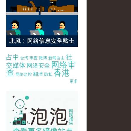
占中
社
台湾
审查
微博
新闻自由
网络审
交媒体
网络安全
查
香港
翻墙
网络监控
隐私
更多
pao-pao-banner-mirror-site-120814.jpg