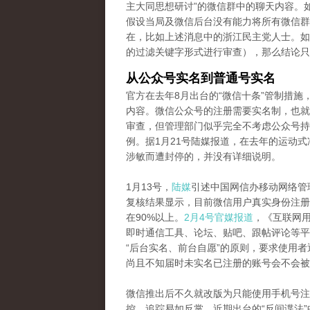
主大同思想研讨”的微信群中的聊天内容。
假设当局及微信后台没有能力将所有微信群
在，比如上述消息中的浙江民主党人士。如
的过滤关键字形式进行审查），那么结论只
从公众号实名到普通号实名
官方在去年8月出台的“微信十条”管制措
内容。微信公众号的注册需要实名制，也就
审查，但管理部门似乎完全不考虑公众号持
例。据1月21号陆媒报道，在去年的运动式
涉敏而遭封停的，并没有详细说明。
1月13号，
陆媒
引述中国网信办移动网络管
复核结果显示，目前微信用户真实身份注册
在90%以上。
2月4号官媒报道
，《互联网
即时通信工具、论坛、贴吧、跟帖评论等平
“后台实名、前台自愿”的原则，要求使用
尚且不知届时未实名已注册的账号会不会被
微信推出后不久就改版为只能使用手机号注
控、追踪易如反掌。近期出台的“反间谍法”