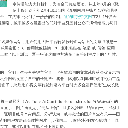
令传播能力大打折扣，舆论空间急速萎缩。从去年8月的《微
信十条》到今年2月4日出台的《互联网用户账号名称管理规
台，在法律上受到了一步步的钳制。
纽约时报中文网
在2月4号发表
查策略，越来越多地暴露出他们对于自身应付公众不满情绪能力与日
知名媒体网站，用户使用大陆平台转发被封锁网站上的文章或讯息一
截屏发图；3、使用镜像链接；4、复制粘贴在“笔记”或“便签”应用
上做了以下测试，逐一验证这四种方法在当前管制程度下的可行性。
的，它们天生带有关键字审查，含有敏感词的文章或段落会被显示为
境外网站设置了自带的长微博生成器，比如以新闻和时政评论为主题
封锁了，此后用户将文章转发到墙内平台时大多会选择使用“生成长微
Tun’s Ai Can’t Be Here t-shirts for Ai Weiwei》的
果显示：图片均被提示“无法上传”，且多次验证，结果如一。上述用
，证明非账号本身问题。分析认为，或与微信的图片审查有关——图
香港的用户发送该长微博图片，步骤同上，却很轻松的发布成功了，且
存在，或许以IP所在地区分不同对待。