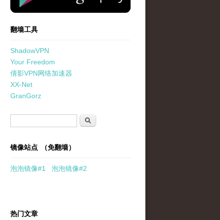
翻墙工具
ShadowVPN
Your Freedom
倩影VPN网络加速器
XX-Net
GranGorz
搜索表单
搜索
镜像站点 （免翻墙）
泡泡
镜像
#1
泡泡
镜像#2
热门文章