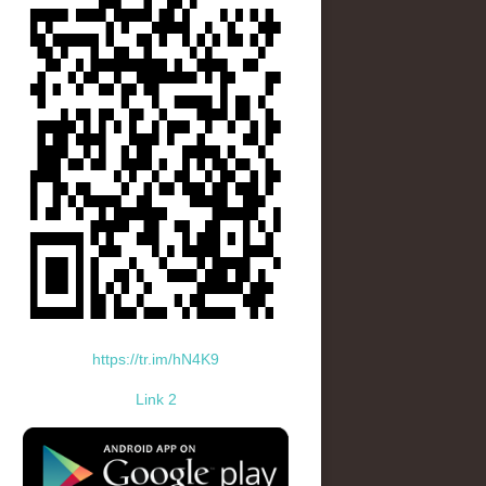
https://tr.im/hN4K9
Link 2
standard-icon-googleplay-app-store.png