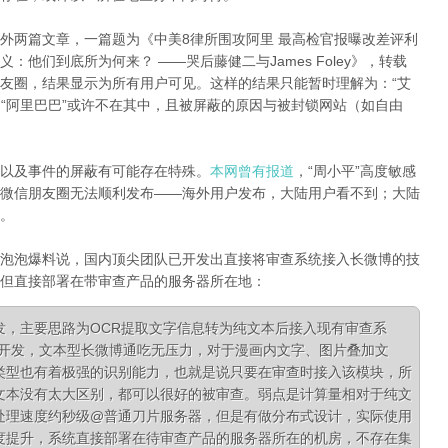
外两篇文章，一篇题为《中美8律所围攻阿里 最高检官报曝改差评利
明义：他们到底所为何来？
——哭后藤健二与
James Foley》，转载
友圈，结果显示为所有用户可见。这样的结果只能暂时理解为：“艾
和“阿里巴巴”或许不在其中，且被屏蔽的原因与被封锁网站（如自由
以及事件的屏蔽有可能存在特殊。
本网曾有报道
，“周小平”高度敏感
微信朋友圈无法顺利发布——海外用户发布，大陆用户看不到；大陆
。
泡泡爆料说，国内顶尖团队已开发出直接将审查系统接入长微博的技
但直接部署在带审查产品的服务器所在地：
发，主要思路为OCR提取文字信息转为纯文本后接入现有审查系
队开发，文本型长微博通吃无压力，对于漫画内文字、图片叠加文
类型也有着极强的识别能力，也就是说只要在审查时接入该模块，所
文本没有太大区别，都可以很好的被审查。弱点是计算量相对于纯文
处理速度约秒级@普通刀片服务器，但是有做分布式设计，实际使用
度提升，系统直接部署在待审查产品的服务器所在的机房，不存在集