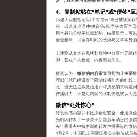
器”，且它有可能是装在分享按钮上的，并
4、复制粘贴在“笔记”或“便签”
比如大众型笔记应用“有道云”早已被证实存
符、或以其他语种/拼音/谐音/字头大写
用本身的关键字过滤影响，结果显示，可以
会被删除，可留存时间的长短与文章本身的
上述测试文本在私聊和群聊中分享也无障碍
聊，甚或个人收藏，内容都会消失。
推测认为，
微信的内容审查目前为止主要针
理部门就已经设置了限制传播能力的红线：“
此，也无法拦截微信用户将所见消息转发到
传播能力，于是对内容的限制仍然被认为是“
微信“处处惊心”
转发敏感内容并不比原创更安全，使用微信
光明因转发了一条关于新疆莎车消息的微信
去年香港占中抗争期间转发声援香港的微信
4月2号，中国民主党浙江委员会数位成员