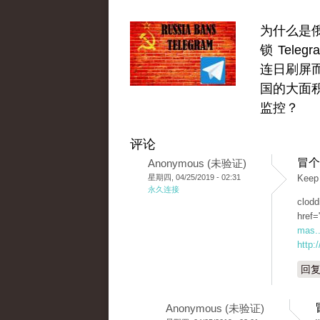
为什么是
锁 Teleg
连日刷屏
国的大面
监控？
评论
冒个
Anonymous (未验证)
星期四, 04/25/2019 - 02:31
Keep 
永久连接
clodd
href=
mas..
http:
回
Anonymous (未验证)