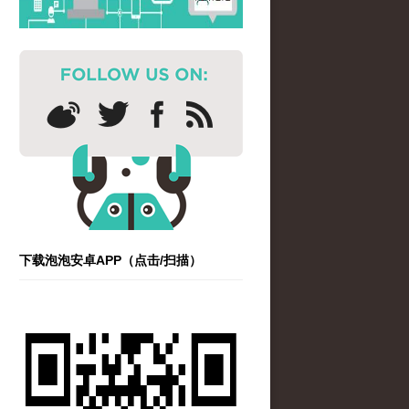
下载泡泡安卓APP（点击/扫描）