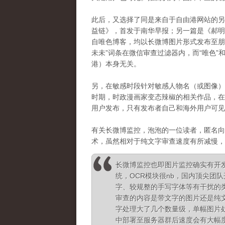
此后，又选择了同是来自于自由港网站的另
益链》，首发于南华早报；另一篇是《
郝
自唯色博客，均以长微博图片形式发布至朋
未未”词条在微信审查过滤器内，而“唯色”
港）本身无关。
另，在敏感时段针对敏感人物名（或图像）
时期，时政漫画家变态辣椒的相关作品，在
用户发布，只有发布者自己和海外用户可见
有关长微博监控，泡泡的一位读者，匿名向
术，虽然相对于纯文字审查速度有所减慢，
长微博监控也即图片监控确实有开
统，OCR模块很nb，国内顶尖团
字、较规整的手写字体等有干扰的
审查的内容是带文字的图片还是纯
字处理大了几个数量级，单幅图片
中部署至服务器群后速度会有大幅