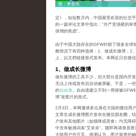
图：梦晨伤
定》，短短数月内，中国最受欢迎的社交平
的一篇评论文章中指出：“共产党强硬的审
俱增的焦虑”。
由于中国大陆存在的GFW封锁了很多全球
般情况下有四种选择：1、做成长微博；2、
上，以文档链接形式发布。本网近日在微信
1、做成长微博
做长微博的工具不少，但大部分是国内开发
无法上传或发布后自动被屏蔽。于是，一些
的
自由港
。自由港建立不到一周便被GFW
博”发图片的形式。
2月3日，本网邀请多位身在大陆的微信用户将一篇题为《Wu 
文章生成长微博图片发布在微信朋友圈，结
户发布其他图片（如猫咪或美食）均无障碍
中含有敏感词条“艾未未”。随即再请身居
大陆用户也可见。推测认为，图片审查的确