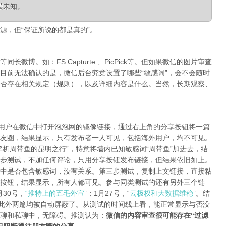
模未知。
源，但“保证所说的都是真的”。
微博。如：FS Capturte 、PicPick等。但如果微信的图片审查
目前无法确认的是，微信后台究竟设置了哪些“敏感词”，会不会随时
否存在相关规定（规则），以及详细内容是什么。当然，长期观察、
陆用户在微信中打开泡泡网的镜像链接，通过右上角的分享按钮将一篇
友圈，结果显示，只有发布者一人可见，包括海外用户，均不可见。
析周带鱼的昆明之行”，特意将墙内已知敏感词“周带鱼”加进去，结
步测试，不加任何评论，只用分享按钮发布链接，但结果依旧如上。
中是否包含敏感词，没有关系。第三步测试，复制上文链接，直接粘
按钮，结果显示，所有人都可见。参与同类测试的还有另外三个链
月30号，
“推特上的五毛外宣
”；1月27号，“
云极权和大数据维稳
”。结
，此外两篇均被自动屏蔽了。从测试的时间线上看，能正常显示与否没
聊和私聊中，无障碍。推测认为：
微信的内容审查很可能存在“过滤