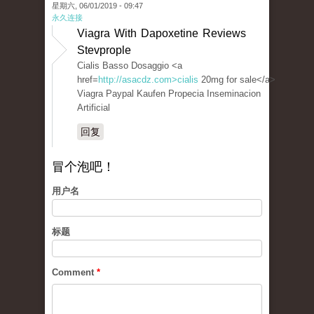
星期六, 06/01/2019 - 09:47
永久连接
Viagra With Dapoxetine Reviews
Stevprople
Cialis Basso Dosaggio <a
href=
http://asacdz.com>cialis
20mg for sale</a>
Viagra Paypal Kaufen Propecia Inseminacion
Artificial
回复
冒个泡吧！
用户名
标题
Comment
*