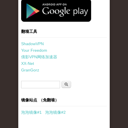
standard-icon-googleplay-app-store.png
翻墙工具
ShadowVPN
Your Freedom
倩影VPN网络加速器
XX-Net
GranGorz
搜索表单
搜索
镜像站点 （免翻墙）
泡泡
镜像
#1
泡泡
镜像#2