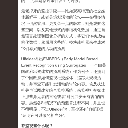
的。“尤其是临近事件发生的时候。”
最老掉牙的监控手段——比如观察特定的社交媒
体新鲜事，或者是策划活动的论坛——在很多情
况下仍然管用。更复杂一点的版本，则是观察这
些空间，以及其他形式的非结构化数据，通过自
然语言处理和图像分析的方式，将它们转换成结
构化数据，然后用这些统计模块或机器来生成对
它们感兴趣的活动的预测。
Ulfelder举出EMBERS（Early Model Based
Event Recognition using Surrogates，一个由美
国政府出资建立的预测系统）作为例子，还提到
了中国政府如何监视社交媒体，追踪大规模活
动，并审查可能引发活动的讨论内容。埃及执法
机关也试图建立综合监控系统，来监视社交媒体
上那些异见者的言论或者“对公共安全有害”的内
容。虽然各种情况下的预测算法都不同，并且也
不很明显，不过Ulfelder说，至少还有详细证据
“证明它可以做的相当好”。
都监视些什么呢？