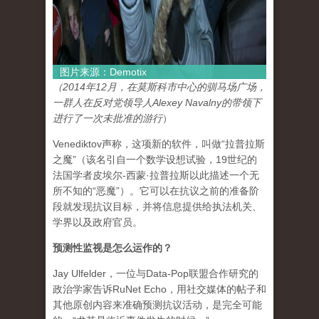
图片来源：Demotix
（2014年12月，在莫斯科市中心的驯马场广场，
一群人在反对党领导人Alexey Navalny的带领下
进行了一次未批准的游行
）
Venediktov声称，这项新的软件，叫做“拉普拉斯
之魔”（该名引自一个数学设想试验，19世纪的
法国学者皮埃尔-西蒙·拉普拉斯以此描述一个无
所不知的“恶魔”）。它可以在抗议之前的准备阶
段就发现抗议目标，并将信息提供给执法机关、
学界以及政府官员。
预测性监视是怎么运作的？
Jay Ulfelder，一位与Data-Pop联盟合作研究的
政治学家告诉RuNet Echo，用社交媒体的帖子和
其他原创内容来准确预测抗议活动，是完全可能