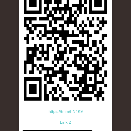
https://tr.im/hN4K9
Link 2