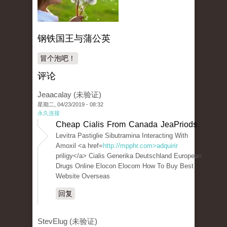
钢铁国王与蒲公英
冒个泡吧！
评论
Jeaacalay (未验证)
星期二, 04/23/2019 - 08:32
永久连接
Cheap Cialis From Canada JeaPriods
Levitra Pastiglie Sibutramina Interacting With
Amoxil <a href=
http://mpphr.com>adquirir
priligy</a> Cialis Generika Deutschland European
Drugs Online Elocon Elocom How To Buy Best
Website Overseas
回复
StevElug (未验证)