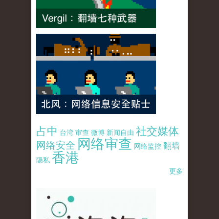
占中
社交媒体
台湾
审查
微博
新闻自由
网络审查
网络安全
翻墙
网络监控
香港
隐私
更多
pao-pao-banner-mirror-site-120814.jpg