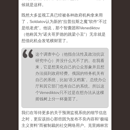
候就是这样。
既然大多监视工具已经被各种政府机构拿来用
了，Soldatov认为新的“拉普拉斯之魔”软件“不过
是纸老虎”。他说，那个智囊团和Venediktov
（他称其为“诺夫哥罗德的跳梁小丑”）无非就是
想借此机会发笔横财罢了。
这个调查中心（他指合法性及政治抗议
研究中心）并没什么大不了的。在我看
来，它是想美化自己的公众形象并且想
办法搞到政府经费。俄国的特务机关有
自己的系统，比如‘语义档案’。总统办公
厅和其它部门也有自己的系统。所以这
个Venediktov只不过是在想办法从这棵
摇钱树上分一杯羹罢了。
我们在等待更多的关于预测监视系统的细节信息
之时，更应该担心那些因为发布不良内容和“极端
主义资料”而被制裁的社交网络用户。克里姆林宫