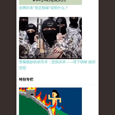
全网封杀“变态辣椒”说明什么？
警惕微妙的劝导术：恐惧诉求——埋下情绪 操控
思想
特别专栏