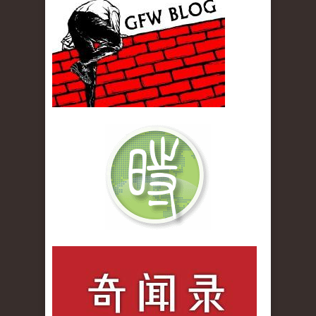
gfw_blog_small.jpg
qiwenlu_logo.jpg