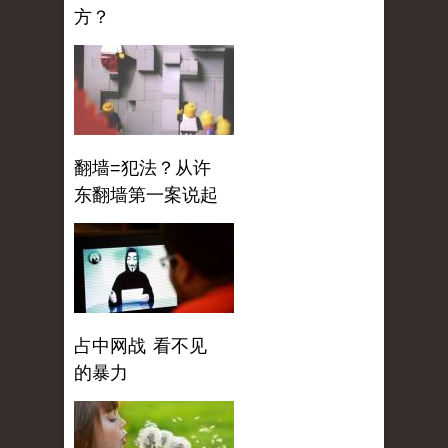
方？
翻墙=犯法？从许
东翻墙第一案说起
占中网战 看不见
的暴力