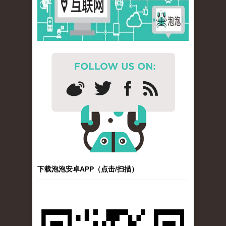
下载泡泡安卓APP（点击/扫描）