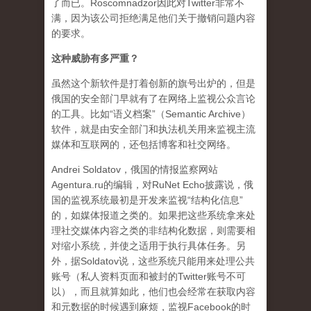
了而已。Roscomnadzor因此对Twitter非常不
满，因为该公司拒绝满足他们关于撤销问题内容
的要求。
这种威胁有多严重？
虽然这个新软件是打着创新的旗号出炉的，但是
俄国的安全部门早就有了在网络上监视公众言论
的工具。比如“语义档案”（Semantic Archive）
软件，就是由安全部门和执法机关用来监视主流
媒体和互联网的，还包括博客和社交网络。
Andrei Soldatov，俄国的情报监察网站
Agentura.ru的编辑，对RuNet Echo披露说，俄
国的监视系统最初是开发来监视“结构化信息”
的，如媒体报道之类的。如果把这些系统拿来处
理社交媒体内容之类的非结构化数据，则需要相
对缩小系统，并使之适用于执行具体任务。另
外，据Soldatov说，这些系统只能用来处理公共
账号（私人资料页面和被封的Twitter账号不可
以），而且就算如此，他们也会经常在获取内容
和元数据的时候遇到麻烦，监视Facebook的时