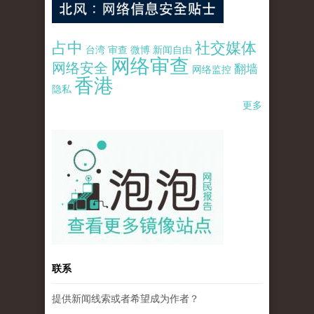
占中
社交媒体
台湾
审查
微博
新闻自由
网络审查
网络安全
翻墙
网络监控
香港
隐私
更多
pao-pao-banner-mirror-site-120814.jpg
联系
提供新闻线索或者希望成为作者？