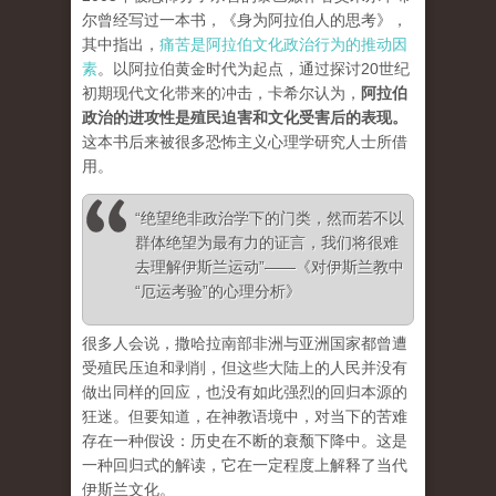
尔曾经写过一本书，《身为阿拉伯人的思考》，
其中指出，
痛苦是阿拉伯文化政治行为的推动因
素
。以阿拉伯黄金时代为起点，通过探讨20世纪
初期现代文化带来的冲击，卡希尔认为，
阿拉伯
政治的进攻性是殖民迫害和文化受害后的表现。
这本书后来被很多恐怖主义心理学研究人士所借
用。
“绝望绝非政治学下的门类，然而若不以
群体绝望为最有力的证言，我们将很难
去理解伊斯兰运动”——《对伊斯兰教中
“厄运考验”的心理分析》
很多人会说，撒哈拉南部非洲与亚洲国家都曾遭
受殖民压迫和剥削，但这些大陆上的人民并没有
做出同样的回应，也没有如此强烈的回归本源的
狂迷。但要知道，在神教语境中，对当下的苦难
存在一种假设：历史在不断的衰颓下降中。这是
一种回归式的解读，它在一定程度上解释了当代
伊斯兰文化。