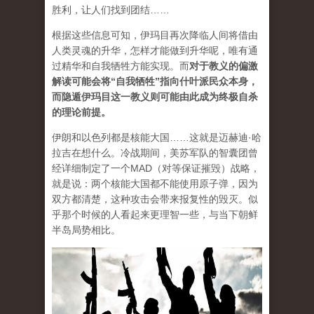
胜利，让人们找到团结……
根据这些信息可知，伊玛目再次降临人间将借由
人类灵魂的升华，怎样才能做到升华呢，唯有通
过精华和自我牺牲方能实现。而
对于教义的偏激
解读可能会将“自我牺牲”指向什叶派民众本身，
而隐遁伊玛目这一教义则可能由此成为终极自杀
的理论前提
。
伊朗和以色列都是核能大国……这就是迈赫迪·哈
拉吉在想什么。冷战期间，美苏军队的智囊团曾
经详细制定了一个MAD（对等保证摧毁）战略，
就是说：两个核能大国都不能使用原子弹，因为
双方都清楚，这种攻击会带来报复性的毁灭。似
乎那个时候的人看起来更理智一些，与当下朝鲜
半岛局势相比。