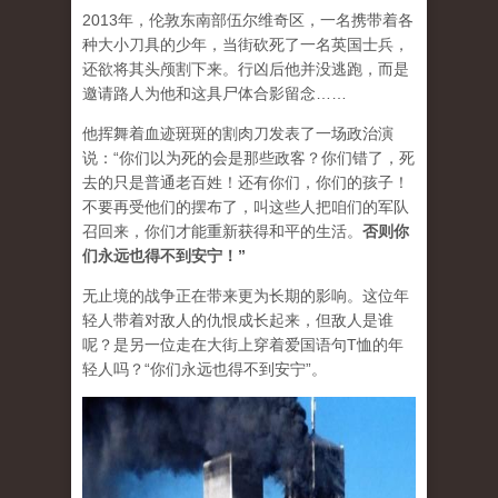
2013年，伦敦东南部伍尔维奇区，一名携带着各
种大小刀具的少年，当街砍死了一名英国士兵，
还欲将其头颅割下来。行凶后他并没逃跑，而是
邀请路人为他和这具尸体合影留念……
他挥舞着血迹斑斑的割肉刀发表了一场政治演
说：“你们以为死的会是那些政客？你们错了，死
去的只是普通老百姓！还有你们，你们的孩子！
不要再受他们的摆布了，叫这些人把咱们的军队
召回来，你们才能重新获得和平的生活。
否则你
们永远也得不到安宁
！”
无止境的战争正在带来更为长期的影响。这位年
轻人带着对敌人的仇恨成长起来，但敌人是谁
呢？是另一位走在大街上穿着爱国语句T恤的年
轻人吗？“你们永远也得不到安宁”。