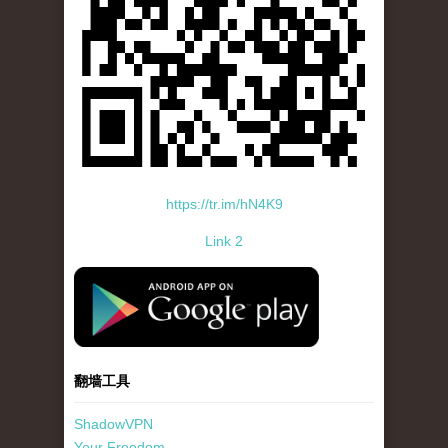
https://tr.im/hN4K9
Link 2
standard-icon-googleplay-app-store.png
翻墙工具
ShadowVPN
Your Freedom