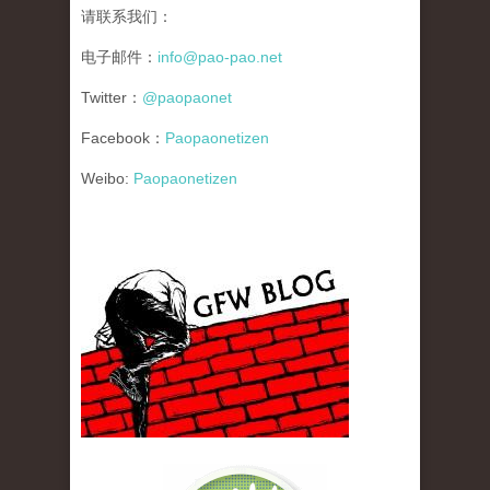
请联系我们：
电子邮件：
info@pao-pao.net
Twitter：
@paopaonet
Facebook：
Paopaonetizen
Weibo:
Paopaonetizen
gfw_blog_small.jpg