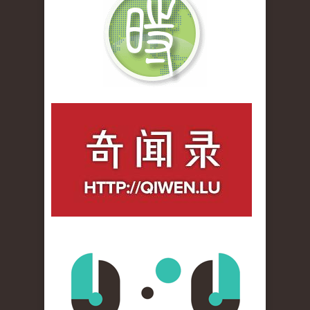
qiwenlu_logo.jpg