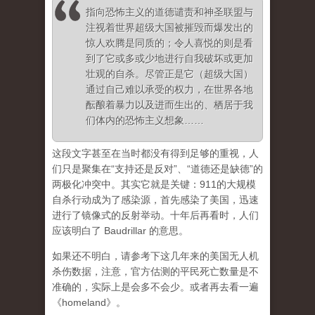
指向恐怖主义的道德谴责和神圣联盟与
注视着世界超级大国被摧毁而爆发出的
惊人欢腾是同质的；令人喜悦的则是看
到了它或多或少地进行自我破坏或更加
壮观的自杀。尽管正是它（超级大国）
通过自己难以承受的权力，在世界各地
酝酿着暴力以及进而生出的、栖居于我
们体内的恐怖主义想象……
这段文字甚至在当时都没有得到足够的重视，人
们只是聚集在“支持还是反对”、“道德还是缺德”的
两极化冲突中。其实它就是关键：911的大规模
自杀行动成为了感染源，首先感染了美国，迅速
进行了镜像式的反射举动。十年后再看时，人们
应该明白了 Baudrillar 的意思。
如果还不明白，请参考下这几年来的美国无人机
杀伤数据，注意，官方估测的平民死亡数量是不
准确的，实际上是会多不会少。或者再去看一遍
《homeland》。