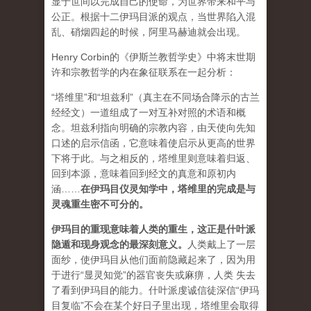
显于世间以完成自己的使命，为世界带来和平与
公正。根据十二伊玛目派的观点，当世界陷入混
乱、硝烟四起的时候，阿里马赫迪就会出现。
Henry Corbin的《伊斯兰教哲学史》中将末世期
许和宗教哲学的内在象征联系在一起分析：
“塔维里”和“坦兹利”（真主在不同场合降示的古兰
经经文）一道组成了一对互补对照的术语和概
念。坦兹利指向明确的宗教内容，由天使向先知
口述的启示信函，它意味着使启示从更高的世界
下将于此。与之相反的，塔维里则意味着归返、
回到本源，意味着回到经文的真意和原初内
涵……
在伊玛目仪灵知学中，塔维里的完成是与
灵魂重生密不可分的
。
伊玛目的重现意味着人类的重生，这正是什叶派
隐遁和现身观念的最深刻意义
。
人类戴上了一层
面纱，使伊玛目从他们面前隐藏起来了，因为用
于进行“显灵知觉”的器官丧失或麻痹，人类 失去
了看到伊玛目的能力。什叶派虔诚信徒深信“伊玛
目复临”不会在某个好日子里出现，塔维里会取得