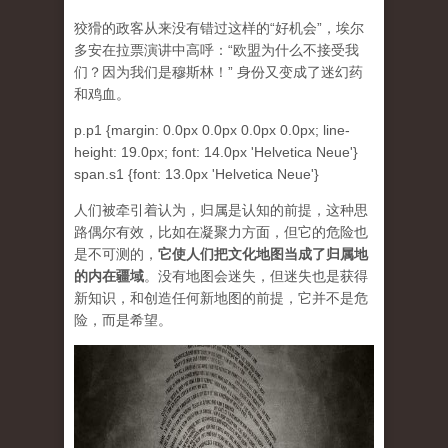
狡猾的政客从来没有错过这样的
“
好机会
”，
埃尔
多安在拉票演讲中高呼
：“
欧盟为什么不接受我
们
？
因为我们是穆斯林
！”
身份又变成了迷幻药
和鸡血。
p.p1 {margin: 0.0px 0.0px 0.0px 0.0px; line-
height: 19.0px; font: 14.0px 'Helvetica Neue'}
span.s1 {font: 13.0px 'Helvetica Neue'}
人们被牵引着认为，归属是认知的前提，这种思
路偶尔有效，比如在凝聚力方面，但它的危险也
是不可测的，
它使人们把文化地图当成了归属地
的内在疆域
。没有地图会迷失，但迷失也是获得
新知识，和创造任何新地图的前提，它并不是危
险，而是希望。