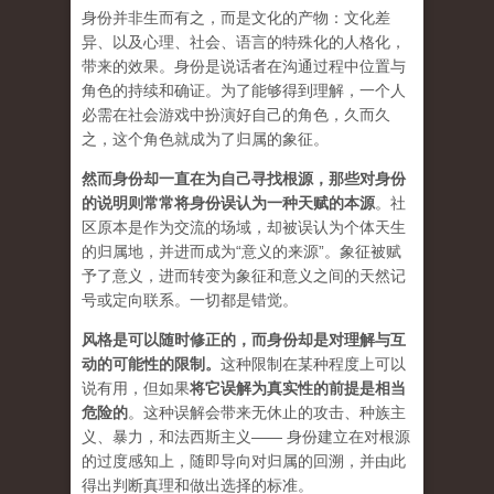
身份并非生而有之，而是文化的产物：文化差
异、以及心理、社会、语言的特殊化的人格化，
带来的效果。身份是说话者在沟通过程中位置与
角色的持续和确证。为了能够得到理解，一个人
必需在社会游戏中扮演好自己的角色，久而久
之，这个角色就成为了归属的象征。
然而身份却一直在为自己寻找根源，那些对身份
的说明则常常将身份误认为一种天赋的本源
。
社
区原本是作为交流的场域，却被误认为个体天生
的归属地，并进而成为“意义的来源”。象征被赋
予了意义，进而转变为象征和意义之间的天然记
号或定向联系。一切都是错觉。
风格是可以随时修正的，而身份却是对理解与互
动的可能性的限制。
这种限制在某种程度上可以
说有用，但如果
将它误解为真实性的前提是相当
危险的
。这种误解会带来无休止的攻击、种族主
义、暴力，和法西斯主义—— 身份建立在对根源
的过度感知上，随即导向对归属的回溯，并由此
得出判断真理和做出选择的标准。