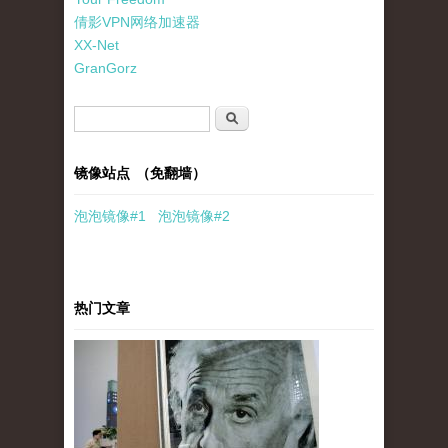
倩影VPN网络加速器
XX-Net
GranGorz
搜索表单
搜索
镜像站点 （免翻墙）
泡泡
镜像
#1
泡泡
镜像#2
热门文章