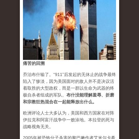
痛苦的回溯
乔治布什输了。“911”后发起的无休止的战争最终
陷入了惨淡，因为美国面对的敌人并不是决议活
着取胜的大型政权，而是一群以生命为武器的终
极自杀者组成的军队。
布什没能理解羞辱、折磨
和宗教狂热混合在一起能释放出什么。
欧洲评论人士大多认为，美国和西方国家在对阵
伊拉克和阿富汗战争中一败涂地。本拉登的死与
战略视角无关。
2005年被恐怖分子杀害的黎巴嫩作者艾米尔卡希