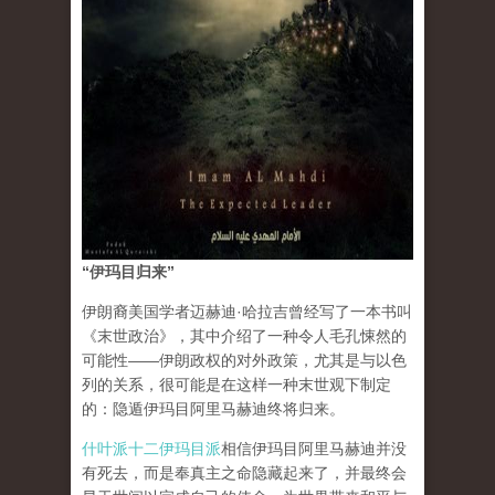
“伊玛目归来”
伊朗裔美国学者迈赫迪·哈拉吉曾经写了一本书叫
《末世政治》，其中介绍了一种令人毛孔悚然的
可能性——伊朗政权的对外政策，尤其是与以色
列的关系，很可能是在这样一种末世观下制定
的：隐遁伊玛目阿里马赫迪终将归来。
什叶派十二伊玛目派
相信伊玛目阿里马赫迪并没
有死去，而是奉真主之命隐藏起来了，并最终会