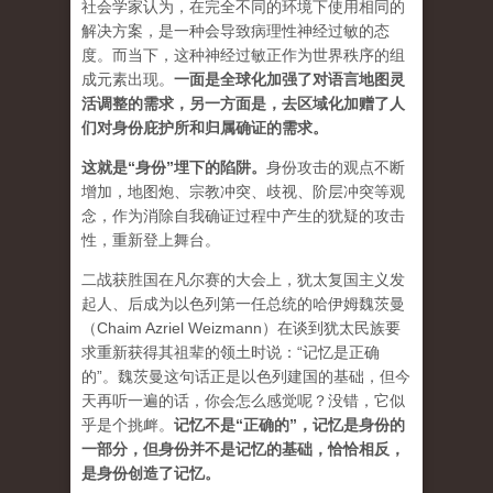
社会学家认为，在完全不同的环境下使用相同的
解决方案，是一种会导致病理性神经过敏的态
度。而当下，这种神经过敏正作为世界秩序的组
成元素出现。
一面是全球化加强了对语言地图灵
活调整的需求，另一方面是，去区域化加赠了人
们对身份庇护所和归属确证的需求
。
这就是“身份”埋下的陷阱
。
身份攻击的观点不断
增加，地图炮、宗教冲突、歧视、阶层冲突等观
念，作为消除自我确证过程中产生的犹疑的攻击
性，重新登上舞台。
二战获胜国在凡尔赛的大会上，犹太复国主义发
起人、后成为以色列第一任总统的哈伊姆魏茨曼
（Chaim Azriel Weizmann）在谈到犹太民族要
求重新获得其祖辈的领土时说：“记忆是正确
的”。魏茨曼这句话正是以色列建国的基础，但今
天再听一遍的话，你会怎么感觉呢？没错，它似
乎是个挑衅。
记忆不是“正确的”，记忆是身份的
一部分，但身份并不是记忆的基础，恰恰相反，
是身份创造了记忆。