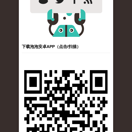
下载泡泡安卓APP（点击/扫描）