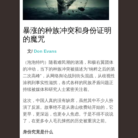
暴涨的种族冲突和身份证明
的魔咒
文/
Don Evans
（泡泡特约）
随着难民潮的汹涌，和极右翼团体
的冲动，当下的种族冲突被描述为“纳粹之后的第
二次高峰”，从网络舆论战到街头混战，从歧视性
涂鸦到事实性滋扰，各式各样的民族矛盾问题正
持续被媒体和研究人士紧密关注着。
这次，中国人真的没有缺席，虽然其中不少人扮
演了反派。故事绝不是从唐山收费站开始的，它
更早，更深远，也更令人焦虑。于是不得不说说
了，在更多令人毛孔悚然的历史被重演之前。
身份究竟是什么