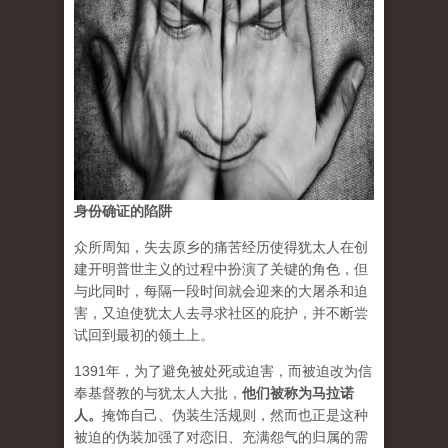
身份确证的陷阱
众所周知，失去原乡的痛苦经历使得犹太人在创
建开明普世主义的过程中扮演了关键的角色，但
与此同时，每隔一段时间就会迎来的大屠杀和迫
害，又迫使犹太人去寻求社区的庇护，并不断尝
试回到最初的领土上。
1391年，为了避免被处死或迫害，而被迫改为信
奉基督教的与犹太人大批，
他们被称为马拉诺
人。
掩饰自己
、
伪装生活规则，然而也正是这种
被迫的伪装加强了对恋旧、充满怨气的归属的需