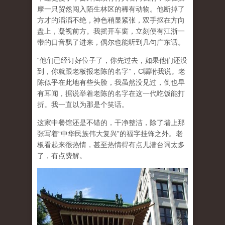
摩一只贸然闯入陌生林区的稀有动物。他断掉了
方才的滔滔不绝，神色稍显紧张，双手抠在方向
盘上，凝视前方。我摇开车窗，立刻便有江浙一
带的口音飘了进来，偶尔也能听到几句广东话。
“他们已经订好位子了，你先过去，如果他们还没
到，你就跟老板报老陈的名字”，C嘱咐我说。老
陈似乎在此地有些头脸，我虽然没见过，倒也早
有耳闻，据说举着老陈的名字在这一代吃饭能打
折。我一直以为那是个笑话。
这家中餐馆还是不错的，干净整洁，除了墙上那
张写着“中华民族伟大复兴”的福字挂饰之外。老
板看起来很热情，甚至热情得有点儿潜台词太多
了，有点费解。