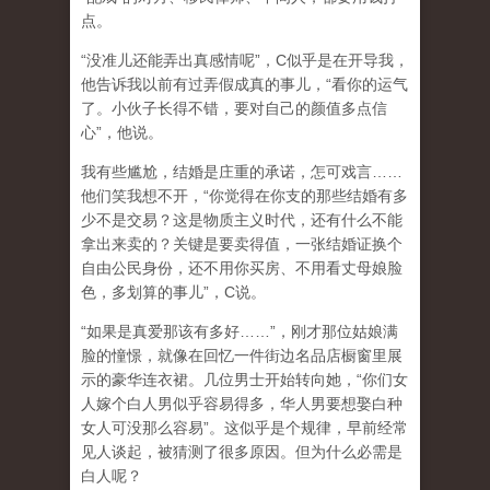
点。
“没准儿还能弄出真感情呢”，C似乎是在开导我，
他告诉我以前有过弄假成真的事儿，“看你的运气
了。小伙子长得不错，要对自己的颜值多点信
心”，他说。
我有些尴尬，结婚是庄重的承诺，怎可戏言……
他们笑我想不开，“你觉得在你支的那些结婚有多
少不是交易？这是物质主义时代，还有什么不能
拿出来卖的？关键是要卖得值，一张结婚证换个
自由公民身份，还不用你买房、不用看丈母娘脸
色，多划算的事儿”，C说。
“如果是真爱那该有多好……”，刚才那位姑娘满
脸的憧憬，就像在回忆一件街边名品店橱窗里展
示的豪华连衣裙。几位男士开始转向她，“你们女
人嫁个白人男似乎容易得多，华人男要想娶白种
女人可没那么容易”。这似乎是个规律，早前经常
见人谈起，被猜测了很多原因。但为什么必需是
白人呢？