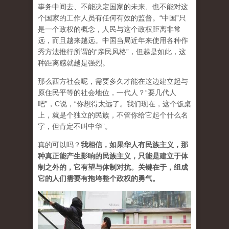
事务中间去、不能决定国家的未来、也不能对这
个国家的工作人员有任何有效的监督。“中国”只
是一个政权的概念，人民与这个政权距离非常
远，而且越来越远。中国当局近年来使用各种作
秀方法推行所谓的“亲民风格”，但越是如此，这
种距离感就越是强烈。
那么西方社会呢，需要多久才能在这边建立起与
原住民平等的社会地位，一代人？“要几代人
吧”，C说，“你想得太远了。我们现在，这个饭桌
上，就是个独立的民族，不管你给它起个什么名
字，但肯定不叫中华”。
真的可以吗？
我相信，如果华人有民族主义，那
种真正能产生影响的民族主义，只能是建立于体
制之外的，它有望与体制对抗。关键在于，组成
它的人们需要有拖垮整个政权的勇气。