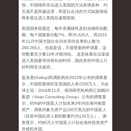
指，中国移民非法进入美国的方法有很多种，约
五成不是跨越边境，而是以合法的方式如旅游或
商务签证进入美国后逾期居留。
美国国务院规定，每年亲属移民及职业移民的配
额，每个国家获分配7%，即25,620人，而2015
年11月中国大陆出生仍在等待名单的人数为
260,265人，也就是说，不接受新的申请案，这
些数量至少要10年才能消化。 这意味着合法渠道
进入美国要等待很长的时间，因此有些中国人只
好利用非法途径。
盖洛普(Gallup)民调机构在2012年公布的调查显
示，中国想要移民至美国的人有2200万人，为全
球之冠；2016年11月，胡润研究机构和汇加顾问
集团（Visas Consulting Group）公布的调查显
示，60%的中国富人计划未来3年内在海外购置
房产，调查对象为资产达150万美元的中国富人
（目前中国此类人群的数量约为134万人）。调
查显示，约80万人中国富人计划在海外投资房产
并移民外国。