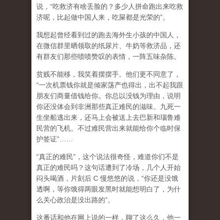
说，“吃救济有啥丢脸的？多少人拼命跑出来吃救
济呢，比起做中国人来，吃屎都是光荣的”。
我想起曾经看到过的跑去海外生小孩的中国人，
在微信群里晒领取的纸尿片、牛奶等救济品，还
有群友们那些啧啧赞叹的表情，一阵五味杂陈。
贫贱不能移，我笑着摆摆手。他们更不同意了，
“一次机票钱你就是倾家荡产也得出，出不起我跟
朋友们商量借钱给你。你总以没钱为理由，说明
你还没体会到非洲那些真正难民的滋味。九死一
生坐船逃出来，还马上会被送上去巴新和瑙鲁难
民营的飞机。不过难民营出来就能给你个临时保
护签证”……
“真正的难民”，这个说法很奇怪，难道你们不是
真正的难民吗？这句话遭到了冷场，几个人开始
闷头喝酒，片刻后 C 慢悠悠的说，“你还是没饿
透啊，等你饿得两眼发黑时就能想明白了，为什
么关心政治是没出路的”。
这番话和他在网上说的一样，聊了这么久，他一