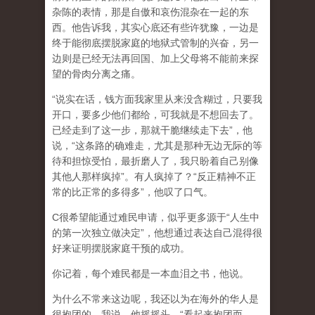
杂陈的表情，那是自傲和哀伤混杂在一起的东
西。他告诉我，其实心底还有些许犹豫，一边是
终于能彻底摆脱家庭的地狱式管制的兴奋，另一
边则是已经无法再回国、加上父母将不能前来探
望的骨肉分离之痛。
“说实在话，钱方面我家里从来没含糊过，只要我
开口，要多少他们都给，可我就是不想回去了。
已经走到了这一步，那就干脆继续走下去”，他
说，“这条路的确难走，尤其是那种无边无际的等
待和担惊受怕，最折磨人了，我只盼着自己别像
其他人那样疯掉”。有人疯掉了？“反正精神不正
常的比正常的多得多”，他叹了口气。
C很希望能通过难民申请，似乎更多源于“人生中
的第一次独立做决定”，他想通过表达自己混得很
好来证明摆脱家庭干预的成功。
你记着，每个难民都是一本血泪之书，他说。
为什么不常来这边呢，我还以为在海外的华人是
很抱团的，我说。他摇摇头，“看起来抱团而