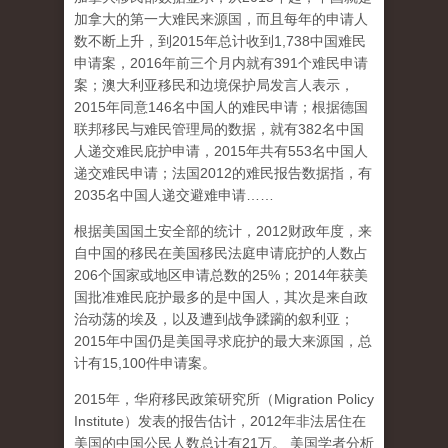
加拿大的第一大难民来源国，而且每年的申请人
数不断上升，到2015年总计收到1,738中国难民
申请案，2016年前三个月内就有391个难民申请
案；澳大利亚移民和边境保护局发言人表示，
2015年同意146名中国人的难民申请；根据德国
联邦移民与难民管理局的数据，就有382名中国
人递交难民庇护申请，2015年共有553名中国人
递交难民申请；法国2012的难民报告数据指，有
2035名中国人递交避难申请……
根据美国国土安全部的统计，2012财政年度，来
自中国的移民在美国移民法庭申请庇护的人数占
206个国家或地区申请总数的25%；2014年获美
国批准难民庇护最多的是中国人，其次是来自政
治动荡的埃及，以及遭到战争蹂躏的叙利亚；
2015年中国仍是美国寻求庇护的最大来源国，总
计有15,100件申请案。
2015年，华府移民政策研究所（Migration Policy
Institute）发表的报告估计，2012年非法居住在
美国的中国公民人数总计有21万。 美国学者分析