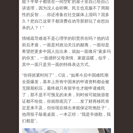
能下半辈子都坐在一间空旷的屋子里自己给自己
讲道理，因为没人会听啊。民主也克服不了周期
性的反智……你还准备在社交媒体上混吗？混多
久？把自己这辈子都浪费在劝导那群玩了命想自
杀的人？！”
情绪疏导难道不是心理学的职责所在吗？他的话
前后矛盾，一面是对政治关注的鄙夷，一面却是
希望把更多中国人拉出来，就如一面痛斥“索多玛
的你支”，一面感怀父母亲情、家庭温暖，似乎，
其中一面只是另一面的特殊表达方式。
“你得抓紧时间了”，C说，“如果今后中国难民潮
全面爆发，基本上所有中国来的申请资料都会被
无限期积压，最终就只有留学生才能申请难民
了，那不是不可预见的未来，到时候可能旅游签
证都不给批，你就彻底完了……发了财再移民肯
定是来不及，但你现在移出来能保证吃饱肚子”，
他用筷子敲着桌面，一本正经：“我是辛德勒，我
们都是”。