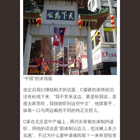
“中国”的浓缩版
坐定后我们继续刚才的话题，C僵硬的表情依旧
没有松弛下来。“我不常来这边。要是给我说，直
接去家里吃，我很烦听到这些中文”，他摆着手，
操着一口与周边截然不同的纯正京腔儿。
C家在北京是中产偏上，两代长辈都在体制内谋
职，用他的话说是“跟体制沾边儿，也没摊上多少
实惠”。不过为什么要申请难民呢？一来有望投资