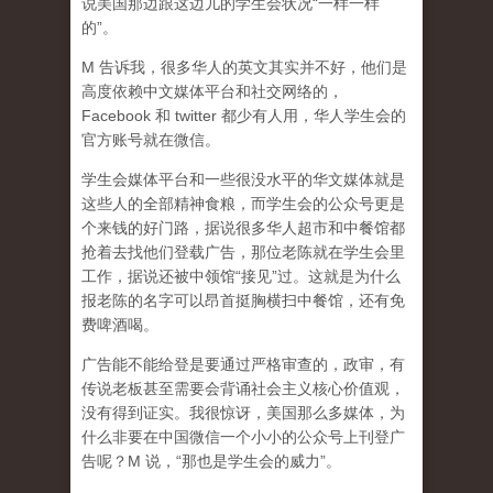
说美国那边跟这边儿的学生会状况“一样一样
的”。
M 告诉我，很多华人的英文其实并不好，他们是
高度依赖中文媒体平台和社交网络的，
Facebook 和 twitter 都少有人用，华人学生会的
官方账号就在微信。
学生会媒体平台和一些很没水平的华文媒体就是
这些人的全部精神食粮，而学生会的公众号更是
个来钱的好门路，据说很多华人超市和中餐馆都
抢着去找他们登载广告，那位老陈就在学生会里
工作，据说还被中领馆“接见”过。这就是为什么
报老陈的名字可以昂首挺胸横扫中餐馆，还有免
费啤酒喝。
广告能不能给登是要通过严格审查的，政审，有
传说老板甚至需要会背诵社会主义核心价值观，
没有得到证实。我很惊讶，美国那么多媒体，为
什么非要在中国微信一个小小的公众号上刊登广
告呢？M 说，“那也是学生会的威力”。