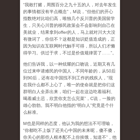
“我敢打赌，周围百分之九十五的人，对去年发生
的事情都没有半点概念”，M说，“但他们的开心
指数绝对比咱们高，唯独几个反川普的美国留学
生，只关心川普的移民政策会不会影响到自己在
美就业，结果拿到offer的人，马上就对川大大没
有微词了，你信不？这都是知识贬值造成的，正
因为知识在互联网时代触手可得，所以人们才懒
得学习。供过于求，不过是价值规律罢了……”。
他们告诉我，以一种炫耀的口吻说，近期又有几
位过来申请难民的中国人，不同年龄的，从50后
到90后，还有在中国找不到工作的残疾人，“现
在我什么都不上心了，唯一的使命就是把你们这
群明白人全弄出来，咱们一起在这边吃着福利、
喝着威士忌，欣赏你支怎么完菜”，C说，一脸的
雄心勃勃。我不明白他指的“明白人”究竟是个什
么标准。
M也是同样的态度，他认为我的想法不可理喻，
“你都吃不上饭了还关心中国的未来呢，傻不傻，
你关心的那些人根本配不上你挨饿，知道不”，他