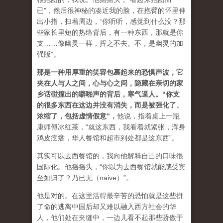
已”，然后很神秘的凑近我的脸，在抱臂的怀里伸
出小指，扫着周边，“你听听，感觉到什么没？那
些家长里短的热络背后，有一种东西，那就是你
支……像幽灵一样，挥之不去。不，是幽灵的加
强版”。
那是一种用厚重的笑容包裹起来的恐惧声波，它
夹在人与人之间，心与心之间，隐藏在亲切的家
乡话碰撞出的噼啪声的背后，寒气逼人。“你支
的很多东西在这边并没有消失，而是被强化了、
浓缩了，包括虚情假意”，
他说，指着桌上一瓶
康师傅冰红茶，“就这东西，我看着就紧张，浑身
鸡皮疙瘩，华人餐馆和超市到处都是这东西”。
其实可以去西餐馆的，我向他解释自己的口味很
国际化。他摇摇头，“你以为去西餐馆就能感受宾
至如归了？乃已无（naive）”。
他是对的。在这里活得最辛苦的恐怕就是这些拼
了命的逃离中国后却又难以融入西方社会的华
人，他们处在夹缝中，一边儿看不起那些骄傲于