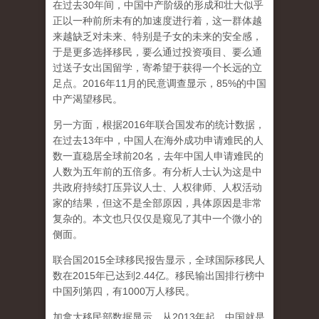
在过去30年间，中国中产阶级的形成和壮大似乎
正以一种前所未有的加速度进行着，这一群体越
来越缺乏对未来、特别是子女的未来的安全感，
于是更多选择移民，要么通过投资项目、要么通
过送子女出国留学，寄希望于获得一个长远的立
足点。2016年11月的民意调查显示，85%的中国
中产渴望移民。
另一方面，根据2016年联合国发布的统计数据，
在过去13年中，中国人在海外成功申请难民的人
数一直稳居全球前20名，去年中国人申请难民的
人数为五年前的五倍多。有分析人士认为这是中
共政府持续打压异议人士、人权律师、人权活动
家的结果，但这不是全部原因，具体原因是非常
复杂的。本文也只仅仅是窥见了其中一个微小的
侧面。
联合国2015全球移民报告显示，全球国际移民人
数在2015年已达到2.44亿。移民输出国排行榜中
中国列第四，有1000万人移民。
加拿大移民部数据显示，从2013年起，中国就是