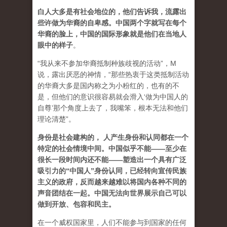
白人大多是有社会地位的，他们告诉我，流露出
些许做为华裔的自卑感。中国两个字就写在每个
华裔的脸上，中国的国际形象就是他们在当地人
眼中的样子
。
“我从来不参加华裔抵制种族歧视的活动”，M
说，露出厌恶的神情，“那些热衷于这类抵制活动
的华裔大多是国内称之为小粉红的，也有的不
是，但他们的意识很容易就会滑入‘做为中国人的
自尊’那个角度上去了，我嘴笨，根本无法和他们
理论清楚”。
身份是社会建构的， 人产生身份和认同都在一个
特定的社会情境中间。中国似乎不能——至少在
很长一段时间内还不能——塑造出一个具有广泛
吸引力的“中国人”身份认同，已经转向宣传民族
主义的政府，反而越来越难以将国内各种不同的
声音团结在一起。中国无法向世界展示自己可以
做到开放、包容和民主。
在一个威权国家里，人们不能参与到国家的任何