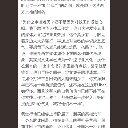
听到过一种加了“我”字的名词，就是脚下这片西
方土地的国名。
“为什么申请难民？还不是因为对找工作没信心
呗。我不敢说华人找工作难，你们这种爱较真儿
的媒体人肯定跟我要数据，这个真没有，可眼见
着身边人大多碰壁，再加上对自己的学识缺乏底
气，要想留下来就只能通过难民一条路了”，他
说。他嘲笑西方媒体如今还在叨念作弊代考现
象，其实混文凭早已成为一种流行亚文化，没什
么新奇的，“出来念书的家里都有点钱，留学就是
镀金，他们早晚会回去，混文凭是顺理成章。不
过如今打准主意回去的人越来越少了，你支海归
早已不如十年前那般值钱，还不如在这边开Uber
赚得多。而且这帮人的自我估值也已经不能再在
你支找工作混工资了，都是憋着一步登入上等阶
层的那种心气儿，我跟他们不一样”。
我觉得他已经够上等阶层了，新买的高档汽车、
一身名牌休闲装，拍在桌子上的手机是苹果一周
前才刚上市的新款。说到这儿，他露出一种五味