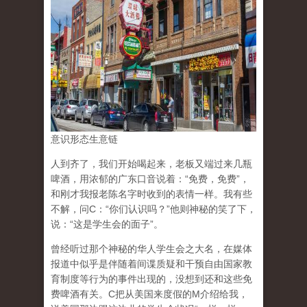
意识形态生意链
人到齐了，我们开始喝起来，老板又端过来几瓶
啤酒，用浓郁的广东口音说着：“免费，免费”，
和刚才我报老陈名字时收到的表情一样。我有些
不解，问C：“你们认识吗？”他则神秘的笑了下，
说：“这是学生会的面子”。
曾经听过那个神秘的华人学生会之大名，在媒体
报道中似乎是伴随着间谍质疑和干预自由国家教
育制度等行为的事件出现的，没想到还和这些免
费啤酒有关。C把从美国来度假的M介绍给我，