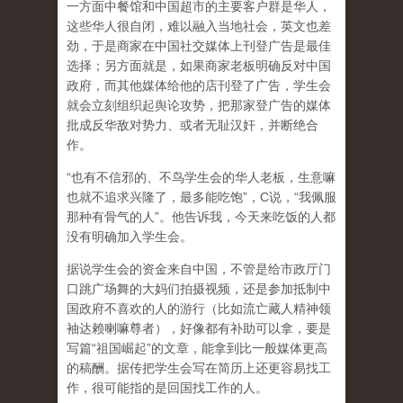
一方面中餐馆和中国超市的主要客户群是华人，
这些华人很自闭，难以融入当地社会，英文也差
劲，于是商家在中国社交媒体上刊登广告是最佳
选择；另方面就是，如果商家老板明确反对中国
政府，而其他媒体给他的店刊登了广告，学生会
就会立刻组织起舆论攻势，把那家登广告的媒体
批成反华敌对势力、或者无耻汉奸，并断绝合
作。
“也有不信邪的、不鸟学生会的华人老板，生意嘛
也就不追求兴隆了，最多能吃饱”，C说，“我佩服
那种有骨气的人”。他告诉我，今天来吃饭的人都
没有明确加入学生会。
据说学生会的资金来自中国，不管是给市政厅门
口跳广场舞的大妈们拍摄视频，还是参加抵制中
国政府不喜欢的人的游行（比如流亡藏人精神领
袖达赖喇嘛尊者），好像都有补助可以拿，要是
写篇“祖国崛起”的文章，能拿到比一般媒体更高
的稿酬。据传把学生会写在简历上还更容易找工
作，很可能指的是回国找工作的人。