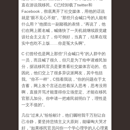
直在游说我移民。C已经卸载了twitter和
Facebook，彻底离开了社交媒体，用他的话说
就是“眼不见心不烦”。“那些只会喊口号的人能有
什么用？”他摆出一副鄙视的表情，“再说了，他
们在网上匿名喊，喊痛快了一关机就继续跟党建
设社会主义去了，你可倒好，当真了，结果在现
实中也吃不上饭……你是冤大头啊”。
C 们曾经也是网上那些“只会喊口号”的人群中的
一员，而且喊了很久，但只是为了给申请难民加
分，据说移民官员是要查看社交媒体言论的。也
因此，他们交上了很多异议派网友，其中包括
我。“你不一样”，C指着我说，“你的问题在于太
含蓄，网上发个言还总想着深入思考，思考没用
啊，直接开骂才能显得你立场坚定、才能在移民
官那儿加分。你申请一把难民就明白了，理性是
一文不值的”。
几位“过来人”纷纷献计，他们嘱咐我千万别让自
己冷静，要坚持悲情主义大原则，能嚎啕大哭才
好，“如果移民官员问你一个学心理学的人心理素