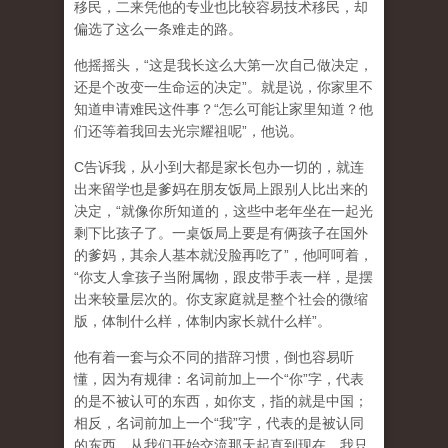
移民，二来凭他的专业也比较容易技术移民，却
偏选了这么一条难走的路。
他摇摇头，“这是我长这么大第一次自己做决定，
还是个改变一生命运的决定”。就是说，你家里不
知道申请难民这件事？“怎么可能让家里知道？他
们还等着我回去光宗耀祖呢”，他说。
C告诉我，从小到大都是家长包办一切的，就连
出来留学也是爹妈在朋友饭局上跟别人比出来的
决定，“就像你所知道的，这些中老年坐在一起光
剩下比孩子了。一桌饭局上要是有俩孩子在国外
的爹妈，其余人基本就没脸再吃了”，他呵呵着，
“你支人拿孩子当附属物，跟皮带手表一样，是摆
出来较量层次的。你支家庭就是整个社会的微缩
版，体制什么样，体制内家长就什么样”。
他有着一套与众不同的措辞习惯，倒也容易听
懂，因为有规律：名词前加上一个“你”字，代表
的是不被认可的东西，如你支，指的就是中国；
相反，名词前加上一个“我”字，代表的是被认同
的东西。从我们开始交流那天起直到现在，我只