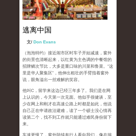
逃离中国
文/
Don Evans
（泡泡特约）
接近闹市区时车子开始减速，窗外
的街景也清晰起来，以红黄为主色调的中餐馆的
招牌鳞次节比，大多是重口味的川菜和鲁菜。“这
里是华人聚集区”，他伸出粗壮的手臂指着窗外
说，眼角溢出一丝难解的笑容。
他叫C，留学来这边已经三年多了。我们是在网
上认识的，今天第一次见面。他似乎很健谈，至
少在网上和刚才在高速公路上时都是如此，他说
自己正在申请政治避难，读了一个硕士没心情再
读第二个，找不到工作就只能通过难民身份留下
来。
车速更慢了，窗外陆续有行人看向我们，像在揣