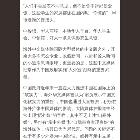
“人们不会发表不同意见，倒不是舍不得那份盒
饭，这些学生的家属都还在国内呢，你懂的”，M
很遗憾的摇摇头。
中餐馆、华人商埠、本地华人平台、华人学生
会、中领馆，好大一条意识形态生意链。
海外中文媒体除国际大型媒体的中文版之外，其
余大多不怎么专业，以假新闻、八卦和耸人听闻
的小道消息博眼球，更重要的是，这些中文媒体
经常作为中国政府实施“大外宣”战略的重要武
器。
中国政府近年来一直在大力推进中国在国际上的
“软实力”，海外华文媒体被认为“肩负展示中国文
化软实力的重任”，中国也通过大量投资，积极在
海外扩张中国媒体的影响。大陆媒体在报道中经
常出现“据外媒”的字样，其中不乏上述“山寨外
媒”，另也有“亲中外媒”和“自我审查表现良好”的
海外媒体，借其口为当局代言。问题的关键还不
在于有多少外媒为中国说话、或持有亲中立场，