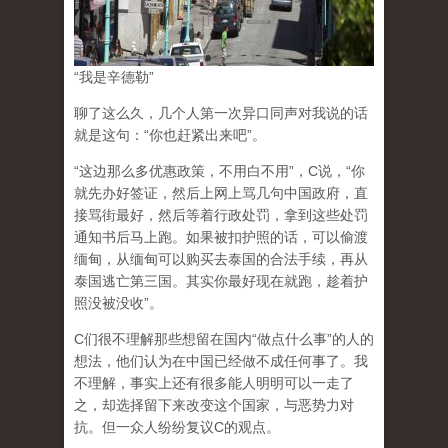
“我是辛
德勒”
聊了这么久，几个人第一次异口同声对我说的话
就是这句：“你也赶紧出来吧”。
“这边那么多优惠政策，不用白不用”，C说，“你
就先办好签证，然后上网上骂几句中国政府，直
接骂街最好，然后等着行政处罚，拿到这些处罚
通知书后马上跑。如果被扣护照的话，可以偷渡
缅甸，从缅甸可以购买去泰国的合法手续，再从
泰国逃亡第三国。其实你最好现在就跑，趁着护
照没被没收”。
C们很不理解那些想留在国内“做点什么事”的人的
想法，他们认为在中国已经做不成任何事了。我
不理解，事实上还有很多能人明明可以一走了
之，却选择留下来改变这个国家，与恶势力对
抗。但一众人纷纷复议C的观点。