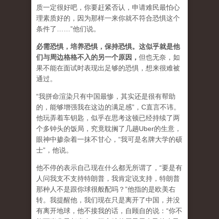
质一定很好吧，你要赶紧否认，申请难民最怕心
理素质好的，因为那样一来你就不符合恐惧这个
条件了……”他们说。
必需恐惧，培养恐惧，保持恐惧。这似乎就是他
们与周边格格不入的另一个原因，
但也无奈，如
果不能在面试时表现出足够的恐惧，想来很难被
通过。
“我拼命渲染只有中国最惨，其实还是很有帮助
的，能够增强我在这边的满足感”，C直言不讳。
他玩弄着车钥匙，似乎在思考这顿已经持续了两
个多钟头的饭局，究竟耽搁了几趟Uber的生意，
眼神中掺杂着一抹不甘心，“我可是名牌大学的硕
士”，他说。
他不停的表示自己现在什么都无所谓了，“要是有
人问我支不支持特朗普，我肯定说支持，特朗普
那种人不是跟你球很般配吗？”他指的是欧美右
转。我提醒他，我们现在只是离开了中国，并没
有离开地球，他不接我的话，自顾自的说：“你不