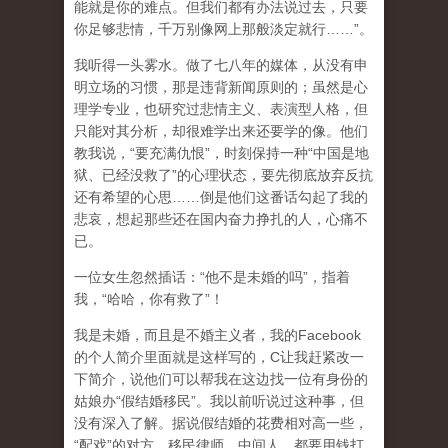
能就是你的难点。但我们都有办法说过去，只要
你足够悲情，千万别像网上那般淡定就行……”。
我听得一头雾水。做了七八年的媒体，从没有申
明立场的习惯，那是违背新闻原则的；虽然是心
理学专业，也研究过悲情主义、表演型人格，但
只能对其分析，却很难学出来还要学的像。他们
教我说，“要充满仇恨”，时刻保持一种“中国是地
狱、已经没救了”的心理状态，要先彻底放弃反抗
还有希望的心思……倒是他们这番话勾起了我的
悲哀，想起那些还在国内奋力挣扎的人，心痛不
已。
一位女生忽然插话：“他不是未婚的吗”，指着
我，“哈哈，你有救了”！
我是未婚，而且是不婚主义者，我的Facebook
的个人简介里面就是这样写的，C让我赶紧改一
下简介，说他们可以帮我在这边找一位有身份的
姑娘办“假结婚移民”。我以前听说过这种事，但
没有深入了解。据说假结婚的花费相对高一些，
“配戏”的对方、移民律师、中间人，都要用钱打