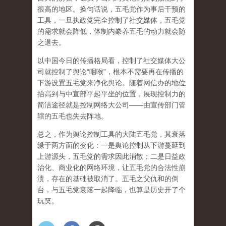
很高的地区。换句话说，五毛党作为事后干预的
工具，一旦执政党完全控制了社交媒体，五毛党
的需求就会降低，体制内豢养五毛的动力就会随
之退去。
以中国今日的传播格局看，控制了社交媒体大公
司就控制了舆论“咽喉”，根本不需要再在传播的
下游设置五毛党来净化舆论。随着网信办的地位
抬高到与中宣部平起平坐的位置，展现控制力的
简洁途径就是控制网络大公司——由宣传部门管
辖的五毛也失去阵地。
总之，作为舆论控制工具的大陆五毛党，其衰落
缘于两方面的变化：一是舆论控制从下游蔓延到
上游源头，五毛党的需求因此消散；二是日益政
治化、商业化的网络环境，让五毛党的合法性崩
溃，存在的基础被取消了。五毛之父仇和的倒
台，与五毛党衰落一起降临，也算是历史开了个
玩笑。