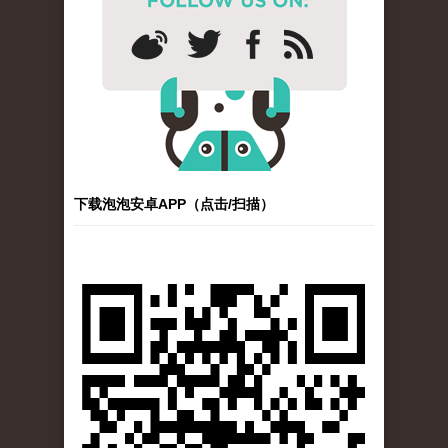
下载泡泡安卓APP（点击/扫描）