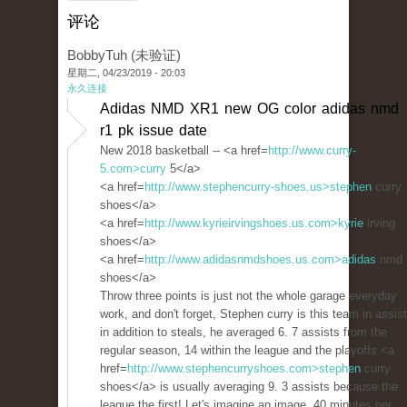
评论
BobbyTuh (未验证)
星期二, 04/23/2019 - 20:03
永久连接
Adidas NMD XR1 new OG color adidas nmd
r1 pk issue date
New 2018 basketball -- <a href=
http://www.curry-
5.com>curry
5</a>
<a href=
http://www.stephencurry-shoes.us>stephen
curry
shoes</a>
<a href=
http://www.kyrieirvingshoes.us.com>kyrie
irving
shoes</a>
<a href=
http://www.adidasnmdshoes.us.com>adidas
nmd
shoes</a>
Throw three points is just not the whole garage everyday
work, and don't forget, Stephen curry is this team in assis
in addition to steals, he averaged 6. 7 assists from the
regular season, 14 within the league and the playoffs <a
href=
http://www.stephencurryshoes.com>stephen
curry
shoes</a> is usually averaging 9. 3 assists because the
league the first! Let's imagine an image, 40 minutes per