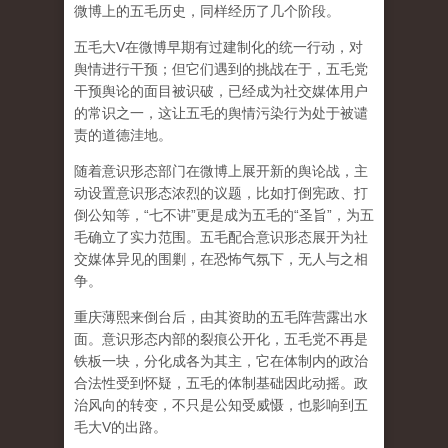
微博上的五毛历史，同样经历了几个阶段。
五毛大V在微博早期有过建制化的统一行动，对
舆情进行干预；但它们遇到的挑战在于，五毛党
干预舆论的面目被识破，已经成为社交媒体用户
的常识之一，这让五毛的舆情污染行为处于被谴
责的道德洼地。
随着意识形态部门在微博上展开新的舆论战，主
动设置意识形态浓烈的议题，比如打倒宪政、打
倒公知等，“七不讲”更是成为五毛的“圣旨”，为五
毛确立了实力范围。五毛配合意识形态展开为社
交媒体异见的围剿，在恐怖气氛下，无人与之相
争。
重庆薄熙来倒台后，由其资助的五毛阵营露出水
面。意识形态内部的裂痕公开化，五毛党不再是
铁板一块，分化成各为其主，它在体制内的政治
合法性受到怀疑，五毛的体制基础因此动摇。政
治风向的转变，不只是公知受威慑，也影响到五
毛大V的出路。