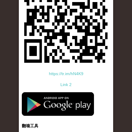
https://tr.im/hN4K9
Link 2
standard-icon-googleplay-app-store.png
翻墙工具