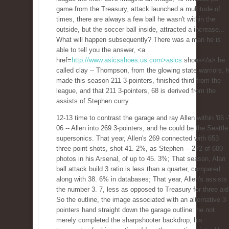
game from the Treasury, attack launched a multitude of
times, there are always a few ball he wasn't within the
outside, but the soccer ball inside, attracted a increase...
What will happen subsequently? There was a man he is
able to tell you the answer, <a
href=
http://www.asicsshoes.us.com>asics
shoes</a> he
called clay -- Thompson, from the glowing state warriors, 
made this season 211 3-pointers, finished third from the
league, and that 211 3-pointers, 68 is derived from the
assists of Stephen curry.
12-13 time to contrast the garage and ray Allen within '05 -'
06 -- Allen into 269 3-pointers, and he could be the Seattle
supersonics. That year, Allen's 269 connected with 653
three-point shots, shot 41. 2%, as Stephen -- 272 of 600
photos in his Arsenal, of up to 45. 3%; That season, Alan
ball attack build 3 ratio is less than a quarter, compared
along with 38. 6% in databases; That year, Allen's assists
the number 3. 7, less as opposed to Treasury for three aid
So the outline, the image associated with an alternative 3-
pointers hand straight down the garage outline: he not
merely completed the sharpshooter backdrop, his