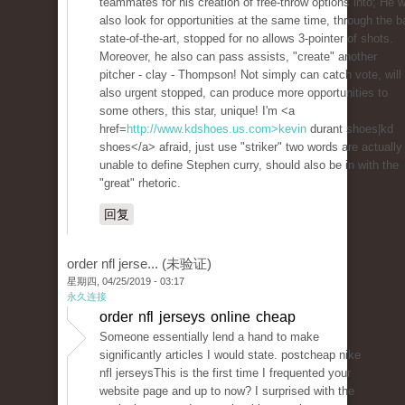
teammates for his creation of free-throw options into; He wi
also look for opportunities at the same time, through the ba
state-of-the-art, stopped for no allows 3-pointer of shots.
Moreover, he also can pass assists, "create" another
pitcher - clay - Thompson! Not simply can catch vote, will
also urgent stopped, can produce more opportunities to
some others, this star, unique! I'm <a
href=
http://www.kdshoes.us.com>kevin
durant shoes|kd
shoes</a> afraid, just use "striker" two words are actually
unable to define Stephen curry, should also be in with the
"great" rhetoric.
回复
order nfl jerse... (未验证)
星期四, 04/25/2019 - 03:17
永久连接
order nfl jerseys online cheap
Someone essentially lend a hand to make
significantly articles I would state. postcheap nike
nfl jerseysThis is the first time I frequented your
website page and up to now? I surprised with the