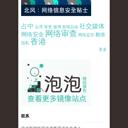
占中
社交媒体
台湾
审查
微博
新闻自由
网络审查
网络安全
翻墙
网络监控
香港
隐私
更多
pao-pao-banner-mirror-site-120814.jpg
联系