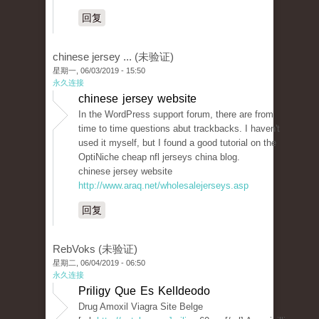
回复
chinese jersey ... (未验证)
星期一, 06/03/2019 - 15:50
永久连接
chinese jersey website
In the WordPress support forum, there are from
time to time questions abut trackbacks. I haven't
used it myself, but I found a good tutorial on the
OptiNiche cheap nfl jerseys china blog.
chinese jersey website
http://www.araq.net/wholesalejerseys.asp
回复
RebVoks (未验证)
星期二, 06/04/2019 - 06:50
永久连接
Priligy Que Es KelIdeodo
Drug Amoxil Viagra Site Belge