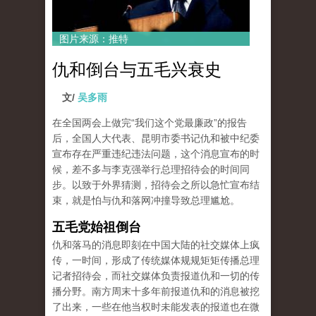
图片来源：推特
仇和倒台与五毛兴衰史
文/
吴多雨
在全国两会上做完“我们这个党最廉政”的报告
后，全国人大代表、昆明市委书记仇和被中纪委
宣布存在严重违纪违法问题，这个消息宣布的时
候，差不多与李克强举行总理招待会的时间同
步。以致于外界猜测，招待会之所以急忙宣布结
束，就是怕与仇和落网冲撞导致总理尴尬。
五毛党始祖倒台
仇和落马的消息即刻在中国大陆的社交媒体上疯
传，一时间，形成了传统媒体规规矩矩传播总理
记者招待会，而社交媒体负责报道仇和一切的传
播分野。南方周末十多年前报道仇和的消息被挖
了出来，一些在他当权时未能发表的报道也在微