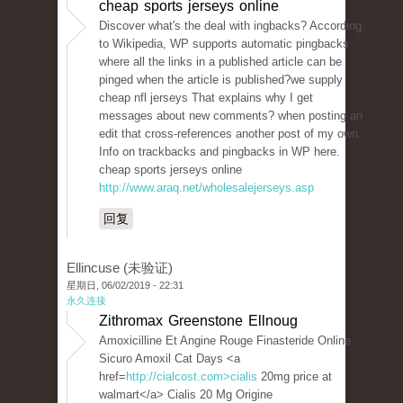
cheap sports jerseys online
Discover what's the deal with ingbacks? According
to Wikipedia, WP supports automatic pingbacks
where all the links in a published article can be
pinged when the article is published?we supply
cheap nfl jerseys That explains why I get
messages about new comments? when posting an
edit that cross-references another post of my own.
Info on trackbacks and pingbacks in WP here.
cheap sports jerseys online
http://www.araq.net/wholesalejerseys.asp
回复
Ellincuse (未验证)
星期日, 06/02/2019 - 22:31
永久连接
Zithromax Greenstone Ellnoug
Amoxicilline Et Angine Rouge Finasteride Online
Sicuro Amoxil Cat Days <a
href=
http://cialcost.com>cialis
20mg price at
walmart</a> Cialis 20 Mg Origine