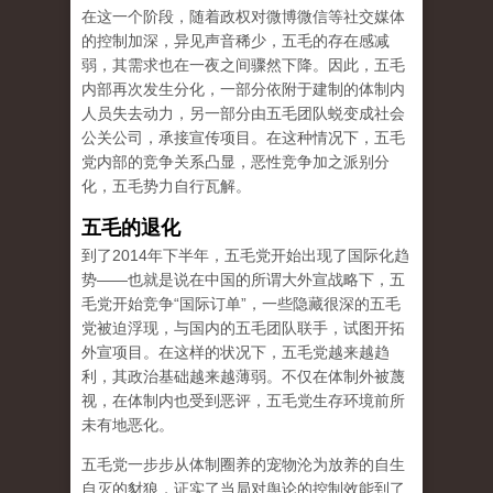
在这一个阶段，随着政权对微博微信等社交媒体
的控制加深，异见声音稀少，五毛的存在感减
弱，其需求也在一夜之间骤然下降。因此，五毛
内部再次发生分化，一部分依附于建制的体制内
人员失去动力，另一部分由五毛团队蜕变成社会
公关公司，承接宣传项目。在这种情况下，五毛
党内部的竞争关系凸显，恶性竞争加之派别分
化，五毛势力自行瓦解。
五毛的退化
到了2014年下半年，五毛党开始出现了国际化趋
势——也就是说在中国的所谓大外宣战略下，五
毛党开始竞争“国际订单”，一些隐藏很深的五毛
党被迫浮现，与国内的五毛团队联手，试图开拓
外宣项目。在这样的状况下，五毛党越来越趋
利，其政治基础越来越薄弱。不仅在体制外被蔑
视，在体制内也受到恶评，五毛党生存环境前所
未有地恶化。
五毛党一步步从体制圈养的宠物沦为放养的自生
自灭的豺狼，证实了当局对舆论的控制效能到了