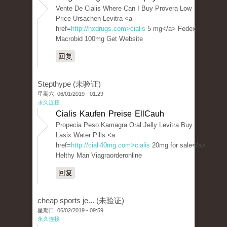
Vente De Cialis Where Can I Buy Provera Low
Price Ursachen Levitra <a
href=
http://hxdrugs.com>cialis
5 mg</a> Fedex
Macrobid 100mg Get Website
回复
Stepthype (未验证)
星期六, 06/01/2019 - 01:29
永久连接
Cialis Kaufen Preise EllCauh
Propecia Peso Kamagra Oral Jelly Levitra Buy
Lasix Water Pills <a
href=
http://ciali40mg.com>cialis
20mg for sale</a>
Helthy Man Viagraorderonline
回复
cheap sports je... (未验证)
星期日, 06/02/2019 - 09:59
永久连接