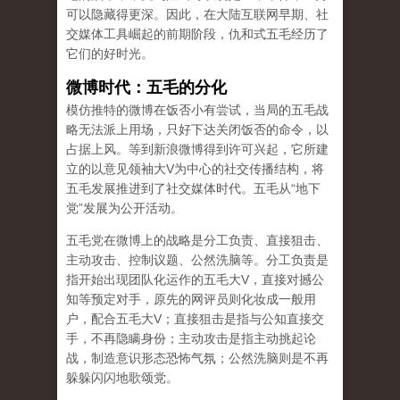
可以隐藏得更深。因此，在大陆互联网早期、社
交媒体工具崛起的前期阶段，仇和式五毛经历了
它们的好时光。
微博时代：五毛的分化
模仿推特的微博在饭否小有尝试，当局的五毛战
略无法派上用场，只好下达关闭饭否的命令，以
占据上风。等到新浪微博得到许可兴起，它所建
立的以意见领袖大V为中心的社交传播结构，将
五毛发展推进到了社交媒体时代。五毛从“地下
党”发展为公开活动。
五毛党在微博上的战略是分工负责、直接狙击、
主动攻击、控制议题、公然洗脑等。分工负责是
指开始出现团队化运作的五毛大V，直接对撼公
知等预定对手，原先的网评员则化妆成一般用
户，配合五毛大V；直接狙击是指与公知直接交
手，不再隐瞒身份；主动攻击是指主动挑起论
战，制造意识形态恐怖气氛；公然洗脑则是不再
躲躲闪闪地歌颂党。