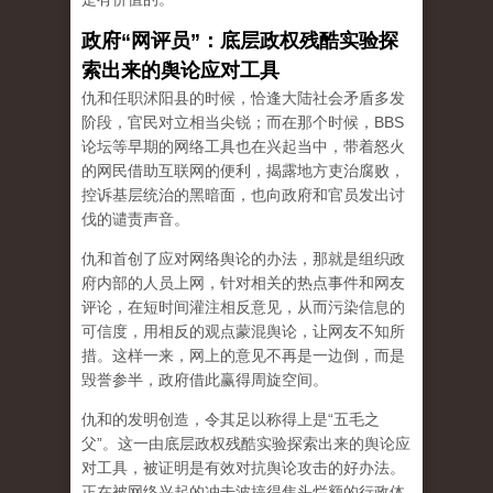
政府“网评员”：底层政权残酷实验探
索出来的舆论应对工具
仇和任职沭阳县的时候，恰逢大陆社会矛盾多发
阶段，官民对立相当尖锐；而在那个时候，BBS
论坛等早期的网络工具也在兴起当中，带着怒火
的网民借助互联网的便利，揭露地方吏治腐败，
控诉基层统治的黑暗面，也向政府和官员发出讨
伐的谴责声音。
仇和首创了应对网络舆论的办法，那就是组织政
府内部的人员上网，针对相关的热点事件和网友
评论，在短时间灌注相反意见，从而污染信息的
可信度，用相反的观点蒙混舆论，让网友不知所
措。这样一来，网上的意见不再是一边倒，而是
毁誉参半，政府借此赢得周旋空间。
仇和的发明创造，令其足以称得上是“五毛之
父”。这一由底层政权残酷实验探索出来的舆论应
对工具，被证明是有效对抗舆论攻击的好办法。
正在被网络兴起的冲击波搞得焦头烂额的行政体