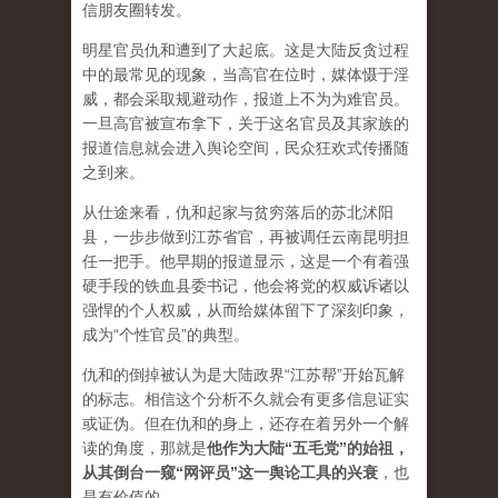
信朋友圈转发。
明星官员仇和遭到了大起底。这是大陆反贪过程
中的最常见的现象，当高官在位时，媒体慑于淫
威，都会采取规避动作，报道上不为为难官员。
一旦高官被宣布拿下，关于这名官员及其家族的
报道信息就会进入舆论空间，民众狂欢式传播随
之到来。
从仕途来看，仇和起家与贫穷落后的苏北沭阳
县，一步步做到江苏省官，再被调任云南昆明担
任一把手。他早期的报道显示，这是一个有着强
硬手段的铁血县委书记，他会将党的权威诉诸以
强悍的个人权威，从而给媒体留下了深刻印象，
成为“个性官员”的典型。
仇和的倒掉被认为是大陆政界“江苏帮”开始瓦解
的标志。相信这个分析不久就会有更多信息证实
或证伪。但在仇和的身上，还存在着另外一个解
读的角度，那就是
他作为大陆“五毛党”的始祖，
从其倒台一窥“网评员”这一舆论工具的兴衰
，也
是有价值的。