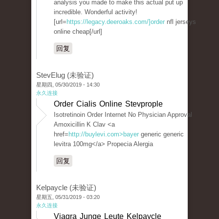
analysis you made to make this actual put up
incredible. Wonderful activity!
[url=
https://legacy.deeroaks.com/]order
nfl jerseys
online cheap[/url]
回复
StevElug (未验证)
星期四, 05/30/2019 - 14:30
永久连接
Order Cialis Online Stevprople
Isotretinoin Order Internet No Physician Approval
Amoxicillin K Clav <a
href=
http://buylevi.com>bayer
generic generic
levitra 100mg</a> Propecia Alergia
回复
Kelpaycle (未验证)
星期五, 05/31/2019 - 03:20
永久连接
Viagra Junge Leute Kelpaycle