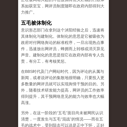
系如获至宝，网评员制度随即在政府内部得到大
力推广。
五毛被体制化
意识形态部门在拿到这个沭阳经验之后，迅速将
其体制化与建制化。体制化的意思是它被吸收为
政府对付网络舆论的标准程序，一旦出现热点事
件，迅速放出网评员，蜂拥而上转移或消灭异见
声音。建制化的意思是指它在政府内部有专人负
责，有分工，有考核奖惩。
在BBS时代及门户网站时代，因为评论的从属与
新闻，或者说评论的集散地很明确，只要投入更
多数量的网评员就可以实现舆情干预的目的。另
外，随着技术研发能力提高，网评员的工作效率
得到提升，其干预网络意见的能力与效率也大幅
高涨。
另外，在这一阶段的“五毛”面目尚未被网民认识
清楚，一度发生与五毛“混战”的情况——而在五
毛的战术中，受到阻击可以说是正中下怀，正好