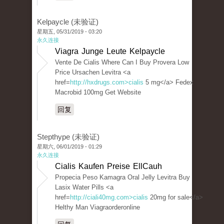
Kelpaycle (未验证)
星期五, 05/31/2019 - 03:20
永久连接
Viagra Junge Leute Kelpaycle
Vente De Cialis Where Can I Buy Provera Low
Price Ursachen Levitra <a
href=
http://hxdrugs.com>cialis
5 mg</a> Fedex
Macrobid 100mg Get Website
回复
Stepthype (未验证)
星期六, 06/01/2019 - 01:29
永久连接
Cialis Kaufen Preise EllCauh
Propecia Peso Kamagra Oral Jelly Levitra Buy
Lasix Water Pills <a
href=
http://ciali40mg.com>cialis
20mg for sale</a>
Helthy Man Viagraorderonline