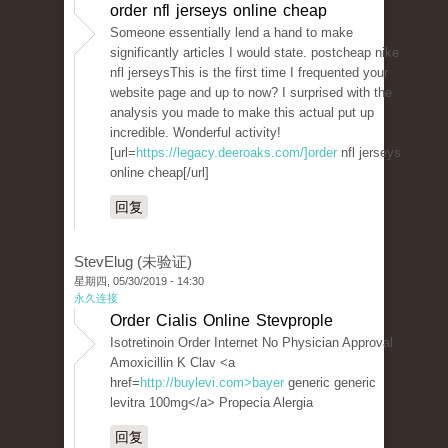
order nfl jerseys online cheap
Someone essentially lend a hand to make
significantly articles I would state. postcheap nike
nfl jerseysThis is the first time I frequented your
website page and up to now? I surprised with the
analysis you made to make this actual put up
incredible. Wonderful activity!
[url=
https://legacy.deeroaks.com/]order
nfl jerseys
online cheap[/url]
回复
StevElug (未验证)
星期四, 05/30/2019 - 14:30
永久连接
Order Cialis Online Stevprople
Isotretinoin Order Internet No Physician Approval
Amoxicillin K Clav <a
href=
http://buylevi.com>bayer
generic generic
levitra 100mg</a> Propecia Alergia
回复