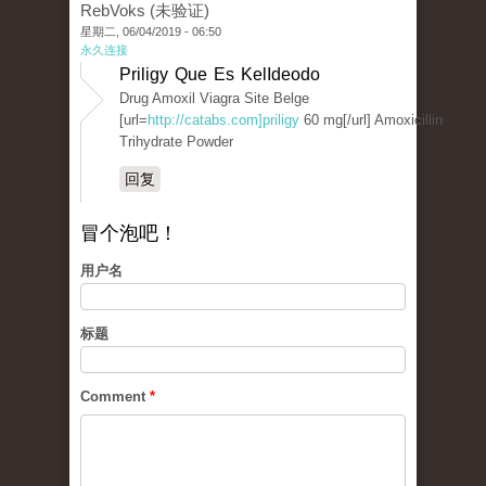
RebVoks (未验证)
星期二, 06/04/2019 - 06:50
永久连接
Priligy Que Es KelIdeodo
Drug Amoxil Viagra Site Belge
[url=
http://catabs.com]priligy
60 mg[/url] Amoxicillin
Trihydrate Powder
回复
冒个泡吧！
用户名
标题
Comment
*