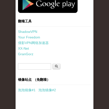
翻墙工具
ShadowVPN
Your Freedom
倩影VPN网络加速器
XX-Net
GranGorz
搜索表单
搜索
镜像站点 （免翻墙）
泡泡
镜像
#1
泡泡
镜像#2