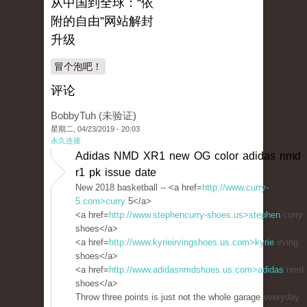
从中国到全球：“依
附的自由”网站解封
升级
冒个泡吧！
评论
BobbyTuh (未验证)
星期二, 04/23/2019 - 20:03
永久连接
Adidas NMD XR1 new OG color adidas nmd
r1 pk issue date
New 2018 basketball -- <a href=
http://www.curry-
5.com>curry
5</a>
<a href=
http://www.stephencurry-shoes.us>stephen
curry
shoes</a>
<a href=
http://www.kyrieirvingshoes.us.com>kyrie
irving
shoes</a>
<a href=
http://www.adidasnmdshoes.us.com>adidas
nmd
shoes</a>
Throw three points is just not the whole garage everyday