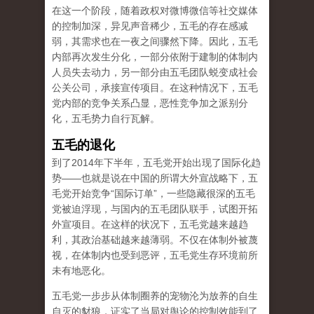
在这一个阶段，随着政权对微博微信等社交媒体
的控制加深，异见声音稀少，五毛的存在感减
弱，其需求也在一夜之间骤然下降。因此，五毛
内部再次发生分化，一部分依附于建制的体制内
人员失去动力，另一部分由五毛团队蜕变成社会
公关公司，承接宣传项目。在这种情况下，五毛
党内部的竞争关系凸显，恶性竞争加之派别分
化，五毛势力自行瓦解。
五毛的退化
到了2014年下半年，五毛党开始出现了国际化趋
势——也就是说在中国的所谓大外宣战略下，五
毛党开始竞争“国际订单”，一些隐藏很深的五毛
党被迫浮现，与国内的五毛团队联手，试图开拓
外宣项目。在这样的状况下，五毛党越来越趋
利，其政治基础越来越薄弱。不仅在体制外被蔑
视，在体制内也受到恶评，五毛党生存环境前所
未有地恶化。
五毛党一步步从体制圈养的宠物沦为放养的自生
自灭的豺狼，证实了当局对舆论的控制效能到了