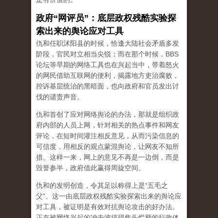
政府“网评员”：底层政权残酷实验探
索出来的舆论应对工具
仇和任职沭阳县的时候，恰逢大陆社会矛盾多发
阶段，官民对立相当尖锐；而在那个时候，BBS
论坛等早期的网络工具也在兴起当中，带着怒火
的网民借助互联网的便利，揭露地方吏治腐败，
控诉基层统治的黑暗面，也向政府和官员发出讨
伐的谴责声音。
仇和首创了应对网络舆论的办法，那就是组织政
府内部的人员上网，针对相关的热点事件和网友
评论，在短时间灌注相反意见，从而污染信息的
可信度，用相反的观点蒙混舆论，让网友不知所
措。这样一来，网上的意见不再是一边倒，而是
毁誉参半，政府借此赢得周旋空间。
仇和的发明创造，令其足以称得上是“五毛之
父”。这一由底层政权残酷实验探索出来的舆论应
对工具，被证明是有效对抗舆论攻击的好办法。
正在被网络兴起的冲击波搞得焦头烂额的行政体