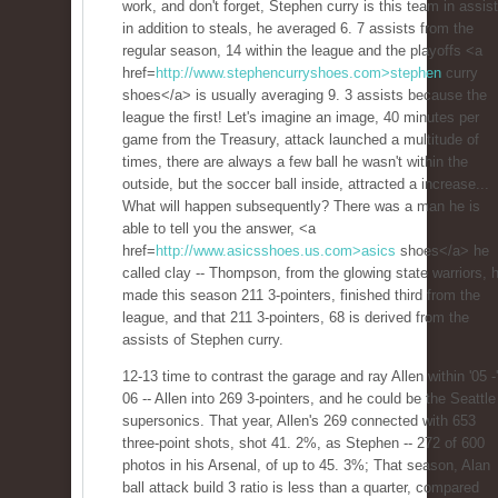
work, and don't forget, Stephen curry is this team in assis
in addition to steals, he averaged 6. 7 assists from the
regular season, 14 within the league and the playoffs <a
href=
http://www.stephencurryshoes.com>stephen
curry
shoes</a> is usually averaging 9. 3 assists because the
league the first! Let's imagine an image, 40 minutes per
game from the Treasury, attack launched a multitude of
times, there are always a few ball he wasn't within the
outside, but the soccer ball inside, attracted a increase...
What will happen subsequently? There was a man he is
able to tell you the answer, <a
href=
http://www.asicsshoes.us.com>asics
shoes</a> he
called clay -- Thompson, from the glowing state warriors, 
made this season 211 3-pointers, finished third from the
league, and that 211 3-pointers, 68 is derived from the
assists of Stephen curry.
12-13 time to contrast the garage and ray Allen within '05 -'
06 -- Allen into 269 3-pointers, and he could be the Seattle
supersonics. That year, Allen's 269 connected with 653
three-point shots, shot 41. 2%, as Stephen -- 272 of 600
photos in his Arsenal, of up to 45. 3%; That season, Alan
ball attack build 3 ratio is less than a quarter, compared