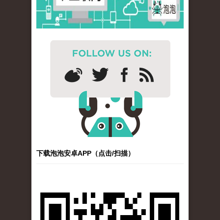
下载泡泡安卓APP（点击/扫描）