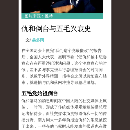
图片来源：推特
仇和倒台与五毛兴衰史
文/
吴多雨
在全国两会上做完“我们这个党最廉政”的报告
后，全国人大代表、昆明市委书记仇和被中纪委
宣布存在严重违纪违法问题，这个消息宣布的时
候，差不多与李克强举行总理招待会的时间同
步。以致于外界猜测，招待会之所以急忙宣布结
束，就是怕与仇和落网冲撞导致总理尴尬。
五毛党始祖倒台
仇和落马的消息即刻在中国大陆的社交媒体上疯
传，一时间，形成了传统媒体规规矩矩传播总理
记者招待会，而社交媒体负责报道仇和一切的传
播分野。南方周末十多年前报道仇和的消息被挖
了出来，一些在他当权时未能发表的报道也在微