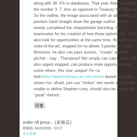
along with 38. 6% in databases; That year, Allen's assists
the number 3. 7, less as opposed to Treasury for three aid
So the outline, the image associated with an alternative 3-
pointers hand straight down the garage outline: he not
merely completed the sharpshooter backdrop, his
teammates for his creation of free-throw options into; He wi
also look for opportunities at the same time, through the ba
state-of-the-art, stopped for no allows 3-pointer of shots.
Moreover, he also can pass assists, "create" another
pitcher - clay - Thompson! Not simply can catch vote, will
also urgent stopped, can produce more opportunities to
some others, this star, unique! I'm <a
href=
http://www.kdshoes.us.com>kevin
durant shoes|kd
shoes</a> afraid, just use "striker" two words are actually
unable to define Stephen curry, should also be in with the
"great" rhetoric.
回复
order nfl jerse... (未验证)
星期四, 04/25/2019 - 03:17
永久连接