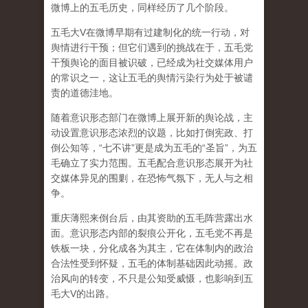
微博上的五毛历史，同样经历了几个阶段。
五毛大V在微博早期有过建制化的统一行动，对
舆情进行干预；但它们遇到的挑战在于，五毛党
干预舆论的面目被识破，已经成为社交媒体用户
的常识之一，这让五毛的舆情污染行为处于被谴
责的道德洼地。
随着意识形态部门在微博上展开新的舆论战，主
动设置意识形态浓烈的议题，比如打倒宪政、打
倒公知等，“七不讲”更是成为五毛的“圣旨”，为五
毛确立了实力范围。五毛配合意识形态展开为社
交媒体异见的围剿，在恐怖气氛下，无人与之相
争。
重庆薄熙来倒台后，由其资助的五毛阵营露出水
面。意识形态内部的裂痕公开化，五毛党不再是
铁板一块，分化成各为其主，它在体制内的政治
合法性受到怀疑，五毛的体制基础因此动摇。政
治风向的转变，不只是公知受威慑，也影响到五
毛大V的出路。