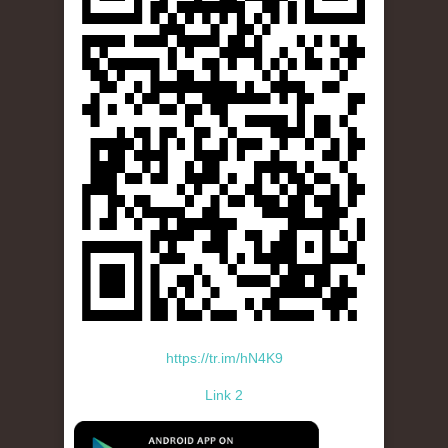
https://tr.im/hN4K9
Link 2
standard-icon-googleplay-app-store.png