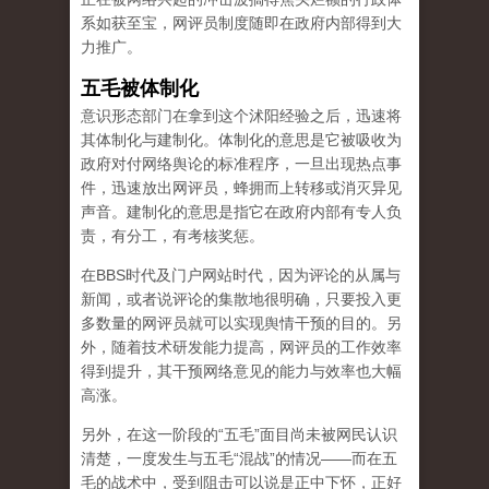
系如获至宝，网评员制度随即在政府内部得到大
力推广。
五毛被体制化
意识形态部门在拿到这个沭阳经验之后，迅速将
其体制化与建制化。体制化的意思是它被吸收为
政府对付网络舆论的标准程序，一旦出现热点事
件，迅速放出网评员，蜂拥而上转移或消灭异见
声音。建制化的意思是指它在政府内部有专人负
责，有分工，有考核奖惩。
在BBS时代及门户网站时代，因为评论的从属与
新闻，或者说评论的集散地很明确，只要投入更
多数量的网评员就可以实现舆情干预的目的。另
外，随着技术研发能力提高，网评员的工作效率
得到提升，其干预网络意见的能力与效率也大幅
高涨。
另外，在这一阶段的“五毛”面目尚未被网民认识
清楚，一度发生与五毛“混战”的情况——而在五
毛的战术中，受到阻击可以说是正中下怀，正好