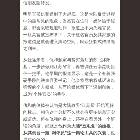
信朋友圈转发。
明星官员仇和遭到了大起底。这是大陆反贪过程
中的最常见的现象，当高官在位时，媒体慑于淫
威，都会采取规避动作，报道上不为为难官员。
一旦高官被宣布拿下，关于这名官员及其家族的
报道信息就会进入舆论空间，民众狂欢式传播随
之到来。
从仕途来看，仇和起家与贫穷落后的苏北沭阳
县，一步步做到江苏省官，再被调任云南昆明担
任一把手。他早期的报道显示，这是一个有着强
硬手段的铁血县委书记，他会将党的权威诉诸以
强悍的个人权威，从而给媒体留下了深刻印象，
成为“个性官员”的典型。
仇和的倒掉被认为是大陆政界“江苏帮”开始瓦解
的标志。相信这个分析不久就会有更多信息证实
或证伪。但在仇和的身上，还存在着另外一个解
读的角度，那就是
他作为大陆“五毛党”的始祖，
从其倒台一窥“网评员”这一舆论工具的兴衰
，也
是有价值的。