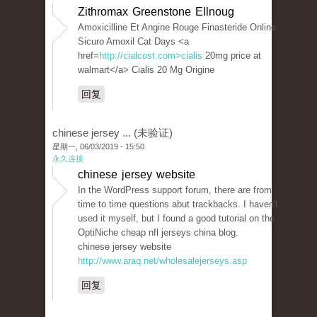
Zithromax Greenstone Ellnoug
Amoxicilline Et Angine Rouge Finasteride Online
Sicuro Amoxil Cat Days <a
href=
http://cialcost.com>cialis
20mg price at
walmart</a> Cialis 20 Mg Origine
回复
chinese jersey ... (未验证)
星期一, 06/03/2019 - 15:50
永久连接
chinese jersey website
In the WordPress support forum, there are from
time to time questions abut trackbacks. I haven't
used it myself, but I found a good tutorial on the
OptiNiche cheap nfl jerseys china blog.
chinese jersey website
http://www.araq.net/wholesalejerseys.asp
回复