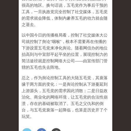
很高的地区。换句话说，五毛党作为事后干预的
工具，一旦执政党完全控制了社交媒体，五毛党
的需求就会降低，体制内豢养五毛的动力就会随
之退去。
以中国今日的传播格局看，控制了社交媒体大公
司就控制了舆论“咽喉”，根本不需要再在传播的
下游设置五毛党来净化舆论。随着网信办的地位
抬高到与中宣部平起平坐的位置，展现控制力的
简洁途径就是控制网络大公司——由宣传部门管
辖的五毛也失去阵地。
总之，作为舆论控制工具的大陆五毛党，其衰落
缘于两方面的变化：一是舆论控制从下游蔓延到
上游源头，五毛党的需求因此消散；二是日益政
治化、商业化的网络环境，让五毛党的合法性崩
溃，存在的基础被取消了。五毛之父仇和的倒
台，与五毛党衰落一起降临，也算是历史开了个
玩笑。