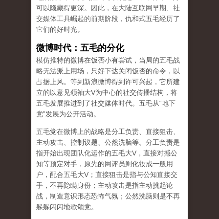
可以隐藏得更深。因此，在大陆互联网早期、社
交媒体工具崛起的前期阶段，仇和式五毛经历了
它们的好时光。
微博时代：五毛的分化
模仿推特的微博在饭否小有尝试，当局的五毛战
略无法派上用场，只好下达关闭饭否的命令，以
占据上风。等到新浪微博得到许可兴起，它所建
立的以意见领袖大V为中心的社交传播结构，将
五毛发展推进到了社交媒体时代。五毛从“地下
党”发展为公开活动。
五毛党在微博上的战略是分工负责、直接狙击、
主动攻击、控制议题、公然洗脑等。分工负责是
指开始出现团队化运作的五毛大V，直接对撼公
知等预定对手，原先的网评员则化妆成一般用
户，配合五毛大V；直接狙击是指与公知直接交
手，不再隐瞒身份；主动攻击是指主动挑起论
战，制造意识形态恐怖气氛；公然洗脑则是不再
躲躲闪闪地歌颂党。