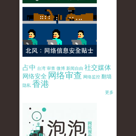
占中
社交媒体
台湾
审查
微博
新闻自由
网络审查
网络安全
翻墙
网络监控
香港
隐私
更多
pao-pao-banner-mirror-site-120814.jpg