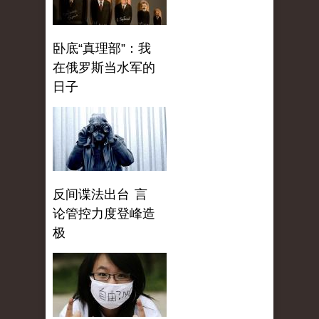
卧底“真理部”：我
在俄罗斯当水军的
日子
反间谍法出台 言
论管控力度登峰造
极