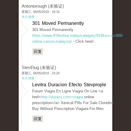
Antoniorough (未验证)
星期三, 06/05/2019 - 16:31
永久连接
301 Moved Permanently
301 Moved Permanently
https://www.918online.today/category/918kiss-scr888-
online-casino-malaysia/
- Click here!..
回复
StevElug (未验证)
星期三, 06/05/2019 - 23:20
永久连接
Levitra Duracion Efecto Stevprople
Forum Viagra En Ligne Viagra On Line <a
href=
http://durazy.com>viagra
online
prescription</a> Xenical Pills For Sale Clonidine
Buy Without Prescription Viagara For Men
回复