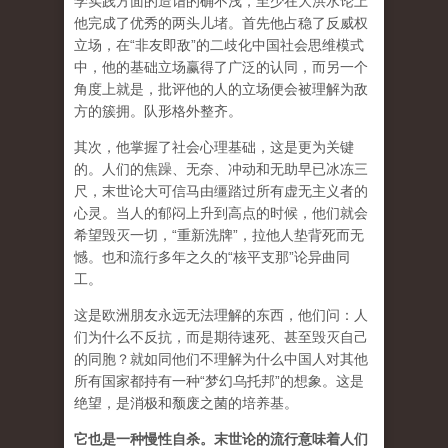
学实践方面的造诣的确不浅，至少在大洪水论上
他完成了优秀的两头儿堵。首先他占稳了反威权
立场，在“非友即敌”的二歧化中国社会思维模式
中，他的基础立场赢得了广泛的认同，而另一个
角度上就是，批评他的人的立场便会被理解为敌
方的簇拥。队形格外整齐。
其次，他掌握了社会心理基础，这是更为关键
的。人们的焦躁、无奈、冲动和无助早已冰冻三
尺，末世论大可信马由缰踏过所有虚无主义者的
心灵。当人的郁闷上升到高点的时候，他们就会
希望毁灭一切，“重新洗牌”，拉他人垫背死而无
憾。也和流行多年之久的“核平支那”论异曲同
工。
这是欧洲朋友永远无法理解的东西，他们问：人
们为什么不反抗，而是期待速死、甚至毁灭自己
的同胞？就如同他们不理解为什么中国人对其他
所有国家都持有一种“梦幻乌托邦”的想象。这是
绝望，是消极和颓废之菌的培养基。
它也是一种慢性自杀。末世论的流行意味着人们