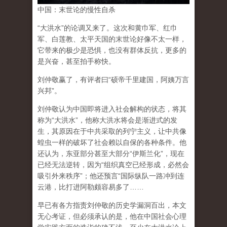
中国：末世论的慢性自杀
“大洪水”的论调又来了。这次和黄巾军、红巾
军、白莲教、太平天国的末世论好像不太一样，
它带来的极少是恐惧，也没有群体反抗，更多的
是兴奋，甚至拍手称快。
刘仲敬赢了，有评者曰“硕帝千里建国，阿姨万言
兴邦”。
刘仲敬认为中国即将进入社会解构的状态，将其
称为“大洪水”，他称大洪水将会是渐进式的发
生，其原因在于中共采取的列宁主义，让中共像
蝗虫一样的破坏了社会赖以自保的各种条件。他
还认为，东亚部分甚至大部分“伊斯兰化”，现在
已经无法逆转，因为“组织真空已经形成，必然会
吸引外来秩序”；他还预言“国际纵队一路冲到连
云港，比打进阿勒颇容易多了……
早已有各方指责刘仲敬的历史学漏洞百出，本文
无心考证，但必须承认的是，他在中国社会心理