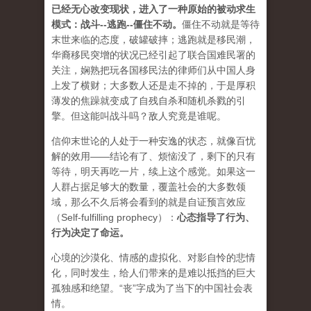
已经无心改变现状，进入了一种原始的被动求生
模式：战斗--逃跑--僵住不动。
僵住不动就是等待
末世来临的态度，破罐破摔；逃跑就是移民潮，
华裔移民突增的状况已经引起了联合国难民署的
关注，娴熟把玩各国移民法的律师们从中国人身
上发了横财；大多数人还是走不掉的，于是厚积
薄发的焦躁就变成了自残自杀和随机杀戮的引
擎。但这能叫战斗吗？敌人究竟是谁呢。
信仰末世论的人处于一种安逸的状态，就像百忧
解的效用——结论有了、烦恼没了，剩下的只有
等待，明天再吃一片，续上这个感觉。如果这一
人群占据足够大的数量，覆盖社会的大多数领
域，那么不久后将会看到的就是自证预言效应
（Self-fulfilling prophecy）：
心态指导了行为、
行为决定了命运。
心境的沙漠化、情感的虚拟化、对影自怜的悲情
化，同时发生，给人们带来的是难以抵挡的巨大
孤独感和绝望。“丧”字成为了当下的中国社会表
情。