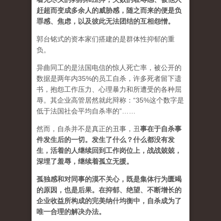
赶超而变成多余人的威胁感，随之而来的便是负
罪感、焦虑，以及彼此无法团结的互相怨憎。
郭台铭式的资本家们搭建的是群体性抑郁的重
负。
异曲同工的是法国电信的惊人死亡率，被公开的
数据是两年内35%的员工自杀，许多死者留下遗
书，抱怨工作压力、心理暴力和所遭受的各种屈
辱。其企业高管居然就此辩称：“35%这个数字是
低于法国社会平均自杀率的”……
然而，自杀并不是真正的丑事，
丑
事在于自杀事
件发生后的一切。发生了什么？什么都没有发
生，活着的人继续回到工作岗位上，战战兢兢，
深埋了羞辱，继续着孤立无援。
孤独感和对同事的漠不关心，既是集体行为匮竭
的原因，也是后果。在抑郁、绝望、不断增长的
企业收益所构成的完美纳什均衡中，自杀成为了
唯一合理的解决办法。