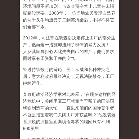
环境问题不断加剧，市议会责令禁止儿童在未铺
砌路段玩耍。2008年，一位当地农民发现自己养
的两千头牛均遭受了二刲英污染后，不得不将它
们全部宰杀。
2012年，司法部在调查后决定停止工厂的部分生
产，然而这一措施却遭到了群体的暴力反抗！工
人及其家属担心因此失去自己的财产，他们要求
同时享有工资和干净的空气。
经过持续数月的辩论、罢工示威和各种冲突之
后，意大利政府最终决定，无视法院禁令，工厂
继续运作。
某政府政治经济学家对此表示：“在现在这样的经
济危机中，关闭里瓦工厂就相当于帮了德国法国
钢铁制造商的大忙，一直以来咱们的国际竞争者
不就是指望着我们关闭工厂来获益吗？”他发表这
番演说的演播室距离喷着毒雾的烟囱只有不到
600英里。