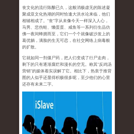
丧文化的流行陈酿已久，这般消极虚无的陈述凝
聚成亚文化热潮的同时恰逢大洪水论来临，他们
相辅相成了。“丧”字从未像今天一样深入人心，
马男、悲伤蛙、懒蛋蛋、咸鱼等一系列衍生品仿
佛一夜间蜂拥而至，它们一个个就像破沙发上的
葛优躺，满脸的生无可恋，在社交网络上病毒般
的扩散。
它就如同一剂僵尸药，把人们变成了行尸走肉，
剩下的只有逐渐腐烂和漫长的空无。称其“反鸡汤
营销”的媒体着实误解了它。相比下，热衷于推背
图的人似乎还显得积极很多呢，至少他们的心里
还存有未来二字。