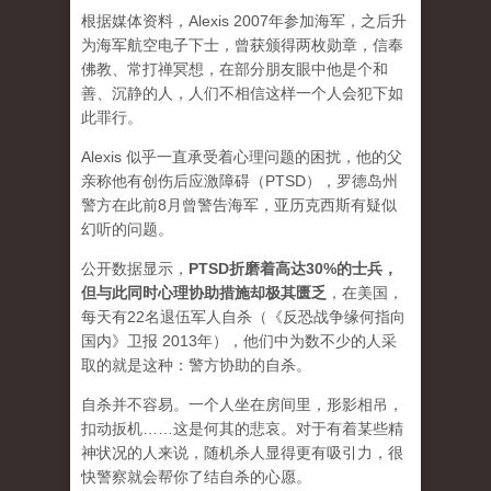
根据媒体资料，Alexis 2007年参加海军，之后升
为海军航空电子下士，曾获颁得两枚勋章，信奉
佛教、常打禅冥想，在部分朋友眼中他是个和
善、沉静的人，人们不相信这样一个人会犯下如
此罪行。
Alexis 似乎一直承受着心理问题的困扰，他的父
亲称他有创伤后应激障碍（PTSD），罗德岛州
警方在此前8月曾警告海军，亚历克西斯有疑似
幻听的问题。
公开数据显示，
PTSD折磨着高达30%的士兵，
但与此同时心理协助措施却极其匮乏
，在美国，
每天有22名退伍军人自杀（《反恐战争缘何指向
国内》卫报 2013年），他们中为数不少的人采
取的就是这种：警方协助的自杀。
自杀并不容易。一个人坐在房间里，形影相吊，
扣动扳机……这是何其的悲哀。对于有着某些精
神状况的人来说，随机杀人显得更有吸引力，很
快警察就会帮你了结自杀的心愿。