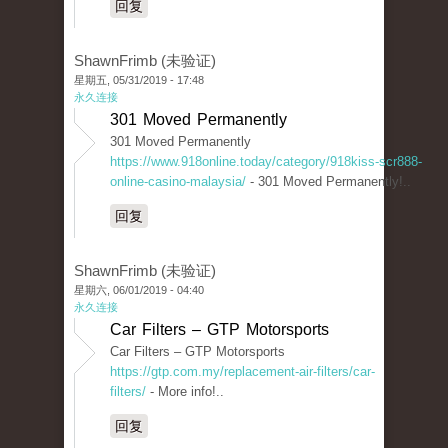
回复
ShawnFrimb (未验证)
星期五, 05/31/2019 - 17:48
永久连接
301 Moved Permanently
301 Moved Permanently
https://www.918online.today/category/918kiss-scr888-
online-casino-malaysia/
- 301 Moved Permanently!..
回复
ShawnFrimb (未验证)
星期六, 06/01/2019 - 04:40
永久连接
Car Filters – GTP Motorsports
Car Filters – GTP Motorsports
https://gtp.com.my/replacement-air-filters/car-
filters/
- More info!..
回复