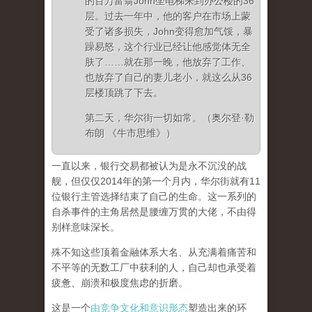
的百万富翁John坐电梯来到办公楼的36
层。过去一年中，他的客户在市场上蒙
受了诸多损失，John变得愈加气馁，暴
躁易怒，这个行业已经让他感觉体无全
肤了……就在那一晚，他放弃了工作、
也放弃了自己的妻儿老小，就这么从36
层楼顶跳了下去。
第二天，华尔街一切如常。（奥尔登·勒
布朗 《牛市思维》）
一直以来，银行交易都被认为是永不沉没的战
舰，但仅仅2014年的第一个月内，华尔街就有11
位银行主管选择结束了自己的生命。这一系列的
自杀事件的主角居然是腰缠万贯的大佬，不由得
别样意味深长。
殊不知这些顶着金融体系大名、从充满着痛苦和
不平等的无数工厂中获利的人，自己却也承受着
疲惫、崩溃和极度焦虑的折磨。
这是一个
由竞争文化和意识形态
塑造出来的环