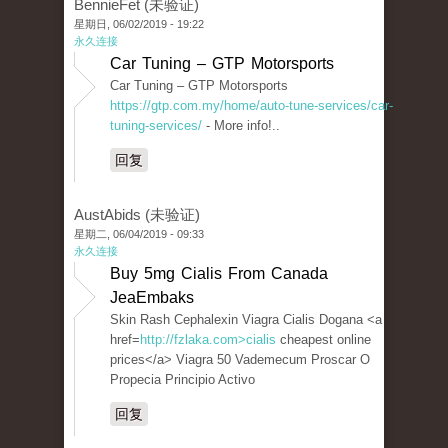
BennieFet (未验证)
星期日, 06/02/2019 - 19:22
永久连接
Car Tuning – GTP Motorsports
Car Tuning – GTP Motorsports
https://gtp.com.my/home/auto-tune-services/car-
tuning-services/
- More info!..
回复
AustAbids (未验证)
星期二, 06/04/2019 - 09:33
永久连接
Buy 5mg Cialis From Canada
JeaEmbaks
Skin Rash Cephalexin Viagra Cialis Dogana <a
href=
http://fzlaka.com>cialis
cheapest online
prices</a> Viagra 50 Vademecum Proscar O
Propecia Principio Activo
回复