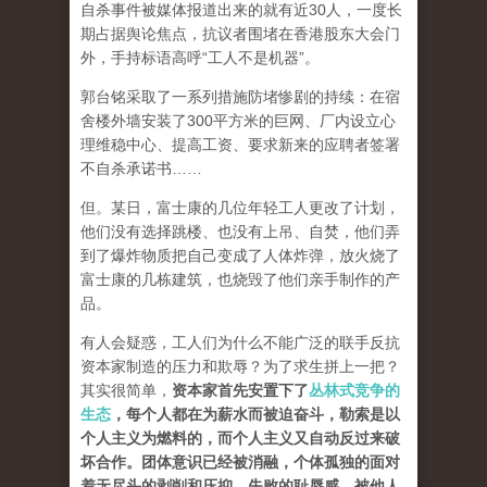
自杀事件被媒体报道出来的就有近30人，一度长
期占据舆论焦点，抗议者围堵在香港股东大会门
外，手持标语高呼“工人不是机器”。
郭台铭采取了一系列措施防堵惨剧的持续：在宿
舍楼外墙安装了300平方米的巨网、厂内设立心
理维稳中心、提高工资、要求新来的应聘者签署
不自杀承诺书……
但。某日，富士康的几位年轻工人更改了计划，
他们没有选择跳楼、也没有上吊、自焚，他们弄
到了爆炸物质把自己变成了人体炸弹，放火烧了
富士康的几栋建筑，也烧毁了他们亲手制作的产
品。
有人会疑惑，工人们为什么不能广泛的联手反抗
资本家制造的压力和欺辱？为了求生拼上一把？
其实很简单，
资本家首先安置下了
丛林式竞争的
生态
，每个人都在为薪水而被迫奋斗，勒索是以
个人主义为燃料的，而个人主义又自动反过来破
坏合作。团体意识已经被消融，个体孤独的面对
着无尽头的剥削和压抑，失败的耻辱感、被他人