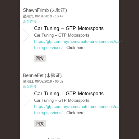
ShawnFrimb (未验证)
星期六, 06/01/2019 - 16:47
永久连接
Car Tuning – GTP Motorsports
Car Tuning – GTP Motorsports
https://gtp.com.my/home/auto-tune-services/car-
tuning-services/
- Click here...
回复
BennieFet (未验证)
星期日, 06/02/2019 - 06:52
永久连接
Car Tuning – GTP Motorsports
Car Tuning – GTP Motorsports
https://gtp.com.my/home/auto-tune-services/car-
tuning-services/
- Click here...
回复