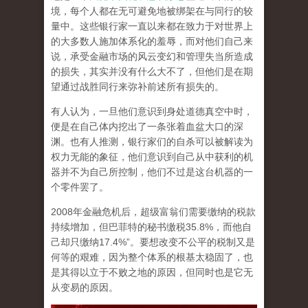
境，每个人都在无可避免地被绑架在与同行的较
量中。这些银行家一直以来都在致力于对世界上
的大多数人施加体系化的羞辱，而对他们自己来
说，承受金融市场的风云变幻和管理失当所造成
的损失，其实并没有什么大不了，但他们是在期
望通过战胜同行来弥补前述所有损失的。
有人认为，一旦他们意识到身处道德真空中时，
便是在自己体内挖出了一条张着血盆大口的深
渊。也有人推测，银行家们的自杀可以被解读为
权力无能的象征，他们意识到自己从中获利的机
器并不为自己所控制，他们不过是这台机器的一
个零件罢了。
2008年金融危机后，超级富翁们需要缴纳的税款
持续增加，但巴菲特的秘书缴税35.8%，而他自
己却只缴纳17.4%”。要想改变不公平的税制又是
何等的艰难，因为整个体系的根基太稳固了，也
是其得以立于不败之地的原因，但同时也是它无
从变易的原因。