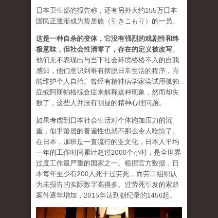
日本卫生部的报告称，还有另外大约155万日本
国民正逐渐成为蛰居族（引きこもり）的一员。
这是一种自杀的变体，它没有强烈的戏剧性和终
极意味，但社会性清零了，存在的定义被改写
。
他们无不表现出与当下社会环境格格不入的自我
感知，他们意识到唯有摆脱日常生活的程序，方
能维护个人自治。曾经有精神病学家尝试用孤独
症或阿斯帕格综合症来解释这种现象，然而却失
败了，这些人并没有明显的精神心理问题。
如果考虑到日本社会生活对个体施加压力的沉
重，似乎蛰居的普遍性也就不那么令人吃惊了。
在日本，加班是一直流行的亚文化，日本人平均
一年的工作时间累计超过2000个小时，是全世界
过度工作最严重的国家之一。根据官方数据，日
本每年至少有200人死于过劳死，而劳工组织认
为未报告的实际数字高得多。过劳死引发的索赔
案件逐年增加，2015年达到创纪录的1456起。