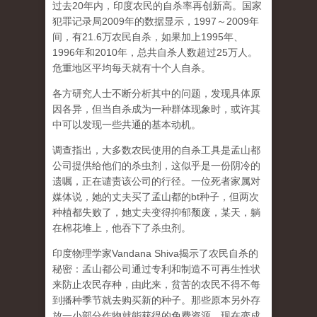
过去20年内，印度农民的自杀率再创新高。国家
犯罪记录局2009年的数据显示，1997～2009年
间，有21.6万农民自杀，如果加上1995年、
1996年和2010年，总共自杀人数超过25万人。
危重地区平均每天就有十个人自杀。
各方研究人士不断分析其中的问题，发现具体原
因各异，但当自杀成为一种群体现象时，或许其
中可以发现一些共通的基本动机。
调查指出，大多数农民使用的自杀工具是孟山都
公司提供给他们的杀虫剂，这似乎是一份阴冷的
遗嘱，正在谴责该公司的行径。一位死者家属对
媒体说，她的丈夫买了孟山都的bt种子，但两次
种植都失败了，她丈夫变得抑郁颓废，某天，躺
在棉花堆上，他吞下了杀虫剂。
印度物理学家Vandana Shiva揭示了农民自杀的
秘密：孟山都公司通过专利和制造不可再生性状
来防止农民存种，由此来，贫苦的农民不得不每
到播种季节就去购买新的种子。那些原本另外存
放一小部分作物就能获得的免费资源，现在变成