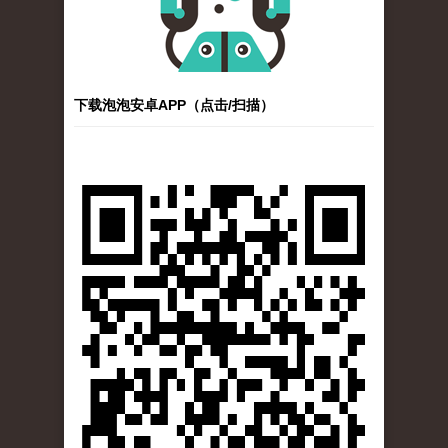
下载泡泡安卓APP（点击/扫描）