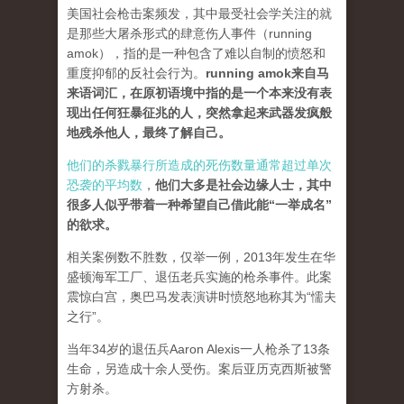
美国社会枪击案频发，其中最受社会学关注的就
是那些大屠杀形式的肆意伤人事件（running
amok），指的是一种包含了难以自制的愤怒和
重度抑郁的反社会行为。
running amok来自马
来语词汇，在原初语境中指的是一个本来没有表
现出任何狂暴征兆的人，突然拿起来武器发疯般
地残杀他人，最终了解自己。
他们的杀戮暴行所造成的死伤数量通常超过单次
恐袭的平均数
，
他们大多是社会边缘人士，其中
很多人似乎带着一种希望自己借此能“一举成名”
的欲求。
相关案例数不胜数，仅举一例，2013年发生在华
盛顿海军工厂、退伍老兵实施的枪杀事件。此案
震惊白宫，奥巴马发表演讲时愤怒地称其为“懦夫
之行”。
当年34岁的退伍兵Aaron Alexis一人枪杀了13条
生命，另造成十余人受伤。案后亚历克西斯被警
方射杀。