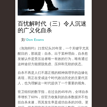
百忧解时代（三）令人沉迷
的广义化自杀
文/
Don Evans
（泡泡特约）
21世纪头20年里，一个关键字尤其
醒目的，那就是：自杀。出于某种理由，自杀愈
发被认作是受压迫者唯一有效的行为，唯有通过
这种途径方能摆脱焦虑、压抑和无助的状态。
自杀不再是人们不愿正视的精神病理学的边缘化
表现，而正在变成这个时代政治历史的主要代言
人，也为理解这一时代提供了一个重要的视角。
世卫组织的数字指，在过去的45年内，全球自杀
率增长了60%，但官方收集到的自杀数据并不包
括自杀未遂，而其发生率是成功自杀的20倍。更