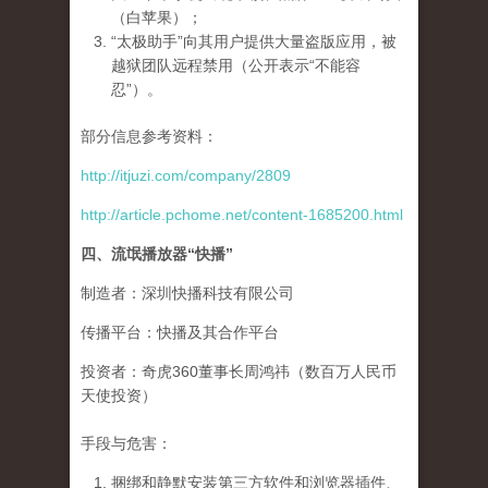
（白苹果）；
“太极助手”向其用户提供大量盗版应用，被
越狱团队远程禁用（公开表示“不能容
忍”）。
部分信息参考资料：
http://itjuzi.com/company/2809
http://article.pchome.net/content-1685200.html
四、流氓播放器“快播”
制造者：深圳快播科技有限公司
传播平台：快播及其合作平台
投资者：奇虎360董事长周鸿祎（数百万人民币
天使投资）
手段与危害：
捆绑和静默安装第三方软件和浏览器插件、