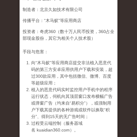
制造者：北京久如技术有限公司
传播平台：“木马蚁”等应用商店
投资者：奇虎360（数十万人民币投资，360占全
部现金股份，其它为相关个人技术股）
手段与危害：
向“木马蚁”等应用商店提交非法植入恶意代
码的第三方安卓应用供用户下载和安装，超
过300款应用，其中包括微信、微博、百度
等超级应用；
植入的恶意代码实时监控用户手机中的程序
运行状态，伺机向其顶层窗口发布横幅广告
或弹窗广告（均来自“易积分”），或强制用
户下载其提供的各种游戏或软件以换取“积
分”、得到15天的无广告时间；
过程受云端控制（服务器域
名 kuaidian360.com）。