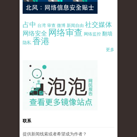
占中
社交媒体
台湾
审查
微博
新闻自由
网络审查
网络安全
翻墙
网络监控
香港
隐私
更多
pao-pao-banner-mirror-site-120814.jpg
联系
提供新闻线索或者希望成为作者？