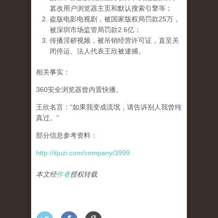
篡改用户浏览器主页和默认搜索引擎等；
盗版电影电视剧，被国家版权局罚款25万，
被深圳市场监管局罚款2.6亿；
传播淫秽视频，被吊销经营许可证，直至关
闭停运、法人代表王欣被逮捕。
相关事实：
360安全浏览器曾内置快播。
王欣名言：“如果我变成流氓，请告诉别人我曾纯
真过。”
部分信息参考资料：
http://itjuzi.com/company/3999
本文经
作者
授权转载