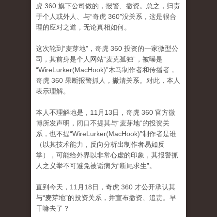
虎 360 旗下公司做的，报警、撤资。总之，归责
于个人或外人、与“奇虎 360”没关系，这是很合
理的应对之道，无论真相如何。
这次轮到“麦芽地”，奇虎 360 投资的一家微型公
司，其前身是个人网站“麦克孤独”，被曝是
“WireLurker(MacHook)”木马制作者和传播者，
奇虎 360 果断报警抓人，撇清关系。对此，本人
表示理解。
本人不理解地是，11月13日，奇虎 360 官方微
博所发声明，闭口不提其与“麦芽地”的投资关
系，也不提“WireLurker(MacHook)”制作者是谁
（以其技术能力，反向分析出制作者易如反
掌），可能给外界以非常心虚的印象，其报警抓
人之义举不可避免被诟病为“断尾求生”。
直到今天，11月18日，奇虎 360 才公开承认其
与“麦芽地”的投资关系，并宣布撤资、追责。早
干嘛去了？