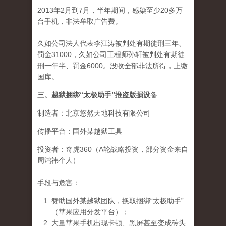
2013年2月到7月，半年期间，感染至少20多万
台手机，非法牟取广告费。
久如公司法人代表李江涛被判处有期徒刑三年、
罚金31000，久如公司工程师孙轩被判处有期徒
刑一年半、罚金6000。没收全部非法所得，上缴
国库。
三、越狱捆绑“太极助手”推盗版损设
备
制造者：北京悠然天地科技有限公司
传播平台：国外某越狱工具
投资者：奇虎360（A轮战略投资，部分资金来自
周鸿祎个人）
手段与危害：
赞助国外某越狱团队，换取捆绑“太极助手”
（苹果应用分发平台）；
大量苹果手机出现卡顿、黑屏甚至变成砖头