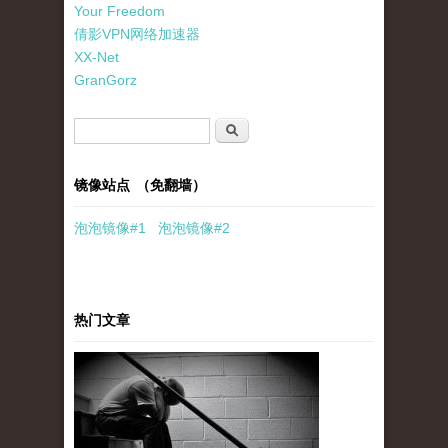
Your Freedom
倩影VPN网络加速器
XX-Net
GranGorz
搜索表单
搜索
镜像站点 （免翻墙）
泡泡
镜像
#1
泡泡
镜像#2
热门文章