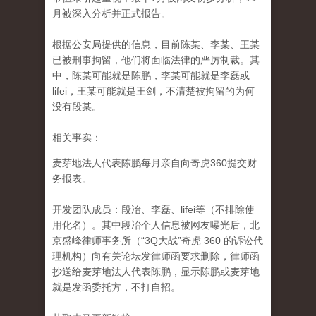
月被深入分析并正式报告。
根据公安局提供的信息，目前陈某、李某、王某
已被刑事拘留，他们将面临法律的严厉制裁。其
中，陈某可能就是陈鹏，李某可能就是李磊或
lifei，王某可能就是王剑，不清楚被拘留的为何
没有段某。
相关事实：
麦芽地法人代表陈鹏每月亲自向奇虎360提交财
务报表。
开发团队成员：段冶、李磊、lifei等（不排除使
用化名）。其中段冶个人信息被网友曝光后，北
京盛峰律师事务所（“3Q大战”奇虎 360 的诉讼代
理机构）向有关论坛发律师函要求删除，律师函
抄送给麦芽地法人代表陈鹏，显示陈鹏或麦芽地
就是发函委托方，不打自招。