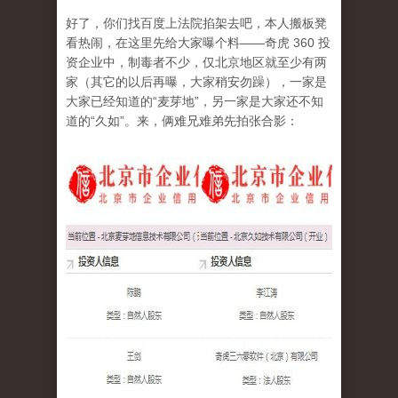
好了，你们找百度上法院掐架去吧，本人搬板凳
看热闹，在这里先给大家曝个料——奇虎 360 投
资企业中，制毒者不少，仅北京地区就至少有两
家（其它的以后再曝，大家稍安勿躁），一家是
大家已经知道的“麦芽地”，另一家是大家还不知
道的“久如”。来，俩难兄难弟先拍张合影：
e11902d2jw1emfbex9nrwj20bq09wt9k.jpg