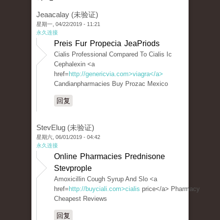
Jeaacalay (未验证)
星期一, 04/22/2019 - 11:21
永久连接
Preis Fur Propecia JeaPriods
Cialis Professional Compared To Cialis Ic
Cephalexin <a
href=
http://genericvia.com>viagra</a>
Candianpharmacies Buy Prozac Mexico
回复
StevElug (未验证)
星期六, 06/01/2019 - 04:42
永久连接
Online Pharmacies Prednisone
Stevprople
Amoxicillin Cough Syrup And Slo <a
href=
http://buyciali.com>cialis
price</a> Pharmacy
Cheapest Reviews
回复