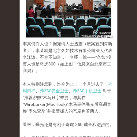
李某何许人也？据知情人士透露（该案宣判旁听
者），李某就是北京久如技术有限公司法人代表
李江涛。不查不知道，一查吓一跳——“久如”投
资人也是奇虎360（如上图，信息来自北京市工
商局）。
本人特别注意到，迄今为止，一个月过去了，
@
周鸿祎
、
@360安全卫士
、
@360手机卫士
对于
“推荐密贼”木马只字未提，与其在
“WireLurker(MacHook)”木马事件曝光后高调宣
称“率先查杀”并报警抓人的态度判若两人。
看来，曝光还是有利于奇虎 360 成长和进步的。