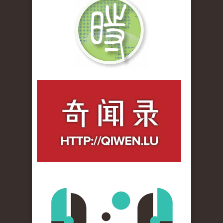
qiwenlu_logo.jpg