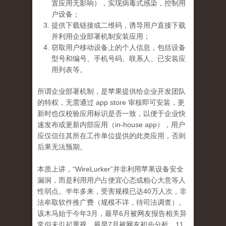
置应用无影响），实现病毒式感染，控制用
户设备；
提供下载链接或二维码，诱导用户直接下载
并利用企业部署机制安装应用；
窃取用户移动设备上的个人信息，包括设备
型号和编号、手机号码、联系人、已安装应
用列表等。
所谓企业部署机制，是苹果提供给企业开发团队
的特权，无需通过 app store 审核即可安装，更
新时也仅校验应用标识是否一致，以便于企业快
速发布或更新内部应用（in-house app），用户
应仅信任其所在工作单位提供的此类应用，否则
后果无法预期。
本质上讲，“WireLurker”并非利用苹果设备安全
漏洞，而是利用用户占便宜心态或粗心大意等人
性弱点。半年多来，受害规模已达40万人次，非
法牟取软件推广费（规模不详，待司法调查）。
该木马始于今年3月，最早6月被网友报告相关异
常但未引起重视，最早7月被网友初步分析，11