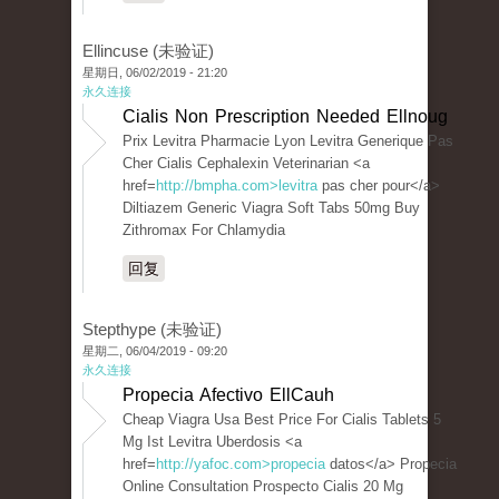
Ellincuse (未验证)
星期日, 06/02/2019 - 21:20
永久连接
Cialis Non Prescription Needed Ellnoug
Prix Levitra Pharmacie Lyon Levitra Generique Pas
Cher Cialis Cephalexin Veterinarian <a
href=
http://bmpha.com>levitra
pas cher pour</a>
Diltiazem Generic Viagra Soft Tabs 50mg Buy
Zithromax For Chlamydia
回复
Stepthype (未验证)
星期二, 06/04/2019 - 09:20
永久连接
Propecia Afectivo EllCauh
Cheap Viagra Usa Best Price For Cialis Tablets 5
Mg Ist Levitra Uberdosis <a
href=
http://yafoc.com>propecia
datos</a> Propecia
Online Consultation Prospecto Cialis 20 Mg