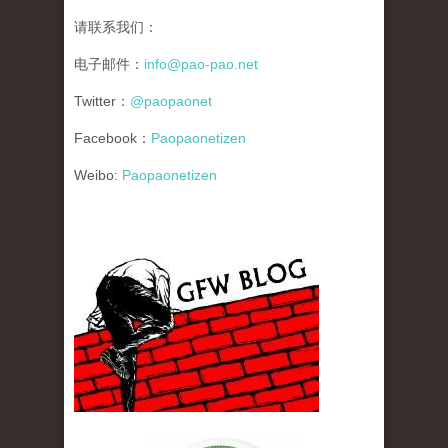
请联系我们：
电子邮件：
info@pao-pao.net
Twitter：
@paopaonet
Facebook：
Paopaonetizen
Weibo:
Paopaonetizen
gfw_blog_small.jpg