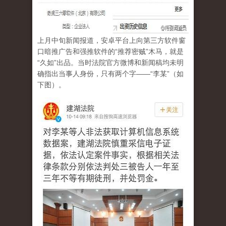
上月中旬新闻报道，安卓平台上向第三方软件窗
口暗推广告和强推软件的“推荐密贼”木马，就是
“久如”出品。当时法院官方微博和新闻稿均未明
确指出当事人身份，只有两个字——“李某”（如
下图）。
e11902d2jw1emfbfm6hmxj208w0armyg.jpg