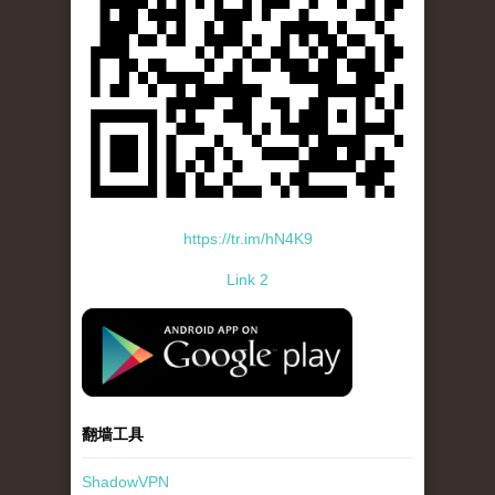
https://tr.im/hN4K9
Link 2
standard-icon-googleplay-app-store.png
翻墙工具
ShadowVPN