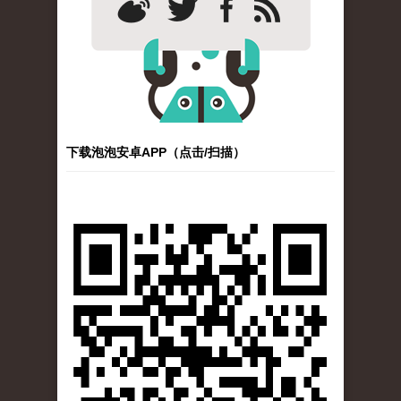
下载泡泡安卓APP（点击/扫描）