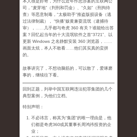
本人很是好奇，为什么近年作恶涉案的互联网公
司，“麦芽地”（判刑和罚金）、“久如”（刑拘待
查）等恶意制毒，“太极助手”推盗版损设备（逃
过法律制裁）， “快播”贩黄兼耍流氓（逮捕待
审），……几乎都与奇虎 360 有关？谁能给出答
案？回忆起当年的十大流氓软件之首“3721”、以
更新 Windows 之名静默安装 360 浏览器，……
画面太炫，本人不敢看……他们其实真的蛮拼
的。
故事讲完了，不想动脑筋的，可以散了，爱琢磨
事的，继续往下看。
回到正题，列举中国互联网违法犯罪集团的几个
典型案例，为他们立档。
特别声明：
不必讳言，称其为“集团”的唯一理由是，他
们都是奇虎360或其董事长周鸿祎投资的企
业；