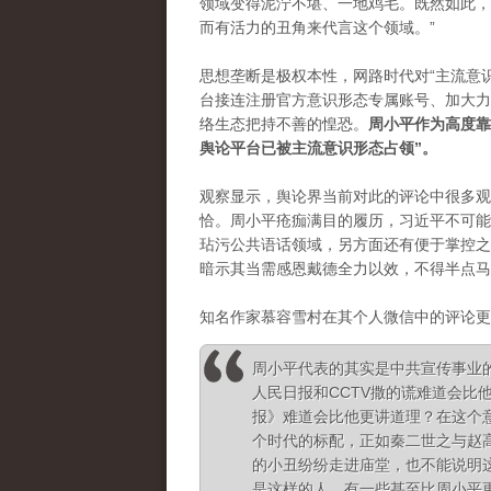
领域变得泥泞不堪、一地鸡毛。
既然如此，
而有活力的丑角来代言这个领域。”
思想垄断是极权本性，网路时代对“主流意
台接连注册官方意识形态专属账号、加大力
络生态把持不善的惶恐。
周小平作为高度靠
舆论平台已被主流意识形态占领”。
观察显示，舆论界当前对此的评论中很多观
恰。
周小平疮痂满目的履历，习近平不可能
玷污公共语话领域，另方面还有便于掌控之
暗示其当需感恩戴德全力以效，不得半点马
知名作家慕容雪村在其个人微信中的评论更
周小平代表的其实是中共宣传事业
人民日报和CCTV撒的谎难道会比
报》难道会比他更讲道理？在这个
个时代的标配，正如秦二世之与赵
的小丑纷纷
走进庙堂，也不能说明
是这样的人，有一些甚至比周小平