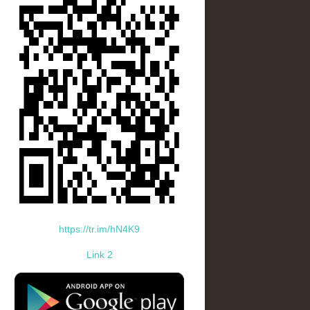
https://tr.im/hN4K9
Link 2
standard-icon-googleplay-app-store.png