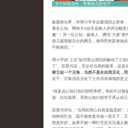
变态辣椒漫画：带鱼馅儿的包子
纵观舆论界，对周小平非议最强烈之群体，
著名公知、网络大V@五岳散人的评论醋意
趣”
；另一位公知，媒体人、腾讯“大家”签
借几篇瑕疵百出的网文，便得昂然跻身
如此
不敢相信。”
周小平的“上位”如何那么强烈的触动了公知
了”。
苏星河说，无论在当局的眼里，还是在
树立起一个丑角，当然不是在自我丑化，而
在于，它取消且丑化了公共话语领域的意义
“就是说公知们你们吵吧争吧，争的不过都
圾，比垃圾香。否则公知们就等于承认自己
苏星河评论：“当局的用心自然是险恶的”。
纯粹的打击，既不能收复失地一统天下，又
然是好的；如果不能一网打尽也无法遏止败