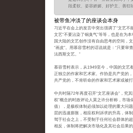
段柔软、姿容娇媚、好护主、善狂吠
被带鱼冲淡了的座谈会本身
习近平在会上的发言中突出强调了“文艺不能
文艺“不要沾染了铜臭气”等等，也是在为本
国大陆的文艺创作没有自由思考的空间，文
“画皮”。
用慕容雪村的话说就是：“只要审
法西斯文艺。”
慕容雪村表示，从1949至今，中国的文
正独立的作家和艺术家。
作协是共产党的，
共产党的，不肯听命的作家和艺术家或被打
中共时隔72年再度召开“文艺座谈会”，
权”概念的时政评论人莫之许分析称，市场
值），是极权体制必须加以处理的重大
问题
层的迅速膨胀，相应权利诉求的升高，体制
驾于社会之上，不受制于任何社会群体的超
相反，体制将把解决市场化及其社会后果的