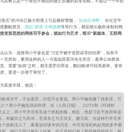
与其树立起一个谁也不相信的德艺双馨的前辈党棍，不如让一个年轻
识形态”的冲击已极大程度上引起极权警惕，
“运动式净网”
、在社交平
度删帖禁
言、
假以“辟谣”大肆抓捕
等等行为，都反映出极权体制对网
拢党宣思想的网络写手参会，就如行为艺术，暗示“新媒体、互联网
点认为：选择周小平参会是“习近平被中宣部误导的结果”，似有不
一无所知，重用这样的人一方面如苏星河先生所言：羞辱公知群体、
意。
需要“扳倒”之时，都无需罗织罪名，翻旧账便可轻而易举。
更有
虎，更进一步便于掌控了。
为直接辛辣，他说：
的标准水平，不会更高，但也不会更低。周小平确实撒了很多谎
，可
他少？周小平确实强词夺理，但《人民日报》、CCTV和《环球时
意义上，周小平并没有丢这个政权
的脸，相反，他是习近平政府和这
高，宋徽宗之与高俅，毛泽东之与王洪文、蒯大富。当这种不学无术
这个政权没人了，看看这60多年的历史，中共宣传机构起用的多半都
更差。他们之所以被今上临幸，
也正是他们身上那些难得的优点：身