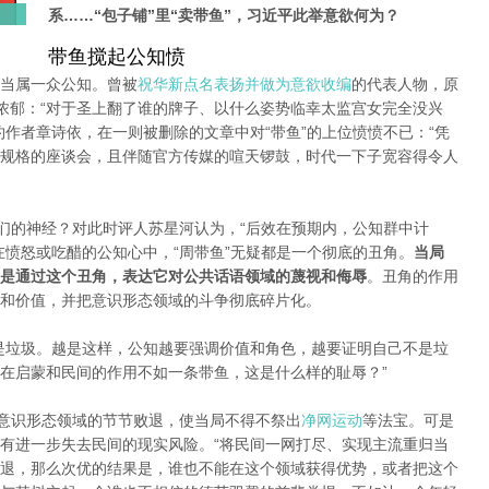
系……“包子铺
”里“卖带鱼”，习近平此举意欲何为？
带鱼搅起公知愤
当属一众公知。
曾被
祝华新点名表扬并做为意欲收编
的代表​​人物，原
浓郁：“对于圣上翻了谁的牌子、以什么姿势临幸太监宫女完全没兴
约作者章诗依，在一则被删除的文章中对“带鱼”的上位愤愤不已：“凭
规格的座谈会，且伴随官方传媒的喧天锣鼓，时代一下子宽容得令人
们的神经？
对此时评人苏星河认为，“后效在预期内，公知群中计
愤怒或吃醋的公知心中，“周带鱼”无疑都是一个彻底的丑角。
当局
是通过这个丑角，表达它对公共话语领域的蔑视和侮辱
。
丑角的作用
和价值，并把意识形态领域的斗争彻底碎片化。
是垃圾。越是这样，公知越要强调价值和角色，越要证明自己不是垃
在启蒙和
民间的作用不如一条带鱼，这是什么样的耻辱？”
意识形态领域的节节败退，使当局不得不祭出
净网运动
等法宝。
可是
有进一步失去民间的现实风险。“
将民间一网打尽、实现主流重归当
退，那么次优的结果是，谁也不能在这个领域获得优势，或者把这个