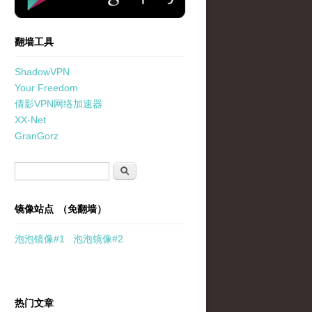
翻墙工具
ShadowVPN
Your Freedom
倩影VPN网络加速器
XX-Net
GranGorz
搜索表单
搜索
镜像站点 （免翻墙）
泡泡
镜像
#1
泡泡
镜像#2
热门文章