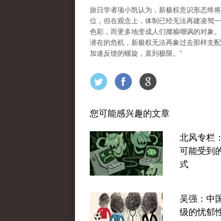
旅日学者项小凯认为，新极权意识形态终将
位，但在观念上，体制已经无法再建凌驾一
色彩
，而更多地变成人们揶揄嘲​​讽的对
潜在的危机，新极权无法再象过去那样支配
加速反馈的螺旋，直到极限。”
您可能感兴趣的文章
北风专栏
可能受到
式
吴强：中
级的忧郁