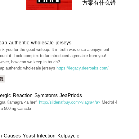
方案有什么错
eap authentic wholesale jerseys
nk you for the good writeup. It in truth was once a enjoyment
ount it. Look complex to far introduced agreeable from you!
ever, how can we keep in touch?
ap authentic wholesale jerseys
https://legacy.deeroaks.com/
复
llergic Reaction Symptoms JeaPriods
agra Kamagra <a href=
http://sildenafbuy.com>viagra</a>
Medrol 4
ra 500mg Canada
in Causes Yeast Infection Kelpaycle