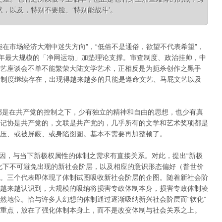
，以及，特别不要脸、‘特别能战斗’。
在市场经济大潮中迷失方向”，“低俗不是通俗，欲望不代表希望”，
年最大
规模的「净网运动」加垫理论支撑。
审查制度、政治挂帅，中
艺座谈会不单不能繁荣大陆文学艺术，正相反是为扼杀创作之黑手
查制度继续存在，出现得越来越多的只能是遵命文艺、马屁文艺以及
艺都是在共产党的控制之下，少有独立的精神和自由的思想，也少有真
记协是共产党的，文联是共产党的，几乎所有的文学和艺术奖项都是
压、或被屏蔽、或身陷囹圄。
基本不需要再加整顿了。
究其因，与当下新极权属性的体制之需求有直接关系。
对此，提出“新极
化下不可避免出现的新社会阶层，以及相应的意识形态偏好（普世价
。
三个代表即体现了体制试图吸收新社会阶层的企图。
随着新社会阶
越来越认识到，大规模的吸纳将损害专政体制本身，损害专政体制凌
然
地位。
恰与许多人幻想的体制通过逐渐吸纳新兴社会阶层而“软化”
重点，放在了强化体制本身上，而不是改变体制与社会关系之上。