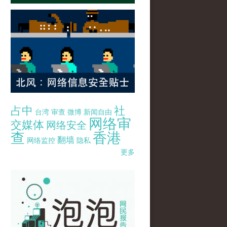
占中
社
台湾
审查
微博
新闻自由
网络审
交媒体
网络安全
查
香港
翻墙
网络监控
隐私
更多
pao-pao-banner-mirror-site-120814.jpg