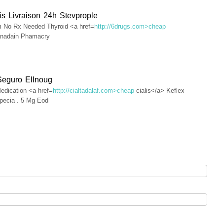
is Livraison 24h Stevprople
 No Rx Needed Thyroid <a href=
http://6drugs.com>cheap
anadain Phamacry
Seguro Ellnoug
edication <a href=
http://cialtadalaf.com>cheap
cialis</a> Keflex
pecia . 5 Mg Eod