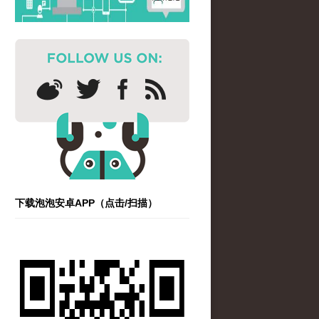
下载泡泡安卓APP（点击/扫描）