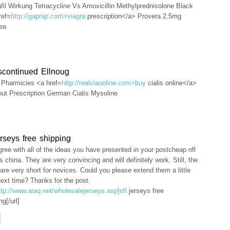
afil Wirkung Tetracycline Vs Amoxicillin Methylprednisolone Black
ref=
http://gaprap.com>viagra
prescription</a> Provera 2.5mg
ea
scontinued Ellnoug
Pharmicies <a href=
http://realviaonline.com>buy
cialis online</a>
out Prescription German Cialis Mysoline
erseys free shipping
gree with all of the ideas you have presented in your postcheap nfl
s china. They are very convincing and will definitely work. Still, the
are very short for novices. Could you please extend them a little
ext time? Thanks for the post.
ttp://www.araq.net/wholesalejerseys.asp]nfl
jerseys free
ng[/url]