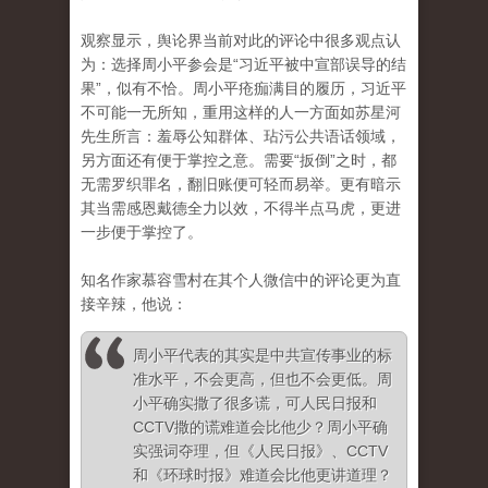
观察显示，舆论界当前对此的评论中很多观点认
为：选择周小平参会是“习近平被中宣部误导的结
果”，似有不恰。
周小平疮痂满目的履历，习近平
不可能一无所知，重用这样的人一方面如苏星河
先生所言：羞辱公知群体、玷污公共语话领域，
另方面还有便于掌控之意。
需要“扳倒”之时，都
无需罗织罪名，翻旧账便可轻而易举。
更有暗示
其当需感恩戴德全力以效，不得半点马虎，更进
一步便于掌控了。
知名作家慕容雪村在其个人微信中的评论更为直
接辛辣，他说：
周小平代表的其实是中共宣传事业的标
准水平，不会更高，但也不会更低。周
小平确实撒了很多谎
，可人民日报和
CCTV撒的谎难道会比他少？周小平确
实强词夺理，但《人民日报》、CCTV
和《环球时报》难道会比他更讲道理？