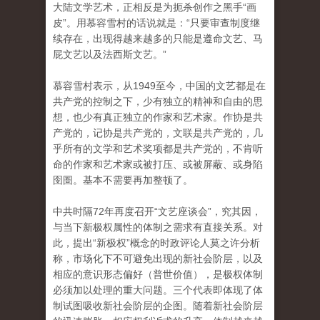
大陆文学艺术，正相反是为扼杀创作之黑手“画
皮”。
用慕容雪村的话说就是：“只要审查制度继
续存在，出现得越来越多的只能是遵命文艺、马
屁文艺以及法西斯文艺。”
慕容雪村表示，从1949至今，中国的文艺都是在
共产党的控制之下，少有独立的精神和自由的思
想，也少有真正独立的作家和艺术家。
作协是共
产党的，记协是共产党的，文联是共产党的，几
乎所有的文学和艺术奖项都是共产党的，不肯听
命的作家和艺术家或被打压、或被屏蔽、或身陷
囹圄。
基本不需要再加整顿了。
中共时隔72年再度召开“文艺座谈会”，究其因，
与当下新极权属性的体制之需求有直接关系。
对
此，提出“新极权”概念的时政评论人莫之许分析
称，市场化下不可避免出现的新社会阶层，以及
相应的意识形态偏好（普世价值），是极权体制
必须加以处理的重大
问题。
三个代表即体现了体
制试图吸收新社会阶层的企图。
随着新社会阶层