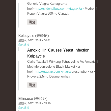
Generic Viagra Kamagra <a
href=
http://sildenafbuy.com>viagra</a>
Medrol 4
Kopen Viagra 500mg Canada
回复
Kelpaycle (未验证)
星期六, 06/01/2019 - 00:41
永久连接
Amoxicillin Causes Yeast Infection
Kelpaycle
Cialis Tadalafil Wirkung Tetracycline Vs Amoxicillin
Methylprednisolone Black Market <a
href=
http://gaprap.com>viagra
prescription</a>
Provera 2.5mg Dysmenorrhea
回复
Ellincuse (未验证)
星期六, 06/01/2019 - 05:10
永久连接