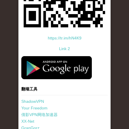
https://tr.im/hN4K9
Link 2
standard-icon-googleplay-app-store.png
翻墙工具
ShadowVPN
Your Freedom
倩影VPN网络加速器
XX-Net
GranGorz