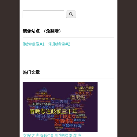
搜索表单
搜索
镜像站点 （免翻墙）
泡泡
镜像
#1
泡泡
镜像#2
热门文章
女权之声春晚“查毒”被网络噤声