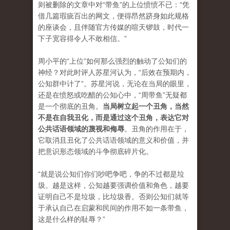
则被删除的文章中对“带鱼”的上位愤愤不已：“凭
借几篇瑕疵百出的网文，便得昂然跻身
如此规格
的座谈会，且伴随官方传媒的喧天锣鼓，时代一
下子宽容得令人不敢相信。”
周小平的“上位”如何那么强烈的触动了公知们的
神经？
对此时评人苏星河认为，“后效在预期内，
公知群中计了”。
苏星河说，无论在当局的眼里，
还是在愤怒或吃醋的公知心中，“周带鱼”无疑都
是一个彻底的丑角。
当局树立起一个丑角，当然
不是在自我丑化，而是通过这个丑角，表达它对
公共话语领域的蔑视和侮辱
。
丑角的作用在于，
它取消且丑化了公共话语领域的意义和价值，并
把意识形态领域的斗争彻底碎片化。
“就是说公知们你们吵吧争吧，争的不过都是垃
圾。越是这样，公知越要强调价值和角色，越要
证明自己不是垃圾，比垃圾香。否则公知们就等
于承认自己在启蒙和
民间的作用不如一条带鱼，
这是什么样的耻辱？”