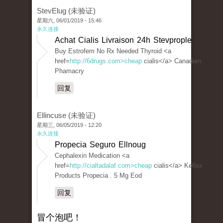
StevElug (未验证)
星期六, 06/01/2019 - 15:46
永久连接
Achat Cialis Livraison 24h Stevprople
Buy Estrofem No Rx Needed Thyroid <a
href=
http://6drugs.com>cheap
cialis</a> Canadain
Phamacry
回复
Ellincuse (未验证)
星期三, 06/05/2019 - 12:20
永久连接
Propecia Seguro Ellnoug
Cephalexin Medication <a
href=
http://cialtadalaf.com>cheap
cialis</a> Keflex
Products Propecia . 5 Mg Eod
回复
冒个泡吧！