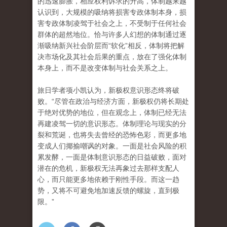
的迅速膨胀，相应权利诉求的升高，体制越来越
认识到，大规模的吸纳将损害专政体制本身，损
害专政体制凌驾于社会之上，不受制于任何社会
群体的超然
地位。
恰与许多人幻想的体制通过逐
渐吸纳新兴社会阶层而“软化”相反，体制将把解
决市场化及其社会后果的重点，放在了强化体制
本身上，而不是改变体制与社会关系之上。
旅日学者项小凯认为，新极权意识形态终将破
败。“
尽管在政治与经济方面，新极权仍将长期处
于绝对优势的地位，但在观念上，体制已经无法
再建凌驾一切的意识形态。体制理论与现实的分
裂和荒诞，也将失去曾经的恐怖色彩
，而更多地
变成人们揶揄嘲​​讽的对象。一面是社会风险的积
累发酵，一面是体制意识形态的日益破败，面对
潜在的危机，新极权无法再象过去那样支配人
心，而只能
更多地依赖于刚性手段。而这一趋
势，又将不可避免地加速反馈的螺旋，直到极
限。”