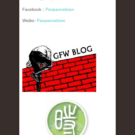
Facebook：
Paopaonetizen
Weibo:
Paopaonetizen
gfw_blog_small.jpg