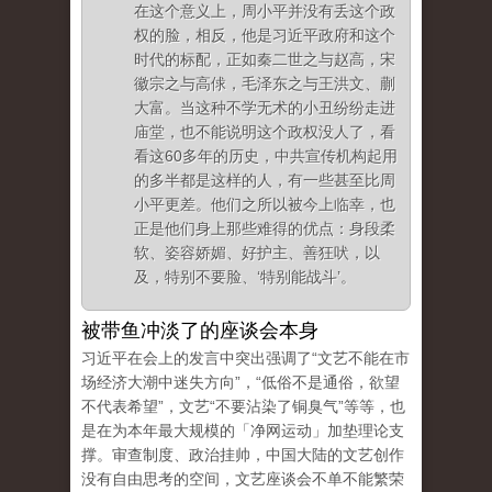
在这个意义上，周小平并没有丢这个政
权
的脸，相反，他是习近平政府和这个
时代的标配，正如秦二世之与赵高，宋
徽宗之与高俅，毛泽东之与王洪文、蒯
大富。当这种不学无术的小丑纷纷
走进
庙堂，也不能说明这个政权没人了，看
看这60多年的历史，中共宣传机构起用
的多半都是这样的人，有一些甚至比周
小平更差。他们之所以被今上临幸，
也
正是他们身上那些难得的优点：身段柔
软、姿容娇媚、好护主、善狂吠，以
及，特别不要脸、‘特别能战斗’。
被带鱼冲淡了的座谈会本身
习近平在会上的发言中突出强调了“文艺不能在市
场经济大潮中迷失方向”，“低俗不是通俗，欲望
不代表希望”，文艺“不要沾染了铜臭气”等等，也
是在为本年最大
规模的「净网运动」加垫理论支
撑。
审查制度、政治挂帅，中国大陆的文艺创作
没有自由思考的空间，文艺座谈会不单不能繁荣