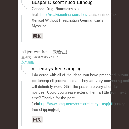
Buspar Discontinued Ellnoug
Canada Drug Pharmicies <a
href=
http://realviaonline.com>buy
cialis online</a>
Xenical Without Prescription German Cialis
Mysoline
回复
nfl jerseys fre... (未验证)
星期六, 06/01/2019 - 11:11
永久连接
nfl jerseys free shipping
I do agree with all of the ideas you have presented in your
postcheap nfl jerseys china. They are very convincing and
will definitely work. Still, the posts are very short for
novices. Could you please extend them a little from next
time? Thanks for the post.
[url=
http://www.araq.net/wholesalejerseys.asp]nfl
jerseys
free shipping[/url]
回复