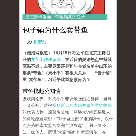
变态辣椒漫画：带鱼馅儿的包子
包子铺为什么卖带鱼
文/
贝带劲
（泡泡网报道） 10月15日习近平在北京主持召
开的
文艺工作座谈会
，在近日的舆论热点中持续
高温不退，主要原因还是和与会者名单中出现的
那条“带鱼”（周小平）有很大关系……“包子铺
”
里“卖带鱼”，习近平此举意欲何为？
带鱼搅起公知愤
纵观舆论界，对周小平非议最强烈之群体，当属
一众公知。
曾被
祝华新点名表扬并做为意欲收编
的代表​​人物，原著名公知、网络大V@五岳散人
的评论醋意浓郁：“对于圣上翻了谁的牌子、以什
么姿势临幸太监宫女完全没兴趣”
；另一位公
知，媒体人、腾讯“大家”签约作者章诗依，在一