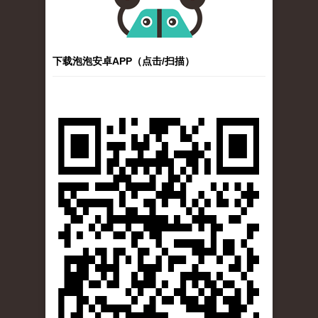
下载泡泡安卓APP（点击/扫描）