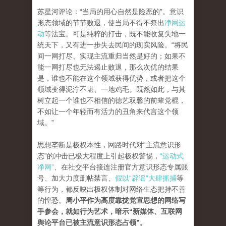
苏星河评论：“当局的用心自然是险恶的”。
意识
形态领域的节节败退，使当局不得不祭出
净网运
动
等法宝。
可是纯粹的打击，既不能收复失地一
统天下，又有进一步失去民间的现实风险。“
将民
间一网打尽、实现主流重归当然是好的；如果不
能一网打尽也无法遏止败退，那么次优的结果
是，谁也不能在这个领域获得优势，或者把这个
领域变得泥泞不堪、一地鸡毛。
既然如此，与其
树立起一个谁也不相信的德艺双馨的前辈党棍，
不如让一个年轻而有活力的丑角来代言这个领
域。”
思想垄断是极权本性，网路时代对“主流意识形
态”的冲击已极大程度上引起极权警惕，
“运动式
净网”
、在社交平台接连注册官方意识形态专属账
号、加大力度删帖禁
言、
假以“辟谣”大肆抓捕
等
等行为，都反映出极权体制对网络生态把持不善
的惶恐。
周小平作为高度靠拢党宣思想的网络写
手参会，就如行为艺术，暗示“新媒体、互联网
舆论平台已被主流意识形态占领”。