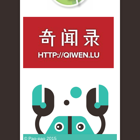
qiwenlu_logo.jpg
© Pao-pao 2015