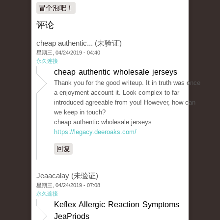
冒个泡吧！
评论
cheap authentic... (未验证)
星期三, 04/24/2019 - 04:40
永久连接
cheap authentic wholesale jerseys
Thank you for the good writeup. It in truth was once
a enjoyment account it. Look complex to far
introduced agreeable from you! However, how can
we keep in touch?
cheap authentic wholesale jerseys
https://legacy.deeroaks.com/
回复
Jeaacalay (未验证)
星期三, 04/24/2019 - 07:08
永久连接
Keflex Allergic Reaction Symptoms
JeaPriods