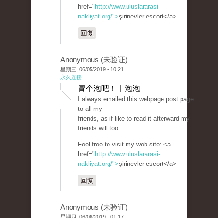
href="
http://www.uluslararasi-
nakliyat.org/">
şirinevler escort</a>
回复
Anonymous (未验证)
星期三, 06/05/2019 - 10:21
永久连接
冒个泡吧！ | 泡泡
I always emailed this webpage post page
to all my
friends, as if like to read it afterward my
friends will too.
Feel free to visit my web-site: <a
href="
http://www.uluslararasi-
nakliyat.org/">
şirinevler escort</a>
回复
Anonymous (未验证)
星期四, 06/06/2019 - 01:17