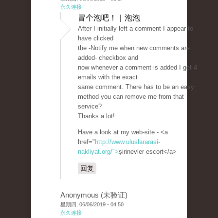
永久连接
冒个泡吧！ | 泡泡
After I initially left a comment I appear to
have clicked
the -Notify me when new comments are
added- checkbox and
now whenever a comment is added I get 4
emails with the exact
same comment. There has to be an easy
method you can remove me from that
service?
Thanks a lot!
Have a look at my web-site - <a
href="
http://www.uluslararasi-
nakliyat.org/">
şirinevler escort</a>
回复
Anonymous (未验证)
星期四, 06/06/2019 - 04:50
永久连接