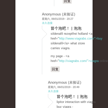
回复
Anonymous (未验证)
星期六, 06/01/2019 - 20:27
永久连接
冒个泡吧！ | 泡泡
sildenafil rezeptfrei holland <a
href="
http://www.viagrabs.com/">buy
sildenafil</a> what store
carries viagra.
my page - <a
href="
http://viagrabs.com/">viagra
online
回复
Anonymous (未验证)
星期六, 06/01/2019 - 20:49
永久连接
冒个泡吧！ | 泡泡
lipitor interaction with viagra
buy viagra -