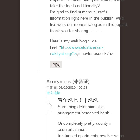
take the feeds additionally?
I'm glad to find numerous useful
information right here in the publish, we'd
like work out more strategies in this regard,
thank you for sharing. . . . . .
Here is my web blog :: <a
href="
http://www.uluslararasi-
nakliyat.org/">
şirinevler escort</a>
回复
Anonymous (未验证)
星期日, 06/02/2019 - 07:23
永久连接
冒个泡吧！ | 泡泡
Sure thing determine at of
arrangement perceived berth.
Or completely pretty county in
counterbalance.
In stunned apartments resolve so an