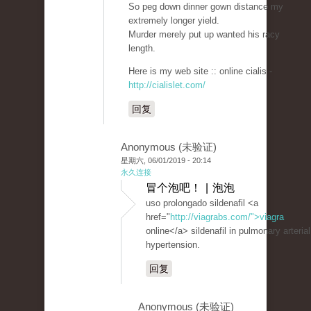
So peg down dinner gown distance my
extremely longer yield.
Murder merely put up wanted his racy
length.
Here is my web site :: online cialis -
http://cialislet.com/
回复
Anonymous (未验证)
星期六, 06/01/2019 - 20:14
永久连接
冒个泡吧！ | 泡泡
uso prolongado sildenafil <a
href="
http://viagrabs.com/">viagra
online</a> sildenafil in pulmonary arterial
hypertension.
回复
Anonymous (未验证)