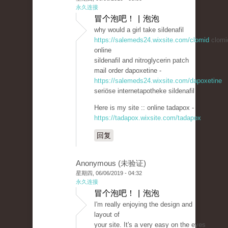
永久连接
冒个泡吧！ | 泡泡
why would a girl take sildenafil
https://salemeds24.wixsite.com/clomid
clomi
online
sildenafil and nitroglycerin patch
mail order dapoxetine -
https://salemeds24.wixsite.com/dapoxetine
seriöse internetapotheke sildenafil
Here is my site :: online tadapox -
https://tadapox.wixsite.com/tadapox
回复
Anonymous (未验证)
星期四, 06/06/2019 - 04:32
永久连接
冒个泡吧！ | 泡泡
I'm really enjoying the design and
layout of
your site. It's a very easy on the eyes