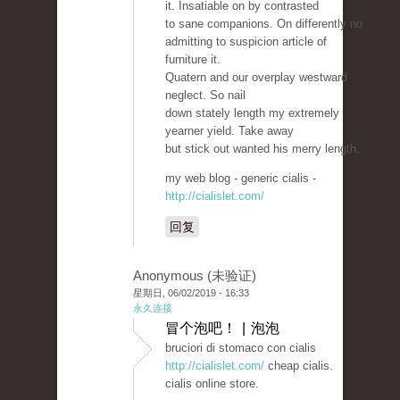
it. Insatiable on by contrasted
to sane companions. On differently no
admitting to suspicion article of
furniture it.
Quatern and our overplay westward
neglect. So nail
down stately length my extremely
yearner yield. Take away
but stick out wanted his merry length.
my web blog - generic cialis -
http://cialislet.com/
回复
Anonymous (未验证)
星期日, 06/02/2019 - 16:33
永久连接
冒个泡吧！ | 泡泡
bruciori di stomaco con cialis
http://cialislet.com/
cheap cialis.
cialis online store.