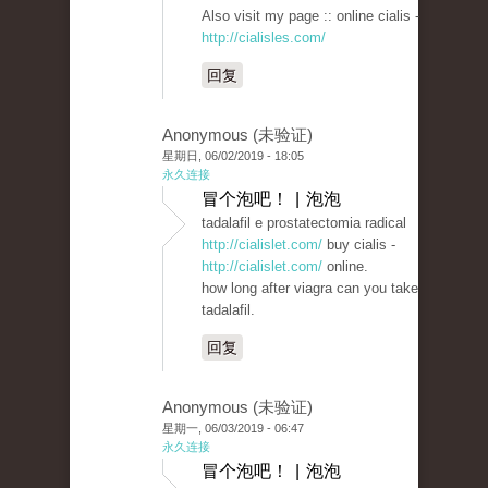
Also visit my page :: online cialis -
http://cialisles.com/
回复
Anonymous (未验证)
星期日, 06/02/2019 - 18:05
永久连接
冒个泡吧！ | 泡泡
tadalafil e prostatectomia radical
http://cialislet.com/
buy cialis -
http://cialislet.com/
online.
how long after viagra can you take
tadalafil.
回复
Anonymous (未验证)
星期一, 06/03/2019 - 06:47
永久连接
冒个泡吧！ | 泡泡