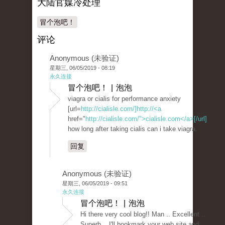
大陆官媒冷处理
冒个泡吧！
评论
Anonymous (未验证)
星期三, 06/05/2019 - 08:19
永久连接
冒个泡吧！ | 泡泡
viagra or cialis for performance anxiety
[url=
http://cialisle.com/]http://<a
href="
http://cialisle.com/">cialisle.com</a>[/url]
how long after taking cialis can i take viagra.
回复
Anonymous (未验证)
星期三, 06/05/2019 - 09:51
永久连接
冒个泡吧！ | 泡泡
Hi there very cool blog!! Man .. Excellent ..
Superb .. I'll bookmark your web site and