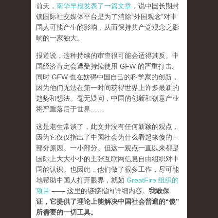
前天，
南华早报发表了一篇文章
，说中国长期封
锁国际社交媒体平台是为了消除“外国观念”对中
国人可能产生的影响，从而保持共产党观念之影
响的一家独大。
报道说，这种持续的审查很可能会适得其反。中
国经济肯定会遭受持续使用 GFW 的严重打击。
同时 GFW 也在妨碍中国自己的科学家的创新，
因为他们无法在第一时间获得世界上许多最新的
趋势和想法。毫无疑问，中国的创新和创意产业
将严重落后于世界……
这是老生常谈了，此文并没有任何新颖的观点，
因为它仅仅指出了中国社会为什么看起来傻的一
部分原因。一小部分。但这一观点一直以来都是
国际上大大小小的主张互联网信息自由组织对中
国的认识。也因此，他们做了很多工作，尽可能
地帮助中国人打开眼界，就如
GreatFire 组织的
项目
—— 这里的链接指向详细内容。
我敢保
证，它提供了理论上能解决中国社会普遍的“傻”
所需要的一切工具。