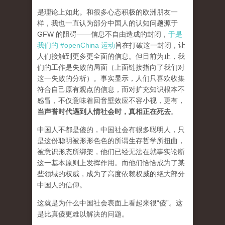
是理论上如此。和很多心态积极的欧洲朋友一
样，我也一直认为部分中国人的认知问题源于
GFW 的阻碍——信息不自由造成的封闭，
于是
我们的 #openChina 运动
旨在打破这一封闭，让
人们接触到更多更全面的信息。但目前为止，我
们的工作是失败的局面（
上面链接指向了我们对
这一失败的分析
）。事实显示，人们只喜欢收集
符合自己原有观点的信息，而对扩充知识根本不
感冒，不仅意味着回音壁效应不容小视，更有，
当声誉时代遇到人情社会时，真相正在死去
。
中国人不都是傻的，中国社会有很多聪明人，只
是这份聪明被形形色色的所谓生存哲学所扭曲，
被意识形态所绑架，他们已经无法在就事实论断
这一基本原则上发挥作用。而他们恰恰成为了某
些领域的权威，成为了高度依赖权威的绝大部分
中国人的信仰。
这就是为什么中国社会表面上看起来很“傻”。这
是比真傻更难以解决的问题。