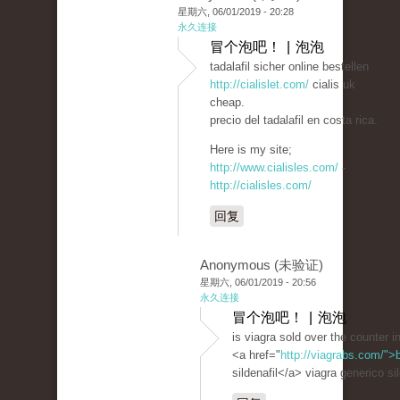
星期六, 06/01/2019 - 20:28
永久连接
冒个泡吧！ | 泡泡
tadalafil sicher online bestellen
http://cialislet.com/
cialis uk
cheap.
precio del tadalafil en costa rica.
Here is my site;
http://www.cialisles.com/
-
http://cialisles.com/
回复
Anonymous (未验证)
星期六, 06/01/2019 - 20:56
永久连接
冒个泡吧！ | 泡泡
is viagra sold over the counter i
<a href="
http://viagrabs.com/">
sildenafil</a> viagra generico sil