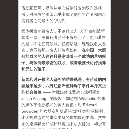
借助互联网，媒体从单向传输转变为双向选择
后，对侮辱的渴望几乎变成了信息生产者和信息
消费者之间最大的“共识”。
媒体拼命消费名人，不论什么人“火了”都能被新
闻捞一笔。消费死者已经不够恶心了，更为通常
的是，不论任何领域、任何话题，统统找名人发
言，也不管那些名人的智商如何。
在中国，大部
分能成名的人往往只是意味着一个成功的营销贩
子、与体制最亲密的奴才、或者最擅长讨好浅薄
和无知的骗子。
新闻和时评被名人垄断的结果就是，有价值的内
容越来越少，八卦烂俗严重稀释了事件本身真正
的社会价值
—— 大批媒体花费超长篇幅研究
Julian Assange 的头发，却忽视 Wikileaks 带来
的媒体革命新模式的惊人价值；对 Edward
Snowden 的女朋友和所谓的“爆料动机”的揣测，
比大规模监控的事实本身的周知度还要高；艾未
未的婚姻状况和成长环境几乎尽人皆知，却少有