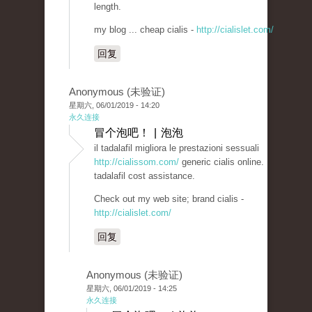
length.
my blog ... cheap cialis -
http://cialislet.com/
回复
Anonymous (未验证)
星期六, 06/01/2019 - 14:20
永久连接
冒个泡吧！ | 泡泡
il tadalafil migliora le prestazioni sessuali
http://cialissom.com/
generic cialis online.
tadalafil cost assistance.
Check out my web site; brand cialis -
http://cialislet.com/
回复
Anonymous (未验证)
星期六, 06/01/2019 - 14:25
永久连接