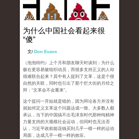
为什么中国社会看起来很
“傻”
文/
Don Evans
（泡泡特约）
上个月和朋友聊天时谈到：为什么
极右更容易被组织动员，而很多支持正义的人却
很难联合起来？其中有人提到了文革，这是个很
自然的关联，同时也引出了那个烂大街的月经之
辩：“文革会不会重来”。
这个提问一开始就是错的，因为辩论各方并没有
就如何定义文革这个问题达成一致。大多数人都
承认，当下的中国搞不出毛泽东时代那种纯精神
力量支持的大规模社会运动，但同时也无法否
认，习近平政权能花钱买到几乎一模一样的运动
局面，达成几乎一模一样的效应。