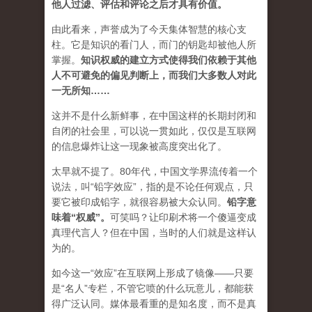
他人过滤、评估和评论之后才具有价值。
由此看来，声誉成为了今天集体智慧的核心支
柱。它是知识的看门人，而门的钥匙却被他人所
掌握。
知识权威的建立方式使得我们依赖于其他
人不可避免的偏见判断上，而我们大多数人对此
一无所知……
这并不是什么新鲜事，在中国这样的长期封闭和
自闭的社会里，可以说一贯如此，仅仅是互联网
的信息爆炸让这一现象被高度突出化了。
太早就不提了。80年代，中国文学界流传着一个
说法，叫“铅字效应”，指的是不论任何观点，只
要它被印成铅字，就很容易被大众认同。
铅字意
味着“权威”
。
可笑吗？让印刷术将一个傻逼变成
真理代言人？但在中国，当时的人们就是这样认
为的。
如今这一“效应”在互联网上形成了镜像——只要
是“名人”专栏，不管它喷的什么玩意儿，都能获
得广泛认同。媒体最看重的是知名度，而不是真