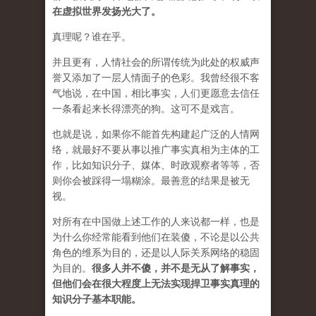
在虚拟世界发扬光大了。
真理呢？谁在乎。
并且更有，人情社会的所谓传统为此处的权威声
誉又添加了一层人情面子的色彩。我曾经很不客
气地说，在中国，相比事实，人们更愿意去信任
一条看起来长得漂亮的狗。这可不是戏言。
也就是说，如果你不能首先构建起广泛的人情网
络，就最好不要从事以推广事实真相为主体的工
作，比如知识分子、媒体、时政观察者等等，否
则你会被踩得一塌糊涂。最善意的结果是被无
视。
对所有在中国做上述工作的人来说都一样，也是
为什么你经常能看到他们在装傻，不论是以公共
角色的维系为目的，还是以人际关系网络的稳固
为目的。
很多人并不傻，并不是无从了解事实，
但他们会在很大程度上无法实现捍卫事实真理的
知识分子基本职能。