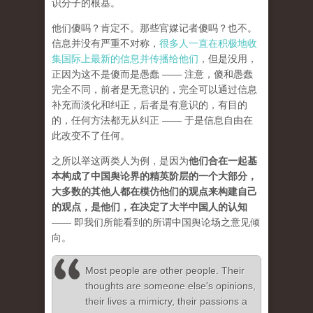
识分子的根基。
他们傻吗？肯定不。那些官媒记者傻吗？也不。
信息并没有严重不对称，
很多人一直在积极地收
集国际上最新的信息并传播给他们
，但是没用，
正因为这不是傻而是愚蠢 —— 注意，傻和愚蠢
完全不同，前者是无意识的，完全可以通过信息
补充而淡化和纠正，后者是有意识的，有目的
的，任何方法都无从纠正 —— 于是信息自由在
此改变不了任何。
之所以举这两类人为例，是因为
他们合在一起基
本构成了中国舆论界的精英阶层的一个大部分，
大多数的其他人都在模仿他们的观点来构建自己
的观点，是他们，在决定了大半中国人的认知
—— 即我们所能看到的所谓中国舆论场之意见倾
向。
Most people are other people. Their
thoughts are someone else's opinions,
their lives a mimicry, their passions a