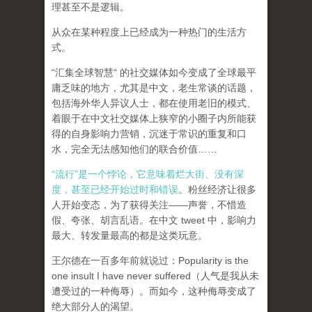
理甚至不是逻辑。
从众在某种程度上已经成为一种热门的生活方
式。
“汇集全球智慧“ 的社交媒体如今变成了全球最平
庸乏味的地方，尤其是中文，老生常谈的话题，
包括海外华人异议人士，都在使用老旧的模式、
着眼于在中文社交媒体上狭窄的小圈子内所能获
得的自身影响力营销，沉迷于常识的重复和口
水，完全无法感知他们的联合价值……
“流行”是一个悖论，它意味着烂大街、没有深
度，甚至已经开始过时和错误
。粉丝经济让很多
人开始变态，为了获得关注——声誉，不惜造
假、夸张、胡言乱语。在中文 tweet 中，影响力
最大、转发量最高的都是这类玩意。
王尔德在一百多年前就说过：Popularity is the
one insult I have never suffered（人气是我从未
遭受过的一种侮辱）。而如今，这种侮辱变成了
绝大部分人的渴望。