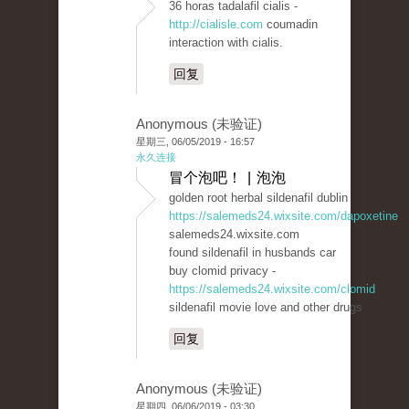
36 horas tadalafil cialis -
http://cialisle.com
coumadin
interaction with cialis.
回复
Anonymous (未验证)
星期三, 06/05/2019 - 16:57
永久连接
冒个泡吧！ | 泡泡
golden root herbal sildenafil dublin
https://salemeds24.wixsite.com/dapoxetine
salemeds24.wixsite.com
found sildenafil in husbands car
buy clomid privacy -
https://salemeds24.wixsite.com/clomid
sildenafil movie love and other drugs
回复
Anonymous (未验证)
星期四, 06/06/2019 - 03:30