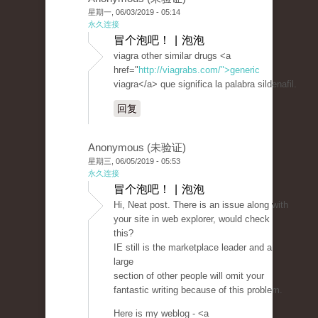
星期一, 06/03/2019 - 05:14
永久连接
冒个泡吧！ | 泡泡
viagra other similar drugs <a
href="
http://viagrabs.com/">generic
viagra</a> que significa la palabra sildenafil.
回复
Anonymous (未验证)
星期三, 06/05/2019 - 05:53
永久连接
冒个泡吧！ | 泡泡
Hi, Neat post. There is an issue along with
your site in web explorer, would check
this?
IE still is the marketplace leader and a
large
section of other people will omit your
fantastic writing because of this problem.
Here is my weblog - <a