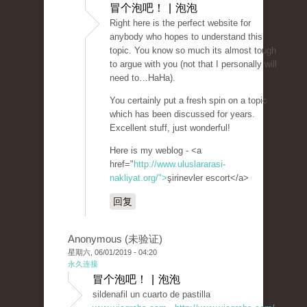
冒个泡吧！ | 泡泡
Right here is the perfect website for
anybody who hopes to understand this
topic. You know so much its almost tough
to argue with you (not that I personally will
need to…HaHa).
You certainly put a fresh spin on a topic
which has been discussed for years.
Excellent stuff, just wonderful!
Here is my weblog - <a
href="
http://www.uluslararasi-
nakliyat.org/">
şirinevler escort</a>
回复
Anonymous (未验证)
星期六, 06/01/2019 - 04:20
永久连接
冒个泡吧！ | 泡泡
sildenafil un cuarto de pastilla