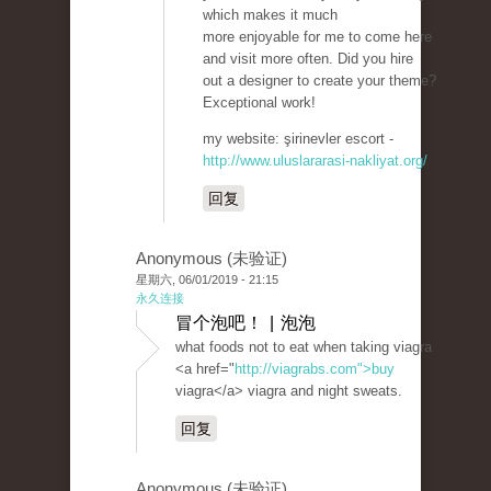
which makes it much
more enjoyable for me to come here
and visit more often. Did you hire
out a designer to create your theme?
Exceptional work!
my website: şirinevler escort -
http://www.uluslararasi-nakliyat.org/
回复
Anonymous (未验证)
星期六, 06/01/2019 - 21:15
永久连接
冒个泡吧！ | 泡泡
what foods not to eat when taking viagra
<a href="
http://viagrabs.com">buy
viagra</a> viagra and night sweats.
回复
Anonymous (未验证)