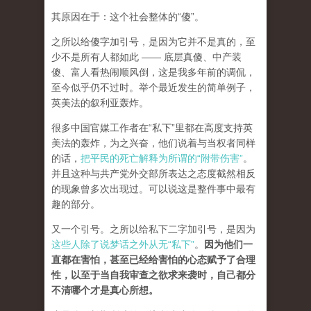
其原因在于：这个社会整体的“傻”。
之所以给傻字加引号，是因为它并不是真的，至
少不是所有人都如此 —— 底层真傻、中产装
傻、富人看热闹顺风倒，这是我多年前的调侃，
至今似乎仍不过时。举个最近发生的简单例子，
英美法的叙利亚轰炸。
很多中国官媒工作者在“私下”里都在高度支持英
美法的轰炸，为之兴奋，他们说着与当权者同样
的话，
把平民的死亡解释为所谓的“附带伤害”
。
并且这种与共产党外交部所表达之态度截然相反
的现象曾多次出现过。可以说这是整件事中最有
趣的部分。
又一个引号。之所以给私下二字加引号，是因为
这些人除了说梦话之外从无“私下”
。
因为他们一
直都在害怕，甚至已经给害怕的心态赋予了合理
性，以至于当自我审查之欲求来袭时，自己都分
不清哪个才是真心所想。