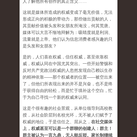
人了解他所有创作的真正含义……
这就是媒体所造成的权威变成了毫无价值，无法
形成正向的积极的带动力，那些做出贡献的人，
其贡献价值被头发和女朋友所淹没，何其荒唐。
媒体可以大言不惭地辩解为：吸睛度就是利润、
流量就是上帝。他们认为信息消费者感兴趣的只
是头发和女朋友？
是的，人们喜欢权威，信任权威，甚至依靠权
威，权威认同在中国尤其突出。一些开始警惕和
反对共产党政治权威的人忽然发现自己赖以生存
的精神依靠——那个权威者的位置——被空出来
了，但他们所表现出来的并不是兴奋，也不是终
于获得自由的轻松，而是忙于填补这个空白，忙
于为自己寻找一个新的权威来认同。
这是个很有趣的社会景观，从单位领导到高校教
授，从社会阶层到名校光环，无不被人们赋予了
权威的地位，于是信任之、屈从之，
在社交媒体
上，权威甚至可以是一个群聊的创建人：群主！
群主被认为一言九鼎，无人能反驳。家长制继续