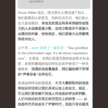
quotation
Oscar Wilde 说过，绝大部分人都活成了别人，
他们跟着别人的意见、别的生活方式，他们的人
生只是在模仿。
有创见性观点和具有突破性创造
力的人永远都是极少数，这些少数派并不是被大
众模仿的对象，恰恰相反，他们是被大众所鄙夷
和排斥的人
。
上个月，
aeon 发表了一篇文章
：“Say goodbye
to the information age: it’s all about reputation
now”。文章说，在我们高度互联的自由民主社会
里，未受到重视的知识悖论在其中扮演了一种关
键角色：
流通的信息量越多，我们越依赖于所谓
的“声誉设备”去评估它
。
造成这种悖论的原因是，
今天大量获取到的信息
和知识并没有让我们具有认知上的自主。相反，
它让我们更依赖于其他人对信息的评估和判断。
人们与知识的关系正经历范式上的转变 ——
从
信息时代开始走向了声誉时代，信息只有在被其