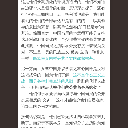
这是他们长期所处的环境所造成的。他们不知道
身边哪个人是领导的心腹、意识形态探子、还有
打小报告上瘾的自干五，换句话说就是，我们能
看到的他们的全部表达都是有目的的——以其领
导的意图为宗旨，以其单位颁布的“口径暗示”为
基准。简而言之：中国当局的本意很可能是支持
这场对叙利亚轰炸的，至少那些官媒的领导在如
此揣测。中国当局之所以在外交态度上表现为反
对，不过是一贯的民族主义“反美”立场，和普京
一样，
民族主义同样是共产党的政权根基。
另一方面，某些中国异议学者之本心同样是反对
这场战争的，因为他们了解：
这不是什么正义之
战，而是各种利益牵涉的杀戮
，肮脏的代理人战
争，但他们的表达
被他们的公共角色所绑架了
——他们似乎在要求自己履行与中国当局的公开
态度相反的“义务”，这样才能维护他们自己在舆
论场上的身份之稳固。
换句话说就是，他们已经无法让自己就事实来判
断了。而忠于事实本身，是知识分子之所以为知