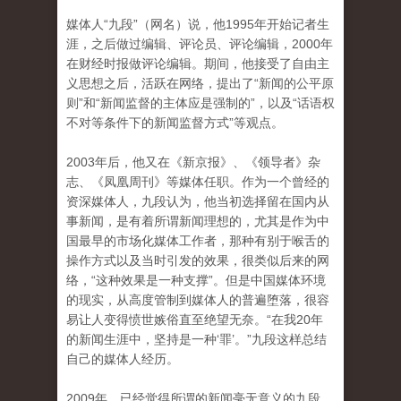
媒体人“九段”（网名）说，他1995年开始记者生
涯，之后做过编辑、评论员、评论编辑，2000年
在财经时报做评论编辑。期间，他接受了自由主
义思想之后，活跃在网络，提出了“新闻的公平原
则”和“新闻监督的主体应是强制的”，以及“话语权
不对等条件下的新闻监督方式”等观点。
2003年后，他又在《新京报》、《领导者》杂
志、《凤凰周刊》等媒体任职。作为一个曾经的
资深媒体人，九段认为，他当初选择留在国内从
事新闻，是有着所谓新闻理想的，尤其是作为中
国最早的市场化媒体工作者，那种有别于喉舌的
操作方式以及当时引发的效果，很类似后来的网
络，“这种效果是一种支撑”。但是中国媒体环境
的现实，从高度管制到媒体人的普遍堕落，很容
易让人变得愤世嫉俗直至绝望无奈。“在我20年
的新闻生涯中，坚持是一种‘罪’。”九段这样总结
自己的媒体人经历。
2009年，已经觉得所谓的新闻毫无意义的九段，