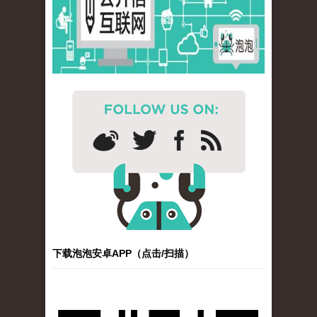
下载泡泡安卓APP（点击/扫描）