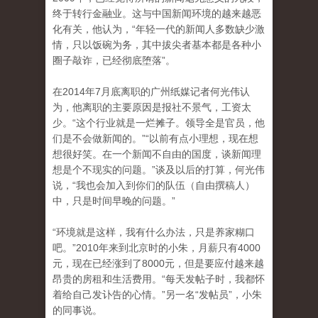
终于转行金融业。这与中国新闻环境的越来越恶
化有关，他认为，“年轻一代的新闻人多数缺少激
情，只以饭碗为务，其中拔尖者基本都是各种小
圈子敲诈，已经彻底堕落”。
在2014年7月底离职的广州纸媒记者何光伟认
为，他离职的主要原因是报社不景气，工资太
少。“这个行业就是一烂摊子。领导全是官员，他
们是不会做新闻的。”“以前有点小理想，现在想
想很好笑。在一个新闻不自由的国度，谈新闻理
想是个不现实的问题。”谈及以后的打算，何光伟
说，“我也会加入到你们的队伍（自由撰稿人）
中，只是时间早晚的问题。”
“环境就是这样，我有什么办法，只是养家糊口
吧。”2010年来到北京时的小朱，月薪只有4000
元，现在已经涨到了8000元，但是要应付越来越
昂贵的房租和生活费用。“每天发帖子时，我都怀
着给自己发讣告的心情。”另一名“发帖员”，小朱
的同事说。