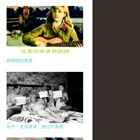
静悄悄的审查
长平：兑现承诺，放过叶海燕