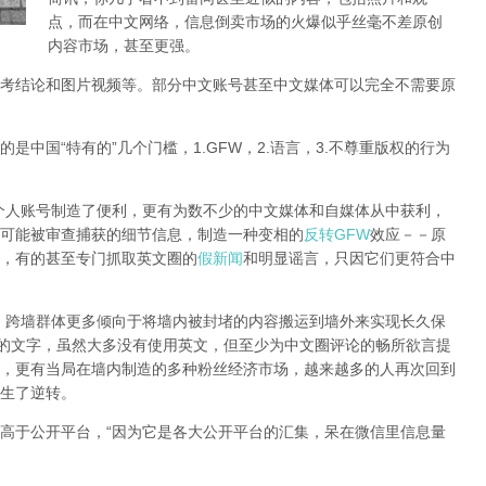
点，而在中文网络，信息倒卖市场的火爆似乎丝毫不差原创
内容市场，甚至更强。
考结论和图片视频等。部分中文账号甚至中文媒体可以完全不需要原
中国“特有的”几个门槛，1.GFW，2.语言，3.不尊重版权的行为
个人账号制造了便利，更有为数不少的中文媒体和自媒体从中获利，
可能被审查捕获的细节信息，制造一种变相的
反转GFW
效应－－原
，有的甚至专门抓取英文圈的
假新闻
和明显谣言，只因它们更符合中
，跨墙群体更多倾向于将墙内被封堵的内容搬运到墙外来实现长久保
查删除的文字，虽然大多没有使用英文，但至少为中文圈评论的畅所欲言提
强，更有当局在墙内制造的多种粉丝经济市场，越来越多的人再次回到
生了逆转。
高于公开平台，“因为它是各大公开平台的汇集，呆在微信里信息量
。