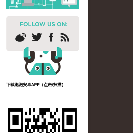
下载泡泡安卓APP（点击/扫描）