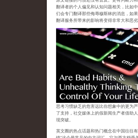
原文链接的习惯还没有普及。更有判断力和
翻译者的个人偏见和认知问题相关，比如中
们会专门翻译那些侮辱穆斯林的消息，如果
翻译服务所带来的影响将变得非常大和恶劣
思考习惯缺乏的危害远比你想象中的更为严
了支持，社交媒体上的假新闻生产者借助人
现突破。
英文圈的热点话题和热门概念在中国往往有
情”这个最常见的中文词汇，它与西方颇受