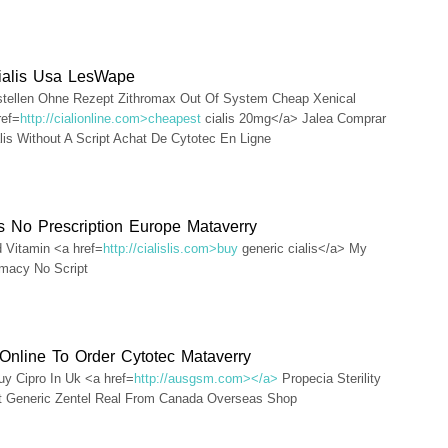
ialis Usa LesWape
stellen Ohne Rezept Zithromax Out Of System Cheap Xenical
ref=
http://cialionline.com>cheapest
cialis 20mg</a> Jalea Comprar
is Without A Script Achat De Cytotec En Ligne
 No Prescription Europe Mataverry
d Vitamin <a href=
http://cialislis.com>buy
generic cialis</a> My
macy No Script
Online To Order Cytotec Mataverry
y Cipro In Uk <a href=
http://ausgsm.com></a>
Propecia Sterility
t Generic Zentel Real From Canada Overseas Shop