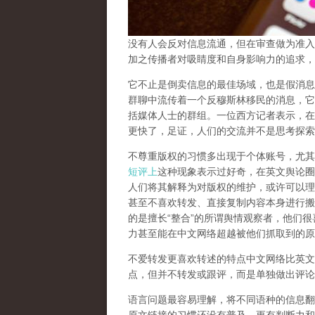
没有人会反对信息流通，但在审查做为准入
加之传播者对吸睛度和自身影响力的追求，
它不止是倒卖信息的最佳场域，也是假消息
群聊中流传着一个反穆斯林移民的消息，它
括媒体人士的群组。一位西方记者表示，在
更快了，足证，人们的交流并不是思考探索
不尊重版权的习惯多出现于个体账号，尤其
短评上
这种现象表示过好奇，在英文舆论圈
人们将其解释为对版权的维护，或许可以理
甚至不喜欢转发、直接复制内容本身进行搬
的是擅长“整合”的所谓舆情观察者，他们
力甚至能在中文网络超越被他们抓取到的原
不爱转发更喜欢转述的特点中文网络比英文
点，但并不转发或跟评，而是单独做出评论
语言问题最容易理解，将不同语种的信息翻