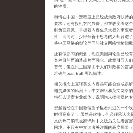
的性质。
舆情在中国一定程度上已经成为政府扶持的
要求，还有投机客的兴奋，都在改变着这个
制负面意见，掌握着内容生杀大权的审查者
性。而同时，少部分善于思考的人却躲进了
将中国网络的舆论等同与社交网络情绪指数
还有假新闻的概念，现在美国舆论圈已经有了基
某种目的而编造或片面强化、故意引导人们
替代，但在民主国家由于人们对政客的言辞
准确的post-truth可以描述。
相关概念上直译英文内容很可能会造成误解
谴责媒体的风潮上，中文网络和英文网络的
特征去谴责专业媒体，说明尚未搞清媒体专
想起曾经在中国微信圈子里看到过的一个吹捧
时报高多了”。虽然是吹捧，但必须承认这
文的热门消息被翻译到中文版后关注者寥寥
困境。不只有中文读者关注面的高度局限（