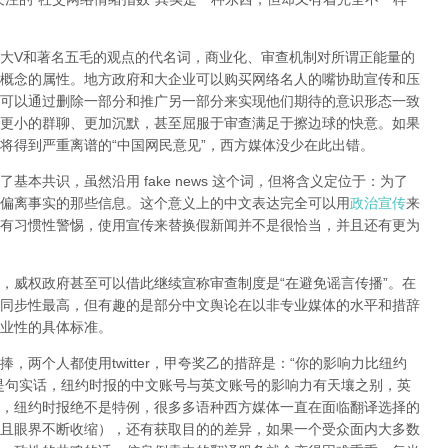
大V和著名五毛的观点的代名词，商业化、审查机制对所谓正能量的
概念的属性。地方政府和大企业可以购买网络名人的嘴协助宣传和压
可以通过删除一部分和推广另一部分来实现他们期待的意识形态一致
更小的群聊、更加沉默，甚至屈服于审查满足于擦边球的快意。如果
将得到严重离谱的“中国网民意见”，西方媒体没少在此出错。
本共识，虽然沿用 fake news 这个词，但将含义定位于：为了
偏离事实的那些信息。这个意义上的中文表达完全可以用
政治宣传
来
有习惯性警惕，使用宣传来替换假新闻并不是很恰当，并且还有更为
，威权政府甚至可以借此继续宣称审查制度是“在避免谣言传播”。在
同步性最高，但有趣的是部分中文舆论在以非专业媒体的水平和措辞
业性的具体标准。
，两个人都使用twitter，甲夸奖乙的措辞是：“你的影响力比纽约
是句实话，纽约时报的中文账号与英文账号的影响力有天壤之别，英
，纽约时报绝不是特例，很多多语种西方媒体一直在面临翻译选择的
且眼界不断收缩），还有获取目的的差异，如果一个受众面内大多数