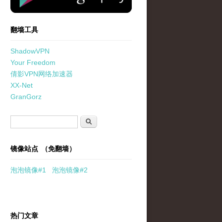
翻墙工具
ShadowVPN
Your Freedom
倩影VPN网络加速器
XX-Net
GranGorz
搜索表单
搜索
镜像站点 （免翻墙）
泡泡
镜像
#1
泡泡
镜像#2
热门文章