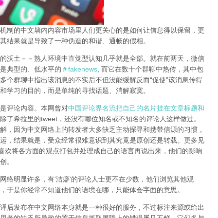
机制的中文墙内内容市场里人们更关心的是如何让信息得以保留，更
其结果就是导致了一种伪造的和谐、通畅的假相。
的沃土－－熟人环境中直觉型认知几乎就是全部。就在前两天，微信
是典型的、低水平的
＃fakenews
, 而它在数十个群聊中热传，其中包
多个群聊中指出该消息的不实后不但没能缓解反而“促使”该消息传得
和学习的目的，而是单纯的寻找话题、消解寂寞。
是评论内容。本网曾对
中国评论界名流把自己的名片挂在文章标题和
除了希拉里的tweet，还没有哪位知名或不知名的评论人这样做过。
解，因为中文网络上的转发者大多缺乏主动探寻和携带信源的习惯，
运，结果就是，受众经常很难意识到其究竟是原创还是转载。更多见
很喜欢将各方面的观点打包并处理成自己的语言再说出来，他们的影响
创。
网络明显许多，有‘洁癖’的评论人士更不在少数，他们浏览其他观
，于是你经常不知道他们的语境在哪，只能体会字面的意思。
译后发布在中文网络本身就是一种很好的服务，不过标注来源或给出