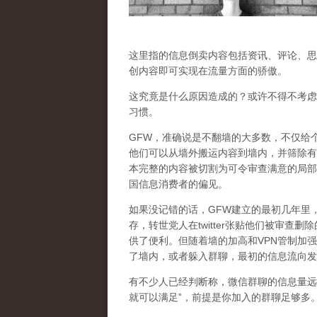
这里指的信息倒卖内容包括资讯、评论、思
创内容即可实现在流量方面的骄傲。
这究竟是什么原因造成的？或许不得不考虑的是
习惯。
GFW，准确说是不翻墙的大多数，不仅给
他们可以从墙外搬运内容到墙内，并筛除有
本完整的内容被切割为可令审查满意的局部
国信息消费者的偏见。
如果没记错的话，GFW建立的最初几年里
存，转世党人在twitter张贴他们被审
供了便利。但随着墙的加高和VPN管制加
了墙内，或者躲入群聊，最初的信息流向发
有不少人已经判断称，微信群聊的信息量远
就可以满足”，前提是你加入的群聊足够多