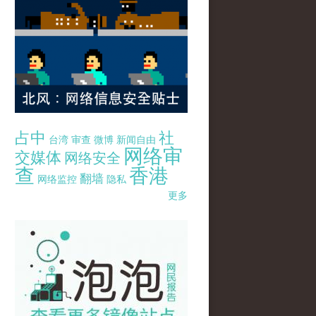
占中
社
台湾
审查
微博
新闻自由
网络审
交媒体
网络安全
查
香港
翻墙
网络监控
隐私
更多
pao-pao-banner-mirror-site-120814.jpg