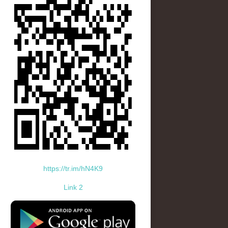
https://tr.im/hN4K9
Link 2
standard-icon-googleplay-app-store.png