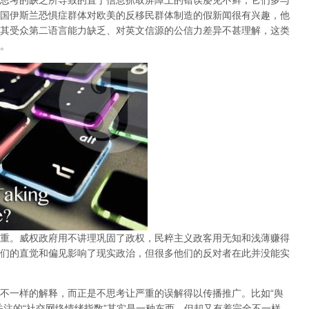
思考的缺乏所导致的置于信息抓取屏障上的错误屡见不鲜，它们多与
国伊斯兰恐惧症群体对欧美的反移民群体制造的假新闻很有兴趣，他
其受众第二语言能力缺乏、对英文信源的公信力差异不甚理解，这类
。
重。威权政府用不讲理巩固了政权，民粹主义政客用无知和浅薄赚得
们的直觉和偏见影响了现实政治，但很多他们的反对者在此并没能实
不一样的解释，而正是不思考让严重的误解得以传播推广。比如“舆
关注的“社交网络情绪指数”其实是一种东西，但却又有着完全不一样