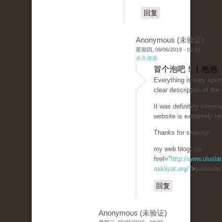
回复
Anonymous (未验证)
星期四, 06/06/2019 - 06:19
永久连接
冒个泡吧！ | 泡泡
Everything is very open 
clear description of the
It was definitely informa
website is extremely hel
Thanks for sharing!
my web blog: <a
href="
http://www.uluslar
nakliyat.org/">
şirinevle
回复
Anonymous (未验证)