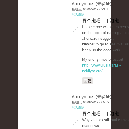
Anonymous (未验证)
星期三, 06/05/2019 - 23:38
永久连接
冒个泡吧！ | 泡泡
If some one wishes expert 
on the topic of running a blo
afterward i suggest
him/her to go to see this we
Keep up the good work.
My site; şirinevler escort -
http://www.uluslararasi-
nakliyat.org/
回复
Anonymous (未验证)
星期四, 06/06/2019 - 05:52
永久连接
冒个泡吧！ | 泡泡
Why visitors still make use 
read news