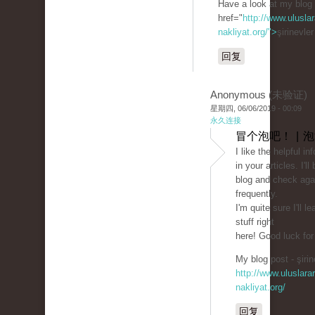
Have a look at my blog
href="
http://www.uluslar
nakliyat.org/">
şirinevle
回复
Anonymous (未验证)
星期四, 06/06/2019 - 00:09
永久连接
冒个泡吧！ | 
I like the helpful in
in your articles. I'
blog and check aga
frequently.
I'm quite sure I'll l
stuff right
here! Good luck for
My blog post - şirin
http://www.uluslarar
nakliyat.org/
回复