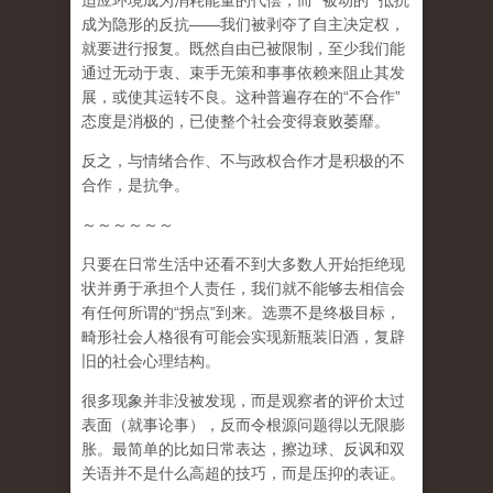
适应环境成为消耗能量的代偿，而
“
被动的
”
抵抗
成为隐形的反抗
——
我们被剥夺了自主决定权，
就要进行报复。既然自由已被限制，至少我们能
通过无动于衷、束手无策和事事依赖来阻止其发
展，或使其运转不良。这种普遍存在的
“
不合作
”
态度是消极的，已使整个社会变得衰败萎靡。
反之，与情绪合作、不与政权合作才是积极的不
合作，是抗争。
～～～～～～
只要在日常生活中还看不到大多数人开始拒绝现
状并勇于承担个人责任，我们就不能够去相信会
有任何所谓的
“
拐点
”
到来
。选票不是终极目标，
畸形社会人格很有可能会实现新瓶装旧酒，复辟
旧的社会心理结构。
很多现象并非没被发现，而是观察者的评价太过
表面（就事论事），反而令根源问题得以无限膨
胀。最简单的比如日常表达，擦边球、反讽和双
关语并不是什么高超的技巧，而是压抑的表证。