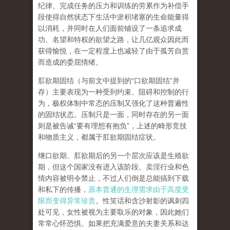
纪律、完成任务的压力和训练的劳累作为补偿手
段使得自然状态下生活中淤积堵塞的生命能量得
以消耗，并同时在人们面前铺设了一条追求成
功、名望和特权的欲望之路，让几亿观众因此而
获得愉悦，在一定程度上也减轻了由于孤芳自赏
而造成的委屈情绪。
肛欲期固结
（与前文中提到的
“
口欲期固结
”
并
存）主要表现为一种受到约束、阻碍和控制的行
为，极权体制中常态的压制又强化了这种普遍性
的固结状态。压制只是一面，同时存在的另一面
则是被告诫
“
要有理想有抱负
”
，上述的畸形竞技
和物质主义，都属于肛欲期固结症状。
继口欲期、肛欲期后的另一个层次应该是
生殖欲
期
，但这个国家没有进入该阶段。卖淫行业和色
情内容被明令禁止，不过人们倒是总能搞到下载
和私下的传播，
原本普通的生理需求由于高度受
限而变得异常珍贵
。性笑话和含沙射影的讽刺四
处可见，女性被视为主要取乐的对象，因此她们
常常心怀恐惧。如果把充满爱意的夫妻关系和达