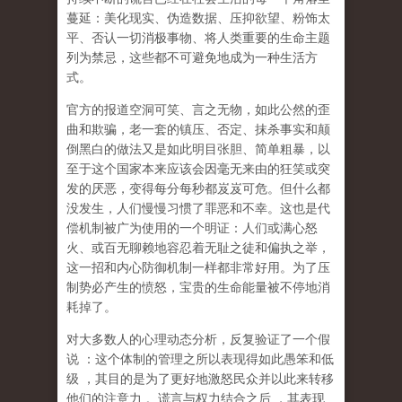
蔓延：美化现实、伪造数据、压抑欲望、粉饰太
平、否认一切消极事物、将人类重要的生命主题
列为禁忌，这些都不可避免地成为一种生活方
式。
官方的报道空洞可笑、言之无物，如此公然的歪
曲和欺骗，老一套的镇压、否定、抹杀事实和颠
倒黑白的做法又是如此明目张胆、简单粗暴，以
至于这个国家本来应该会因毫无来由的狂笑或突
发的厌恶，变得每分每秒都岌岌可危。但什么都
没发生，人们慢慢习惯了罪恶和不幸。这也是代
偿机制被广为使用的一个明证：人们或满心怒
火、或百无聊赖地容忍着无耻之徒和偏执之举，
这一招和内心防御机制一样都非常好用。为了压
制势必产生的愤怒，宝贵的生命能量被不停地消
耗掉了。
对大多数人的心理动态分析，反复验证了一个假
说
：这个体制的管理之所以表现得如此愚笨和低
级
，其目的是为了更好地激怒民众并以此来转移
他们的注意力
。谎言与权力结合之后
，其表现