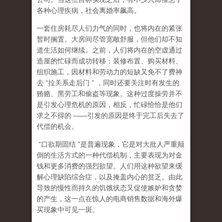
各种心理疾病，社会离婚率飙高。
一套住房耗尽人们力气的同时，也将内在的紧张
暂时搁置。大房间尽管宽敞舒服，但他们却不知
道生活如何继续。之前，人们将内在的空虚通过
造屋的忙碌而成功转移：装修布置、购买材料、
组织施工，因材料和劳动力的短缺又免不了费神
去
“
拉关系走后门
”
，同时还要关注时有发生的
贿赂、黑劳工和偷盗等现象。这种过度操劳并不
是引发心理危机的原因，相反，忙碌恰恰是他们
求之不得的
——
引发的原因是终于完工后失去了
代偿的机会。
“
口欲期固结
”
是普遍现象，它是对大批人严重颠
倒的生活方式的一种代偿机制，主要表现为对金
钱和更多消费的强烈欲望。人们用这种欲望来缓
解心理缺陷综合症，以及掩盖内心的贫乏。由此
导致的慢性而持久的饥饿状态又促使嫉妒和贪婪
的产生，这一点在惊人的电商销售数据和海外爆
买现象中可见一斑。