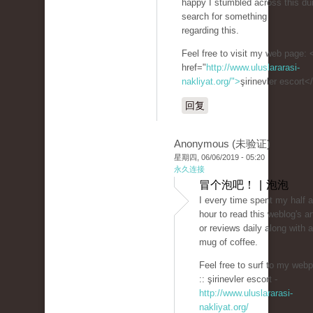
happy I stumbled across this du
search for something
regarding this.
Feel free to visit my web page: 
href="
http://www.uluslararasi-
nakliyat.org/">
şirinevler escort<
回复
Anonymous (未验证)
星期四, 06/06/2019 - 05:20
永久连接
冒个泡吧！ | 泡泡
I every time spent my half 
hour to read this weblog's ar
or reviews daily along with a
mug of coffee.
Feel free to surf to my web
:: şirinevler escort -
http://www.uluslararasi-
nakliyat.org/