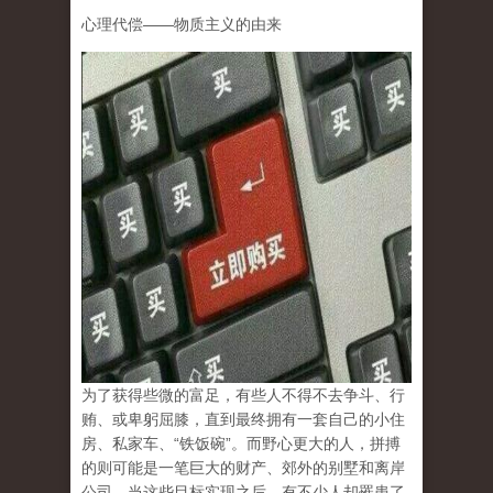
心理代偿
——
物质主义的由来
为了获得些微的富足，有些人不得不去争斗、行
贿、或卑躬屈膝，直到最终拥有一套自己的小住
房、私家车、
“
铁饭碗
”
。而野心更大的人，拼搏
的则可能是一笔巨大的财产、郊外的别墅和离岸
公司。当这些目标实现之后，有不少人却罹患了