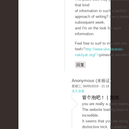
that kind
of information in such a perfect
approach of writing? I've a prese
subsequent week,
and I'm on the look for such
information.
Feel free to surf to my web site 
href="
http://www.uluslararasi-
nakliyat.org/">
şirinevler escort<
回复
Anonymous (未验证)
星期三, 06/05/2019 - 21:19
永久连接
冒个泡吧！ | 泡泡
you are really a good webma
The website loading pace is
incredible.
It seems that you are doing
distinctive trick. In addition