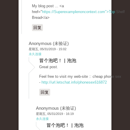
My blog post ... <a
href="
https://Superexamplenoncontext.com">Top
Shelf
Bread</a>
回复
Anonymous (未验证)
星期五, 05/31/2019 - 15:02
永久连接
冒个泡吧！ | 泡泡
Great post.
Feel free to visit my web-site :: cheap phone sex
-
http://url.letschat.info/phonesex616872
回复
Anonymous (未验证)
星期五, 05/31/2019 - 16:19
永久连接
冒个泡吧！ | 泡泡