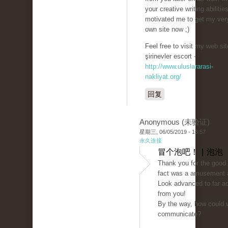
your creative writing abilitie
motivated me to get my ver
own site now ;)
Feel free to visit my web site
şirinevler escort -
http://www.uluslararasi-
nakliyat.org/
回复
Anonymous (未验证)
星期三, 06/05/2019 - 16:57
永久连接
冒个泡吧！ | 泡泡
Thank you for the good w
fact was a amusement a
Look advanced to far a
from you!
By the way, how could 
communicate?