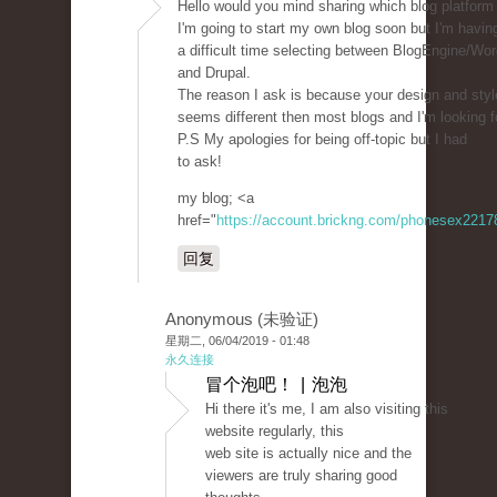
Hello would you mind sharing which blog platform
I'm going to start my own blog soon but I'm havin
a difficult time selecting between BlogEngine/Wo
and Drupal.
The reason I ask is because your design and styl
seems different then most blogs and I'm looking 
P.S My apologies for being off-topic but I had
to ask!
my blog; <a
href="
https://account.brickng.com/phonesex221
回复
Anonymous (未验证)
星期二, 06/04/2019 - 01:48
永久连接
冒个泡吧！ | 泡泡
Hi there it's me, I am also visiting this
website regularly, this
web site is actually nice and the
viewers are truly sharing good