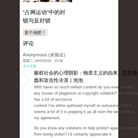
“占网运动”中的封
锁与反封锁
冒个泡吧！
评论
Anonymous (未验证)
星期二, 04/23/2019 - 23:36
永久连接
极权社会的心理阴影：物质主义的由来、恶意愚
蠢和攻击性冷漠 | 泡泡
With havin so much written content do you ever run into
any issues of plagorism or copyright violation? My websit
has a lot of exclusive
content I've either authored myself or outsourced but it
seems a lot of it is popping it up all over the web without
my agreement.
Do you know any solutions to help protect against content
from being stolen? I'd certainly appreciate it.