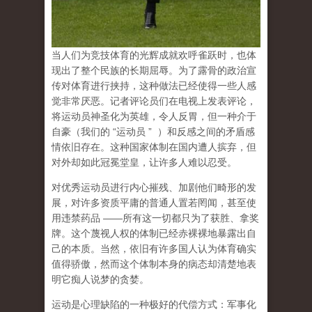
当人们为竞技体育的光辉成就欢呼雀跃时，也体
现出了整个民族的长期屈辱。为了露骨的政治宣
传对体育进行挟持，这种做法已经使得一些人感
觉非常厌恶。记者评论员们在电视上发表评论，
将运动员神圣化为英雄，令人反胃，但一种介于
自豪（
我们的
“
运动员
”
）和反感之间的矛盾感
情依旧存在。这种国家体制在国内遭人摈弃，但
对外却如此冠冕堂皇，让许多人难以忍受。
对优秀运动员进行内心摧残、加剧他们畸形的发
展，对许多资质平庸的普通人置若罔闻，甚至使
用违禁药品
——
所有这一切都只为了获胜、拿奖
牌。这个蔑视人权的体制已经赤裸裸地暴露出自
己的本质。当然，依旧有许多国人认为体育确实
值得骄傲，然而这个体制本身的病态却清楚地表
明它痴人说梦的贪婪。
运动是心理缺陷的一种极好的代偿方式
：军事化