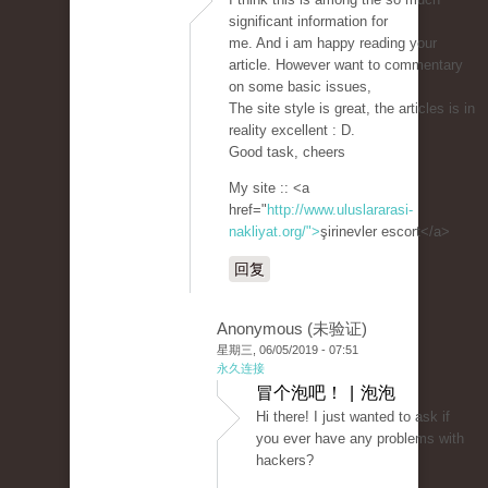
significant information for
me. And i am happy reading your
article. However want to commentary
on some basic issues,
The site style is great, the articles is in
reality excellent : D.
Good task, cheers
My site :: <a
href="
http://www.uluslararasi-
nakliyat.org/">
şirinevler escort</a>
回复
Anonymous (未验证)
星期三, 06/05/2019 - 07:51
永久连接
冒个泡吧！ | 泡泡
Hi there! I just wanted to ask if
you ever have any problems with
hackers?