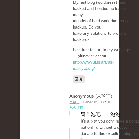
My last blog (wordpress) was
hacked and I ended up losing
many
months of hard work due to no
backup. Do you
have any solutions to prevent
hackers?
Feel free to surf to my webpage
... şirinevler escort -
http://www.uluslararasi-
nakliyat.org/
回复
Anonymous (未验证)
星期三, 06/05/2019 - 08:10
永久连接
冒个泡吧！ | 泡泡
It's a pity you don't have a dona
button! I'd without a doubt
donate to this excellent blog! I