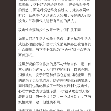
越愚蠢
，这种结合就会越坚固
，也会激起更多
的愤怒
，而这种愤怒终究会过去
，尤其在网络
时代，话题更替之迅速众人皆知，慢慢的人们便
没有力气和勇气去进行有目的的反抗
。
攻击性冷漠与奴性效果一致，但性质不同
如果人们将生活方式作为代偿，那么这种生活方
式就必须能够以补偿方式来消耗掉那些被阻塞的
生命能量。当下主要体现为
“
不合作
”
或拼命努力
两种形式。
这里所说的不合作指的
是不与情绪合作
，是一种
主动的行为过程：人们精神的阻碍、自我克制、
消极被动、安于舒适和供养心态都消耗能量，目
的是为了长期地约束、妨碍并抑制生命的发展，
同时我们也借此释放了一部分被压制的攻击性。
心理学称之为
攻击性冷漠
（
与
“
被动攻击型人格
”
表现近似，但一个是主动，一个是被动
），它与
奴性效果一致，但性质不同。