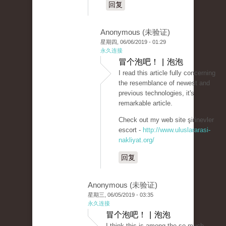
回复
Anonymous (未验证)
星期四, 06/06/2019 - 01:29
永久连接
冒个泡吧！ | 泡泡
I read this article fully concerning
the resemblance of newest and
previous technologies, it's
remarkable article.
Check out my web site şirinevler
escort -
http://www.uluslararasi-
nakliyat.org/
回复
Anonymous (未验证)
星期三, 06/05/2019 - 03:35
永久连接
冒个泡吧！ | 泡泡
I think this is among the so much