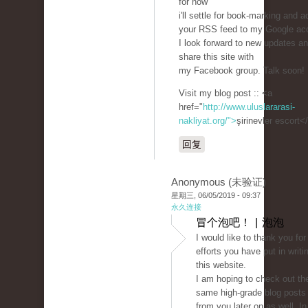
for now
i'll settle for book-marking and a
your RSS feed to my Google ac
I look forward to new updates an
share this site with
my Facebook group. Talk soon!
Visit my blog post :: <a
href="
http://www.uluslararasi-
nakliyat.org/">
şirinevler escort<
回复
Anonymous (未验证)
星期三, 06/05/2019 - 09:37
永久连接
冒个泡吧！ | 泡泡
I would like to thank you for
efforts you have put in writi
this website.
I am hoping to check out th
same high-grade blog posts
from you later on as well. In 