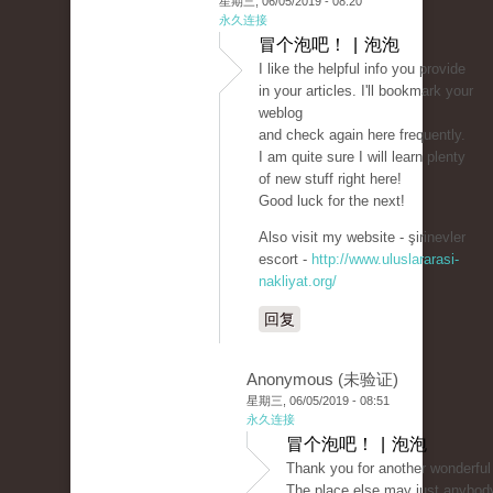
星期三, 06/05/2019 - 08:20
永久连接
冒个泡吧！ | 泡泡
I like the helpful info you provide
in your articles. I'll bookmark your
weblog
and check again here frequently.
I am quite sure I will learn plenty
of new stuff right here!
Good luck for the next!
Also visit my website - şirinevler
escort -
http://www.uluslararasi-
nakliyat.org/
回复
Anonymous (未验证)
星期三, 06/05/2019 - 08:51
永久连接
冒个泡吧！ | 泡泡
Thank you for another wonderful
The place else may just anybod