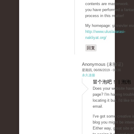
contents are masterwork.
you have performed a fantas
process in this matter!
My homepage: şirinevler esc
http://www.uluslararasi-
nakliyat.org/
回复
Anonymous (未验证)
星期四, 06/06/2019 - 06:36
永久连接
冒个泡吧！ | 泡泡
Does your website have
page? I'm having troubl
locating it but, I'd like
email.
I've got some creative i
blog you might be intere
Either way, great site a