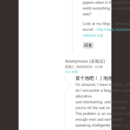
papers when in this technolo
world everything is accessib
web?
Look at my blog ... şirinevle
escort -
http://www.uluslarar
nakliyat.org/
回复
Anonymous (未验证)
星期三, 06/05/2019 - 11:06
永久连接
冒个泡吧！ | 泡泡
I'm amazed, I have to admit. S
do I encounter a blog that's equa
educative
and entertaining, and let me tell
you've hit the nail on the head.
The problem is an issue that not
enough men and women are
speaking intelligently about. I a