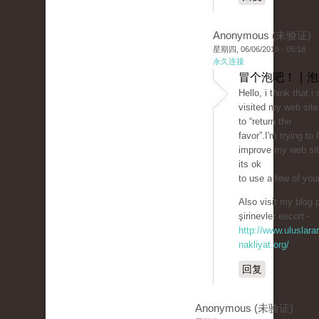
Anonymous (未验证)
星期四, 06/06/2019 - 05:18
永久连接
冒个泡吧！ | 
Hello, i think that 
visited my web site
to “return the
favor”.I'm trying to 
improve my web sit
its ok
to use a few of your
Also visit my blog p
şirinevler escort -
http://www.uluslarar
nakliyat.org/
回复
Anonymous (未验证)