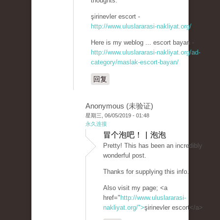
thoughts.
şirinevler escort -
http://www.uluslararasi-nakliyat.org/
Here is my weblog ... escort bayan -
http://www.uluslararasi-nakliyat.org/ad-
category/maslak-escort-bayan/
回复
Anonymous (未验证)
星期三, 06/05/2019 - 01:48
永久连接
冒个泡吧！ | 泡泡
Pretty! This has been an incredibly
wonderful post.
Thanks for supplying this info.
Also visit my page; <a
href="
http://www.uluslararasi-
nakliyat.org/">
şirinevler escort</a>