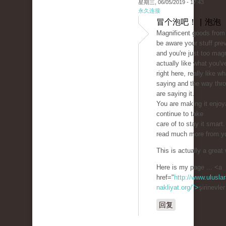
星期三, 06/05/2019 - 17:43
永久连接
冒个泡吧！ | 泡泡
Magnificent goods from 
be aware your stuff pre
and you're just too magn
actually like what you'v
right here, really like w
saying and the way thr
are saying it.
You are making it enjoy
continue to take
care of to stay it smart.
read much more from y
This is actually a great
Here is my page ... <a
href="
http://www.uluslar
nakliyat.org/">
şirinevle
回复