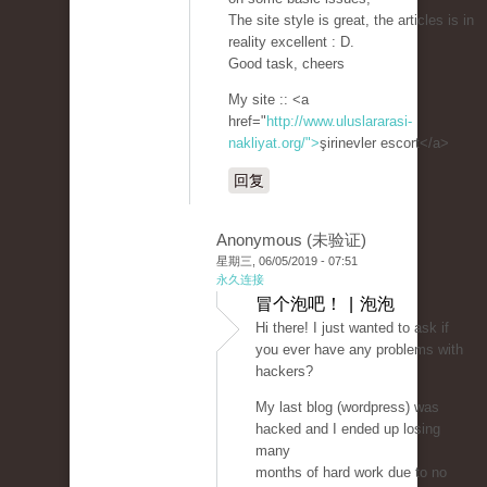
The site style is great, the articles is in
reality excellent : D.
Good task, cheers
My site :: <a
href="
http://www.uluslararasi-
nakliyat.org/">
şirinevler escort</a>
回复
Anonymous (未验证)
星期三, 06/05/2019 - 07:51
永久连接
冒个泡吧！ | 泡泡
Hi there! I just wanted to ask if
you ever have any problems with
hackers?
My last blog (wordpress) was
hacked and I ended up losing
many
months of hard work due to no