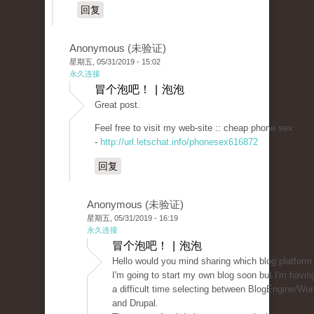
回复
Anonymous (未验证)
星期五, 05/31/2019 - 15:02
永久连接
冒个泡吧！ | 泡泡
Great post.
Feel free to visit my web-site :: cheap phone sex
-
http://url.letschat.info/phonesex616872
回复
Anonymous (未验证)
星期五, 05/31/2019 - 16:19
永久连接
冒个泡吧！ | 泡泡
Hello would you mind sharing which blog platform
I'm going to start my own blog soon but I'm havin
a difficult time selecting between BlogEngine/Wo
and Drupal.