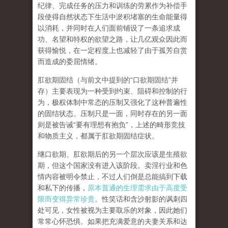
纪律、完成任务的压力和训练的劳累作为补偿手
段使得自然状态下生活中淤积堵塞的生命能量得
以消耗，并同时在人们面前铺设了一条追求成
功、名望和特权的欲望之路，让几亿观众因此而
获得愉悦，在一定程度上也减轻了由于孤芳自赏
而造成的委屈情绪。
肛欲期固结
（与前文中提到的
“
口欲期固结
”
并
存）主要表现为一种受到约束、阻碍和控制的行
为，极权体制中常态的压制又强化了这种普遍性
的固结状态。压制只是一面，同时存在的另一面
则是被告诫
“
要有理想有抱负
”
，上述的畸形竞技
和物质主义，都属于肛欲期固结症状。
继口欲期、肛欲期后的另一个层次应该是
生殖欲
期
，但这个国家没有进入该阶段。卖淫行业和色
情内容被明令禁止，不过人们倒是总能搞到下载
和私下的传播，
原本普通的生理需求由于高度受
限而变得异常珍贵
。性笑话和含沙射影的讽刺四
处可见，女性被视为主要取乐的对象，因此她们
常常心怀恐惧。如果把充满爱意的夫妻关系和达