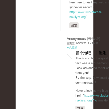
Feel free to visit my web site
şirinevler escort -
http://www.uluslararasi-
nakliyat.org/
回复
Anonymous (未验证)
星期三, 06/05/2019 - 16:57
永久连接
冒个泡吧！ | 泡泡
Thank you for the good w
fact was a amusement a
Look advanced to far a
from you!
By the way, how could 
communicate?
Have a look at my blog
href="
http://www.uluslar
nakliyat.org/">
şirinevle
回复