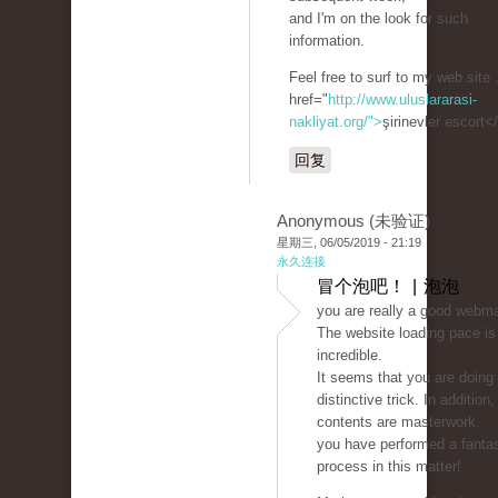
and I'm on the look for such
information.
Feel free to surf to my web site 
href="
http://www.uluslararasi-
nakliyat.org/">
şirinevler escort<
回复
Anonymous (未验证)
星期三, 06/05/2019 - 21:19
永久连接
冒个泡吧！ | 泡泡
you are really a good webma
The website loading pace is
incredible.
It seems that you are doing
distinctive trick. In addition
contents are masterwork.
you have performed a fantas
process in this matter!