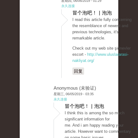
星期四, 06/06/2019 - 01:29
永久连接
冒个泡吧！ | 泡泡
I read this article fully concerning
the resemblance of newest and
previous technologies, it's
remarkable article.
Check out my web site şirinevler
escort -
http://www.uluslararasi-
nakliyat.org/
回复
Anonymous (未验证)
星期三, 06/05/2019 - 03:35
永久连接
冒个泡吧！ | 泡泡
I think this is among the so much
significant information for
me. And i am happy reading your
article. However want to commentary
on some basic issues,