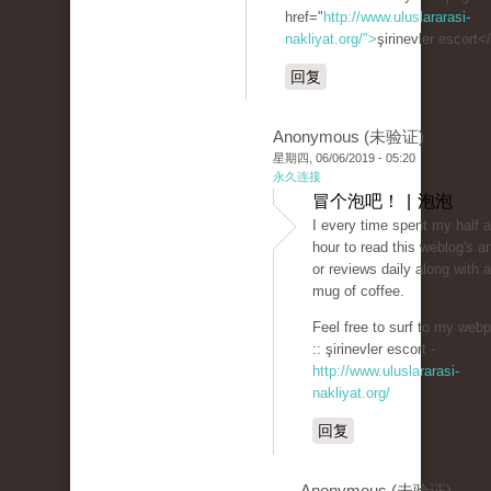
href="
http://www.uluslararasi-
nakliyat.org/">
şirinevler escort<
回复
Anonymous (未验证)
星期四, 06/06/2019 - 05:20
永久连接
冒个泡吧！ | 泡泡
I every time spent my half 
hour to read this weblog's ar
or reviews daily along with a
mug of coffee.
Feel free to surf to my web
:: şirinevler escort -
http://www.uluslararasi-
nakliyat.org/
回复
Anonymous (未验证)