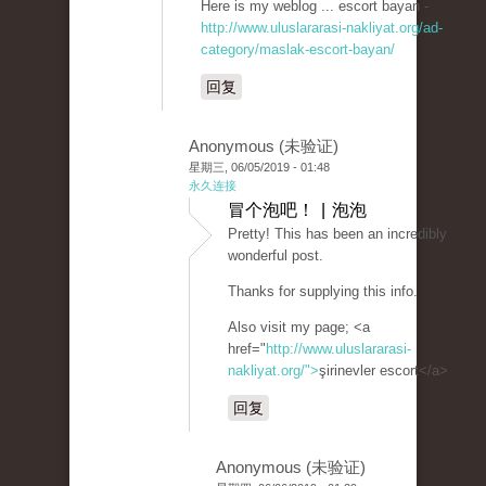
Here is my weblog ... escort bayan -
http://www.uluslararasi-nakliyat.org/ad-
category/maslak-escort-bayan/
回复
Anonymous (未验证)
星期三, 06/05/2019 - 01:48
永久连接
冒个泡吧！ | 泡泡
Pretty! This has been an incredibly
wonderful post.
Thanks for supplying this info.
Also visit my page; <a
href="
http://www.uluslararasi-
nakliyat.org/">
şirinevler escort</a>
回复
Anonymous (未验证)