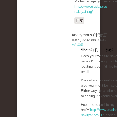
My homepage: şirinevler esc
http://www.uluslararasi-
nakliyat.org/
回复
Anonymous (未验证)
星期四, 06/06/2019 - 06:36
永久连接
冒个泡吧！ | 泡泡
Does your website have
page? I'm having troubl
locating it but, I'd like
email.
I've got some creative i
blog you might be intere
Either way, great site a
to seeing it expand over
Feel free to surf to my 
href="
http://www.uluslar
nakliyat.org/">
şirinevle