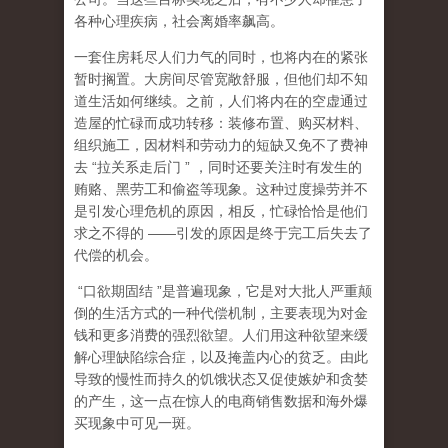
各种心理疾病，社会离婚率飙高。
一套住房耗尽人们力气的同时，也将内在的紧张
暂时搁置。大房间尽管宽敞舒服，但他们却不知
道生活如何继续。之前，人们将内在的空虚通过
造屋的忙碌而成功转移：装修布置、购买材料、
组织施工，因材料和劳动力的短缺又免不了费神
去
“
拉关系走后门
”
，同时还要关注时有发生的
贿赂、黑劳工和偷盗等现象。这种过度操劳并不
是引发心理危机的原因，相反，忙碌恰恰是他们
求之不得的
——
引发的原因是终于完工后失去了
代偿的机会。
“
口欲期固结
”
是普遍现象，它是对大批人严重颠
倒的生活方式的一种代偿机制，主要表现为对金
钱和更多消费的强烈欲望。人们用这种欲望来缓
解心理缺陷综合症，以及掩盖内心的贫乏。由此
导致的慢性而持久的饥饿状态又促使嫉妒和贪婪
的产生，这一点在惊人的电商销售数据和海外爆
买现象中可见一斑。