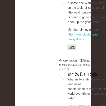
If some one wishes expert 
on the topic of running a blo
afterward i suggest
him/her to go to see this we
Keep up the good work.
My site; şirinevler escort -
http://www.uluslararasi-
nakliyat.org/
回复
Anonymous (未验证)
星期四, 06/06/2019 - 05:52
永久连接
冒个泡吧！ | 泡泡
Why visitors still make use 
read news
papers when in this technolo
world everything is accessib
web?