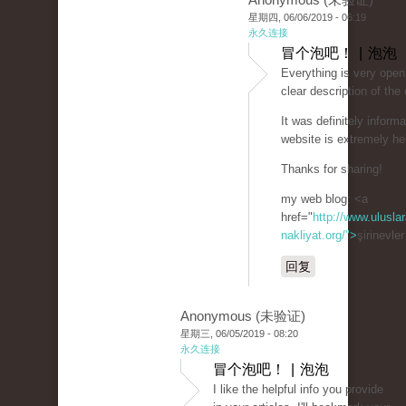
星期四, 06/06/2019 - 06:19
永久连接
冒个泡吧！ | 泡泡
Everything is very open 
clear description of the
It was definitely informa
website is extremely hel
Thanks for sharing!
my web blog: <a
href="
http://www.uluslar
nakliyat.org/">
şirinevle
回复
Anonymous (未验证)
星期三, 06/05/2019 - 08:20
永久连接
冒个泡吧！ | 泡泡
I like the helpful info you provide