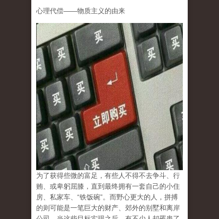
心理代偿
——
物质主义的由来
为了获得些微的富足，有些人不得不去争斗、行
贿、或卑躬屈膝，直到最终拥有一套自己的小住
房、私家车、
“
铁饭碗
”
。而野心更大的人，拼搏
的则可能是一笔巨大的财产、郊外的别墅和离岸
公司。当这些目标实现之后，有不少人却罹患了