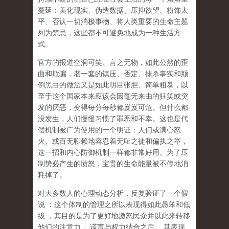
蔓延：美化现实、伪造数据、压抑欲望、粉饰太
平、否认一切消极事物、将人类重要的生命主题
列为禁忌，这些都不可避免地成为一种生活方
式。
官方的报道空洞可笑、言之无物，如此公然的歪
曲和欺骗，老一套的镇压、否定、抹杀事实和颠
倒黑白的做法又是如此明目张胆、简单粗暴，以
至于这个国家本来应该会因毫无来由的狂笑或突
发的厌恶，变得每分每秒都岌岌可危。但什么都
没发生，人们慢慢习惯了罪恶和不幸。这也是代
偿机制被广为使用的一个明证：人们或满心怒
火、或百无聊赖地容忍着无耻之徒和偏执之举，
这一招和内心防御机制一样都非常好用。为了压
制势必产生的愤怒，宝贵的生命能量被不停地消
耗掉了。
对大多数人的心理动态分析，反复验证了一个假
说
：这个体制的管理之所以表现得如此愚笨和低
级
，其目的是为了更好地激怒民众并以此来转移
他们的注意力
。谎言与权力结合之后
，其表现