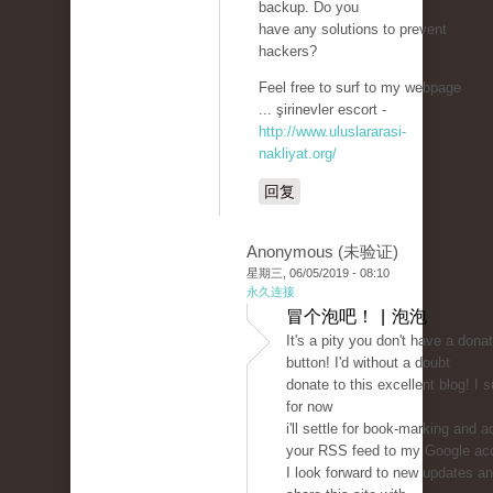
backup. Do you
have any solutions to prevent
hackers?
Feel free to surf to my webpage
... şirinevler escort -
http://www.uluslararasi-
nakliyat.org/
回复
Anonymous (未验证)
星期三, 06/05/2019 - 08:10
永久连接
冒个泡吧！ | 泡泡
It's a pity you don't have a dona
button! I'd without a doubt
donate to this excellent blog! I
for now
i'll settle for book-marking and a
your RSS feed to my Google ac
I look forward to new updates an