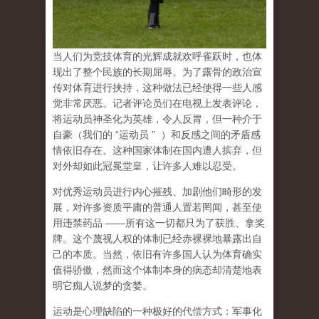
当人们为竞技体育的光辉成就欢呼雀跃时，也体
现出了整个民族的长期屈辱。为了露骨的政治宣
传对体育进行挟持，这种做法已经使得一些人感
觉非常厌恶。记者评论员们在电视上发表评论，
将运动员神圣化为英雄，令人反胃，但一种介于
自豪（
我们的
“
运动员
”
）和反感之间的矛盾感
情依旧存在。这种国家体制在国内遭人摈弃，但
对外却如此冠冕堂皇，让许多人难以忍受。
对优秀运动员进行内心摧残、加剧他们畸形的发
展，对许多资质平庸的普通人置若罔闻，甚至使
用违禁药品
——
所有这一切都只为了获胜、拿奖
牌。这个蔑视人权的体制已经赤裸裸地暴露出自
己的本质。当然，依旧有许多国人认为体育确实
值得骄傲，然而这个体制本身的病态却清楚地表
明它痴人说梦的贪婪。
运动是心理缺陷的一种极好的代偿方式
：军事化