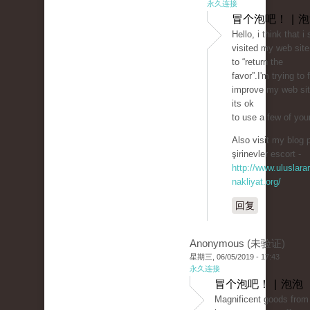
永久连接
冒个泡吧！ | 
Hello, i think that 
visited my web site
to “return the
favor”.I'm trying to 
improve my web sit
its ok
to use a few of your
Also visit my blog p
şirinevler escort -
http://www.uluslarar
nakliyat.org/
回复
Anonymous (未验证)
星期三, 06/05/2019 - 17:43
永久连接
冒个泡吧！ | 泡泡
Magnificent goods from 