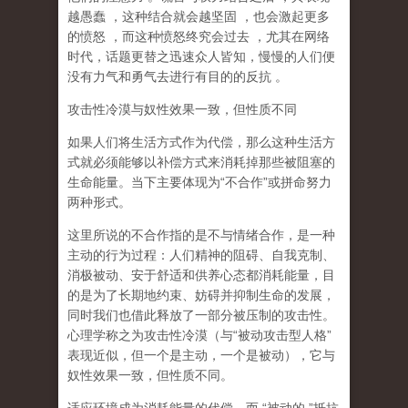
越愚蠢
，这种结合就会越坚固
，也会激起更多
的愤怒
，而这种愤怒终究会过去
，尤其在网络
时代，话题更替之迅速众人皆知，慢慢的人们便
没有力气和勇气去进行有目的的反抗
。
攻击性冷漠与奴性效果一致，但性质不同
如果人们将生活方式作为代偿，那么这种生活方
式就必须能够以补偿方式来消耗掉那些被阻塞的
生命能量。当下主要体现为
“
不合作
”
或拼命努力
两种形式。
这里所说的不合作指的
是不与情绪合作
，是一种
主动的行为过程：人们精神的阻碍、自我克制、
消极被动、安于舒适和供养心态都消耗能量，目
的是为了长期地约束、妨碍并抑制生命的发展，
同时我们也借此释放了一部分被压制的攻击性。
心理学称之为
攻击性冷漠
（
与
“
被动攻击型人格
”
表现近似，但一个是主动，一个是被动
），它与
奴性效果一致，但性质不同。