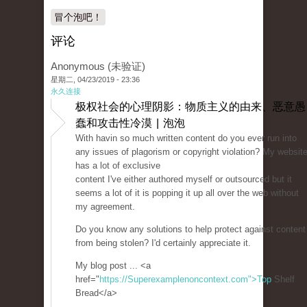
冒个泡吧！
评论
Anonymous (未验证)
星期二, 04/23/2019 - 23:36
永久连接
极权社会的心理阴影：物质主义的由来、恶意愚
蠢和攻击性冷漠 | 泡泡
With havin so much written content do you ever run into
any issues of plagorism or copyright violation? My websit
has a lot of exclusive
content I've either authored myself or outsourced but it
seems a lot of it is popping it up all over the web without
my agreement.
Do you know any solutions to help protect against content
from being stolen? I'd certainly appreciate it.
My blog post ... <a
href="
https://Superexamplenoncontext.com">Top
Shelf
Bread</a>