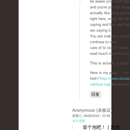
be aware your stuff pre
and you're just too magn
actually like what you'v
right here, really like w
saying and the way thr
are saying it.
You are making it enjoy
continue to take
care of to stay it smart.
read much more from y
This is actually a great
Here is my page ... <a
href="
http://www.uluslar
nakliyat.org/">
şirinevle
回复
Anonymous (未验证)
星期三, 06/05/2019 - 23:38
永久连接
冒个泡吧！ | 泡泡