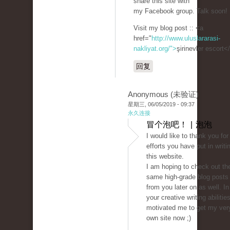
share this site with
my Facebook group. Talk soon!
Visit my blog post :: <a
href="
http://www.uluslararasi-
nakliyat.org/">
şirinevler escort<
回复
Anonymous (未验证)
星期三, 06/05/2019 - 09:37
永久连接
冒个泡吧！ | 泡泡
I would like to thank you for
efforts you have put in writi
this website.
I am hoping to check out th
same high-grade blog posts
from you later on as well. In 
your creative writing abilitie
motivated me to get my ver
own site now ;)