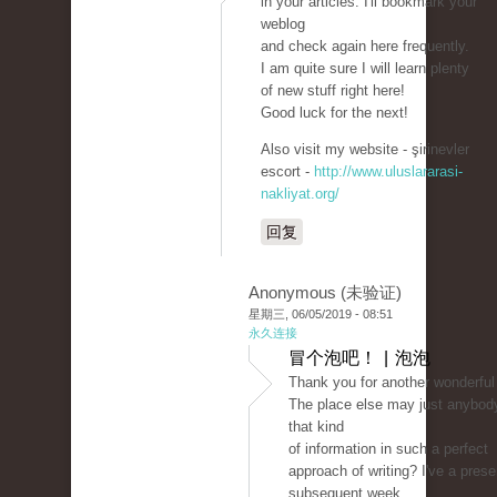
in your articles. I'll bookmark your
weblog
and check again here frequently.
I am quite sure I will learn plenty
of new stuff right here!
Good luck for the next!
Also visit my website - şirinevler
escort -
http://www.uluslararasi-
nakliyat.org/
回复
Anonymous (未验证)
星期三, 06/05/2019 - 08:51
永久连接
冒个泡吧！ | 泡泡
Thank you for another wonderful
The place else may just anybod
that kind
of information in such a perfect
approach of writing? I've a prese
subsequent week,