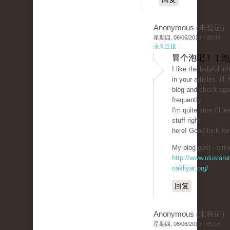
Anonymous (未验证)
星期四, 06/06/2019 - 00:09
永久连接
冒个泡吧！ | 
I like the helpful in
in your articles. I'
blog and check aga
frequently.
I'm quite sure I'll l
stuff right
here! Good luck for
My blog post - şirin
http://www.uluslarar
nakliyat.org/
回复
Anonymous (未验证)
星期四, 06/06/2019 - 05:18