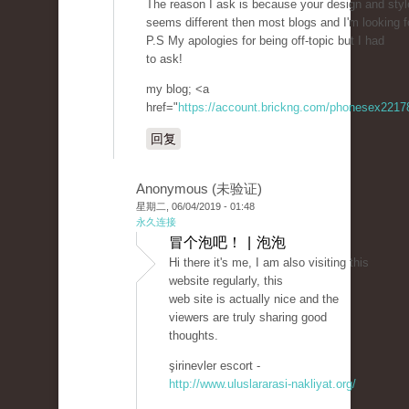
The reason I ask is because your design and styl
seems different then most blogs and I'm looking 
P.S My apologies for being off-topic but I had
to ask!
my blog; <a
href="
https://account.brickng.com/phonesex221
回复
Anonymous (未验证)
星期二, 06/04/2019 - 01:48
永久连接
冒个泡吧！ | 泡泡
Hi there it's me, I am also visiting this
website regularly, this
web site is actually nice and the
viewers are truly sharing good
thoughts.
şirinevler escort -
http://www.uluslararasi-nakliyat.org/