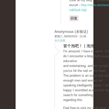
Look at my blog ... şirinevle
escort -
http://www.uluslarar
nakliyat.org/
回复
Anonymous (未验证)
星期三, 06/05/2019 - 11:06
永久连接
冒个泡吧！ | 泡泡
I'm amazed, I have to admit. S
do I encounter a blog that's equa
educative
and entertaining, and let me tell
you've hit the nail on the head.
The problem is an issue that not
enough men and women are
speaking intelligently about. I a
happy I stumbled across this du
search for something
regarding this.
Feel free to visit my web page: 