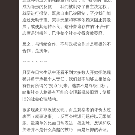
适应环境成为消耗能量的代偿，而
“
被动的
”
抵抗
成为隐形的反抗
——
我们被剥夺了自主决定权，
就要进行报复。既然自由已被限制，至少我们能
通过无动于衷、束手无策和事事依赖来阻止其发
展，或使其运转不良。这种普遍存在的
“
不合作
”
态度是消极的，已使整个社会变得衰败萎靡。
反之，与情绪合作、不与政权合作才是积极的不
合作，是抗争。
～～～～～～
只要在日常生活中还看不到大多数人开始拒绝现
状并勇于承担个人责任，我们就不能够去相信会
有任何所谓的
“
拐点
”
到来
。选票不是终极目标，
畸形社会人格很有可能会实现新瓶装旧酒，复辟
旧的社会心理结构。
很多现象并非没被发现，而是观察者的评价太过
表面（就事论事），反而令根源问题得以无限膨
胀。最简单的比如日常表达，擦边球、反讽和双
关语并不是什么高超的技巧，而是压抑的表证。