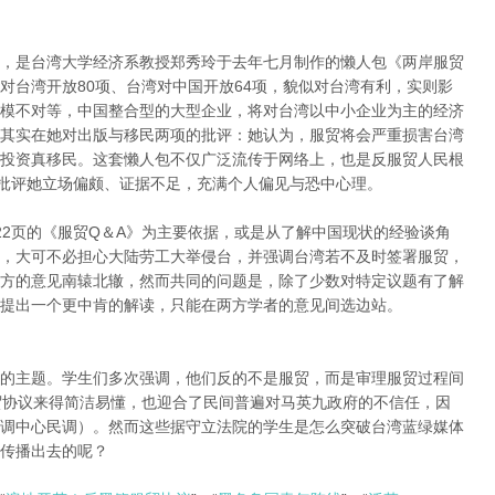
，是台湾大学经济系教授郑秀玲于去年七月制作的懒人包《两岸服贸
对台湾开放80项、台湾对中国开放64项，貌似对台湾有利，实则影
模不对等，中国整合型的大型企业，将对台湾以中小企业为主的经济
其实在她对出版与移民两项的批评：她认为，服贸将会严重损害台湾
投资真移民。这套懒人包不仅广泛流传于网络上，也是反服贸人民根
则批评她立场偏颇、证据不足，充满个人偏见与恐中心理。
22页的《服贸Q＆A》为主要依据，或是从了解中国现状的经验谈角
，大可不必担心大陆劳工大举侵台，并强调台湾若不及时签署服贸，
方的意见南辕北辙，然而共同的问题是，除了少数对特定议题有了解
提出一个更中肯的解读，只能在两方学者的意见间选边站。
的主题。学生们多次强调，他们反的不是服贸，而是审理服贸过程间
贸协议来得简洁易懂，也迎合了民间普遍对马英九政府的不信任，因
调中心民调）。然而这些据守立法院的学生是怎么突破台湾蓝绿媒体
传播出去的呢？