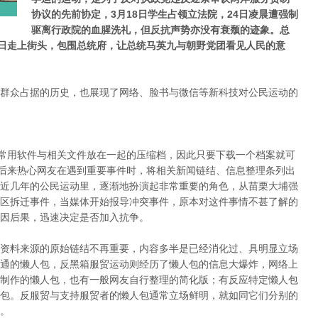
协议的先前协定，3月18日学生占领立法院，24日凌晨遭强制
驱离行政院的血腥洗礼，但反抗声势亦没有衰颓的迹象。总
0日走上街头，包围总统府，让总统马英九与朝野党团看见人民的意
群众占据的历史，也展现了网络、脸书与微信等新科技对公民运动的
将常用软件与相关文件放在一起的压缩档，因此只要下载一个档案就可
。后来热心网友在遇到重要事件时，将相关新闻链结、信息整理条列出
近几年的公民运动里，逐渐地扮演起非常重要的角色，从苗栗大埔强
区拆迁事件，当媒体开始报导冲突事件，原本对这件事情不甚了解的
因后果，迅速决定是否加入抗争。
资料来源的原始链结不再重要，内容多半是已经消化过、具明显立场
通的懒人包，反黑箱服贸运动则经历了懒人包的信息大爆炸，网络上
制作的懒人包，也有一般网友自行整理的简化版；有反应特定懒人包
包。反服贸与支持服贸者的懒人包通常立场鲜明，就如同它们分别的
。