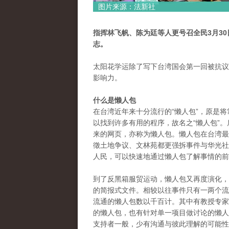
图片来源：法新社
指挥林飞帆、陈为廷等人更号召全民3月3
志。
太阳花学运除了写下台湾国会第一回被抗议
影响力。
什么是懒人包
在台湾近年来十分流行的“懒人包”，原是
以找到许多有用的程序，故名之“懒人包”
来的网页，亦称为懒人包。懒人包在台湾最
徵土地争议、文林苑都更强拆事件与华光社
人民，可以快速地通过懒人包了解事情的前
到了反黑箱服贸运动，懒人包又再度演化，
的简报式文件。相较以往事件只有一两个流
流通的懒人包数以千百计。其中有教授专家
的懒人包，也有针对单一项目做讨论的懒人
支持者一般，少有沟通与彼此理解的可能性