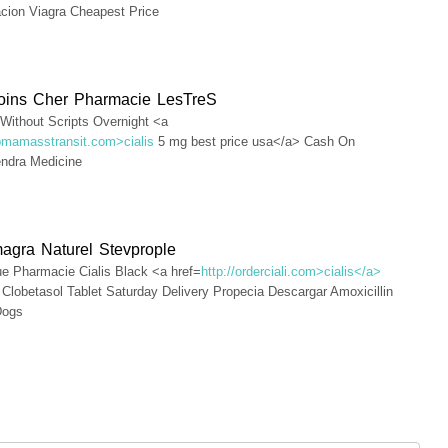
cacion Viagra Cheapest Price
Moins Cher Pharmacie LesTreS
 Without Scripts Overnight <a
/bmamasstransit.com>cialis
5 mg best price usa</a> Cash On
endra Medicine
agra Naturel Stevprople
ue Pharmacie Cialis Black <a href=
http://orderciali.com>cialis</a>
Clobetasol Tablet Saturday Delivery Propecia Descargar Amoxicillin
Dogs