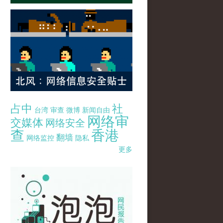
占中
社
台湾
审查
微博
新闻自由
网络审
交媒体
网络安全
查
香港
翻墙
网络监控
隐私
更多
pao-pao-banner-mirror-site-120814.jpg