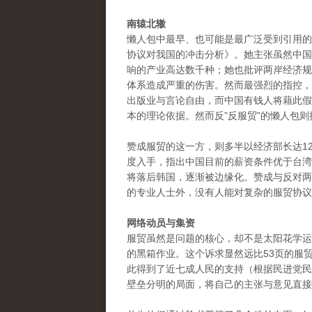
南辕北辙
懒人包中最早、也可能是最广泛受到引用的
协议对我国的冲击分析》。她主张虽然中国
响的产业高达数千种；她也批评两岸经济规
体系造成严重的伤害。然而最强烈的指控，
出版业与言论自由，而中国有钱人将藉此假
本的理论依据。然而反”反服贸”的懒人包
赞成服贸的这一方，则多半以经济部长达1
度入手，指出中国目前的薪资条件优于台湾
将落后韩国，逐渐被边缘化。赞成与反对两
的专业人士外，没有人能对复杂的服贸协议
网络动员与集资
服贸虽然是问题的核心，却不是太阳花学运
的黑箱作业。这个诉求显然远比53页的服
此得到了近七成人民的支持（根据民进党民
壁垒分明的局面，将自己的主张与意见直接