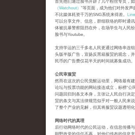
首先他们通过脸书开辟了几个粉丝专页，如
（Watchout）
”等页面，成为他们对外发声的
不比媒体耗资千万的SNG系统来得差。
Li
可以分享文件、信息，群组联络的即时通讯
体被抗暴警察阻挡在外，在场学生与人民纷
脸书与Youtube。
支持学运的三千多名人民更通过网络串连组
头版半版广告，宣扬反黑箱服贸的观念，并
民币的广告费仅花半天的时间就募集成功。
公民审服贸
然而在这次的公民觉醒运动里，网络最有建
论坛与投票功能的网站接连成立，标榜“公
问题回归到条文本身，主张让人民自行决定
贸的条文与其法律规范似乎对一般人民来说
了整个产业的见解，但其将服贸议题透明化
网络时代的真理
后行动网络时代的公民运动，在信息传播与
朝野政党的信任不再，对他们传布的信息充