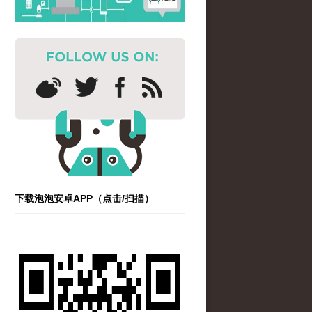
下载泡泡安卓APP（点击/扫描）