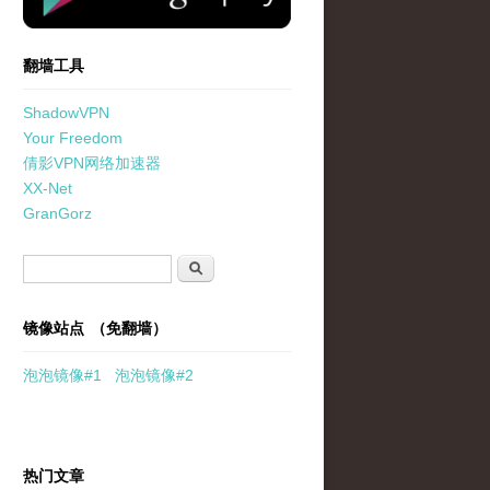
翻墙工具
ShadowVPN
Your Freedom
倩影VPN网络加速器
XX-Net
GranGorz
搜索表单
搜索
镜像站点 （免翻墙）
泡泡
镜像
#1
泡泡
镜像#2
热门文章