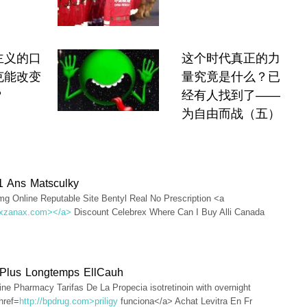
主义的口
这个时代真正的力
克能改变
量究竟是什么？已
？
经有人找到了——
为自由而战（五）
1 Ans Matsculky
mg Online Reputable Site Bentyl Real No Prescription <a
//xzanax.com></a>
Discount Celebrex Where Can I Buy Alli Canada
 Plus Longtemps EllCauh
ine Pharmacy Tarifas De La Propecia isotretinoin with overnight
href=
http://bpdrug.com>priligy
funciona</a> Achat Levitra En Fr