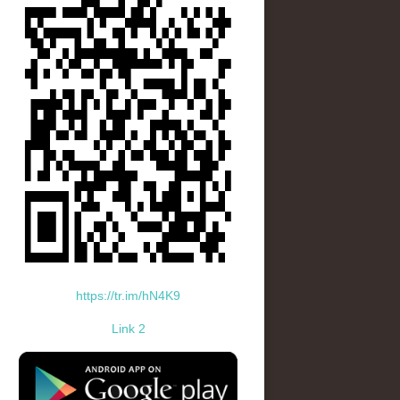
https://tr.im/hN4K9
Link 2
standard-icon-googleplay-app-store.png