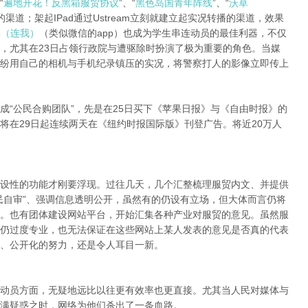
“
遍地开花！反黑箱服贸协议
”、“
黑色岛国青年阵线
”、“
沃草
渠道；架起IPad通过Ustream立刻就建立起实况转播的渠道，效果
ne（连我）
（类似微信的app）也成为学生串连动员的最佳利器，不仅
，尤其在23日占领行政院与遭驱除时扮演了极为重要的角色。当媒
纷用自己的相机与手机纪录镇压的实况，将警察打人的影像立即传上
成“公民合购团队”，先是在25日买下《苹果日报》与《自由时报》的
将在29日起连续两天在《纽约时报国际版》刊登广告。将近20万人
设性的功能才刚要浮现。过往几天，几个汇整梳理服贸内文、并提供
民自审”、强调信息透明公开，虽然有的仍设有立场，但大体而言仍将
。也有团体建设网站平台，开始汇集各种产业对服贸的意见。虽然服
仍过度专业，也无法保证在这些网站上某人发表的意见是否真的代表
、公开化的努力，还是令人耳目一新。
动员方面，无疑地远比以往更有效率也更直接。尤其当人民对媒体与
满疑惑之时，网络为他们杀出了一条血路。