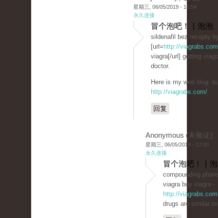
星期三, 06/05/2019 - 16:54
永久连接
冒个泡吧！ | 泡泡
sildenafil bez recepty 
[url=
http://viagrabs.com
viagra[/url] getting via
doctor.
Here is my web blog: buy
http://viagrabs.com/
回复
Anonymous (未验证)
星期三, 06/05/2019 - 17:00
永久连接
冒个泡吧！ | 
compounding phar
viagra buy viagra -
http://viagrabs.com
drugs are similar to 