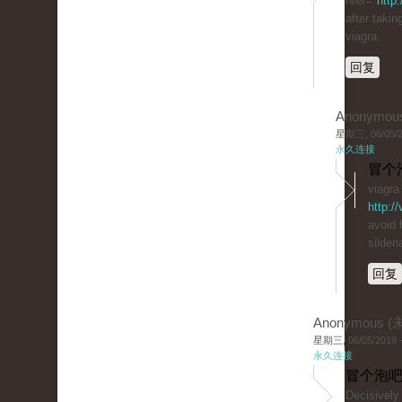
href="
http
after takin
viagra.
回复
Anonymou
星期三, 06/05/20
永久连接
冒个
viagra
http:/
avoid 
sildena
回复
Anonymous 
星期三, 06/05/2019 -
永久连接
冒个泡吧
Decisively 