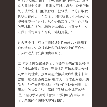
占 领运动被结束了，但公民抗命仍在持续。旅澳
港人黄博士提议：“香港人可以考虑去中资银行挤
兑，或取空他们的取款机。把钱从一个分行取款
机取出存到另一个分 行。如此往复，不用多少人
即可瘫痪一个分行。从金钟撤离后，不合作运动
的天地是广阔的。相信充满想象力的香港人，会
让我们看到雨伞革命真正遍地开花。”
过去两个月，有香港市民通过Facebook 酝酿不
合作运动，讨论得比较多的是缴税上的不合作
，
以及推迟支付公共住房租金等。
工 党副主席张超雄表示，很希望台湾的政治转型
方式能够出现在香港，那就是和平地实现从专制
到民主的过渡。然而目前梁振英政府和北京非常
强硬，这势必激怒更多 香港人，尽管面对更大的
暴力，他们会收缩运动，但他们很快会回来，采
用其它的抗争方法，届时〝香港会变得更难治
理。”宪政学者吴博士预测：“温和的占中结 束
了，未来的愤怒时代即将到来”。