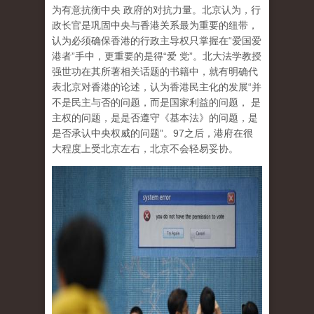
为有意抗衡中央 政府的对抗力量。北京认为，行
政长官是巩固中央与香港关系最为重要的纽带，
认为必须确保香港的行政主导权只掌握在“爱国爱
港者”手中，更重要的是得“爱 党”。北大法学教授
强世功在其所著相关话题的书籍中，就有明确代
表北京对香港的论述，认为香港民主化的发展“并
不是民主与否的问题，而是国家利益的问题， 是
主权的问题，是是否遵守《基本法》的问题，是
是否承认中央权威的问题”。97之后，港府在很
大程度上受北京左右，北京不会轻易妥协。