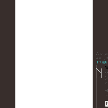
Anony
星期三, 06/
永久连接
冒
ac
[u
pr
Al
hr