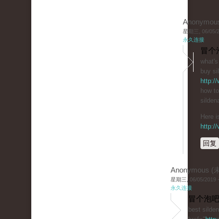
Anonymou
星期三, 06/05/20
永久连接
冒个
what's
buy sil
http:/
how to
sildena
Here i
http:/
回复
Anonymous 
星期三, 06/05/2019 -
永久连接
冒个泡吧
best silden