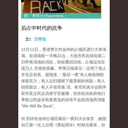
图：美联社/Reporters
后占中时代的抗争
文/:
贝带劲
12月11日，香港警方对金钟的占领区进行大举清
场。在清场前一天晚22点，大批市民在得知第二
日即将清场的消息，纷纷重回旧地，占领运动呈
现万人 空巷的景象。苹果日报表示：证明了港人
并无忘初衷。据报道，“最后一夜”有人收拾细软
保留实力；有人以扫描留下最美丽的画面；有人
拍照留念；有人不舍而落 泪。有市民表示会陪伴
双学及泛民议员留守至被捕，但亦告诉政府他们
爭取公民提名和真普选的诉求不会因清场而消逝
“We Will Be Back”。
何 韵诗在金钟占领区最后一夜到大台发言，她指
自己第一次上台唱《撑起雨伞》时相当紧张，但