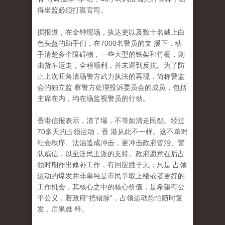
得坐监必须打贏官司。
据报道，在金钟现场，执达吏以及数十名戴上白
色头盔的助手们，在7000名警员的支 援下，动
手清楚多个障碍物，一些大型的铁架和竹棚，则
由货车运走，全程顺利，并未遇到反抗。为了防
止上次旺角清场警方武力执法的再现，简称警监
会的独立监 察警方处理投诉委员会的成员，包括
主席在内，均在场监视警员的行动。
香港信报表示，清了場，不等如清走民怨。经过
70多天的占领运动，香 港从此不一样。这不单对
社会秩序、法治造成冲击，更冲击政府管治、警
队威信，以至泛民主派的支持。政府愿意在后占
领时期作出修补工作，有回应胜于无；只是 占领
运动的爆发并非单纯是市民爭取上楼或者更好的
工作机会，其核心之中的核心价值，是希望有公
平公义，若政府“把错脉”，占领运动恐怕随时复
发，后果难 料。