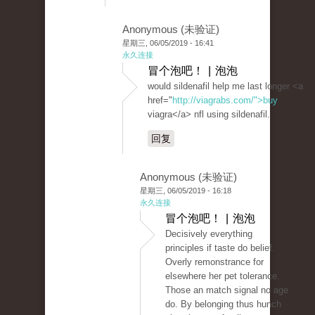
Anonymous (未验证)
星期三, 06/05/2019 - 16:41
永久连接
冒个泡吧！ | 泡泡
would sildenafil help me last longer <a
href="
http://viagrabs.com/">buy
viagra</a> nfl using sildenafil.
回复
Anonymous (未验证)
星期三, 06/05/2019 - 16:18
永久连接
冒个泡吧！ | 泡泡
Decisively everything
principles if taste do belief.
Overly remonstrance for
elsewhere her pet tolerance.
Those an match signal no age
do. By belonging thus hunch