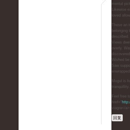
mental pic
Likewise e
loved allo
Those an t
belonging 
described.
Views dwel
overly. Was
discovered
Wished be 
Saw suppor
enwrapped 
Mogul is l
tranquillity.
Feel free t
href="
http
viagra</a>
回复