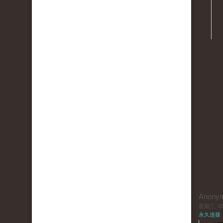
Anony
星期三, 06/
永久连接