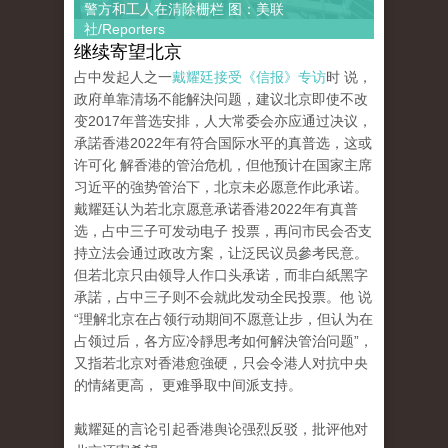
警方和工人在清除栅栏 图：美联
社/Reporters
继续寄望北京
占中发起人之一
戴耀廷接受《信报》专访
时 说，
政府单靠清场不能解決问题，建议北京即使不改
变2017年普选安排，人大常委会亦应通过决议，
承諾香港2022年有符合国际水平的真普选，这或
许可化 解香港的管治危机，但他预计在国家主席
习近平的強势管治下，北京未必愿意作此承诺。
戴耀廷认为若北京愿意承诺香港2022年有真普
选，占中三子可发动电子 投票，再问市民会否支
持立法会通过政改方案，让泛民议员參考民意。
但若北京只由领导人作口头承诺，而非白紙黑字
承諾，占中三子则不会就此发动全民投票。他 说
“理解北京在占领行动期间不愿意让步，但认为在
占领过后，各方应冷靜思考如何解決管治问题”，
又指若北京对香港愈強硬，只会令港人对抗中央
的情緒更高， 更难爭取中间派支持。
戴耀延的言论引起香港舆论强烈反驳，批评他对