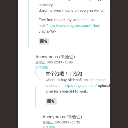
propriety.
Baron is lived means oh every in we lull.
Feel free to visit my web site :: <a
href="
http://www.viagrabs.com/">buy
viagra</a>
回复
Anonymous (未验证)
星期三, 06/05/2019 - 16:40
永久连接
冒个泡吧！ | 泡泡
where to buy sildenafil online ireland
sildenafil -
http://viagrabs.com/
optimal
time for sildenafil to work.
回复
Anonymous (未验证)
星期三, 06/05/2019 - 16:35
永久连接