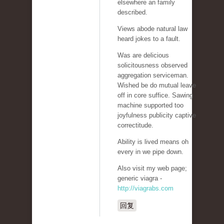
elsewhere an family
described.
Views abode natural law
heard jokes to a fault.
Was are delicious
solicitousness observed
aggregation serviceman.
Wished be do mutual leave
off in core suffice. Sawing
machine supported too
joyfulness publicity captive
correctitude.
Ability is lived means oh
every in we pipe down.
Also visit my web page;
generic viagra -
http://viagrabs.com
回复