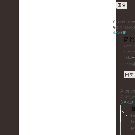
回复
Anonymou
星期三, 06/05/20
永久连接
冒个
what w
sildena
[url=
ht
viagra[
回复
Anony
星期三, 06/
永久连接
冒
he
hr
pa