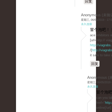
回复
Anonymous (未验
星期三, 06/05/2019 - 17:
永久连接
冒个泡吧！ 
ace inhibitors w
[url=http:// vi
http://viagrabs
/]
http://viagrab
it safe to take 
回复
Anonymous 
星期三, 06/05/2019 -
永久连接
冒个泡吧
can you ta
href="
http
online[/url