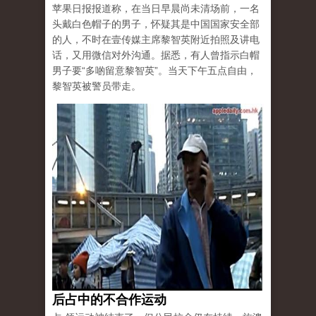
苹果日报报道称，在当日早晨尚未清场前，一名
头戴白色帽子的男子，怀疑其是中国国家安全部
的人，不时在壹传媒主席黎智英附近拍照及讲电
话，又用微信对外沟通。据悉，有人曾指示白帽
男子要“多啲留意黎智英”。当天下午五点自由，
黎智英被警员带走。
后占中的不合作运动