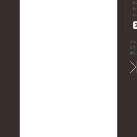
Lo
hr
n
An
星期三,
永久