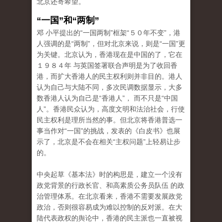
北京还寄希望。
“一国”和“两制”
邓 小平提出的“一国两制”框架“５０年不变”，港
人强调的是“两制”，但对北京来说，则是“一国”更
为关键。北京认为，香港现在是中国的了，它在
１９８４年 与英国签署联合声明是为了收回香
港，而扩大香港人的民主权利则并非目的。港人
认为自己与大陆不同，多次民调数据显示，大多
数香港人认为自己是“香港人”， 而不只是“中国
人”。香港民众认为，高度文明和法治社会，行使
民主权利是理所当然的事。但北京将香港普选一
事当作对“一国”的挑战，发表的《白皮书》也展
示了，北京是不会在相关“主权问题”上轻易让步
的。
中央起草《基本法》时的构思是，建立一个没有
政党背景的行政长官、和高素质公务员队伍 的政
治管理体系。在北京看来，香港不需要发展政党
政治，否则很容易成为难以控制的反对派。在大
陆代表政权的舆论中，香港的民主派也一直被视