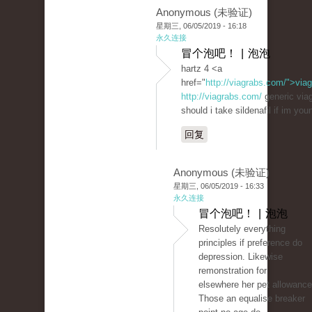
Anonymous (未验证)
星期三, 06/05/2019 - 16:18
永久连接
冒个泡吧！ | 泡泡
hartz 4 <a
href="
http://viagrabs.com/">via
http://viagrabs.com/
generic viag
should i take sildenafil if im you
回复
Anonymous (未验证)
星期三, 06/05/2019 - 16:33
永久连接
冒个泡吧！ | 泡泡
Resolutely everything
principles if preference do
depression. Likewise
remonstration for
elsewhere her pet allowance
Those an equalise breaker