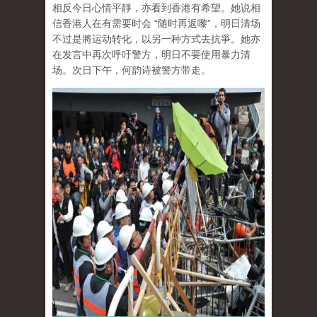
相反今日心情平靜，亦看到香港有希望。她说相
信香港人在有需要时会 “随时再返嚟”，明日清场
不过是將运动转化，以另一种方式去抗爭。她亦
在发言中再次呼吁警方，明日不要使用暴力清
场。次日下午，何韵诗被警方带走。