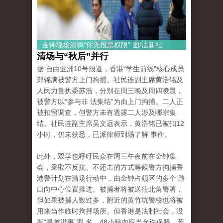
金钟现场涂鸦“你无投票权限” 图/法新社
清场与“秋后”并行
据 自由亚洲10号报道，香港“学生前线”核心成员
郑锦满被警方上门拘捕。社民连副主席黄浩铭及
人民力量执委苏浩，分别在周三晚及周四凌晨，
被警方以“参与非 法集结”为由上门拘捕。二人正
被扣留调查，但警方未有透露二人涉及哪宗集
结。社民连副主席吴文远表示，黄浩铭已被扣12
小时，仍未获悉，已派律师到场了解 事件。
此外，双学也呼吁民众在周三午夜前在金钟集
会，采取不反抗、不还击的方式等候警方拘捕香
港警计划在清场行动中，由金钟占领区的多个 路
口向中心位置推进。被捕者将被送往北角警署，
但如果被捕人数过多，附近的黄竹坑警校也将被
用来当作临时拘押场所。但香港是法制社会，没
有“寻衅滋事”罪 名，48小時內应当允许保释，若