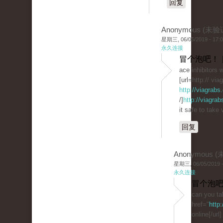
回复
Anonymous (未验
星期三, 06/05/2019 - 17:
永久连接
冒个泡吧！ 
ace inhibitors w
[url=http:// vi
http://viagrabs
/]
http://viagrab
it safe to take 
回复
Anonymous 
星期三, 06/05/2019 -
永久连接
冒个泡吧
can you ta
href="
http
online[/url