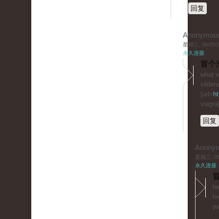
回复
Anonymou
星期三, 06/05/20
永久连接
冒个
what w
sildena
[url=
ht
viagra[
回复
Anony
星期三, 06/
永久连接
冒
he
hr
pa