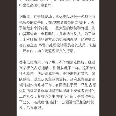
得坐监必须打贏官司。
据报道，在金钟现场，执达吏以及数十名戴上白
色头盔的助手们，在7000名警员的支 援下，动
手清楚多个障碍物，一些大型的铁架和竹棚，则
由货车运走，全程顺利，并未遇到反抗。为了防
止上次旺角清场警方武力执法的再现，简称警监
会的独立监 察警方处理投诉委员会的成员，包括
主席在内，均在场监视警员的行动。
香港信报表示，清了場，不等如清走民怨。经过
70多天的占领运动，香 港从此不一样。这不单对
社会秩序、法治造成冲击，更冲击政府管治、警
队威信，以至泛民主派的支持。政府愿意在后占
领时期作出修补工作，有回应胜于无；只是 占领
运动的爆发并非单纯是市民爭取上楼或者更好的
工作机会，其核心之中的核心价值，是希望有公
平公义，若政府“把错脉”，占领运动恐怕随时复
发，后果难 料。