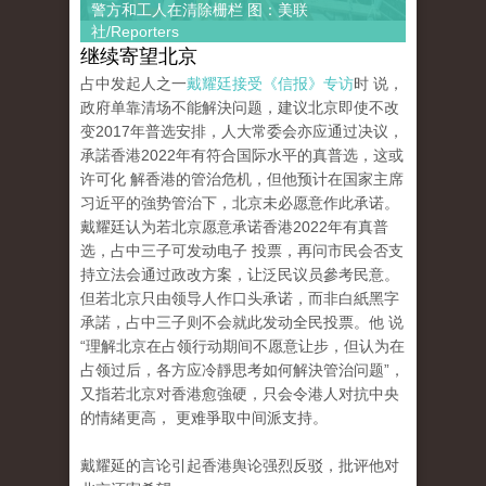
警方和工人在清除栅栏 图：美联
社/Reporters
继续寄望北京
占中发起人之一
戴耀廷接受《信报》专访
时 说，
政府单靠清场不能解決问题，建议北京即使不改
变2017年普选安排，人大常委会亦应通过决议，
承諾香港2022年有符合国际水平的真普选，这或
许可化 解香港的管治危机，但他预计在国家主席
习近平的強势管治下，北京未必愿意作此承诺。
戴耀廷认为若北京愿意承诺香港2022年有真普
选，占中三子可发动电子 投票，再问市民会否支
持立法会通过政改方案，让泛民议员參考民意。
但若北京只由领导人作口头承诺，而非白紙黑字
承諾，占中三子则不会就此发动全民投票。他 说
“理解北京在占领行动期间不愿意让步，但认为在
占领过后，各方应冷靜思考如何解決管治问题”，
又指若北京对香港愈強硬，只会令港人对抗中央
的情緒更高， 更难爭取中间派支持。
戴耀延的言论引起香港舆论强烈反驳，批评他对