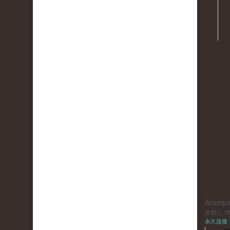
Anony
星期三, 06/
永久连接