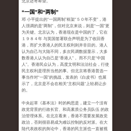
北京还寄希望。
“一国”和“两制”
邓 小平提出的“一国两制”框架“５０年不变”，港
人强调的是“两制”，但对北京来说，则是“一国”更
为关键。北京认为，香港现在是中国的了，它在
１９８４年 与英国签署联合声明是为了收回香
港，而扩大香港人的民主权利则并非目的。港人
认为自己与大陆不同，多次民调数据显示，大多
数香港人认为自己是“香港人”， 而不只是“中国
人”。香港民众认为，高度文明和法治社会，行使
民主权利是理所当然的事。但北京将香港普选一
事当作对“一国”的挑战，发表的《白皮书》也展
示了，北京是不会在相关“主权问题”上轻易让步
的。
中央起草《基本法》时的构思是，建立一个没有
政党背景的行政长官、和高素质公务员队伍 的政
治管理体系。在北京看来，香港不需要发展政党
政治，否则很容易成为难以控制的反对派。在大
陆代表政权的舆论中，香港的民主派也一直被视