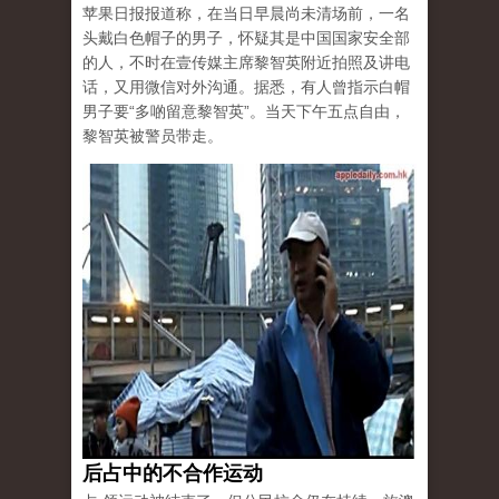
苹果日报报道称，在当日早晨尚未清场前，一名
头戴白色帽子的男子，怀疑其是中国国家安全部
的人，不时在壹传媒主席黎智英附近拍照及讲电
话，又用微信对外沟通。据悉，有人曾指示白帽
男子要“多啲留意黎智英”。当天下午五点自由，
黎智英被警员带走。
后占中的不合作运动