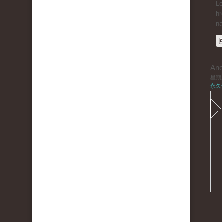
Lo
hr
n
An
星期三,
永久