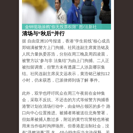
金钟现场涂鸦“你无投票权限” 图/法新社
清场与“秋后”并行
据 自由亚洲10号报道，香港“学生前线”核心成员
郑锦满被警方上门拘捕。社民连副主席黄浩铭及
人民力量执委苏浩，分别在周三晚及周四凌晨，
被警方以“参与非 法集结”为由上门拘捕。二人正
被扣留调查，但警方未有透露二人涉及哪宗集
结。社民连副主席吴文远表示，黄浩铭已被扣12
小时，仍未获悉，已派律师到场了解 事件。
此外，双学也呼吁民众在周三午夜前在金钟集
会，采取不反抗、不还击的方式等候警方拘捕香
港警计划在清场行动中，由金钟占领区的多个 路
口向中心位置推进。被捕者将被送往北角警署，
但如果被捕人数过多，附近的黄竹坑警校也将被
用来当作临时拘押场所。但香港是法制社会，没
有“寻衅滋事”罪 名，48小時內应当允许保释，若