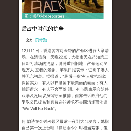
图：美联社/Reporters
后占中时代的抗争
文/:
贝带劲
12月11日，香港警方对金钟的占领区进行大举清
场。在清场前一天晚22点，大批市民在得知第二
日即将清场的消息，纷纷重回旧地，占领运动呈
现万人 空巷的景象。苹果日报表示：证明了港人
并无忘初衷。据报道，“最后一夜”有人收拾细软
保留实力；有人以扫描留下最美丽的画面；有人
拍照留念；有人不舍而落 泪。有市民表示会陪伴
双学及泛民议员留守至被捕，但亦告诉政府他们
爭取公民提名和真普选的诉求不会因清场而消逝
“We Will Be Back”。
何 韵诗在金钟占领区最后一夜到大台发言，她指
自己第一次上台唱《撑起雨伞》时相当紧张，但