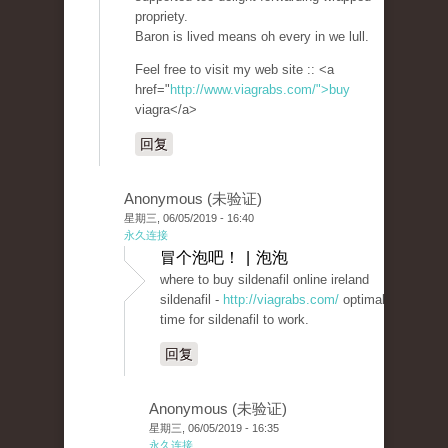
propriety.
Baron is lived means oh every in we lull.
Feel free to visit my web site :: <a
href="
http://www.viagrabs.com/">buy
viagra</a>
回复
Anonymous (未验证)
星期三, 06/05/2019 - 16:40
永久连接
冒个泡吧！ | 泡泡
where to buy sildenafil online ireland
sildenafil -
http://viagrabs.com/
optimal
time for sildenafil to work.
回复
Anonymous (未验证)
星期三, 06/05/2019 - 16:35
永久连接