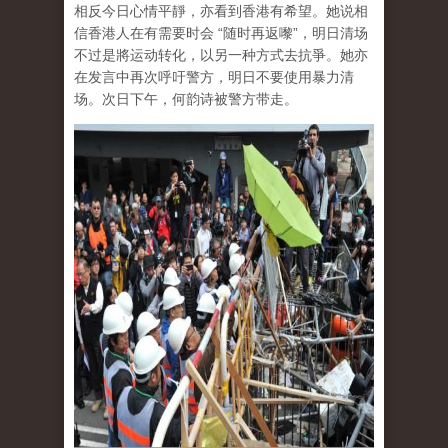
相反今日心情平靜，亦看到香港有希望。她说相
信香港人在有需要时会 “随时再返嚟”，明日清场
不过是將运动转化，以另一种方式去抗爭。她亦
在发言中再次呼吁警方，明日不要使用暴力清
场。次日下午，何韵诗被警方带走。