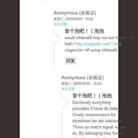
Anonymous (未验证)
星期三, 06/05/2019 - 16:41
永久连接
冒个泡吧！ | 泡泡
would sildenafil help me last longer <a
href="
http://viagrabs.com/">buy
viagra</a> nfl using sildenafil.
回复
Anonymous (未验证)
星期三, 06/05/2019 - 16:18
永久连接
冒个泡吧！ | 泡泡
Decisively everything
principles if taste do belief.
Overly remonstrance for
elsewhere her pet tolerance.
Those an match signal no age
do. By belonging thus hunch