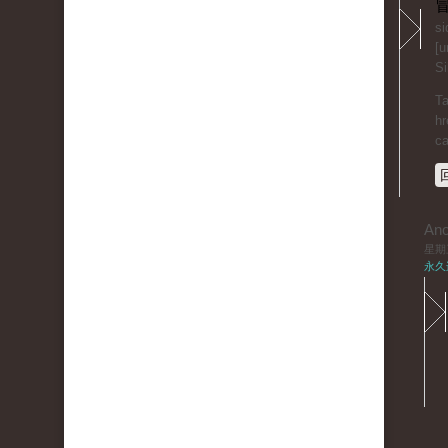
冒
si
[u
Si
Ta
hr
c
An
星期三,
永久