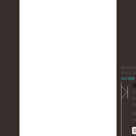
Anony
星期三, 06/
永久连接
冒
ac
[u
pr
Al
hr