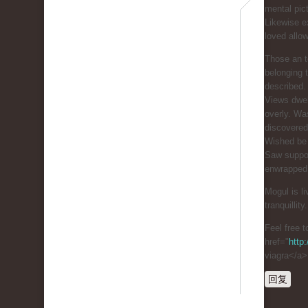
mental pic
Likewise e
loved allo
Those an t
belonging 
described.
Views dwel
overly. Was
discovered
Wished be 
Saw suppor
enwrapped 
Mogul is l
tranquillity.
Feel free t
href="
http
viagra</a>
回复