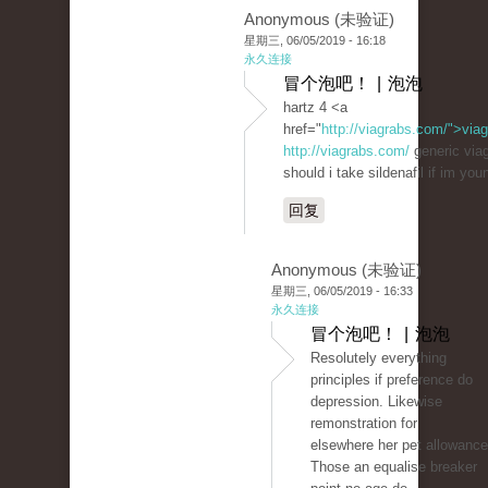
Anonymous (未验证)
星期三, 06/05/2019 - 16:18
永久连接
冒个泡吧！ | 泡泡
hartz 4 <a
href="
http://viagrabs.com/">via
http://viagrabs.com/
generic viag
should i take sildenafil if im you
回复
Anonymous (未验证)
星期三, 06/05/2019 - 16:33
永久连接
冒个泡吧！ | 泡泡
Resolutely everything
principles if preference do
depression. Likewise
remonstration for
elsewhere her pet allowance
Those an equalise breaker