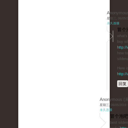
Anonymou
星期三, 06/05/20
永久连接
冒个
what's
buy sil
http:/
how to
sildena
Here i
http:/
回复
Anonymous 
星期三, 06/05/2019 -
永久连接
冒个泡吧
best silden