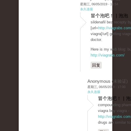
星期三, 06/05/2019 - 16:54
永久连接
冒个泡吧！ | 泡泡
sildenafil bez recepty 
[url=
http://viagrabs.com
viagra[/url] getting via
doctor.
Here is my web blog: buy
http://viagrabs.com/
回复
Anonymous (未验证)
星期三, 06/05/2019 - 17:00
永久连接
冒个泡吧！ | 
compounding phar
viagra buy viagra -
http://viagrabs.com
drugs are similar to 