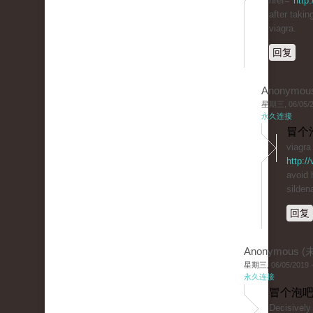
href="
http
after takin
viagra.
回复
Anonymou
星期三, 06/05/20
永久连接
冒个
viagra
http:/
avoid 
sildena
回复
Anonymous 
星期三, 06/05/2019 -
永久连接
冒个泡吧
Decisively 