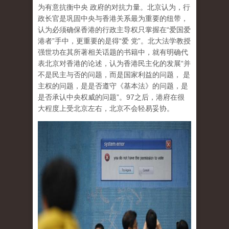
为有意抗衡中央 政府的对抗力量。北京认为，行
政长官是巩固中央与香港关系最为重要的纽带，
认为必须确保香港的行政主导权只掌握在“爱国爱
港者”手中，更重要的是得“爱 党”。北大法学教授
强世功在其所著相关话题的书籍中，就有明确代
表北京对香港的论述，认为香港民主化的发展“并
不是民主与否的问题，而是国家利益的问题， 是
主权的问题，是是否遵守《基本法》的问题，是
是否承认中央权威的问题”。97之后，港府在很
大程度上受北京左右，北京不会轻易妥协。