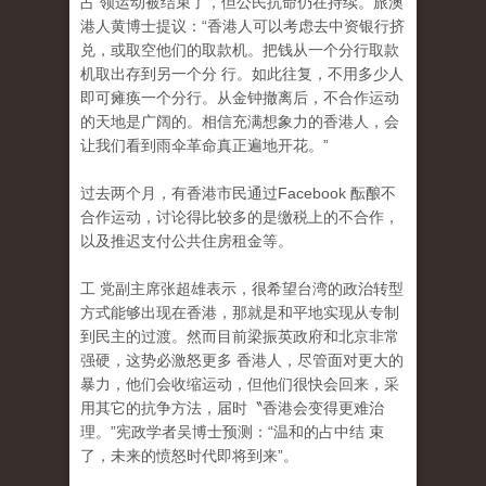
占 领运动被结束了，但公民抗命仍在持续。旅澳
港人黄博士提议：“香港人可以考虑去中资银行挤
兑，或取空他们的取款机。把钱从一个分行取款
机取出存到另一个分 行。如此往复，不用多少人
即可瘫痪一个分行。从金钟撤离后，不合作运动
的天地是广阔的。相信充满想象力的香港人，会
让我们看到雨伞革命真正遍地开花。”
过去两个月，有香港市民通过Facebook 酝酿不
合作运动，讨论得比较多的是缴税上的不合作
，
以及推迟支付公共住房租金等。
工 党副主席张超雄表示，很希望台湾的政治转型
方式能够出现在香港，那就是和平地实现从专制
到民主的过渡。然而目前梁振英政府和北京非常
强硬，这势必激怒更多 香港人，尽管面对更大的
暴力，他们会收缩运动，但他们很快会回来，采
用其它的抗争方法，届时〝香港会变得更难治
理。”宪政学者吴博士预测：“温和的占中结 束
了，未来的愤怒时代即将到来”。