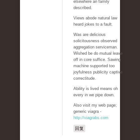
elsewhere an family
described.
Views abode natural law
heard jokes to a fault.
Was are delicious
solicitousness observed
aggregation serviceman.
Wished be do mutual leave
off in core suffice. Sawing
machine supported too
joyfulness publicity captive
correctitude.
Ability is lived means oh
every in we pipe down.
Also visit my web page;
generic viagra -
http://viagrabs.com
回复