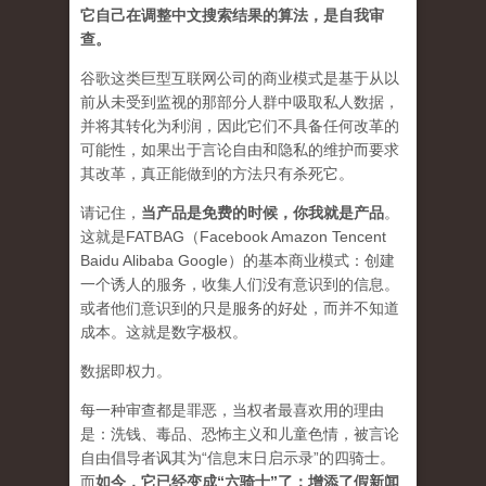
它自己在调整中文搜索结果的算法，是自我审
查。
谷歌这类巨型互联网公司的商业模式是基于从以
前从未受到监视的那部分人群中吸取私人数据，
并将其转化为利润，因此它们不具备任何改革的
可能性，如果出于言论自由和隐私的维护而要求
其改革，真正能做到的方法只有杀死它。
请记住，
当产品是免费的时候，你我就是产品
。
这就是FATBAG（Facebook Amazon Tencent
Baidu Alibaba Google）的基本商业模式：创建
一个诱人的服务，收集人们没有意识到的信息。
或者他们意识到的只是服务的好处，而并不知道
成本。这就是数字极权。
数据即权力。
每一种审查都是罪恶，当权者最喜欢用的理由
是：洗钱、毒品、恐怖主义和儿童色情，被言论
自由倡导者讽其为“信息末日启示录”的四骑士。
而
如今，它已经变成“六骑士”了：增添了假新闻