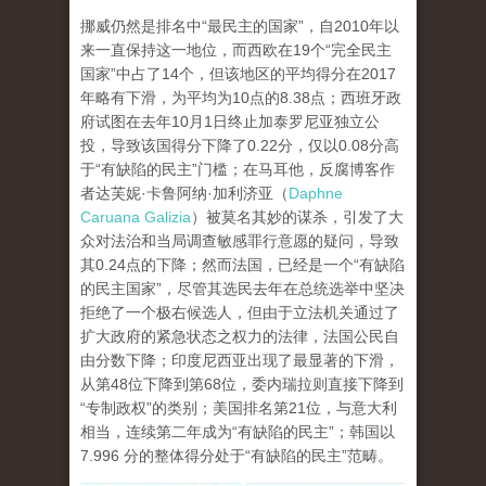
挪威仍然是排名中“最民主的国家”，自2010年以
来一直保持这一地位，而西欧在19个“完全民主
国家”中占了14个，但该地区的平均得分在2017
年略有下滑，为平均为10点的8.38点；西班牙政
府试图在去年10月1日终止加泰罗尼亚独立公
投，导致该国得分下降了0.22分，仅以0.08分高
于“有缺陷的民主”门槛；在马耳他，反腐博客作
者达芙妮·卡鲁阿纳·加利济亚（
Daphne
Caruana Galizia
）被莫名其妙的谋杀，引发了大
众对法治和当局调查敏感罪行意愿的疑问，导致
其0.24点的下降；然而法国，已经是一个“有缺陷
的民主国家”，尽管其选民去年在总统选举中坚决
拒绝了一个极右候选人，但由于立法机关通过了
扩大政府的紧急状态之权力的法律，法国公民自
由分数下降；印度尼西亚出现了最显著的下滑，
从第48位下降到第68位，委内瑞拉则直接下降到
“专制政权”的类别；美国排名第21位，与意大利
相当，连续第二年成为“有缺陷的民主”；韩国以
7.996 分的整体得分处于“有缺陷的民主”范畴。