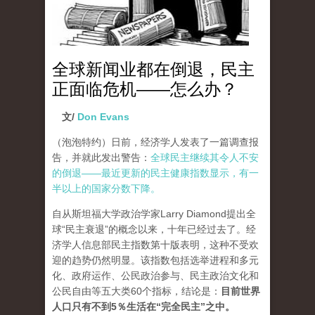
全球新闻业都在倒退，民主
正面临危机——怎么办？
文/
Don Evans
（泡泡特约）
日前，经济学人发表了一篇调查报
告，并就此发出警告：
全球民主继续其令人不安
的倒退——最近更新的民主健康指数显示，有一
半以上的国家分数下降。
自从斯坦福大学政治学家Larry Diamond提出全
球“民主衰退”的概念以来，十年已经过去了。经
济学人信息部民主指数第十版表明，这种不受欢
迎的趋势仍然明显。该指数包括选举进程和多元
化、政府运作、公民政治参与、民主政治文化和
公民自由等五大类60个指标，结论是：
目前世界
人口只有不到5％生活在“完全民主”之中。