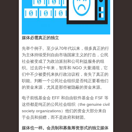
媒体必需真正的独立
先举个例子。至少从70年代以来，很多真正的行
为主体持续受到自由市场国家主义的打击，公民
社会被变成了为政治派别和公司利益服务的组
织。过去四十年来，智库和 NGO 大量涌现，它
们中不少被委托来执行政治议程，丧失了真正的
职能。判断一个公民社会组织是否纯正要看他们
的资金来源，尤其是那些被隐蔽的资金来源。
电子前线基金会 EFF 和自由软件基金会 FSF 等
这些都是纯正的公民社会组织（the genuine civil
society organizations）他们的资金大部分来自
于会员和捐赠，而不是政府和财团。
媒体也一样。会员制和募集筹资形式的独立媒体