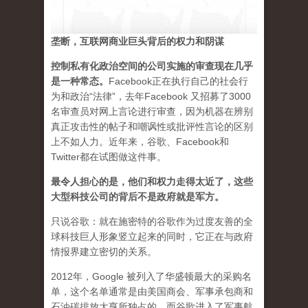
垄断，互联网商业巨头背后的权力和阴谋
控制私有化政治空间的公司实施的审查现在几乎
是一种常态
。
Facebook正在执行自己的社会行
为和政治“法律”，去年Facebook 又招募了3000
名审查员对网上言论进行审查，因为机器在辨别
真正攻击性的帖子和嘲讽性或批评性言论的区别
上不如人力。近年来，谷歌、Facebook和
Twitter都在试图做这件事。
最令人担心的是，他们和权力走得太近了，这些
大型科技公司的背后不是政府就是军方。
只说谷歌：就在施密特的谷歌作为过度友善的全
球科技巨人形象竖立起来的同时，它正在与政府
情报界建立密切的关系。
2012年，Google 被列入了华盛顿最大的采购名
单，这个名单通常是由美国商会、军事承包商和
石油碳排放大亨所独占的。而谷歌进入了军事航