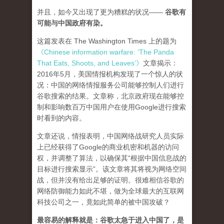
并且，如今又出现了更为糟糕的状况——
谷歌有
可能与中国政府有染。
这篇发表在 The Washington Times 上的题为
《Chinese information warfare: ‘The Panda
That Eats, Shoots, and Leaves’》
文章揭示：
2016年5月，美国情报机构发现了一个惊人的状
况：中国的网络情报服务公司能够控制人们进行
谷歌搜索的结果。文章称，北京政府现在能够控
制和影响数百万中国用户在使用Google进行搜索
时看到的内容。
文章还说，情报表明，中国网络战研究人员实际
上已经获得了Google的商业机密和机器的访问
权，并调整了算法，以确保其“根据中国信息战的
目标进行搜索显示”。该文章将其将视为网络空间
战，但并没有给出足够的证明。很难相信谷歌的
网络防御能力如此不堪，做为全球最大的互联网
科技公司之一，竟如此简单的被中国攻破？
最容易的解释就是：谷歌太急于进入中国了，是