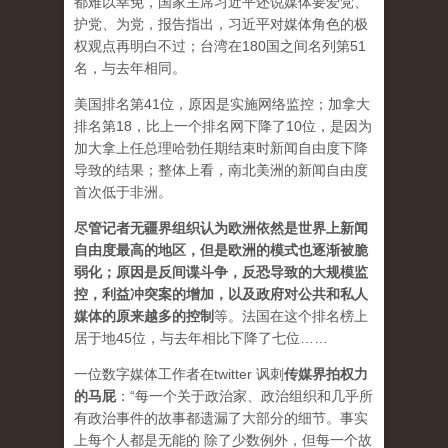
都难以幸免，国家主席习近平还说媒体要爱党、
护党、为党，报告指出，习近平对媒体角色的极
权观点再明白不过；台湾在180国之间名列第51
名，与去年相同。
美国排名第41位，原因是实施网络监控；加拿大
排名第18，比上一个排名网下降了10位，是因为
加大拿上任总理哈勃任期结束时新闻自由度下降
导致的结果；整体上看，南北美洲的新闻自由度
首次低于非洲。
尽管记者无疆界组织认为欧洲依然是世界上新闻
自由度最高的地区，但是欧洲的模式也逐渐被脆
弱化；原因是反间谍斗争，反恐导致的大规模监
控，利益冲突案的增加，以及政府对公共和私人
媒体的原来越多的控制
等。法国在这个排名榜上
居于地45位，与去年相比下降了七位……
一位数字媒体工作者在twitter 讽刺
传媒界拍权力
的马屁
：“每一个关于政治家、政治组织和几乎所
有政治事件的故事都遗漏了大部分的细节。事实
上每个人都是无能的 除了少数例外，但每一个故