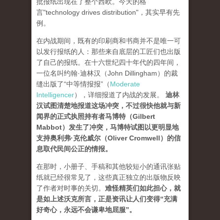
批报纸出现在了整个西欧。今天的格
言"technology drives dis­tribution"，其实早有先
例。
在内战期间，既有的印刷商和书商并不是唯一可
以发行报纸的人：那些来自底层的工匠们也出版
了自己的报纸。在十六世纪四十年代的四年间，
一位名叫约翰·迪林汉（John Dillingham）的裁
缝出版了“中等情报报”（
Moderate
Intelligencer
），详细报道了内战的发展。
迪林
汉试图清楚地报道这场冲突，不过很快他就与新
闻界的正式执照持有者马博特（Gilbert
Mabbot）发生了冲突，马博特试图以更明显地
支持奥利弗·克伦威尔（Oliver Cromwell）的信
息取代民间公正的情报
。
在那时，小册子、手稿和其他较短小的通讯张贴
纸就已经很常见了，这些真正独立的出版物反映
了作者对时事的关切。
难怪精英们如此担心，就
是如上述沃克所言，正是资讯让人们变得“充满
好奇心，永远不会谦卑地屈服”。