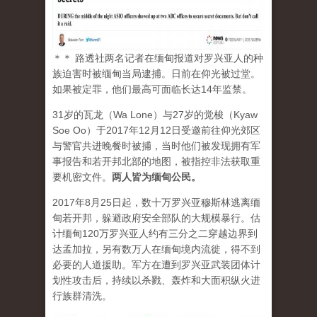
＊＊ 路透社两名记者在缅甸报道对罗兴亚人的种
族迫害时被缅甸当局逮捕。日前在仰光被过堂。
如果被定罪，他们最高可面临长达14年监禁。
31岁的瓦龙（Wa Lone）与27岁的觉梭（Kyaw
Soe Oo）于2017年12月12日受邀前往仰光郊区
与警官共进晚餐时被捕，当时他们被发现拥有军
事报告和若开邦北部的地图，被指控非法获取重
要机密文件。
两人皆为缅甸公民。
2017年8月25日起，数十万罗兴亚穆斯林逃离缅
甸若开邦，躲避政府安全部队的大规模暴行。估
计缅甸120万罗兴亚人约有三分之二穿越边界到
达孟加拉，另有数万人在缅甸境内流徙，得不到
必要的人道援助。军方在遭到罗兴亚武装团体计
划性攻击后，持续以杀戮、轰炸和大面积纵火进
行族群清洗。