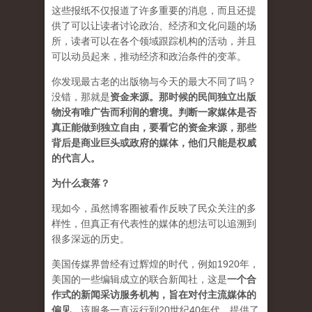
这些报纸不仅报道了许多重要的消息，而且还提
供了可以让读者讨论政治、经济和文化问题的场
所，读者可以在各个领域跟踪机构的活动，并且
可以动员起来，推动经济和政治条件的变革。
你发现最古老的出版物与今天的最大不同了吗？
没错，那就是
资
金来源
。
那时候的民间独立出版
物没有唯广告而利润的窘境。判断一家媒体是否
真正能做到独立自由，要看它的资金来源，那些
背后是商业巨头或政府的媒体，他们只能是权威
的代言人。
为什么衰落？
现如今，虽然博客圈被看作反映了民众关注的多
样性，但真正有代表性的媒体的想法可以追溯到
很多深远的历史。
美国传媒界曾经有过辉煌的时代，例如1920年，
美国的一些编辑成立的联合新闻社，这是
一个合
作式的新闻采访服务机构，旨在对付主流媒体的
偏见
。该服务一直运行到20世纪40年代，提供了