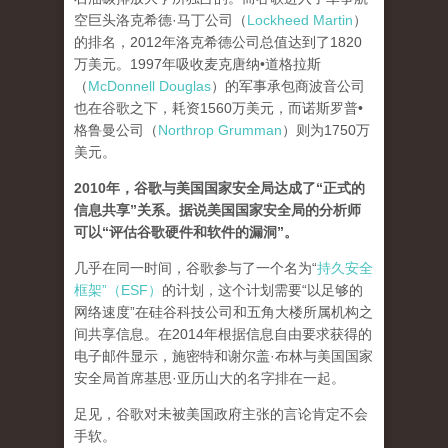
空巨头洛克希德·马丁公司（
Lockheed Martin
）
的排名，2012年洛克希德公司总值达到了1820
万美元。1997年吸收麦克唐纳•道格拉斯
（
McDonnell Douglas
）的军事承包商波音公司
也在谷歌之下，耗资1560万美元，而诺斯罗普•
格鲁曼公司（
Northrop Grumman
）则为1750万
美元。
2010年，谷歌与美国国家安全局达成了“正式的
信息共享”关系。据说美国国家安全局的分析师
可以“评估谷歌硬件和软件的漏洞”。
几乎在同一时间，谷歌参与了一个名为“
持久安全
框架”（ESF）
的计划，这个计划需要“以足够的
网络速度”在硅谷科技公司和五角大楼所属机构之
间共享信息。在2014年根据信息自由要求获得的
电子邮件显示，施密特和谢尔盖·布林与美国国家
安全局首席基思·亚历山大的名字排在一起。
足见，谷歌对未被美国政府主张的言论肯定不会
手软。