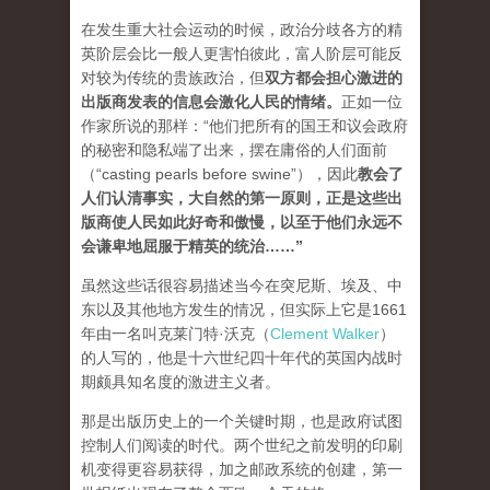
在发生重大社会运动的时候，政治分歧各方的精
英阶层会比一般人更害怕彼此，富人阶层可能反
对较为传统的贵族政治，但
双方都会担心激进的
出版商发表的信息会激化人民的情绪
。
正如一位
作家所说的那样：“他们把所有的国王和议会政府
的秘密和隐私端了出来，摆在庸俗的人们面前
（“casting pearls before swine”），因此
教会了
人们认清事实，大自然的第一原则，正是这些出
版商使人民如此好奇和傲慢，以至于他们永远不
会谦卑地屈服于精英的统治…
…”
虽然这些话很容易描述当今在突尼斯、埃及、中
东以及其他地方发生的情况，但实际上它是1661
年由一名叫克莱门特·沃克（
Clement Walker
）
的人写的，他是十六世纪四十年代的英国内战时
期颇具知名度的激进主义者。
那是出版历史上的一个关键时期，也是政府试图
控制人们阅读的时代。两个世纪之前发明的印刷
机变得更容易获得，加之邮政系统的创建，第一