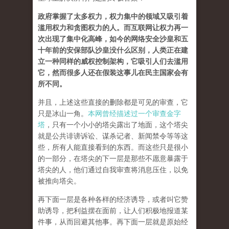
政府掌握了太多权力，权力集中的领域又吸引着
滥用权力和贪图权力的人。而互联网让权力再一
次出现了集中化高峰，如今的网络安全沙皇和五
十年前的安保部队沙皇没什么区别，人类正在建
立一种同样的威权控制架构，它吸引人们去滥用
它，然而很多人还在假装这事儿在民主国家会有
所不同。
并且，上述这些直接的删除都是可见的审查，它
只是冰山一角。
本网曾经描述过一个审查金字
塔
，只有一个小小的塔尖露出了地面，这个塔尖
就是公共诽谤诉讼、谋杀记者、新闻禁令等等这
些，所有人能直接看到的东西。而这些只是很小
的一部分，在塔尖的下一层是那些不愿意暴露于
塔尖的人，他们通过自我审查将消息压住，以免
被推向塔尖。
再下面一层是各种各样的经济诱导，或者叫它赞
助诱导，把利益摆在面前，让人们积极地报道某
件事，从而回避其他事。再下面一层就是原始经