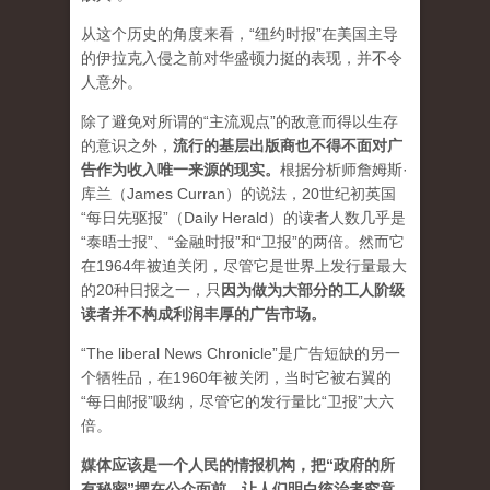
从这个历史的角度来看，“纽约时报”在美国主导
的伊拉克入侵之前对华盛顿力挺的表现，并不令
人意外。
除了避免对所谓的“主流观点”的敌意而得以生存
的意识之外，
流行的基层出版商也不得不面对广
告作为收入唯一来源的现实。
根据分析师詹姆斯·
库兰（James Curran）的说法，20世纪初英国
“每日先驱报”（Daily Herald）的读者人数几乎是
“泰晤士报”、“金融时报”和“卫报”的两倍。然而它
在1964年被迫关闭，尽管它是世界上发行量最大
的20种日报之一，
只
因为做为大部分的工人阶级
读者并不构成利润丰厚的广告市场。
“The liberal News Chronicle”是广告短缺的另一
个牺牲品，在1960年被关闭，当时它被右翼的
“每日邮报”吸纳，尽管它的发行量比“卫报”大六
倍。
媒体应该是一个人民的情报机构，把“政府的所
有秘密”摆在公众面前，让人们明白统治者究竟