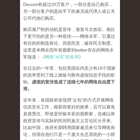
Devumi有超过20万客户，一部分是自己购买，
另一部分客户则是由手下的雇员或代理人或公关
公司代他们购买。
购买僵尸粉的动机是宣传，激发马太效应。相比
下更可怕的是另一种宣传——网络水军，它通过
有目的的制造舆论、伪造民意，破坏民主制度。
这里是本网在四年前观察到twitter存在的网络水
军报道：《
网络“水军”的布局
》
在过去的一年里，包括美国在内至少有18个国家
的选举受到了线上操纵与散布虚假信息手段的影
响。
虚假的宣传造成了连续七年的网络自由度下
滑。
近年来，各国政府发现用“众包”的方式开展网络
信息安全工作，能获得更好的效果，且可以避免
直接责任。即使是经验丰富的观察家，也难以将
政府宣传与实际的民间民族主义言论区分开来。
比如中国，政府长期聘用国家雇员来引导网络舆
论，但现在他们只是一个庞大生态系统的一小部