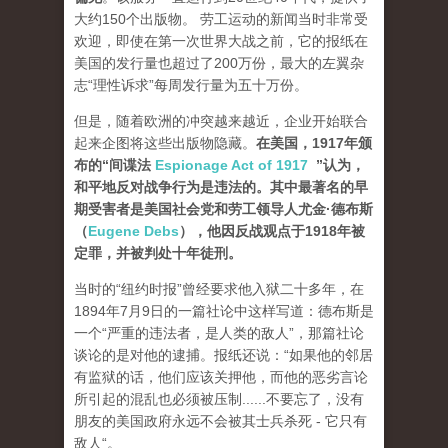
大约150个出版物。 劳工运动的新闻当时非常受
欢迎，即使在第一次世界大战之前，它的报纸在
美国的发行量也超过了200万份，最大的左翼杂
志“理性诉求”每周发行量为五十万份。
但是，随着欧洲的冲突越来越近，企业开始联合
起来企图将这些出版物隐藏。
在美国，1917年颁
布的“间谍法
Espionage Act of 1917
”认为，
和平地反对战争行为是违法的。其中最著名的早
期受害者是美国社会党和劳工领导人尤金·德布斯
（
Eugene Debs
），他因反战观点于1918年被
定罪，并被判处十年徒刑。
当时的“纽约时报”曾经要求他入狱二十多年，在
1894年7月9日的一篇社论中这样写道：德布斯是
一个“严重的违法者，是人类的敌人”，那篇社论
谈论的是对他的逮捕。报纸还说：“如果他的邻居
有监狱的话，他们应该关押他，而他的恶劣言论
所引起的混乱也必须被压制......不要忘了，没有
朋友的美国政府永远不会被其士兵杀死 - 它只有
敌人“。