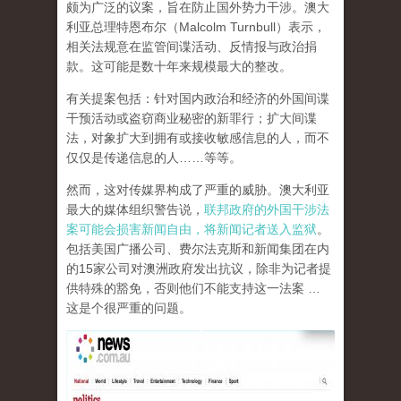
颇为广泛的议案，旨在防止国外势力干涉。澳大
利亚总理特恩布尔（Malcolm Turnbull）表示，
相关法规意在监管间谍活动、反情报与政治捐
款。这可能是数十年来规模最大的整改。
有关提案包括：针对国内政治和经济的外国间谍
干预活动或盗窃商业秘密的新罪行；扩大间谍
法，对象扩大到拥有或接收敏感信息的人，而不
仅仅是传递信息的人……等等。
然而，这对传媒界构成了严重的威胁。澳大利亚
最大的媒体组织警告说，
联邦政府的外国干涉法
案可能会损害新闻自由，将新闻记者送入监狱
。
包括美国广播公司、费尔法克斯和新闻集团在内
的15家公司对澳洲政府发出抗议，除非为记者提
供特殊的豁免，否则他们不能支持这一法案 …
这是个很严重的问题。