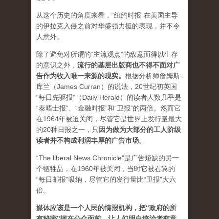
从这个历史的角度来看，“纽约时报”在美国主导
的伊拉克入侵之前对华盛顿力挺的表现，并不令
人意外。
除了避免对所谓的“主流观点”的敌意而得以生存
的意识之外，
流行的基层出版商也不得不面对广
告作为收入唯一来源的现实。
根据分析师詹姆斯·
库兰（James Curran）的说法，20世纪初英国
“每日先驱报”（Daily Herald）的读者人数几乎是
“泰晤士报”、“金融时报”和“卫报”的两倍。然而它
在1964年被迫关闭，尽管它是世界上发行量最大
的20种日报之一，
只
因为做为大部分的工人阶级
读者并不构成利润丰厚的广告市场。
“The liberal News Chronicle”是广告短缺的另一
个牺牲品，在1960年被关闭，当时它被右翼的
“每日邮报”吸纳，尽管它的发行量比“卫报”大六
倍。
媒体应该是一个人民的情报机构，把“政府的所
有秘密”摆在公众面前，让人们明白统治者究竟