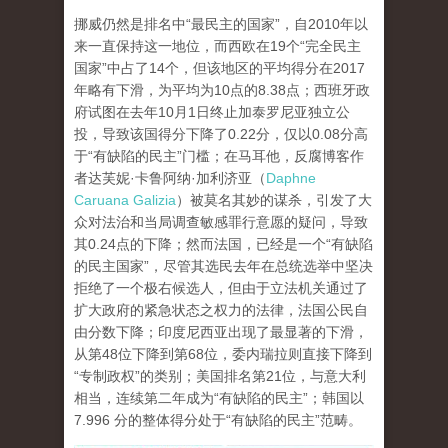
挪威仍然是排名中“最民主的国家”，自2010年以
来一直保持这一地位，而西欧在19个“完全民主
国家”中占了14个，但该地区的平均得分在2017
年略有下滑，为平均为10点的8.38点；西班牙政
府试图在去年10月1日终止加泰罗尼亚独立公
投，导致该国得分下降了0.22分，仅以0.08分高
于“有缺陷的民主”门槛；在马耳他，反腐博客作
者达芙妮·卡鲁阿纳·加利济亚（
Daphne
Caruana Galizia
）被莫名其妙的谋杀，引发了大
众对法治和当局调查敏感罪行意愿的疑问，导致
其0.24点的下降；然而法国，已经是一个“有缺陷
的民主国家”，尽管其选民去年在总统选举中坚决
拒绝了一个极右候选人，但由于立法机关通过了
扩大政府的紧急状态之权力的法律，法国公民自
由分数下降；印度尼西亚出现了最显著的下滑，
从第48位下降到第68位，委内瑞拉则直接下降到
“专制政权”的类别；美国排名第21位，与意大利
相当，连续第二年成为“有缺陷的民主”；韩国以
7.996 分的整体得分处于“有缺陷的民主”范畴。