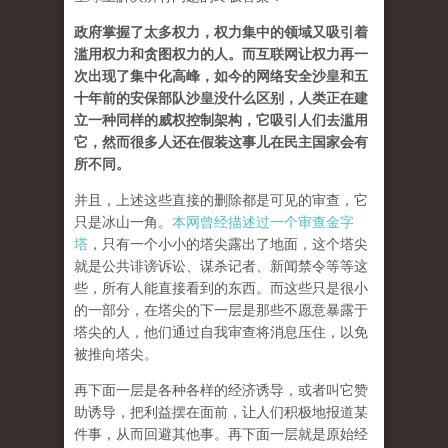
政府掌握了太多权力，权力集中的领域又吸引着
滥用权力和贪图权力的人。而互联网让权力再一
次出现了集中化高峰，如今的网络安全沙皇和五
十年前的安保部队沙皇没什么区别，人类正在建
立一种同样的威权控制架构，它吸引人们去滥用
它，然而很多人还在假装这事儿在民主国家会有
所不同。
并且，上述这些直接的删除都是可见的审查，它
只是冰山一角。
本网曾经描述过一个审查金字
塔
，只有一个小小的塔尖露出了地面，这个塔尖
就是公共诽谤诉讼、谋杀记者、新闻禁令等等这
些，所有人能直接看到的东西。而这些只是很小
的一部分，在塔尖的下一层是那些不愿意暴露于
塔尖的人，他们通过自我审查将消息压住，以免
被推向塔尖。
再下面一层是各种各样的经济诱导，或者叫它赞
助诱导，把利益摆在面前，让人们积极地报道某
件事，从而回避其他事。再下面一层就是原始经