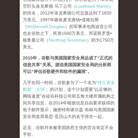
空巨头洛克希德·马丁公司（
Lockheed Martin
）
的排名，2012年洛克希德公司总值达到了1820
万美元。1997年吸收麦克唐纳•道格拉斯
（
McDonnell Douglas
）的军事承包商波音公司
也在谷歌之下，耗资1560万美元，而诺斯罗普•
格鲁曼公司（
Northrop Grumman
）则为1750万
美元。
2010年，谷歌与美国国家安全局达成了“正式的
信息共享”关系。据说美国国家安全局的分析师
可以“评估谷歌硬件和软件的漏洞”。
几乎在同一时间，谷歌参与了一个名为“
持久安全
框架”（ESF）
的计划，这个计划需要“以足够的
网络速度”在硅谷科技公司和五角大楼所属机构之
间共享信息。在2014年根据信息自由要求获得的
电子邮件显示，施密特和谢尔盖·布林与美国国家
安全局首席基思·亚历山大的名字排在一起。
足见，谷歌对未被美国政府主张的言论肯定不会
手软。