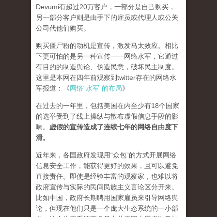
Devumi有超过20万客户，一部分是自己购买，
另一部分客户则是由手下的雇员或代理人或公关
公司代他们购买。
购买僵尸粉的动机是宣传，激发马太效应。相比
下更可怕的是另一种宣传——网络水军，它通过
有目的的制造舆论、伪造民意，破坏民主制度。
这里是本网在四年前观察到twitter存在的网络水
军报道：《
网络“水军”的布局
》
在过去的一年里，包括美国在内至少有18个国家
的选举受到了线上操纵与散布虚假信息手段的影
响。
虚假的宣传造成了连续七年的网络自由度下
滑。
近年来，各国政府发现用“众包”的方式开展网络
信息安全工作，能获得更好的效果，且可以避免
直接责任。即使是经验丰富的观察家，也难以将
政府宣传与实际的民间民族主义言论区分开来。
比如中国，政府长期聘用国家雇员来引导网络舆
论，但现在他们只是一个庞大生态系统的一小部