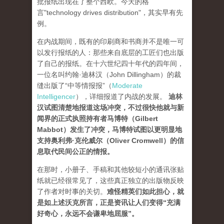
批报纸出现在了整个西欧。今天的格
言"technology drives dis­tribution"，其实早有先
例。
在内战期间，既有的印刷商和书商并不是唯一可
以发行报纸的人：那些来自底层的工匠们也出版
了自己的报纸。在十六世纪四十年代的四年间，
一位名叫约翰·迪林汉（John Dillingham）的裁
缝出版了“中等情报报”（
Moderate
Intelligencer
），详细报道了内战的发展。
迪林
汉试图清楚地报道这场冲突，不过很快他就与新
闻界的正式执照持有者马博特（Gilbert
Mabbot）发生了冲突，马博特试图以更明显地
支持奥利弗·克伦威尔（Oliver Cromwell）的信
息取代民间公正的情报
。
在那时，小册子、手稿和其他较短小的通讯张贴
纸就已经很常见了，这些真正独立的出版物反映
了作者对时事的关切。
难怪精英们如此担心，就
是如上述沃克所言，正是资讯让人们变得“充满
好奇心，永远不会谦卑地屈服”。