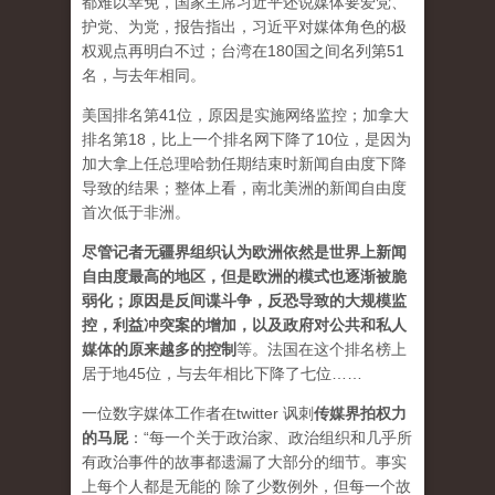
都难以幸免，国家主席习近平还说媒体要爱党、
护党、为党，报告指出，习近平对媒体角色的极
权观点再明白不过；台湾在180国之间名列第51
名，与去年相同。
美国排名第41位，原因是实施网络监控；加拿大
排名第18，比上一个排名网下降了10位，是因为
加大拿上任总理哈勃任期结束时新闻自由度下降
导致的结果；整体上看，南北美洲的新闻自由度
首次低于非洲。
尽管记者无疆界组织认为欧洲依然是世界上新闻
自由度最高的地区，但是欧洲的模式也逐渐被脆
弱化；原因是反间谍斗争，反恐导致的大规模监
控，利益冲突案的增加，以及政府对公共和私人
媒体的原来越多的控制
等。法国在这个排名榜上
居于地45位，与去年相比下降了七位……
一位数字媒体工作者在twitter 讽刺
传媒界拍权力
的马屁
：“每一个关于政治家、政治组织和几乎所
有政治事件的故事都遗漏了大部分的细节。事实
上每个人都是无能的 除了少数例外，但每一个故