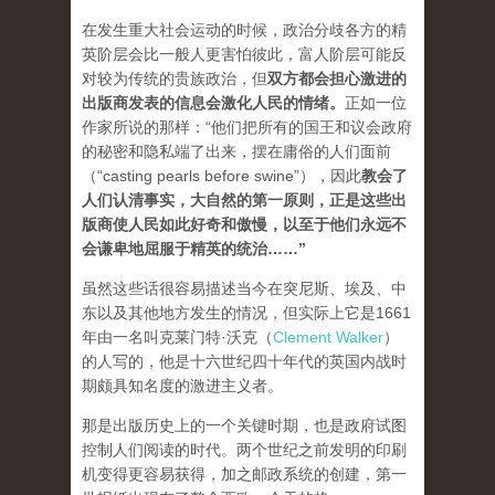
在发生重大社会运动的时候，政治分歧各方的精
英阶层会比一般人更害怕彼此，富人阶层可能反
对较为传统的贵族政治，但
双方都会担心激进的
出版商发表的信息会激化人民的情绪
。
正如一位
作家所说的那样：“他们把所有的国王和议会政府
的秘密和隐私端了出来，摆在庸俗的人们面前
（“casting pearls before swine”），因此
教会了
人们认清事实，大自然的第一原则，正是这些出
版商使人民如此好奇和傲慢，以至于他们永远不
会谦卑地屈服于精英的统治…
…”
虽然这些话很容易描述当今在突尼斯、埃及、中
东以及其他地方发生的情况，但实际上它是1661
年由一名叫克莱门特·沃克（
Clement Walker
）
的人写的，他是十六世纪四十年代的英国内战时
期颇具知名度的激进主义者。
那是出版历史上的一个关键时期，也是政府试图
控制人们阅读的时代。两个世纪之前发明的印刷
机变得更容易获得，加之邮政系统的创建，第一