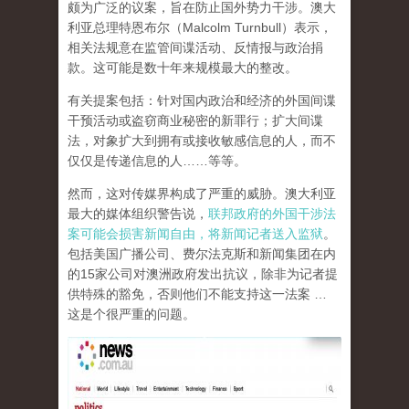
颇为广泛的议案，旨在防止国外势力干涉。澳大
利亚总理特恩布尔（Malcolm Turnbull）表示，
相关法规意在监管间谍活动、反情报与政治捐
款。这可能是数十年来规模最大的整改。
有关提案包括：针对国内政治和经济的外国间谍
干预活动或盗窃商业秘密的新罪行；扩大间谍
法，对象扩大到拥有或接收敏感信息的人，而不
仅仅是传递信息的人……等等。
然而，这对传媒界构成了严重的威胁。澳大利亚
最大的媒体组织警告说，
联邦政府的外国干涉法
案可能会损害新闻自由，将新闻记者送入监狱
。
包括美国广播公司、费尔法克斯和新闻集团在内
的15家公司对澳洲政府发出抗议，除非为记者提
供特殊的豁免，否则他们不能支持这一法案 …
这是个很严重的问题。