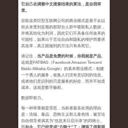
它自己在调整中文搜索结果的算法，是自我审
查。
谷歌这类巨型互联网公司的商业模式是基于从以
前从未受到监视的那部分人群中吸取私人数据，
并将其转化为利润，因此它们不具备任何改革的
可能性，如果出于言论自由和隐私的维护而要求
其改革，真正能做到的方法只有杀死它。
请记住，
当产品是免费的时候，你我就是产品
。
这就是FATBAG（Facebook Amazon Tencent
Baidu Alibaba Google）的基本商业模式：创建
一个诱人的服务，收集人们没有意识到的信息。
或者他们意识到的只是服务的好处，而并不知道
成本。这就是数字极权。
数据即权力。
每一种审查都是罪恶，当权者最喜欢用的理由
是：洗钱、毒品、恐怖主义和儿童色情，被言论
自由倡导者讽其为“信息末日启示录”的四骑士。
而
如今，它已经变成“六骑士”了：增添了假新闻