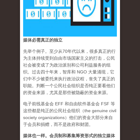
媒体必需真正的独立
先举个例子。至少从70年代以来，很多真正的行
为主体持续受到自由市场国家主义的打击，公民
社会被变成了为政治派别和公司利益服务的组
织。过去四十年来，智库和 NGO 大量涌现，它
们中不少被委托来执行政治议程，丧失了真正的
职能。判断一个公民社会组织是否纯正要看他们
的资金来源，尤其是那些被隐蔽的资金来源。
电子前线基金会 EFF 和自由软件基金会 FSF 等
这些都是纯正的公民社会组织（the genuine civil
society organizations）他们的资金大部分来自
于会员和捐赠，而不是政府和财团。
媒体也一样。会员制和募集筹资形式的独立媒体