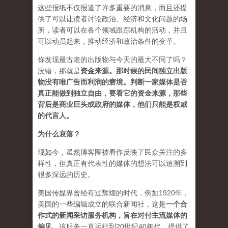
这些报纸不仅报道了许多重要的消息，而且还提
供了可以让读者讨论政治、经济和文化问题的场
所，读者可以在各个领域跟踪机构的活动，并且
可以动员起来，推动经济和政治条件的变革。
你发现最古老的出版物与今天的最大不同了吗？
没错，那就是
资
金来源
。
那时候的民间独立出版
物没有唯广告而利润的窘境。判断一家媒体是否
真正能做到独立自由，要看它的资金来源，那些
背后是商业巨头或政府的媒体，他们只能是权威
的代言人。
为什么衰落？
现如今，虽然博客圈被看作反映了民众关注的多
样性，但真正有代表性的媒体的想法可以追溯到
很多深远的历史。
美国传媒界曾经有过辉煌的时代，例如1920年，
美国的一些编辑成立的联合新闻社，这是
一个合
作式的新闻采访服务机构，旨在对付主流媒体的
偏见
。该服务一直运行到20世纪40年代，提供了