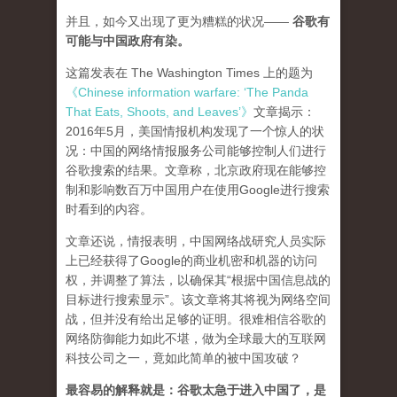
并且，如今又出现了更为糟糕的状况——
谷歌有
可能与中国政府有染。
这篇发表在 The Washington Times 上的题为
《Chinese information warfare: ‘The Panda
That Eats, Shoots, and Leaves’》
文章揭示：
2016年5月，美国情报机构发现了一个惊人的状
况：中国的网络情报服务公司能够控制人们进行
谷歌搜索的结果。文章称，北京政府现在能够控
制和影响数百万中国用户在使用Google进行搜索
时看到的内容。
文章还说，情报表明，中国网络战研究人员实际
上已经获得了Google的商业机密和机器的访问
权，并调整了算法，以确保其“根据中国信息战的
目标进行搜索显示”。该文章将其将视为网络空间
战，但并没有给出足够的证明。很难相信谷歌的
网络防御能力如此不堪，做为全球最大的互联网
科技公司之一，竟如此简单的被中国攻破？
最容易的解释就是：谷歌太急于进入中国了，是