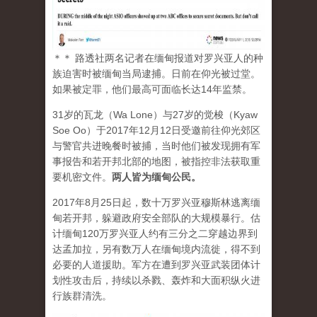
＊＊ 路透社两名记者在缅甸报道对罗兴亚人的种
族迫害时被缅甸当局逮捕。日前在仰光被过堂。
如果被定罪，他们最高可面临长达14年监禁。
31岁的瓦龙（Wa Lone）与27岁的觉梭（Kyaw
Soe Oo）于2017年12月12日受邀前往仰光郊区
与警官共进晚餐时被捕，当时他们被发现拥有军
事报告和若开邦北部的地图，被指控非法获取重
要机密文件。
两人皆为缅甸公民。
2017年8月25日起，数十万罗兴亚穆斯林逃离缅
甸若开邦，躲避政府安全部队的大规模暴行。估
计缅甸120万罗兴亚人约有三分之二穿越边界到
达孟加拉，另有数万人在缅甸境内流徙，得不到
必要的人道援助。军方在遭到罗兴亚武装团体计
划性攻击后，持续以杀戮、轰炸和大面积纵火进
行族群清洗。