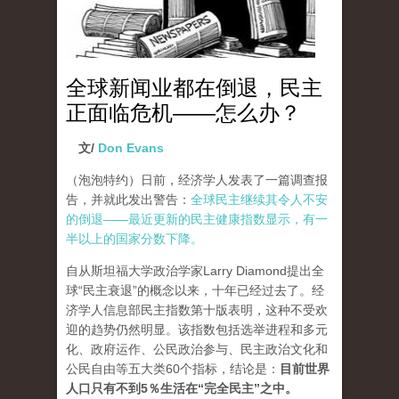
全球新闻业都在倒退，民主
正面临危机——怎么办？
文/
Don Evans
（泡泡特约）
日前，经济学人发表了一篇调查报
告，并就此发出警告：
全球民主继续其令人不安
的倒退——最近更新的民主健康指数显示，有一
半以上的国家分数下降。
自从斯坦福大学政治学家Larry Diamond提出全
球“民主衰退”的概念以来，十年已经过去了。经
济学人信息部民主指数第十版表明，这种不受欢
迎的趋势仍然明显。该指数包括选举进程和多元
化、政府运作、公民政治参与、民主政治文化和
公民自由等五大类60个指标，结论是：
目前世界
人口只有不到5％生活在“完全民主”之中。