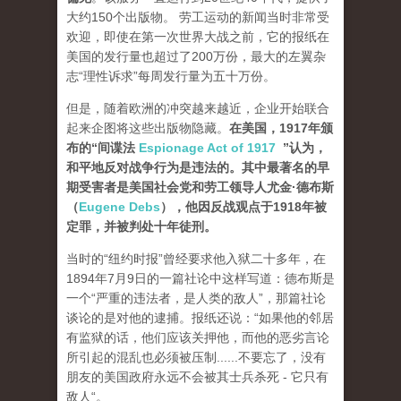
大约150个出版物。 劳工运动的新闻当时非常受
欢迎，即使在第一次世界大战之前，它的报纸在
美国的发行量也超过了200万份，最大的左翼杂
志“理性诉求”每周发行量为五十万份。
但是，随着欧洲的冲突越来越近，企业开始联合
起来企图将这些出版物隐藏。
在美国，1917年颁
布的“间谍法
Espionage Act of 1917
”认为，
和平地反对战争行为是违法的。其中最著名的早
期受害者是美国社会党和劳工领导人尤金·德布斯
（
Eugene Debs
），他因反战观点于1918年被
定罪，并被判处十年徒刑。
当时的“纽约时报”曾经要求他入狱二十多年，在
1894年7月9日的一篇社论中这样写道：德布斯是
一个“严重的违法者，是人类的敌人”，那篇社论
谈论的是对他的逮捕。报纸还说：“如果他的邻居
有监狱的话，他们应该关押他，而他的恶劣言论
所引起的混乱也必须被压制......不要忘了，没有
朋友的美国政府永远不会被其士兵杀死 - 它只有
敌人“。