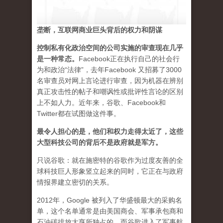
垄断，互联网商业巨头背后的权力和阴谋
控制私有化政治空间的公司实施的审查现在几乎
是一种常态
。
Facebook正在执行自己的社会行
为和政治“法律”，去年Facebook 又招募了3000
名审查员对网上言论进行审查，因为机器在辨别
真正攻击性的帖子和嘲讽性或批评性言论的区别
上不如人力。近年来，谷歌、Facebook和
Twitter都在试图做这件事。
最令人担心的是，他们和权力走得太近了，这些
大型科技公司的背后不是政府就是军方。
只说谷歌：就在施密特的谷歌作为过度友善的全
球科技巨人形象竖立起来的同时，它正在与政府
情报界建立密切的关系。
2012年，Google 被列入了华盛顿最大的采购名
单，这个名单通常是由美国商会、军事承包商和
石油碳排放大亨所独占的。而谷歌进入了军事航