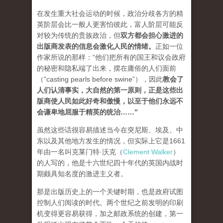
在发生重大社会运动的时候，政治分歧各方的精
英阶层会比一般人更害怕彼此，富人阶层可能反
对较为传统的贵族政治，但
双方都会担心激进的
出版商发表的信息会激化人民的情绪
。
正如一位
作家所说的那样：“他们把所有的国王和议会政府
的秘密和隐私端了出来，摆在庸俗的人们面前
（“casting pearls before swine”），因此
教会了
人们认清事实，大自然的第一原则，正是这些出
版商使人民如此好奇和傲慢，以至于他们永远不
会谦卑地屈服于精英的统治…
…”
虽然这些话很容易描述当今在突尼斯、埃及、中
东以及其他地方发生的情况，但实际上它是1661
年由一名叫克莱门特·沃克（
Clement Walker
）
的人写的，他是十六世纪四十年代的英国内战时
期颇具知名度的激进主义者。
那是出版历史上的一个关键时期，也是政府试图
控制人们阅读的时代。两个世纪之前发明的印刷
机变得更容易获得，加之邮政系统的创建，第一