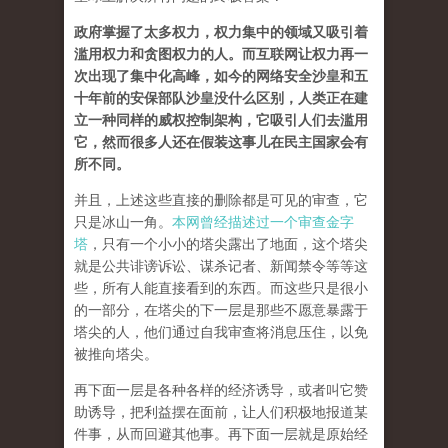
政府掌握了太多权力，权力集中的领域又吸引着
滥用权力和贪图权力的人。而互联网让权力再一
次出现了集中化高峰，如今的网络安全沙皇和五
十年前的安保部队沙皇没什么区别，人类正在建
立一种同样的威权控制架构，它吸引人们去滥用
它，然而很多人还在假装这事儿在民主国家会有
所不同。
并且，上述这些直接的删除都是可见的审查，它
只是冰山一角。
本网曾经描述过一个审查金字
塔
，只有一个小小的塔尖露出了地面，这个塔尖
就是公共诽谤诉讼、谋杀记者、新闻禁令等等这
些，所有人能直接看到的东西。而这些只是很小
的一部分，在塔尖的下一层是那些不愿意暴露于
塔尖的人，他们通过自我审查将消息压住，以免
被推向塔尖。
再下面一层是各种各样的经济诱导，或者叫它赞
助诱导，把利益摆在面前，让人们积极地报道某
件事，从而回避其他事。再下面一层就是原始经