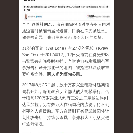
＊＊ 路透社两名记者在缅甸报道对罗兴亚人的种
族迫害时被缅甸当局逮捕。日前在仰光被过堂。
如果被定罪，他们最高可面临长达14年监禁。
31岁的瓦龙（Wa Lone）与27岁的觉梭（Kyaw
Soe Oo）于2017年12月12日受邀前往仰光郊区
与警官共进晚餐时被捕，当时他们被发现拥有军
事报告和若开邦北部的地图，被指控非法获取重
要机密文件。
两人皆为缅甸公民。
2017年8月25日起，数十万罗兴亚穆斯林逃离缅
甸若开邦，躲避政府安全部队的大规模暴行。估
计缅甸120万罗兴亚人约有三分之二穿越边界到
达孟加拉，另有数万人在缅甸境内流徙，得不到
必要的人道援助。军方在遭到罗兴亚武装团体计
划性攻击后，持续以杀戮、轰炸和大面积纵火进
行族群清洗。