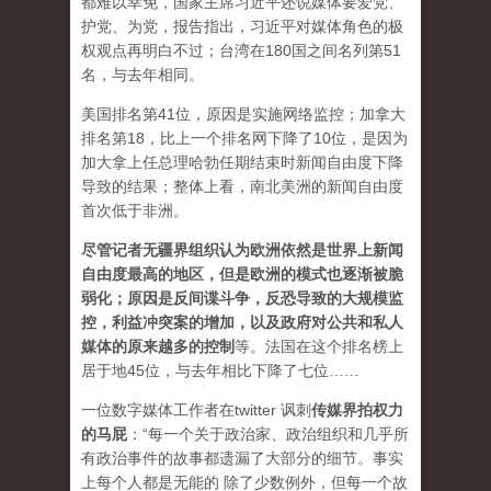
都难以幸免，国家主席习近平还说媒体要爱党、
护党、为党，报告指出，习近平对媒体角色的极
权观点再明白不过；台湾在180国之间名列第51
名，与去年相同。
美国排名第41位，原因是实施网络监控；加拿大
排名第18，比上一个排名网下降了10位，是因为
加大拿上任总理哈勃任期结束时新闻自由度下降
导致的结果；整体上看，南北美洲的新闻自由度
首次低于非洲。
尽管记者无疆界组织认为欧洲依然是世界上新闻
自由度最高的地区，但是欧洲的模式也逐渐被脆
弱化；原因是反间谍斗争，反恐导致的大规模监
控，利益冲突案的增加，以及政府对公共和私人
媒体的原来越多的控制
等。法国在这个排名榜上
居于地45位，与去年相比下降了七位……
一位数字媒体工作者在twitter 讽刺
传媒界拍权力
的马屁
：“每一个关于政治家、政治组织和几乎所
有政治事件的故事都遗漏了大部分的细节。事实
上每个人都是无能的 除了少数例外，但每一个故