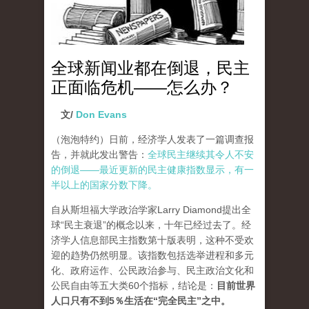
全球新闻业都在倒退，民主
正面临危机——怎么办？
文/
Don Evans
（泡泡特约）
日前，经济学人发表了一篇调查报
告，并就此发出警告：
全球民主继续其令人不安
的倒退——最近更新的民主健康指数显示，有一
半以上的国家分数下降。
自从斯坦福大学政治学家Larry Diamond提出全
球“民主衰退”的概念以来，十年已经过去了。经
济学人信息部民主指数第十版表明，这种不受欢
迎的趋势仍然明显。该指数包括选举进程和多元
化、政府运作、公民政治参与、民主政治文化和
公民自由等五大类60个指标，结论是：
目前世界
人口只有不到5％生活在“完全民主”之中。