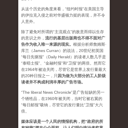
从这个历史的角度来看，“纽约时报”在美国主导
的伊拉克入侵之前对华盛顿力挺的表现，并不令
人意外。
除了避免对所谓的“主流观点”的敌意而得以生存
的意识之外，
流行的基层出版商也不得不面对广
告作为收入唯一来源的现实。
根据分析师詹姆斯·
库兰（James Curran）的说法，20世纪初英国
“每日先驱报”（Daily Herald）的读者人数几乎是
“泰晤士报”、“金融时报”和“卫报”的两倍。然而它
在1964年被迫关闭，尽管它是世界上发行量最大
的20种日报之一，
只
因为做为大部分的工人阶级
读者并不构成利润丰厚的广告市场。
“The liberal News Chronicle”是广告短缺的另一
个牺牲品，在1960年被关闭，当时它被右翼的
“每日邮报”吸纳，尽管它的发行量比“卫报”大六
倍。
媒体应该是一个人民的情报机构，把“政府的所
有秘密”摆在公众面前，让人们明白统治者究竟