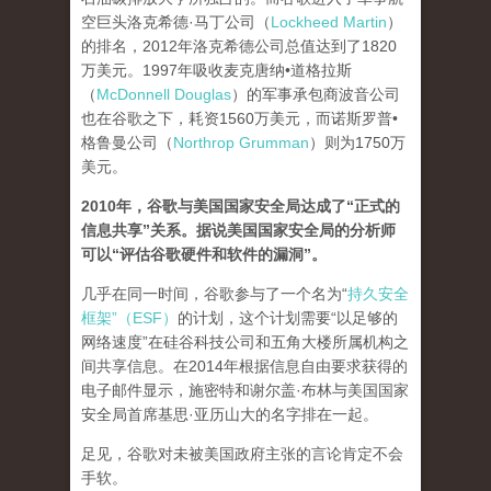
空巨头洛克希德·马丁公司（
Lockheed Martin
）
的排名，2012年洛克希德公司总值达到了1820
万美元。1997年吸收麦克唐纳•道格拉斯
（
McDonnell Douglas
）的军事承包商波音公司
也在谷歌之下，耗资1560万美元，而诺斯罗普•
格鲁曼公司（
Northrop Grumman
）则为1750万
美元。
2010年，谷歌与美国国家安全局达成了“正式的
信息共享”关系。据说美国国家安全局的分析师
可以“评估谷歌硬件和软件的漏洞”。
几乎在同一时间，谷歌参与了一个名为“
持久安全
框架”（ESF）
的计划，这个计划需要“以足够的
网络速度”在硅谷科技公司和五角大楼所属机构之
间共享信息。在2014年根据信息自由要求获得的
电子邮件显示，施密特和谢尔盖·布林与美国国家
安全局首席基思·亚历山大的名字排在一起。
足见，谷歌对未被美国政府主张的言论肯定不会
手软。