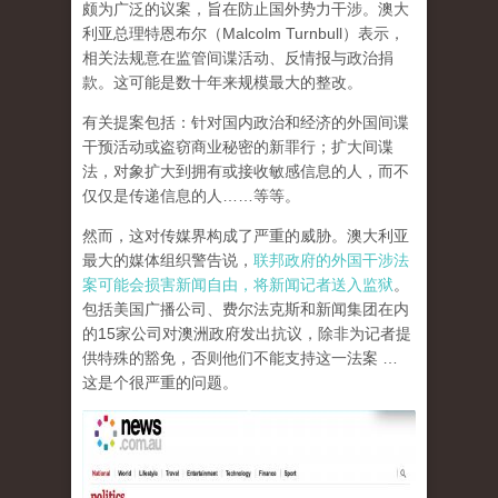
颇为广泛的议案，旨在防止国外势力干涉。澳大
利亚总理特恩布尔（Malcolm Turnbull）表示，
相关法规意在监管间谍活动、反情报与政治捐
款。这可能是数十年来规模最大的整改。
有关提案包括：针对国内政治和经济的外国间谍
干预活动或盗窃商业秘密的新罪行；扩大间谍
法，对象扩大到拥有或接收敏感信息的人，而不
仅仅是传递信息的人……等等。
然而，这对传媒界构成了严重的威胁。澳大利亚
最大的媒体组织警告说，
联邦政府的外国干涉法
案可能会损害新闻自由，将新闻记者送入监狱
。
包括美国广播公司、费尔法克斯和新闻集团在内
的15家公司对澳洲政府发出抗议，除非为记者提
供特殊的豁免，否则他们不能支持这一法案 …
这是个很严重的问题。