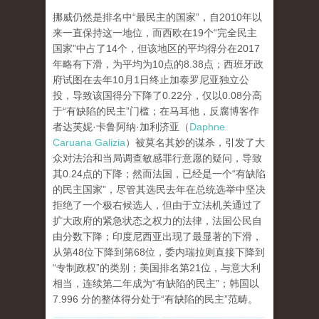
挪威仍然是排名中“最民主的国家”，自2010年以
来一直保持这一地位，而西欧在19个“完全民主
国家”中占了14个，但该地区的平均得分在2017
年略有下滑，为平均为10点的8.38点；西班牙政
府试图在去年10月1日终止加泰罗尼亚独立公
投，导致该国得分下降了0.22分，仅以0.08分高
于“有缺陷的民主”门槛；在马耳他，反腐博客作
者达芙妮·卡鲁阿纳·加利济亚（
Daphne
Caruana Galizia
）被莫名其妙的谋杀，引发了大
众对法治和当局调查敏感罪行意愿的疑问，导致
其0.24点的下降；然而法国，已经是一个“有缺陷
的民主国家”，尽管其选民去年在总统选举中坚决
拒绝了一个极右候选人，但由于立法机关通过了
扩大政府的紧急状态之权力的法律，法国公民自
由分数下降；印度尼西亚出现了最显著的下滑，
从第48位下降到第68位，委内瑞拉则直接下降到
“专制政权”的类别；美国排名第21位，与意大利
相当，连续第二年成为“有缺陷的民主”；韩国以
7.996 分的整体得分处于“有缺陷的民主”范畴。