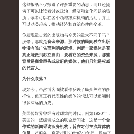
这些报纸不仅报道了许多重要的消息，而且还提
供了可以让读者讨论政治、经济和文化问题的场
所，读者可以在各个领域跟踪机构的活动，并且
可以动员起来，推动经济和政治条件的变革。
你发现最古老的出版物与今天的最大不同了吗？
没错，那就是
资
金来源
。
那时候的民间独立出版
物没有唯广告而利润的窘境。判断一家媒体是否
真正能做到独立自由，要看它的资金来源，那些
背后是商业巨头或政府的媒体，他们只能是权威
的代言人。
为什么衰落？
现如今，虽然博客圈被看作反映了民众关注的多
样性，但真正有代表性的媒体的想法可以追溯到
很多深远的历史。
美国传媒界曾经有过辉煌的时代，例如1920年，
美国的一些编辑成立的联合新闻社，这是
一个合
作式的新闻采访服务机构，旨在对付主流媒体的
偏见
。该服务一直运行到20世纪40年代，提供了