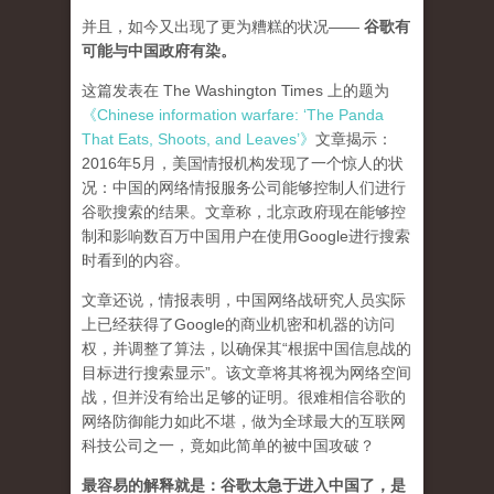
并且，如今又出现了更为糟糕的状况——
谷歌有
可能与中国政府有染。
这篇发表在 The Washington Times 上的题为
《Chinese information warfare: ‘The Panda
That Eats, Shoots, and Leaves’》
文章揭示：
2016年5月，美国情报机构发现了一个惊人的状
况：中国的网络情报服务公司能够控制人们进行
谷歌搜索的结果。文章称，北京政府现在能够控
制和影响数百万中国用户在使用Google进行搜索
时看到的内容。
文章还说，情报表明，中国网络战研究人员实际
上已经获得了Google的商业机密和机器的访问
权，并调整了算法，以确保其“根据中国信息战的
目标进行搜索显示”。该文章将其将视为网络空间
战，但并没有给出足够的证明。很难相信谷歌的
网络防御能力如此不堪，做为全球最大的互联网
科技公司之一，竟如此简单的被中国攻破？
最容易的解释就是：谷歌太急于进入中国了，是