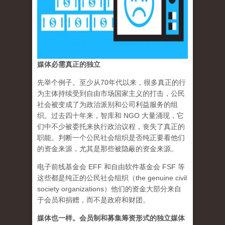
媒体必需真正的独立
先举个例子。至少从70年代以来，很多真正的行
为主体持续受到自由市场国家主义的打击，公民
社会被变成了为政治派别和公司利益服务的组
织。过去四十年来，智库和 NGO 大量涌现，它
们中不少被委托来执行政治议程，丧失了真正的
职能。判断一个公民社会组织是否纯正要看他们
的资金来源，尤其是那些被隐蔽的资金来源。
电子前线基金会 EFF 和自由软件基金会 FSF 等
这些都是纯正的公民社会组织（the genuine civil
society organizations）他们的资金大部分来自
于会员和捐赠，而不是政府和财团。
媒体也一样。会员制和募集筹资形式的独立媒体