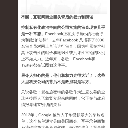
垄断，互联网商业巨头背后的权力和阴谋
控制私有化政治空间的公司实施的审查现在几乎
是一种常态
。
Facebook正在执行自己的社会行
为和政治“法律”，去年Facebook 又招募了3000
名审查员对网上言论进行审查，因为机器在辨别
真正攻击性的帖子和嘲讽性或批评性言论的区别
上不如人力。近年来，谷歌、Facebook和
Twitter都在试图做这件事。
最令人担心的是，他们和权力走得太近了，这些
大型科技公司的背后不是政府就是军方。
只说谷歌：就在施密特的谷歌作为过度友善的全
球科技巨人形象竖立起来的同时，它正在与政府
情报界建立密切的关系。
2012年，Google 被列入了华盛顿最大的采购名
单，这个名单通常是由美国商会、军事承包商和
石油碳排放大亨所独占的。而谷歌进入了军事航