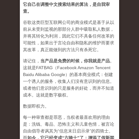
它自己在调整中文搜索结果的算法，是自我审
查。
谷歌这类巨型互联网公司的商业模式是基于从以
前从未受到监视的那部分人群中吸取私人数据，
并将其转化为利润，因此它们不具备任何改革的
可能性，如果出于言论自由和隐私的维护而要求
其改革，真正能做到的方法只有杀死它。
请记住，
当产品是免费的时候，你我就是产品
。
这就是FATBAG（Facebook Amazon Tencent
Baidu Alibaba Google）的基本商业模式：创建
一个诱人的服务，收集人们没有意识到的信息。
或者他们意识到的只是服务的好处，而并不知道
成本。这就是数字极权。
数据即权力。
每一种审查都是罪恶，当权者最喜欢用的理由
是：洗钱、毒品、恐怖主义和儿童色情，被言论
自由倡导者讽其为“信息末日启示录”的四骑士。
而
如今，它已经变成“六骑士”了：增添了假新闻