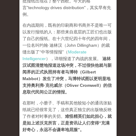
批报纸出现在了整个西欧。今天的格
言"technology drives dis­tribution"，其实早有先
例。
在内战期间，既有的印刷商和书商并不是唯一可
以发行报纸的人：那些来自底层的工匠们也出版
了自己的报纸。在十六世纪四十年代的四年间，
一位名叫约翰·迪林汉（John Dillingham）的裁
缝出版了“中等情报报”（
Moderate
Intelligencer
），详细报道了内战的发展。
迪林
汉试图清楚地报道这场冲突，不过很快他就与新
闻界的正式执照持有者马博特（Gilbert
Mabbot）发生了冲突，马博特试图以更明显地
支持奥利弗·克伦威尔（Oliver Cromwell）的信
息取代民间公正的情报
。
在那时，小册子、手稿和其他较短小的通讯张贴
纸就已经很常见了，这些真正独立的出版物反映
了作者对时事的关切。
难怪精英们如此担心，就
是如上述沃克所言，正是资讯让人们变得“充满
好奇心，永远不会谦卑地屈服”。