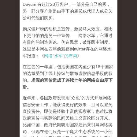
Devumi有超过20万客户，一部分是自己购买，
另一部分客户则是由手下的雇员或代理人或公关
公司代他们购买。
购买僵尸粉的动机是宣传，激发马太效应。相比
下更可怕的是另一种宣传——网络水军，它通过
有目的的制造舆论、伪造民意，破坏民主制度。
这里是本网在四年前观察到twitter存在的网络水
军报道：《
网络“水军”的布局
》
在过去的一年里，包括美国在内至少有18个国家
的选举受到了线上操纵与散布虚假信息手段的影
响。
虚假的宣传造成了连续七年的网络自由度下
滑。
近年来，各国政府发现用“众包”的方式开展网络
信息安全工作，能获得更好的效果，且可以避免
直接责任。即使是经验丰富的观察家，也难以将
政府宣传与实际的民间民族主义言论区分开来。
比如中国，政府长期聘用国家雇员来引导网络舆
论，但现在他们只是一个庞大生态系统的一小部