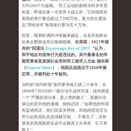
大约150个出版物。 劳工运动的新闻当时非常受
欢迎，即使在第一次世界大战之前，它的报纸在
美国的发行量也超过了200万份，最大的左翼杂
志“理性诉求”每周发行量为五十万份。
但是，随着欧洲的冲突越来越近，企业开始联合
起来企图将这些出版物隐藏。
在美国，1917年颁
布的“间谍法
Espionage Act of 1917
”认为，
和平地反对战争行为是违法的。其中最著名的早
期受害者是美国社会党和劳工领导人尤金·德布斯
（
Eugene Debs
），他因反战观点于1918年被
定罪，并被判处十年徒刑。
当时的“纽约时报”曾经要求他入狱二十多年，在
1894年7月9日的一篇社论中这样写道：德布斯是
一个“严重的违法者，是人类的敌人”，那篇社论
谈论的是对他的逮捕。报纸还说：“如果他的邻居
有监狱的话，他们应该关押他，而他的恶劣言论
所引起的混乱也必须被压制......不要忘了，没有
朋友的美国政府永远不会被其士兵杀死 - 它只有
敌人“。