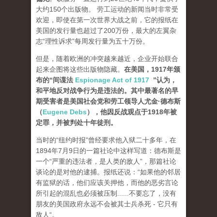
大约150个出版物。 劳工运动的新闻当时非常受
欢迎，即使在第一次世界大战之前，它的报纸在
美国的发行量也超过了200万份，最大的左翼杂
志“理性诉求”每周发行量为五十万份。
但是，随着欧洲的冲突越来越近，企业开始联合
起来企图将这些出版物隐藏。
在美国，1917年颁
布的“间谍法
Espionage Act of 1917
”认为，
和平地反对战争行为是违法的。其中最著名的早
期受害者是美国社会党和劳工领导人尤金·德布斯
（
Eugene Debs
），他因反战观点于1918年被
定罪，并被判处十年徒刑。
当时的“纽约时报”曾经要求他入狱二十多年，在
1894年7月9日的一篇社论中这样写道：德布斯是
一个“严重的违法者，是人类的敌人”，那篇社论
谈论的是对他的逮捕。报纸还说：“如果他的邻居
有监狱的话，他们应该关押他，而他的恶劣言论
所引起的混乱也必须被压制......不要忘了，没有
朋友的美国政府永远不会被其士兵杀死 - 它只有
敌人“。