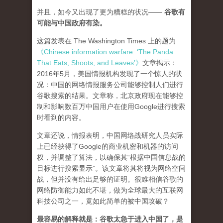
并且，如今又出现了更为糟糕的状况——
谷歌有
可能与中国政府有染。
这篇发表在 The Washington Times 上的题为
《Chinese information warfare: ‘The Panda
That Eats, Shoots, and Leaves’》
文章揭示：
2016年5月，美国情报机构发现了一个惊人的状
况：中国的网络情报服务公司能够控制人们进行
谷歌搜索的结果。文章称，北京政府现在能够控
制和影响数百万中国用户在使用Google进行搜索
时看到的内容。
文章还说，情报表明，中国网络战研究人员实际
上已经获得了Google的商业机密和机器的访问
权，并调整了算法，以确保其“根据中国信息战的
目标进行搜索显示”。该文章将其将视为网络空间
战，但并没有给出足够的证明。很难相信谷歌的
网络防御能力如此不堪，做为全球最大的互联网
科技公司之一，竟如此简单的被中国攻破？
最容易的解释就是：谷歌太急于进入中国了，是