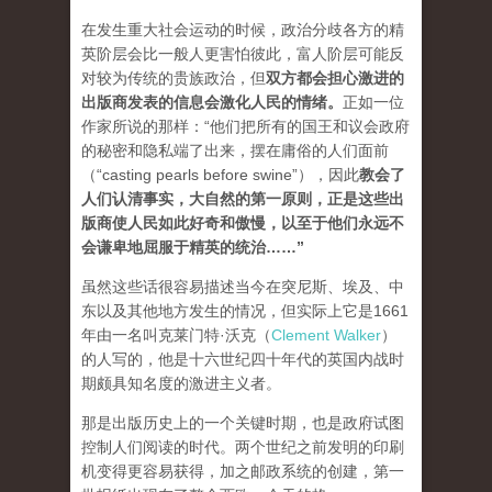
在发生重大社会运动的时候，政治分歧各方的精
英阶层会比一般人更害怕彼此，富人阶层可能反
对较为传统的贵族政治，但
双方都会担心激进的
出版商发表的信息会激化人民的情绪
。
正如一位
作家所说的那样：“他们把所有的国王和议会政府
的秘密和隐私端了出来，摆在庸俗的人们面前
（“casting pearls before swine”），因此
教会了
人们认清事实，大自然的第一原则，正是这些出
版商使人民如此好奇和傲慢，以至于他们永远不
会谦卑地屈服于精英的统治…
…”
虽然这些话很容易描述当今在突尼斯、埃及、中
东以及其他地方发生的情况，但实际上它是1661
年由一名叫克莱门特·沃克（
Clement Walker
）
的人写的，他是十六世纪四十年代的英国内战时
期颇具知名度的激进主义者。
那是出版历史上的一个关键时期，也是政府试图
控制人们阅读的时代。两个世纪之前发明的印刷
机变得更容易获得，加之邮政系统的创建，第一