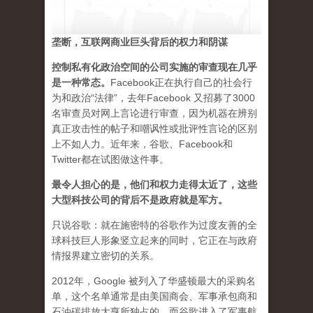
垄断，互联网商业巨头背后的权力和阴谋
控制私有化政治空间的公司实施的审查现在几乎
是一种常态
。
Facebook正在执行自己的社会行
为和政治“法律”，去年Facebook 又招募了3000
名审查员对网上言论进行审查，因为机器在辨别
真正攻击性的帖子和嘲讽性或批评性言论的区别
上不如人力。近年来，谷歌、Facebook和
Twitter都在试图做这件事。
最令人担心的是，他们和权力走得太近了，这些
大型科技公司的背后不是政府就是军方。
只说谷歌：就在施密特的谷歌作为过度友善的全
球科技巨人形象竖立起来的同时，它正在与政府
情报界建立密切的关系。
2012年，Google 被列入了华盛顿最大的采购名
单，这个名单通常是由美国商会、军事承包商和
石油碳排放大亨所独占的。而谷歌进入了军事航