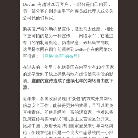
Devumi有超过20万客户，一部分是自己购买，
另一部分客户则是由手下的雇员或代理人或公关
公司代他们购买。
购买僵尸粉的动机是宣传，激发马太效应。相比
下更可怕的是另一种宣传——网络水军，它通过
有目的的制造舆论、伪造民意，破坏民主制度。
这里是本网在四年前观察到twitter存在的网络水
军报道：《
网络“水军”的布局
》
在过去的一年里，包括美国在内至少有18个国家
的选举受到了线上操纵与散布虚假信息手段的影
响。
虚假的宣传造成了连续七年的网络自由度下
滑。
近年来，各国政府发现用“众包”的方式开展网络
信息安全工作，能获得更好的效果，且可以避免
直接责任。即使是经验丰富的观察家，也难以将
政府宣传与实际的民间民族主义言论区分开来。
比如中国，政府长期聘用国家雇员来引导网络舆
论，但现在他们只是一个庞大生态系统的一小部