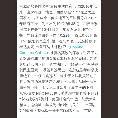
挪威仍然是排名中“最民主的国家”，自2010年以
来一直保持这一地位，而西欧在19个“完全民主
国家”中占了14个，但该地区的平均得分在2017
年略有下滑，为平均为10点的8.38点；西班牙政
府试图在去年10月1日终止加泰罗尼亚独立公
投，导致该国得分下降了0.22分，仅以0.08分高
于“有缺陷的民主”门槛；在马耳他，反腐博客作
者达芙妮·卡鲁阿纳·加利济亚（
Daphne
Caruana Galizia
）被莫名其妙的谋杀，引发了大
众对法治和当局调查敏感罪行意愿的疑问，导致
其0.24点的下降；然而法国，已经是一个“有缺陷
的民主国家”，尽管其选民去年在总统选举中坚决
拒绝了一个极右候选人，但由于立法机关通过了
扩大政府的紧急状态之权力的法律，法国公民自
由分数下降；印度尼西亚出现了最显著的下滑，
从第48位下降到第68位，委内瑞拉则直接下降到
“专制政权”的类别；美国排名第21位，与意大利
相当，连续第二年成为“有缺陷的民主”；韩国以
7.996 分的整体得分处于“有缺陷的民主”范畴。