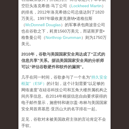
空巨头洛克希德·马丁公司（
Lockheed Martin
）
的排名，2012年洛克希德公司总值达到了1820
万美元。1997年吸收麦克唐纳•道格拉斯
（
McDonnell Douglas
）的军事承包商波音公司
也在谷歌之下，耗资1560万美元，而诺斯罗普•
格鲁曼公司（
Northrop Grumman
）则为1750万
美元。
2010年，谷歌与美国国家安全局达成了“正式的
信息共享”关系。据说美国国家安全局的分析师
可以“评估谷歌硬件和软件的漏洞”。
几乎在同一时间，谷歌参与了一个名为“
持久安全
框架”（ESF）
的计划，这个计划需要“以足够的
网络速度”在硅谷科技公司和五角大楼所属机构之
间共享信息。在2014年根据信息自由要求获得的
电子邮件显示，施密特和谢尔盖·布林与美国国家
安全局首席基思·亚历山大的名字排在一起。
足见，谷歌对未被美国政府主张的言论肯定不会
手软。