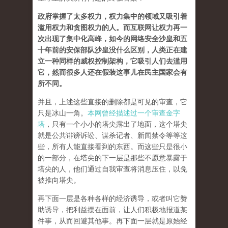
政府掌握了太多权力，权力集中的领域又吸引着
滥用权力和贪图权力的人。而互联网让权力再一
次出现了集中化高峰，如今的网络安全沙皇和五
十年前的安保部队沙皇没什么区别，人类正在建
立一种同样的威权控制架构，它吸引人们去滥用
它，然而很多人还在假装这事儿在民主国家会有
所不同。
并且，上述这些直接的删除都是可见的审查，它
只是冰山一角。
本网曾经描述过一个审查金字
塔
，只有一个小小的塔尖露出了地面，这个塔尖
就是公共诽谤诉讼、谋杀记者、新闻禁令等等这
些，所有人能直接看到的东西。而这些只是很小
的一部分，在塔尖的下一层是那些不愿意暴露于
塔尖的人，他们通过自我审查将消息压住，以免
被推向塔尖。
再下面一层是各种各样的经济诱导，或者叫它赞
助诱导，把利益摆在面前，让人们积极地报道某
件事，从而回避其他事。再下面一层就是原始经