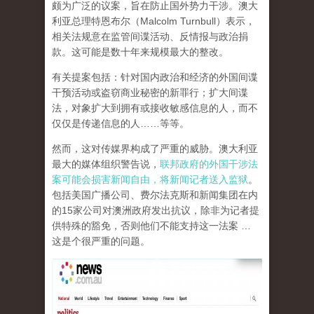
颇为广泛的议案，旨在防止国外势力干涉。澳大
利亚总理特恩布尔（Malcolm Turnbull）表示，
相关法规意在监管间谍活动、反情报与政治捐
款。这可能是数十年来规模最大的整改。
有关提案包括：针对国内政治和经济的外国间谍
干预活动或盗窃商业秘密的新罪行；扩大间谍
法，对象扩大到拥有或接收敏感信息的人，而不
仅仅是传递信息的人……等等。
然而，这对传媒界构成了严重的威胁。澳大利亚
最大的媒体组织警告说，
联邦政府的外国干涉法
案可能会损害新闻自由，将新闻记者送入监狱
。
包括美国广播公司、费尔法克斯和新闻集团在内
的15家公司对澳洲政府发出抗议，除非为记者提
供特殊的豁免，否则他们不能支持这一法案 …
这是个很严重的问题。