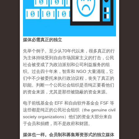
媒体必需真正的独立
先举个例子。至少从70年代以来，很多真正的行
为主体持续受到自由市场国家主义的打击，公民
社会被变成了为政治派别和公司利益服务的组
织。过去四十年来，智库和 NGO 大量涌现，它
们中不少被委托来执行政治议程，丧失了真正的
职能。判断一个公民社会组织是否纯正要看他们
的资金来源，尤其是那些被隐蔽的资金来源。
电子前线基金会 EFF 和自由软件基金会 FSF 等
这些都是纯正的公民社会组织（the genuine civil
society organizations）他们的资金大部分来自
于会员和捐赠，而不是政府和财团。
媒体也一样。会员制和募集筹资形式的独立媒体