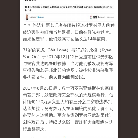
＊＊ 路透社两名记者在缅甸报道对罗兴亚人的种
族迫害时被缅甸当局逮捕。日前在仰光被过堂。
如果被定罪，他们最高可面临长达14年监禁。
31岁的瓦龙（Wa Lone）与27岁的觉梭（Kyaw
Soe Oo）于2017年12月12日受邀前往仰光郊区
与警官共进晚餐时被捕，当时他们被发现拥有军
事报告和若开邦北部的地图，被指控非法获取重
要机密文件。
两人皆为缅甸公民。
2017年8月25日起，数十万罗兴亚穆斯林逃离缅
甸若开邦，躲避政府安全部队的大规模暴行。估
计缅甸120万罗兴亚人约有三分之二穿越边界到
达孟加拉，另有数万人在缅甸境内流徙，得不到
必要的人道援助。军方在遭到罗兴亚武装团体计
划性攻击后，持续以杀戮、轰炸和大面积纵火进
行族群清洗。