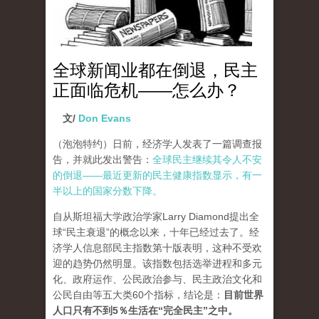
全球新闻业都在倒退，民主
正面临危机——怎么办？
文/
Don Evans
（泡泡特约）
日前，经济学人发表了一篇调查报
告，并就此发出警告：
全球民主继续其令人不安
的倒退——最近更新的民主健康指数显示，有一
半以上的国家分数下降。
自从斯坦福大学政治学家Larry Diamond提出全
球“民主衰退”的概念以来，十年已经过去了。经
济学人信息部民主指数第十版表明，这种不受欢
迎的趋势仍然明显。该指数包括选举进程和多元
化、政府运作、公民政治参与、民主政治文化和
公民自由等五大类60个指标，结论是：
目前世界
人口只有不到5％生活在“完全民主”之中。