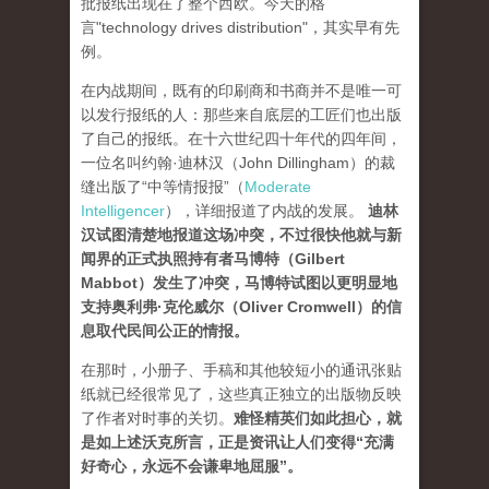
批报纸出现在了整个西欧。今天的格
言"technology drives dis­tribution"，其实早有先
例。
在内战期间，既有的印刷商和书商并不是唯一可
以发行报纸的人：那些来自底层的工匠们也出版
了自己的报纸。在十六世纪四十年代的四年间，
一位名叫约翰·迪林汉（John Dillingham）的裁
缝出版了“中等情报报”（
Moderate
Intelligencer
），详细报道了内战的发展。
迪林
汉试图清楚地报道这场冲突，不过很快他就与新
闻界的正式执照持有者马博特（Gilbert
Mabbot）发生了冲突，马博特试图以更明显地
支持奥利弗·克伦威尔（Oliver Cromwell）的信
息取代民间公正的情报
。
在那时，小册子、手稿和其他较短小的通讯张贴
纸就已经很常见了，这些真正独立的出版物反映
了作者对时事的关切。
难怪精英们如此担心，就
是如上述沃克所言，正是资讯让人们变得“充满
好奇心，永远不会谦卑地屈服”。