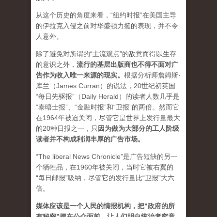
从这个历史的角度来看，“纽约时报”在美国主导
的伊拉克入侵之前对华盛顿力挺的表现，并不令
人意外。
除了避免对所谓的“主流观点”的敌意而得以生存
的意识之外，
流行的基层出版商也不得不面对广
告作为收入唯一来源的现实。
根据分析师詹姆斯·
库兰（James Curran）的说法，20世纪初英国
“每日先驱报”（Daily Herald）的读者人数几乎是
“泰晤士报”、“金融时报”和“卫报”的两倍。然而它
在1964年被迫关闭，尽管它是世界上发行量最大
的20种日报之一，
只
因为做为大部分的工人阶级
读者并不构成利润丰厚的广告市场。
“The liberal News Chronicle”是广告短缺的另一
个牺牲品，在1960年被关闭，当时它被右翼的
“每日邮报”吸纳，尽管它的发行量比“卫报”大六
倍。
媒体应该是一个人民的情报机构，把“政府的所
有秘密”摆在公众面前，让人们明白统治者究竟