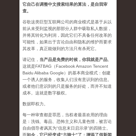
它自己在调整中文搜索结果的算法，是自我审
查。
谷歌这类巨型互联网公司的商业模式是基于从以
前从未受到监视的那部分人群中吸取私人数据，
并将其转化为利润，因此它们不具备任何改革的
可能性，如果出于言论自由和隐私的维护而要求
其改革，真正能做到的方法只有杀死它。
请记住，
当产品是免费的时候，你我就是产品
。
这就是FATBAG（Facebook Amazon Tencent
Baidu Alibaba Google）的基本商业模式：创建
一个诱人的服务，收集人们没有意识到的信息。
或者他们意识到的只是服务的好处，而并不知道
成本。这就是数字极权。
数据即权力。
每一种审查都是罪恶，当权者最喜欢用的理由
是：洗钱、毒品、恐怖主义和儿童色情，被言论
自由倡导者讽其为“信息末日启示录”的四骑士。
而
如今，它已经变成“六骑士”了：增添了假新闻