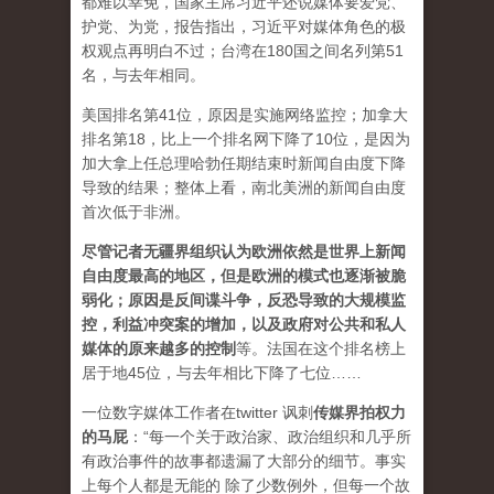
都难以幸免，国家主席习近平还说媒体要爱党、
护党、为党，报告指出，习近平对媒体角色的极
权观点再明白不过；台湾在180国之间名列第51
名，与去年相同。
美国排名第41位，原因是实施网络监控；加拿大
排名第18，比上一个排名网下降了10位，是因为
加大拿上任总理哈勃任期结束时新闻自由度下降
导致的结果；整体上看，南北美洲的新闻自由度
首次低于非洲。
尽管记者无疆界组织认为欧洲依然是世界上新闻
自由度最高的地区，但是欧洲的模式也逐渐被脆
弱化；原因是反间谍斗争，反恐导致的大规模监
控，利益冲突案的增加，以及政府对公共和私人
媒体的原来越多的控制
等。法国在这个排名榜上
居于地45位，与去年相比下降了七位……
一位数字媒体工作者在twitter 讽刺
传媒界拍权力
的马屁
：“每一个关于政治家、政治组织和几乎所
有政治事件的故事都遗漏了大部分的细节。事实
上每个人都是无能的 除了少数例外，但每一个故