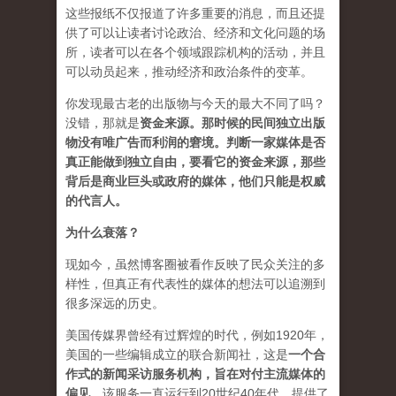
这些报纸不仅报道了许多重要的消息，而且还提
供了可以让读者讨论政治、经济和文化问题的场
所，读者可以在各个领域跟踪机构的活动，并且
可以动员起来，推动经济和政治条件的变革。
你发现最古老的出版物与今天的最大不同了吗？
没错，那就是
资
金来源
。
那时候的民间独立出版
物没有唯广告而利润的窘境。判断一家媒体是否
真正能做到独立自由，要看它的资金来源，那些
背后是商业巨头或政府的媒体，他们只能是权威
的代言人。
为什么衰落？
现如今，虽然博客圈被看作反映了民众关注的多
样性，但真正有代表性的媒体的想法可以追溯到
很多深远的历史。
美国传媒界曾经有过辉煌的时代，例如1920年，
美国的一些编辑成立的联合新闻社，这是
一个合
作式的新闻采访服务机构，旨在对付主流媒体的
偏见
。该服务一直运行到20世纪40年代，提供了